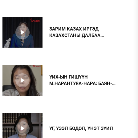
ХОРИГЛОВ
НИЙСЛЭЛД ШАХМАЛ ТҮЛШ
18
БОРЛУУЛАХ 435 ЦЭГ АЖИЛЛАНА
ЗАРИМ КАЗАХ ИРГЭД
КАЗАХСТАНЫ ДАЛБАА
МАНДУУЛЖ, ОЛНЫ ДУРГҮЙГ
ХҮРГЭДЭГ
УИХ-ЫН ГИШҮҮН
М.НАРАНТУЯА-НАРА: БАЯН-
ӨЛГИЙ АЙМАГТ КОНСУЛЫН
ГАЗАР НЭЭХТЭЙ ХОЛБООТОЙ
ӨӨРИЙН ЗАРЧМЫН БАЙР
СУУРЬ ХЭВЭЭРЭЭ БАЙНА
ҮГ, ҮЗЭЛ БОДОЛ, ҮНЭТ ЗҮЙЛ