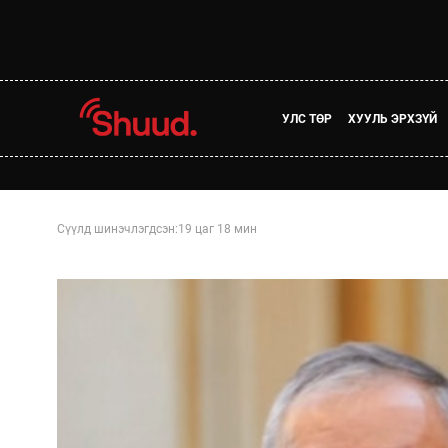
УЛС ТӨР
ХУУЛЬ ЭРХЗҮЙ
Сүүлд шинэчлэгдсэн:
19 цаг 18 мин