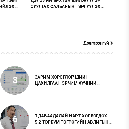
ЖҮҮЛЭН
БАЯНГОЛ ДҮҮРЭГ БОЛОВСРОЛЫН
РГҮҮЛЭХ
ШИНЭЧЛЭЛИЙГ МАНЛАЙЛЖ БАЙНА
ТНҮҮДИЙГ
Дэлгэрэнгүй
ЗАРИМ ХЭРЭГЛЭГЧДИЙН
3
ЦАХИЛГААН ЭРЧИМ ХҮЧНИЙ
ТӨЛБӨРИЙГ САР БҮРИЙН 20-30-НЫ
ӨДРҮҮДЭД АВДАГ БОЛЛОО
Т.ДАВААДАЛАЙ НАРТ ХОЛБОГДОХ
6
5.2 ТЭРБУМ ТӨГРӨГИЙН АВЛИГЫН
ХЭРГИЙГ ПРОКУРОРТ ХҮРГҮҮЛЖЭЭ