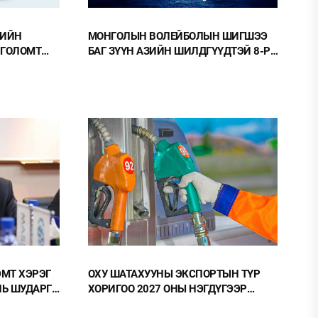
-ИЙН
МОНГОЛЫН ВОЛЕЙБОЛЫН ШИГШЭЭ
 ГОЛОМТ
БАГ ЗҮҮН АЗИЙН ШИЛДГҮҮДТЭЙ 8-Р
 ТӨЛБӨРГҮЙ
САРЫН 5-9-НД ЭХ ОРОНДОО
ӨРСӨЛДӨНӨ
ЭМТ ХЭРЭГ
ОХУ ШАТАХУУНЫ ЭКСПОРТЫН ТҮР
ЧИЙН ГАЗАРТ ОРЛОГО ШИЛЖҮҮЛСЭН БОЛ 20 ХУВИАР
НЬ ШУДАРГА
ХОРИГОО 2027 ОНЫ НЭГДҮГЭЭР
УТГАНА
САРЫН 31 ХҮРТЭЛ СУНГАЖЭЭ