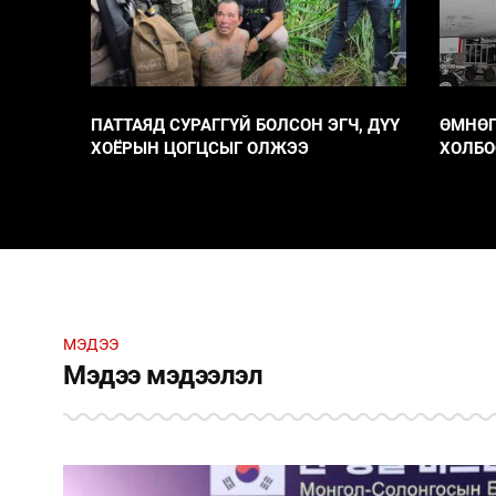
АС
ПАТТАЯД СУРАГГҮЙ БОЛСОН ЭГЧ, ДҮҮ
ӨМНӨГ
ХОЁРЫН ЦОГЦСЫГ ОЛЖЭЭ
ХОЛБО
ГАРУЙ
МЭДЭЭ
Мэдээ мэдээлэл