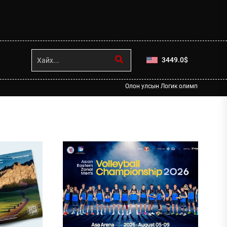
3449.0
$
Олон улсын Логик олимпиадад манай улсы