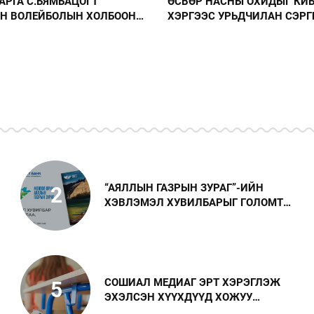
 НАСНЫ ОХИДЫГ КИБЕР ГЭМТ
ДЭЛХИЙН ЭРХТЭН ШИЛ
ЭС УРЬДЧИЛАН СЭРГИЙЛЭХ
СУУЛГАХ САЛБАРЫН ТЭ
ЛТ ЗОХИОН БАЙГУУЛЛАА
ЭРДЭМТЭН, МЭРГЭЖИЛ
ХҮЛЭЭН АВЧ УУЛЗЛАА
“АЯЛЛЫН ГАЗРЫН ЗУРАГ”-ИЙН
2
ХЭВЛЭМЭЛ ХУВИЛБАРЫГ ГОЛОМТ
БАНКНЫ САЛБАРААС ҮНЭ
ТӨЛБӨРГҮЙ АВАХ БОЛОМЖТОЙ
СОШИАЛ МЕДИАГ ЭРТ ХЭРЭГЛЭЖ
5
ЭХЭЛСЭН ХҮҮХДҮҮД ХОЖУУ
ЭХЭЛСЭН ХҮҮХДҮҮДЭЭС