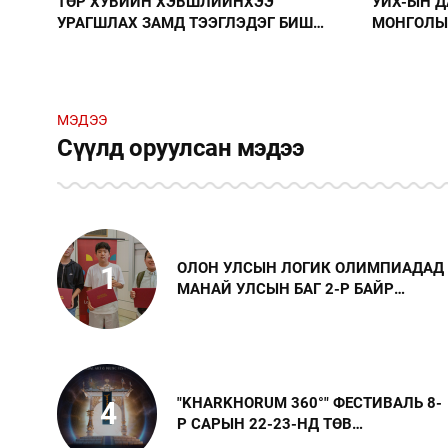
УИХ-ЫН ДАРГА С.БЯМБАЦОГТ
ӨСВӨР
БИШ
МОНГОЛЫН ВОЛЕЙБОЛЫН ХОЛБООНЫ
ХЭРГЭ
Х
УДИРДАХ ЗӨВЛӨЛИЙН ГИШҮҮДИЙГ
СУРГА
ХҮЛЭЭН АВЧ УУЛЗЛАА
МЭДЭЭ
Сүүлд оруулсан мэдээ
ОЛОН УЛСЫН ЛОГИК ОЛИМПИАДАД
1
МАНАЙ УЛСЫН БАГ 2-Р БАЙР
ЭЗЭЛЛЭЭ
"KHARKHORUM 360°" ФЕСТИВАЛЬ 8-
4
Р САРЫН 22-23-НД ТӨВ
ЦЭНГЭЛДЭХ ХҮРЭЭЛЭНД БОЛНО