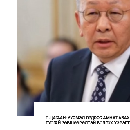
ГЭЭ
Ц.МОНГОЛ: НЭГ ГЭРЭЭГ ГЭМТ ХЭРЭ
ШУДАРГА ЁС УУ?