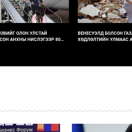
ОВИЙГ ОЛОН УЛСТАЙ
ВЕНЕСУЭЛД БОЛСОН ГАЗ
СОН АНХНЫ НИСЛЭГЭЭР 80
ХӨДЛӨЛТИЙН УЛМААС 
 ЖУУЛЧИН ИРЛЭЭ
АЛДСАН ХҮНИЙ ​​ТОО 38