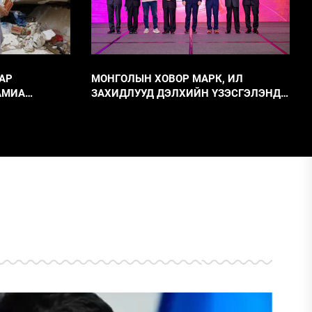
АР
МОНГОЛЫН ХОВОР МАРК, ИЛ
АМИА
ЗАХИДЛУУД ДЭЛХИЙН ҮЗЭСГЭЛЭНД
89 БОЛЛОО
АМЖИЛТТАЙ ОРОЛЦОЖ 3 МЕДАЛЬ
АВЛАА