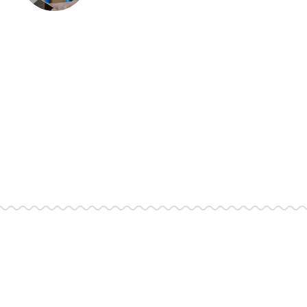
СУРЛАГААР ХОЦОРЧ БАЙНА
МОРИНГИЙН ДАВААНЫ 1.5
8
КИЛОМЕТР АВТО ЗАМ ЖИЛИЙН
ДАРАА АШИГЛАЛТАД ОРЛОО
МОСКВАГИЙН ШҮҮХ БОРИС
11
НЕМЦОВЫН ОХИН БОЛОХ ЖАННА
НЕМЦОВАГ БАРИВЧЛАХ ЗАХИРАМЖ
ГАРГАЖЭЭ
ОХУ-ААС 97Ш ВАГОН ШАТАХУУН
14
ОРЖ ИРСНИЙГ ШТС-УУД РУУ
ШУУРХАЙ ТЭЭВЭРЛЭЖ БАЙНА