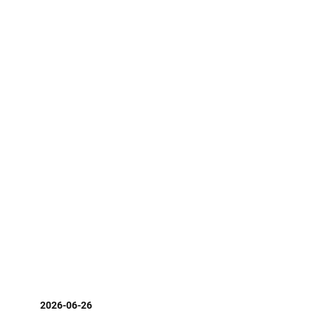
SAMSUNG PAY-Д ГОЛОМТ БАНКНЫ
16
КАРТАА АМЖИЛТТАЙ ХОЛБОСОН
ХАРИЛЦАГЧ БҮР БЭЛЭГТЭЙ
ИСПАНИЙН ЭРХ БАРИГЧИД СЕУТА
19
ХОТОД ЦЭРГҮҮД ОРУУЛАХААР
БОЛЖЭЭ
2026-06-26