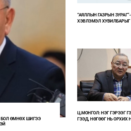
“АЯЛЛЫН ГАЗРЫН ЗУРАГ”
ХЭВЛЭМЭЛ ХУВИЛБАРЫГ
БАНКНЫ САЛБАРААС ҮНЭ
АВАХ БОЛОМЖТОЙ
Ц.МОНГОЛ: НЭГ ГЭРЭЭГ Г
Г ГЭЭД, НӨГӨӨГ НЬ ОРХИХ НЬ
ТӨЛӨӨЛӨГ
ГЭЭД, НӨГӨӨГ НЬ ОРХИХ 
ТАТВАР СУ
ЁС УУ?