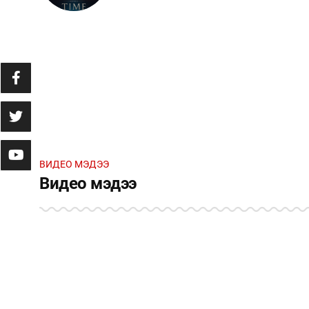
СӨҮЛ ХОТОД АНХ УДАА АГААРЫН
7
ХЭТ ХАЛАЛТЫН ХАМГИЙН ДЭЭД
ТҮВШНИЙ СЭРЭМЖЛҮҮЛЭГ ЗАРЛАВ
ТЦА: ДУУ ЧИМЭЭНИЙ ЗӨРЧИЛТЭЙ
10
ВИДЕО МЭДЭЭ
ТЭЭВРИЙН ХЭРЭГСЛИЙН
Видео мэдээ
ТЕХНИКИЙН ҮЗЛЭГ, ОНОШИЛГООГ
ХҮЧИНГҮЙ БОЛГОЖ БАЙНА
ЯПОН УЛС ГАЗАР ХӨДЛӨЛТИЙН
13
ҮЕЭР НУРСАН ХУДАЛДААНЫ ТӨВД
ЯВУУЛЖ БАЙСАН АВРАХ
АЖИЛЛАГААГ ЗОГСООЛОО