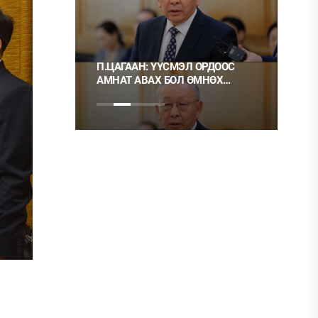
 ТҮЛШ
П.ЦАГААН: ҮҮСМЭЛ ОРДООС
Ц.М
АМНАТ АВАХ БОЛ ӨМНӨХ
ХЭР
ШИГЭЭ ТУСГАЙ
НЬ 
ЗӨВШӨӨРӨЛТЭЙ БОЛГОХ
ХЭРЭГТЭЙ