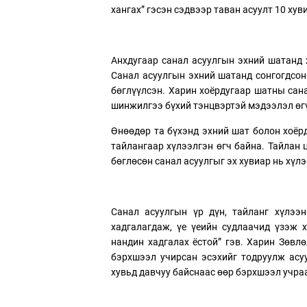
хангах” гэсэн сэдвээр таван асуулт 10 хув
Анхдугаар санал асуулгын эхний шатанд 
Санал асуулгын эхний шатанд сонгогдсон
бөглүүлсэн. Харин хоёрдугаар шатны сан
шинжилгээ бүхий тэнцвэртэй мэдээлэл өгү
Өнөөдөр та бүхэнд эхний шат болон хоёр
тайлангаар хүлээлгэн өгч байна. Тайлан
бөглөсөн санал асуулгыг эх хувиар нь хүлэ
Санал асуулгын үр дүн, тайланг хүлээ
хадгалагдаж, үе үеийн судлаачид үзэж х
нандин хадгалах ёстой” гэв. Харин Зөвл
бэрхшээл учирсан эсэхийг тодруулж асу
хувьд давчуу байснаас өөр бэрхшээл учраа