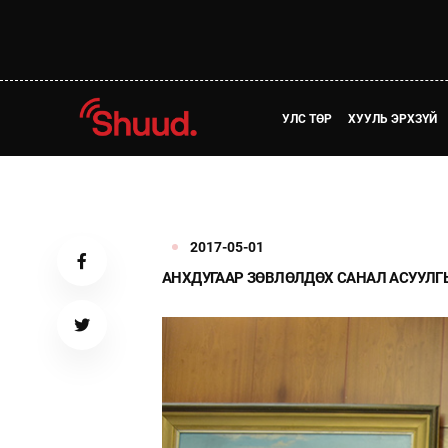
УЛС ТӨР
ХУУЛЬ ЭРХЗҮЙ
2017-05-01
АНХДУГААР ЗӨВЛӨЛДӨХ САНАЛ АСУУЛГ