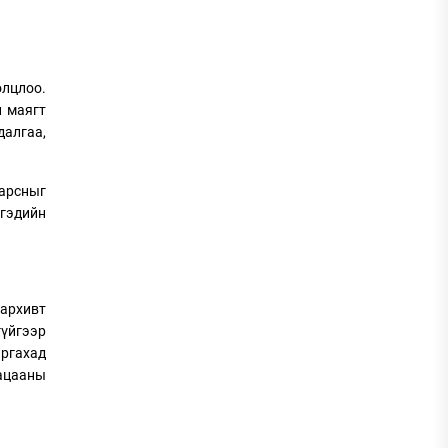
олцлоо.
н маягт
далгаа,
гарсныг
ргэдийн
архивт
гүйгээр
аргахад
гацааны