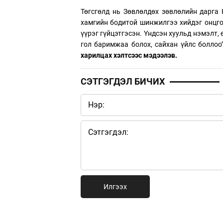
Төгсгөлд нь Зөвлөлдөх зөвлөлийн дарга 
хамгийн бодитой шинжилгээ хийдэг онцго
үүрэг гүйцэтгэсэн. Үндсэн хуульд нэмэлт,
гол баримжаа болох, сайхан үйлс боллоо
харилцах хэлтсээс мэдээлэв.
СЭТГЭГДЭЛ БИЧИХ
Илгээх