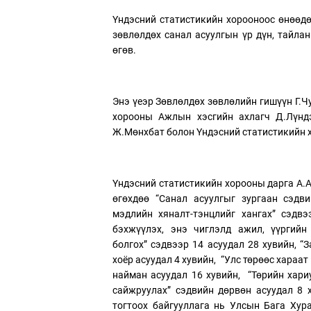
Үндэсний статистикийн хорооноос өнөөдө
зөвлөлдөх санал асуулгын үр дүн, тайла
өгөв.
Энэ үеэр Зөвлөлдөх зөвлөлийн гишүүн Г.Ч
хорооны Ажлын хэсгийн ахлагч Д.Лүндэ
Ж.Мөнхбат болон Үндэсний статистикийн 
Үндэсний статистикийн хорооны дарга А.А
өгөхдөө “Санал асуулгыг зургаан сэдв
мэдлийн хяналт-тэнцлийг хангах” сэдвэ
бэхжүүлэх, энэ чиглэлд ажил, үүргийн
болгох” сэдвээр 14 асуудал 28 хувийн, “
хоёр асуудал 4 хувийн, “Улс төрөөс хараа
найман асуудал 16 хувийн, “Төрийн хариу
сайжруулах” сэдвийн дөрвөн асуудал 8 х
тогтоох байгууллага нь Улсын Бага Хур