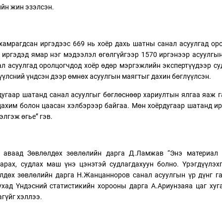
ийн жин эзэлсэн.
хамрагдсан иргэдээс 669 нь хоёр дахь шатны санал асуулгад ор
 иргэдэд ямар нэг мэдээлэл өгөлгүйгээр 1570 иргэнээр асуулгы
ал асуулгад оролцогчдод хоёр өдөр мэргэжлийн экспертүүдээр су
үлсний үндсэн дээр өмнөх асуулгын маягтыг дахин бөглүүлсэн.
дугаар шатанд санал асуулгыг бөглөснөөр хариултын ялгаа яаж 
 цахим болон цаасан хэлбэрээр байгаа. Мөн хоёрдугаар шатанд и
элгэж өгье” гэв.
н аваад Зөвлөлдөх зөвлөлийн дарга Д.Ламжав “Энэ материал 
арах, судлах маш үнэ цэнэтэй судлагдахуун болно. Үрэгдүүлэх
өлдөх зөвлөлийн дарга Н.Жанцанноров санал асуулгын үр дүнг г
ухад Үндэсний статистикийн хорооны дарга А.Ариунзаяа цаг ху
гүйг хэллээ.