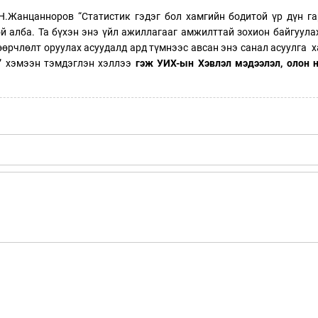
Н.Жанцанноров “Статистик гэдэг бол хамгийн бодитой үр дүн га
й алба. Та бүхэн энэ үйл ажиллагааг амжилттай зохион байгуула
 өөрчлөлт оруулах асуудалд ард түмнээс авсан энэ санал асуулга 
” хэмээн тэмдэглэн хэллээ
гэж УИХ-ын Хэвлэл мэдээлэл, олон н