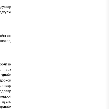
хдугаар
ардуулж
байнгын
шатар,
лээлгэн
ын эрх
гдлийг
дорхой
сэдвээр
сэдвээр
толцоог
, хууль
хцөлийг