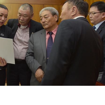
ТӨЛӨӨЛӨГЧИЙН ГАЗАРТ
НИЙСЛЭЛД ШАХМАЛ
ОРЛОГО ШИЛЖҮҮЛСЭН БОЛ 20
БОРЛУУЛАХ 435 ЦЭГ
ХУВИАР ТАТВАР СУУТГАНА
АЖИЛЛАНА