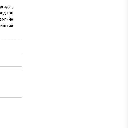
ргадаг,
хад гол
хамгийн
ийттэй