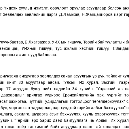
р Үндсэн хуульд нэмэлт, өөрчлөлт оруулах асуудлаар болсон ан
нг Зөвлөлдөх зөвлөлийн дарга Д.Ламжав, Н.Жанцанноров нарт г
улуунбаатар, Б.Лхагважав, УИХ-ын гишүүн, Төрийн байгуулалтын 
эжанцан, УИХ-ын гишүүн, тус ажлын хэсгийн гишүүн Г.Зандан
хорооны ажилтнууд байлцлаа.
риунзаяа анхдугаар зөвлөлдөх санал асуулгын үр дүн, тайланг хү
ийн нийт 80 асуултаар авсан. “Улсын Их Хурал, Засгийн газр
эр 17 асуудал буюу нийт сэдвийн 34 хувийн, “Үндэсний эв нэ
 давхардлыг арилгах үүднээс Ерөнхийлөгчийн эрх, үүргийг то
Засаг захиргаа, нутгийн удирдлагын тогтолцоог төгөлдөржүүлэх” 
т бус, мэргэшсэн чадварлаг, нэр хүндтэй төрийн албыг бэхжүүлэх” 
цлага, сахилга, шударга ёсыг бэхжүүлэх, хууль хэрэгжүүлэх тог
увийн, “Төрийн эрх барих дээд байгууллага нь Ардын Их Хурал
ал гэсэн хоёр танхимтай байх асуудлаар нээлттэй хэлэлцэх нө