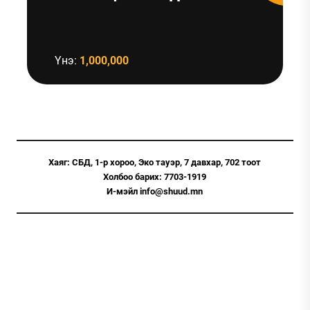
Үнэ:
1,000,000
Хаяг: СБД, 1-р хороо, Эко тауэр, 7 давхар, 702 тоот
Холбоо барих: 7703-1919
И-мэйл info@shuud.mn