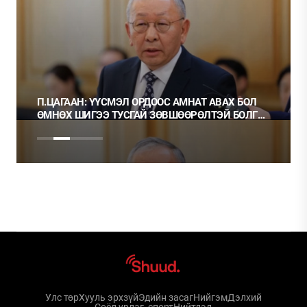
П.ЦАГААН: ҮҮСМЭЛ ОРДООС АМНАТ АВАХ БОЛ
ӨМНӨХ ШИГЭЭ ТУСГАЙ ЗӨВШӨӨРӨЛТЭЙ БОЛГОХ
ХЭРЭГТЭЙ
Улс төр
Хууль эрхзүй
Эдийн засаг
Нийгэм
Дэлхий
Соёл урлаг, спорт
Нийтлэл