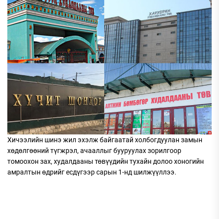
Хичээлийн шинэ жил эхэлж байгаатай холбогдуулан замын
хөдөлгөөний түгжрэл, ачааллыг бууруулах зорилгоор
томоохон зах, худалдааны төвүүдийн тухайн долоо хоногийн
амралтын өдрийг есдүгээр сарын 1-нд шилжүүллээ.