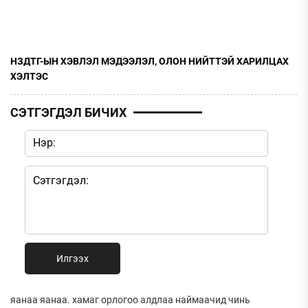
НЗДТГ-ЫН ХЭВЛЭЛ МЭДЭЭЛЭЛ, ОЛОН НИЙТТЭЙ ХАРИЛЦАХ
ХЭЛТЭС
СЭТГЭГДЭЛ БИЧИХ
Илгээх
яанаа яанаа. хамаг орлогоо алдлаа наймаачид чинь