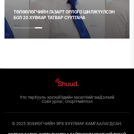
ТӨЛӨӨЛӨГЧИЙН ГАЗАРТ ОРЛОГО ШИЛЖҮҮЛСЭН
БОЛ 20 ХУВИАР ТАТВАР СУУТГАНА
Улс төр
Хууль эрхзүй
Эдийн засаг
Нийгэм
Дэлхий
Соёл урлаг, спорт
Нийтлэл
© 2025 ЗОХИОГЧИЙН ЭРХ ХУУЛИАР ХАМГААЛАГДСАН.