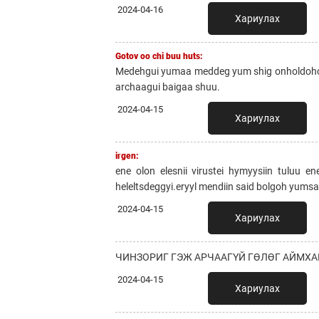
2024-04-16
Хариулах
Gotov oo chi buu huts:
Medehgui yumaa meddeg yum shig onholdohoo bo
archaagui baigaa shuu.
2024-04-15
Хариулах
irgen:
ene olon elesnii virustei hymyysiin tuluu e
heleltsdeggyi.eryyl mendiin said bolgoh yums
2024-04-15
Хариулах
ЧИНЗОРИГ ГЭЖ АРЧААГҮЙ ГӨЛӨГ АЙМХА
2024-04-15
Хариулах