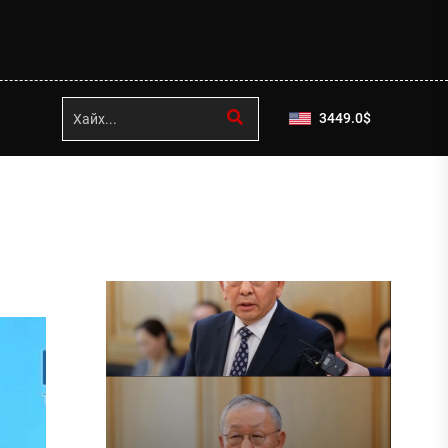
3449.0
$