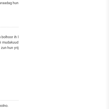
taraadag hun
 bolhoor ih l
nii mudakuud
 zun hun yrij
bolno.