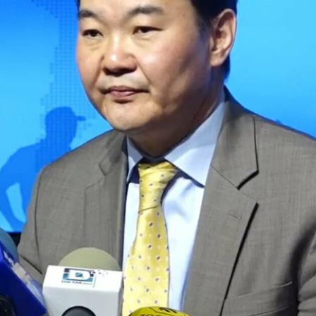
ТӨЛӨӨЛӨГЧИЙН ГАЗАРТ
НИЙСЛЭЛД ШАХМАЛ
ОРЛОГО ШИЛЖҮҮЛСЭН БОЛ 20
БОРЛУУЛАХ 435 ЦЭГ
ХУВИАР ТАТВАР СУУТГАНА
АЖИЛЛАНА