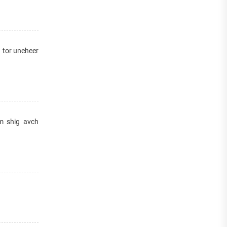
 tor uneheer
um shig avch