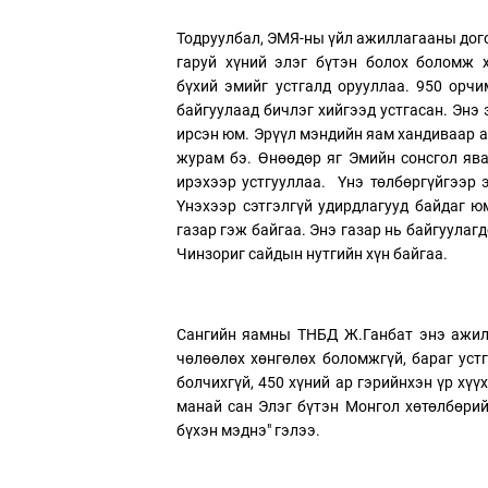
Тодруулбал, ЭМЯ-ны үйл ажиллагааны дог
гаруй хүний элэг бүтэн болох боломж х
бүхий эмийг устгалд орууллаа. 950 орчи
байгуулаад бичлэг хийгээд устгасан. Энэ
ирсэн юм. Эрүүл мэндийн яам хандиваар а
журам бэ. Өнөөдөр яг Эмийн сонсгол ява
ирэхээр устгууллаа. Үнэ төлбөргүйгээр 
Үнэхээр сэтгэлгүй удирдлагууд байдаг ю
газар гэж байгаа. Энэ газар нь байгуулаг
Чинзориг сайдын нутгийн хүн байгаа.
Сангийн яамны ТНБД Ж.Ганбат энэ ажил 
чөлөөлөх хөнгөлөх боломжгүй, бараг уст
болчихгүй, 450 хүний ар гэрийнхэн үр хү
манай сан Элэг бүтэн Монгол хөтөлбөрий
бүхэн мэднэ" гэлээ.