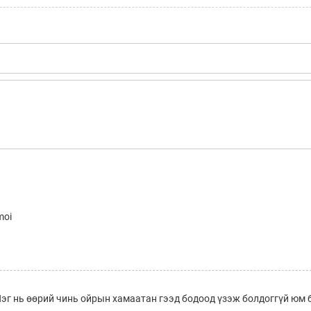
moi
эг нь өөрий чинь ойрын хамаатан гээд бодоод үзэж болдоггүй юм б