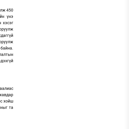
олж 450
йн үнэ
н хэсэг
 оруулж
сдаггүй
 оруулж
 байна.
улалтын
эдэхгүй
Гаалиас
 хавдар
ос хойш
сныг та