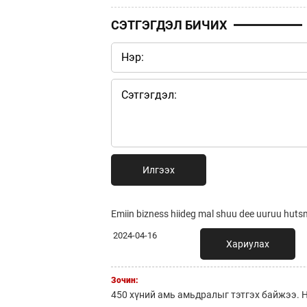
СЭТГЭГДЭЛ БИЧИХ
Илгээх
Emiin bizness hiideg mal shuu dee uuruu huts
2024-04-16
Хариулах
Зочин:
450 хүний амь амьдралыг тэтгэх байжээ. Н