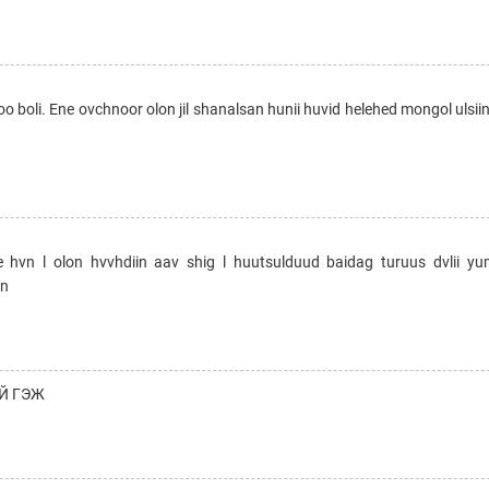
li. Ene ovchnoor olon jil shanalsan hunii huvid helehed mongol ulsiin
ne hvn l olon hvvhdiin aav shig l huutsulduud baidag turuus dvlii y
an
Й ГЭЖ