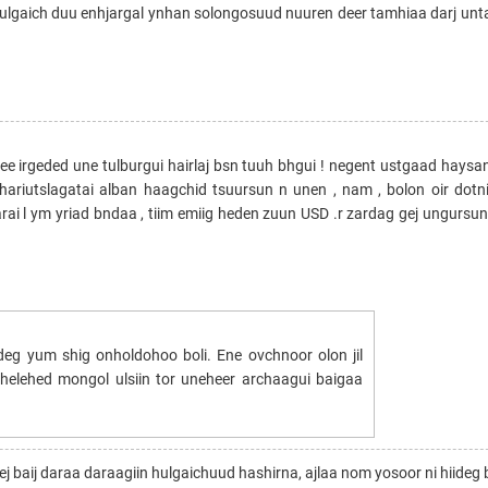
in hulgaich duu enhjargal ynhan solongosuud nuuren deer tamhiaa darj un
lee irgeded une tulburgui hairlaj bsn tuuh bhgui ! negent ustgaad haysan
hariutslagatai alban haagchid tsuursun n unen , nam , bolon oir dot
arai l ym yriad bndaa , tiim emiig heden zuun USD .r zardag gej ungursun
g yum shig onholdohoo boli. Ene ovchnoor olon jil
 helehed mongol ulsiin tor uneheer archaagui baigaa
j baij daraa daraagiin hulgaichuud hashirna, ajlaa nom yosoor ni hiideg 