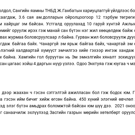
олдол, Сангийн яамны ТНБД Ж.Ганбатын хариуцлаггүй үйлдлээс б
аагдаж, 3.6 сая ам.долларын ойролцоогоор 12 тэрбум төгрөги
м хайрцаг эм байсан. Устгалд оруулахад 10 гаруй хүнтэй Ажлы
 эмийг оруулж ирэх гэж манай сан бүтэн нэг жил хөөцөлдөж байж
вах журмаа боловсруулсаар л байна. Гурван жил боловсруулж дуу
гдаж байгаа байх. Чанаргүй эм ярьж байгаа байх, чанартай эм
элэгний халдвартай хүмүүст эмчилгээ хийе гэхээр ингэж хандаж
м байна. Хамгийн гол буруутан нь Эм эмнэлгийн хяналт зохицу
дсан цагаас хойш 4 даргын нүүр үзлээ. Одоо Энхтуяа гэж юугаа ч м
дээр жаахан ч гэсэн сэтгэлтэй ажилласан бол гэж бодох юм. 
га гэсэн ийм бичиг хийж өгсөн байна. 450 хүний элэгний өвчлөл
үхэд элэг бүтэн амьдрах боломжтой байсан юм шүү дээ. 2021 оно
г санаачилж эхлүүлээд Засгийн газрын мөрийн хөтөлбөрт оруул