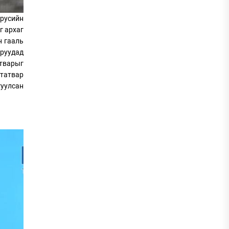
русийн
г архаг
н гааль
зруудад
атварыг
 татвар
гуулсан