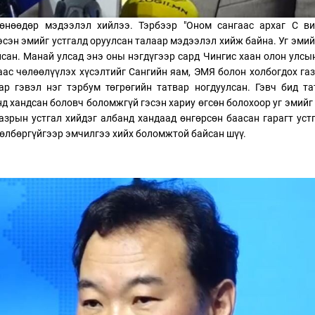
 өнөөдөр мэдээлэл хийлээ. Тэрбээр "Оном сангаас архаг С ви
сэн эмийг устгалд оруулсан талаар мэдээлэл хийж байна. Уг эмий
сан. Манай улсад энэ оны нэгдүгээр сард Чингис хаан олон улсы
аас чөлөөлүүлэх хүсэлтийг Сангийн яам, ЭМЯ болон холбогдох га
ар гэвэл нэг тэрбум төгрөгийн татвар ногдуулсан. Гэвч бид т
нд хандсан боловч боломжгүй гэсэн хариу өгсөн болохоор уг эмийг
азрын устгал хийдэг албанд хандаад өнгөрсөн баасан гарагт уст
 төлбөргүйгээр эмчилгээ хийх боломжтой байсан шүү.