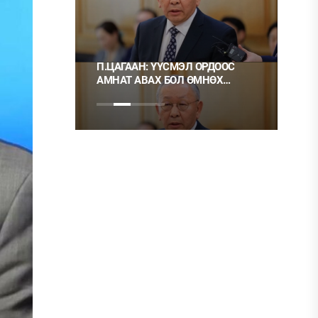
 ТҮЛШ
П.ЦАГААН: ҮҮСМЭЛ ОРДООС
Ц.М
АМНАТ АВАХ БОЛ ӨМНӨХ
ХЭР
ШИГЭЭ ТУСГАЙ
НЬ 
ЗӨВШӨӨРӨЛТЭЙ БОЛГОХ
ХЭРЭГТЭЙ