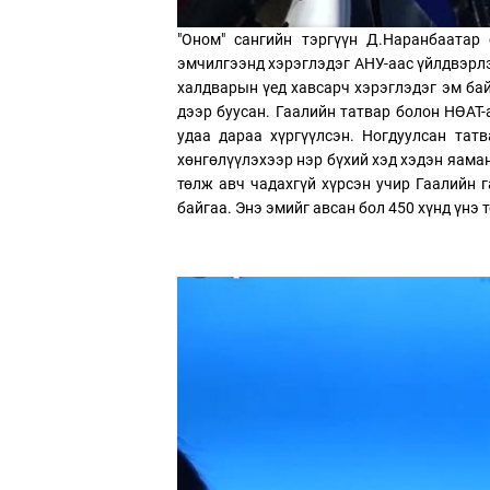
"Оном" сангийн тэргүүн Д.Наранбаатар
эмчилгээнд хэрэглэдэг АНУ-аас үйлдвэрлэ
халдварын үед хавсарч хэрэглэдэг эм бай
дээр буусан. Гаалийн татвар болон НӨАТ-
удаа дараа хүргүүлсэн. Ногдуулсан татв
хөнгөлүүлэхээр нэр бүхий хэд хэдэн яама
төлж авч чадахгүй хүрсэн учир Гаалийн г
байгаа. Энэ эмийг авсан бол 450 хүнд үнэ