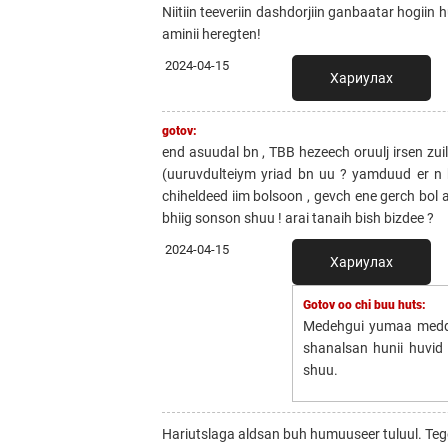
Niitiin teeveriin dashdorjiin ganbaatar hogi
aminii heregten!
2024-04-15
Хариулах
gotov:
end asuudal bn , TBB hezeech oruulj irsen zui
(uuruvdulteiym yriad bn uu ? yamduud er n 
chiheldeed iim bolsoon , gevch ene gerch bol 
bhiig sonson shuu ! arai tanaih bish bizdee ?
2024-04-15
Хариулах
Gotov oo chi buu huts:
Medehgui yumaa medde
shanalsan hunii huvid
shuu.
Hariutslaga aldsan buh humuuseer tuluul. Tege