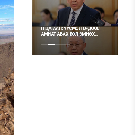
ҮЛШ
П.ЦАГААН: ҮҮСМЭЛ ОРДООС
Ц.МОН
АМНАТ АВАХ БОЛ ӨМНӨХ
ХЭРЭГ
ШИГЭЭ ТУСГАЙ
НЬ ШУ
ЗӨВШӨӨРӨЛТЭЙ БОЛГОХ
ХЭРЭГТЭЙ