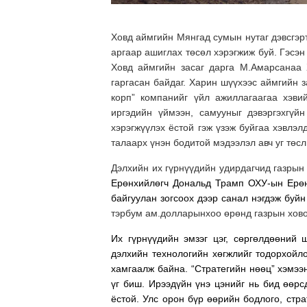
Ховд аймгийн Мянгад сумын нутаг дэвсгэр
аргаар ашиглах төсөл хэрэгжиж буй. Гэсэн
Ховд аймгийн засаг дарга М.Амарсанаа 
гаргасан байдаг. Харин шүүхээс аймгийн 
корп” компанийг үйл ажиллагаагаа хэви
иргэдийн үймээн, самууныг дэвэргэхгүй
хэрэгжүүлэх ёстой гэж үзэж буйгаа хэвлэ
талаарх үнэн бодитой мэдээлэл авч уг төс
Дэлхийн их гүрнүүдийн удирдагчид газрын
Ерөнхийлөгч Дональд Трамп ОХУ-ын Ерөн
байгуулан зогсоох дээр санал нэгдэж буй
тэрбум ам.долларынхоо өрөнд газрын хово
Их гүрнүүдийн эмзэг цэг, сөргөлдөөний 
дэлхийн технологийн хөгжлийг
тодорхойло
хамгаалж байна. “Стратегийн нөөц” хэмээн
үг биш. Ирээдүйн үнэ цэнийг нь бид өөр
ёстой. Улс орон бүр өөрийн бодлого, стр