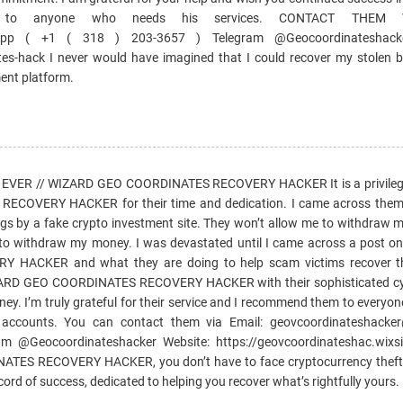
s to anyone who needs his services. CONTACT THEM V
sApp ( +1 ( 318 ) 203-3657 ) Telegram @Geocoordinateshacke
ates-hack I never would have imagined that I could recover my stolen b
ment platform.
ER // WIZARD GEO COORDINATES RECOVERY HACKER It is a privileg
COVERY HACKER for their time and dedication. I came across them a
gs by a fake crypto investment site. They won’t allow me to withdraw 
 to withdraw my money. I was devastated until I came across a post on
ACKER and what they are doing to help scam victims recover the
IZARD GEO COORDINATES RECOVERY HACKER with their sophisticated cy
ey. I’m truly grateful for their service and I recommend them to every
d accounts. You can contact them via Email: geovcoordinateshacke
m @Geocoordinateshacker Website: https://geovcoordinateshac.wixsi
TES RECOVERY HACKER, you don’t have to face cryptocurrency theft 
cord of success, dedicated to helping you recover what’s rightfully yours.