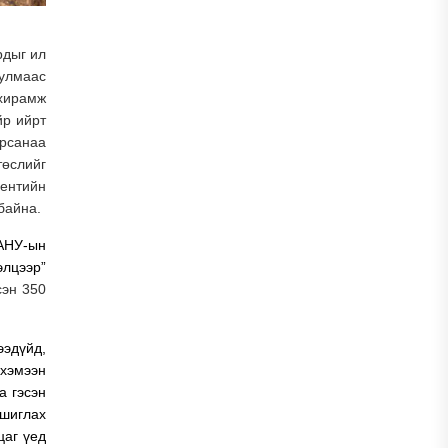
рдыг ил
 улмаас
ахирамж
йр ийрт
арсанаа
төслийг
ментийн
байна.
АНУ-ын
элцээр”
эн 350
ээдүйд,
 хэмээн
а гэсэн
ашиглах
цаг үед