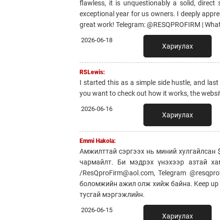
flawless, it is unquestionably a solid, dire
exceptional year for us owners. I deeply appre
great work! Telegram: @RESQPROFIRM | Wha
2026-06-18
Хариулах
RSLewis:
I started this as a simple side hustle, and la
you want to check out how it works, the w
2026-06-16
Хариулах
Emmi Hakola:
Амжилттай сэргээх нь миний хулгайлсан $
чармайлт. Би мэдрэх үнэхээр азтай ха
/ResQproFirm@aol.com, Telegram @resqpr
боломжийн ажил олж хийж байна. Keep up 
тусгай мэргэжлийн.
2026-06-15
Хариулах