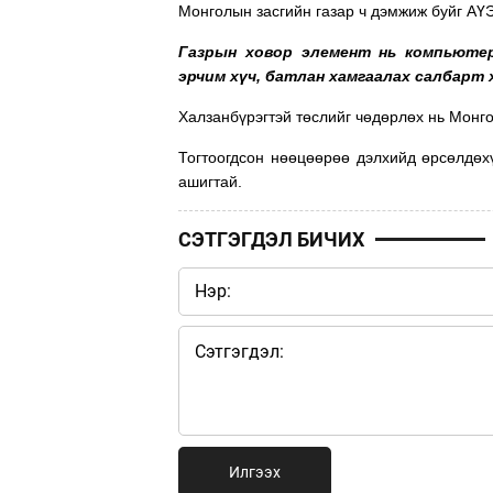
Монголын засгийн газар ч
дэмжиж буйг АҮЭ
Газрын ховор элемент нь компьютер,
эрчим хүч, батлан хамгаалах салбарт 
Халзанбүрэгтэй төслийг чөдөрлөх нь Монго
Тогтоогдсон нөөцөөрөө дэлхийд өрсөлдөхү
ашигтай.
СЭТГЭГДЭЛ БИЧИХ
Илгээх