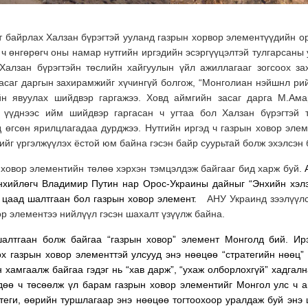
т байрлах Халзан бүрэгтэй ууланд газрын хорвор элементүүдийн о
 ч өнгөрөгч оны намар нутгийн иргэдийн эсэргүүцэлтэй тулгарсаны
Халзан бүрэгтэйн төслийн хайгуулын үйл ажиллагааг зогсоох з
засаг даргын захирамжийг хүчингүй болгож, “Монголиан нэйшнл ри
йн явуулах шийдвэр гаргажээ. Ховд аймгийн засаг дарга М.Ам
н үүднээс ийм шийдвэр гаргасан ч угтаа бол Халзан бүрэгтэй 
лд өгсөн ярилцлагадаа дурджээ. Нутгийн иргэд ч газрын ховор эле
лийг үргэлжүүлэх ёстой юм байна гэсэн байр суурьтай болж эхэлсэн 
 ховор элементийн төлөө хэрхэн тэмцэлдэж байгааг бид харж буй.
хийлөгч Владимир Путин нар Орос-Украины дайныг “Энхийн хэл
н цаад шалтгаан бол газрын ховор элемент.
АНУ Украинд зээлүүлс
р элементээ нийлүүл гэсэн шахалт үзүүлж байна.
шалтгаан болж байгаа “газрын ховор” элемент Монголд бий. Ир
х газрын ховор элементтэй улсууд энэ нөөцөө “стратегийн нөөц”
 хамгаалж байгаа гэдэг нь “хав дарж”, “ухаж олборлохгүй” хадгалн
сдөө ч төсөөлж үл барам газрын ховор элементийг Монгол улс ч 
атеги, өөрийн туршлагаар энэ нөөцөө тогтоохоор уралдаж буй энэ 