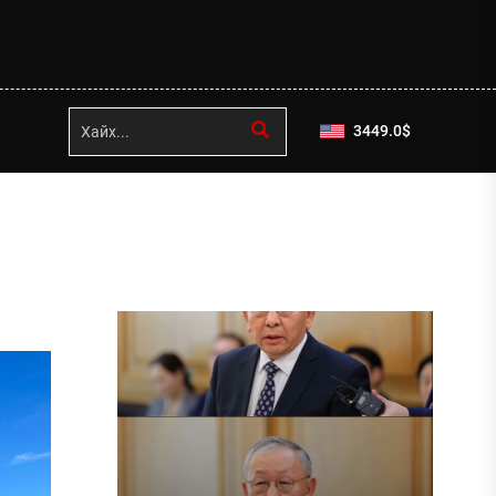
3449.0
$