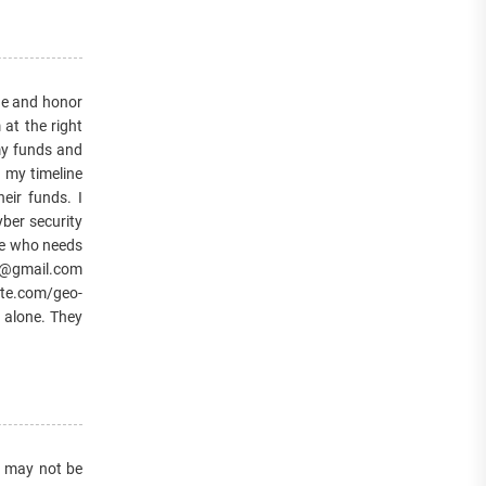
e and honor
t the right
my funds and
 my timeline
ir funds. I
ber security
one who needs
r@gmail.com
te.com/geo-
alone. They
it may not be