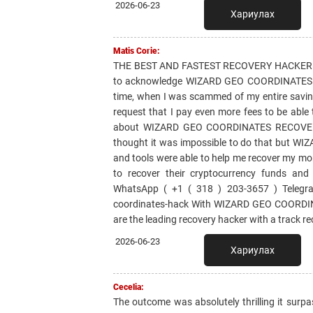
2026-06-23
Хариулах
Matis Corie:
THE BEST AND FASTEST RECOVERY HACKER EV
to acknowledge WIZARD GEO COORDINATES RE
time, when I was scammed of my entire savin
request that I pay even more fees to be able
about WIZARD GEO COORDINATES RECOVERY H
thought it was impossible to do that but W
and tools were able to help me recover my mon
to recover their cryptocurrency funds an
WhatsApp ( +1 ( 318 ) 203-3657 ) Telegra
coordinates-hack With WIZARD GEO COORDINA
are the leading recovery hacker with a track re
2026-06-23
Хариулах
Cecelia:
The outcome was absolutely thrilling it surpas