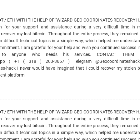
T / ETH WITH THE HELP OF "WIZARD GEO COORDINATES RECOVERY H
n for your support and assistance during a very difficult time in m
 recover my lost bitcoin. Throughout the entire process, they remained 
in difficult technical topics in a simple way, which helped me underst
mitment. I am grateful for your help and wish you continued success in 
s to anyone who needs his services. CONTACT THEM V
sApp ( +1 ( 318 ) 203-3657 ) Telegram @Geocoordinateshacke
ates-hack I never would have imagined that I could recover my stolen b
ment platform.
T / ETH WITH THE HELP OF "WIZARD GEO COORDINATES RECOVERY H
n for your support and assistance during a very difficult time in m
 recover my lost bitcoin. Throughout the entire process, they remained 
in difficult technical topics in a simple way, which helped me underst
mitment. I am grateful for your help and wish you continued success in 