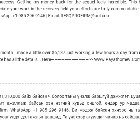
ct success. Getting my money back for the sequel feels incredible. This
ciate your work in the recovery field your efforts are truly commendable
tsApp: +1 985 296 9146 | Email: RESQPROFIRM@aol.com
st month I made a little over $6,137 just working a few hours a day from
ebsite has all the details. . Here———————————>> Www.Payathome9.Co
1,310,000 байх байсан ч болох таны үнэлж баршгүй дэмжлэг, цуц
мт ажиллаж байсан хэн нэгний хувьд онцгой, өндөр ур чадва
ofirm, WhatsApp +1 985 296 9146. Би мэдэж байсан эхнээс нь т
your үлдэгдэл ажлыг цаашид. Та үнэхээр агуулдаг чанар нь сайша