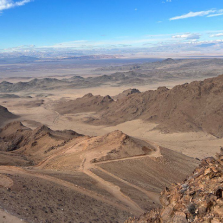
ТӨЛӨӨЛӨГЧИЙН ГАЗАРТ
НИЙСЛЭЛД ШАХМАЛ Т
ОРЛОГО ШИЛЖҮҮЛСЭН БОЛ 20
БОРЛУУЛАХ 435 ЦЭГ
ХУВИАР ТАТВАР СУУТГАНА
АЖИЛЛАНА