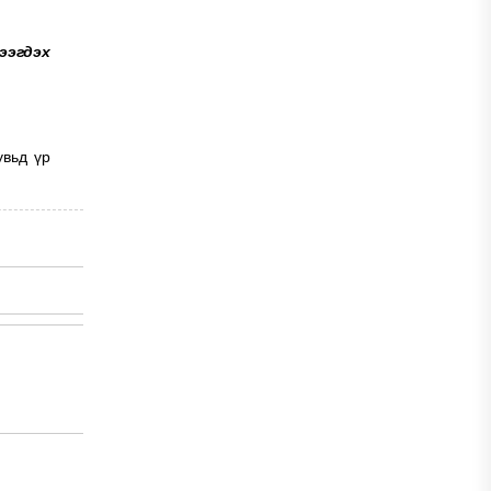
ээгдэх
увьд үр