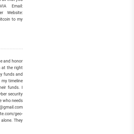
IA Email:
r Website:
itcoin to my
e and honor
t the right
my funds and
 my timeline
ir funds. I
ber security
one who needs
r@gmail.com
te.com/geo-
alone. They