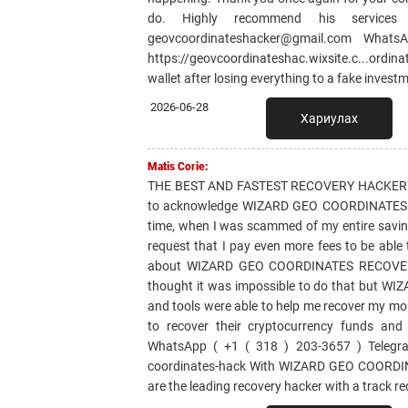
do. Highly recommend his service
geovcoordinateshacker@gmail.com What
https://geovcoordinateshac.wixsite.c...ordin
wallet after losing everything to a fake invest
2026-06-28
Хариулах
Matis Corie:
THE BEST AND FASTEST RECOVERY HACKER EV
to acknowledge WIZARD GEO COORDINATES RE
time, when I was scammed of my entire savin
request that I pay even more fees to be able
about WIZARD GEO COORDINATES RECOVERY H
thought it was impossible to do that but W
and tools were able to help me recover my mon
to recover their cryptocurrency funds an
WhatsApp ( +1 ( 318 ) 203-3657 ) Telegra
coordinates-hack With WIZARD GEO COORDINA
are the leading recovery hacker with a track re