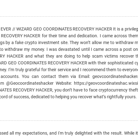
ER // WIZARD GEO COORDINATES RECOVERY HACKER It is a privileg
COVERY HACKER for their time and dedication. I came across them a
gs by a fake crypto investment site. They won’t allow me to withdraw 
 to withdraw my money. I was devastated until I came across a post on
ACKER and what they are doing to help scam victims recover the
IZARD GEO COORDINATES RECOVERY HACKER with their sophisticated cy
ey. I’m truly grateful for their service and I recommend them to every
d accounts. You can contact them via Email: geovcoordinateshacke
m @Geocoordinateshacker Website: https://geovcoordinateshac.wixsi
TES RECOVERY HACKER, you don’t have to face cryptocurrency theft 
cord of success, dedicated to helping you recover what’s rightfully yours.
sed all my expectations, and I'm truly delighted with the result. While 