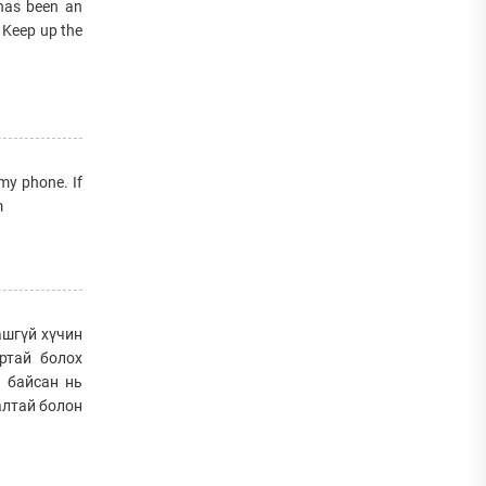
 has been an
. Keep up the
 my phone. If
m
ашгүй хүчин
ртай болох
а байсан нь
алтай болон