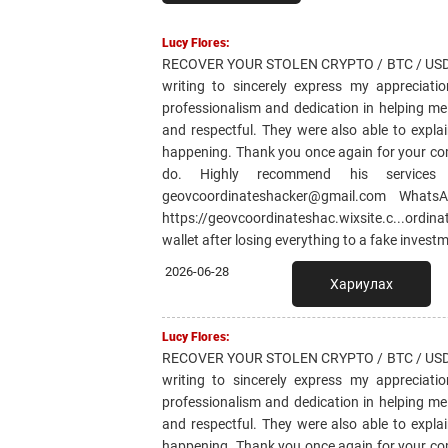
Lucy Flores:
RECOVER YOUR STOLEN CRYPTO / BTC / USD
writing to sincerely express my appreciatio
professionalism and dedication in helping me
and respectful. They were also able to expla
happening. Thank you once again for your com
do. Highly recommend his service
geovcoordinateshacker@gmail.com What
https://geovcoordinateshac.wixsite.c...ordin
wallet after losing everything to a fake invest
2026-06-28
Хариулах
Lucy Flores:
RECOVER YOUR STOLEN CRYPTO / BTC / USD
writing to sincerely express my appreciatio
professionalism and dedication in helping me
and respectful. They were also able to expla
happening. Thank you once again for your com