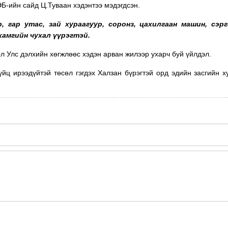
Б-ийн сайд Ц.Туваан хэдэнтээ мэдэгдсэн.
 гар утас, зай хураагуур, соронз, цахилгаан машин, сэрг
хамгийн чухал үүрэгтэй.
л Улс дэлхийн хөгжлөөс хэдэн арван жилээр ухарч буй үйлдэл.
йц ирээдүйтэй төсөл гэгдэх Халзан бүрэгтэй орд эдийн засгийн х