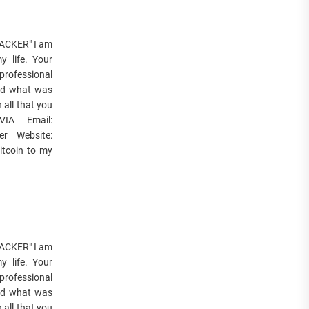
ACKER" I am
y life. Your
professional
and what was
all that you
IA Email:
r Website:
itcoin to my
ACKER" I am
y life. Your
professional
and what was
all that you