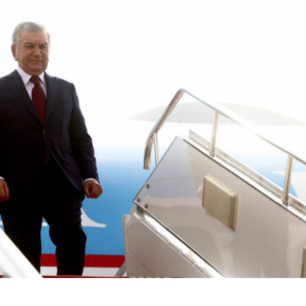
ТӨЛӨӨЛӨГЧИЙН ГАЗАРТ
НИЙСЛЭЛД ШАХМАЛ
ОРЛОГО ШИЛЖҮҮЛСЭН БОЛ 20
БОРЛУУЛАХ 435 ЦЭГ
ХУВИАР ТАТВАР СУУТГАНА
АЖИЛЛАНА