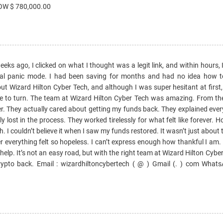
W $ 780,000.00
eeks ago, I clicked on what I thought was a legit link, and within hours, 
otal panic mode. I had been saving for months and had no idea how t
ut Wizard Hilton Cyber Tech, and although I was super hesitant at first,
lse to turn. The team at Wizard Hilton Cyber Tech was amazing. From the
umber. They actually cared about getting my funds back. They explained eve
ely lost in the process. They worked tirelessly for what felt like forever. Ho
. I couldn’t believe it when I saw my funds restored. It wasn’t just about 
er everything felt so hopeless. I can’t express enough how thankful I am. I
n help. It’s not an easy road, but with the right team at Wizard Hilton Cybe
r crypto back. Email : wizardhiltoncybertech ( @ ) Gmail (. ) com Wha