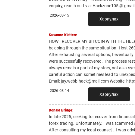
enquiry, reac-h ou-t via: Hackzone105 @ gmail
2026-03-15
Хариулах
Susanne Klatten:
HOW I RECOVER MY BITCOIN WITH THE HELP 
be going through the same situation. I lost 2
After exhausting several options, I eventual
were successfully recovered. The process rest
always remain a part of my story, not as a symb
careful action can sometimes lead to unex
Email: jay.webb.hack@mail.com Website: http
2026-03-14
Хариулах
Donald Bridge:
In late 2025, seeking to recover from financia
forex trading. Unfortunately, I was scammed 
After consulting my legal counsel, , I was a