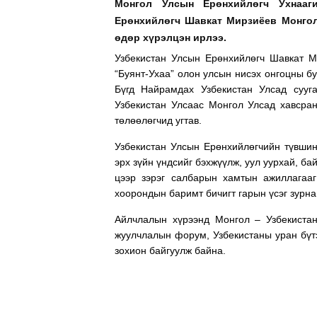
Монгол Улсын Ерөнхийлөгч Ухнааг
Ерөнхийлөгч Шавкат Мирзиёев Монгол
өдөр хүрэлцэн ирлээ.
Узбекистан Улсын Ерөнхийлөгч Шавкат М
“Буянт-Ухаа” олон улсын нисэх онгоцны б
Бүгд Найрамдах Узбекистан Улсад сууг
Узбекистан Улсаас Монгол Улсад хавсран
төлөөлөгчид угтав.
Узбекистан Улсын Ерөнхийлөгчийн түвшин
эрх зүйн үндсийг бэхжүүлж, уул уурхай, ба
цээр зэрэг салбарын хамтын ажиллагааг
хоорондын баримт бичигт гарын үсэг зурна
Айлчлалын хүрээнд Монгол – Узбекистан
жуулчлалын форум, Узбекистаны уран бүтэ
зохион байгуулж байна.