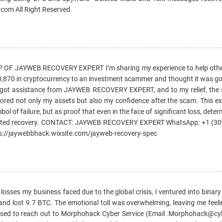
 com All Right Reserved.
OF JAYWEB RECOVERY EXPERT I’m sharing my experience to help oth
60,870 in cryptocurrency to an investment scammer and thought it was g
ly got assistance from JAYWEB RECOVERY EXPERT, and to my relief, the 
ored not only my assets but also my confidence after the scam. This ex
ol of failure, but as proof that even in the face of significant loss, dete
pected recovery. CONTACT: JAYWEB RECOVERY EXPERT WhatsApp: +1 (30
s://jaywebbhack.wixsite.com/jayweb-recovery-spec
l losses my business faced due to the global crisis, I ventured into binar
and lost 9.7 BTC. The emotional toll was overwhelming, leaving me feeli
dvised to reach out to Morphohack Cyber Service (Email :Morphohack@cyb