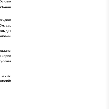
 Улсын
24-ний
өгчдийг
 Улсаас
рамдах
 албаны
илцааны
н хорио
ууллага
, аялал
рлөгийг