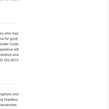
ers who may
one for good.
stolen funds
perience will
rmination and
5) 452-9075
y options and
ng hopeless.
erservices .