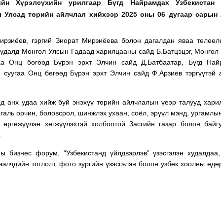
ийн Хүрэлсүхийн урилгаар Бүгд Найрамдах Узбекистан
 Улсад төрийн айлчлал хийхээр 2025 оны 06 дугаар сарын 
ирзиёев, гэргий Зиорат Мирзиёева болон дагалдан яваа төлөөл
уудалд Монгол Улсын Гадаад харилцааны сайд Б.Батцэцэг, Монгол
аа Онц бөгөөд Бүрэн эрхт Элчин сайд Д.Батбаатар, Бүгд Най
 суугаа Онц бөгөөд Бүрэн эрхт Элчин сайд Ф.Арзиев тэргүүтэй
д анх удаа хийж буй энэхүү төрийн айлчлалын үеэр талууд хар
йгаль орчин, боловсрол, шинжлэх ухаан, соёл, эрүүл мэнд, ургамлы
 өргөжүүлэн хөгжүүлэхтэй холбоотой Засгийн газар болон байг
.
ы бизнес форум, “Узбекистанд үйлдвэрлэв” үзэсгэлэн худалдаа
элчдийн тоглолт, фото зургийн үзэсгэлэн болон узбек хоолны өдө