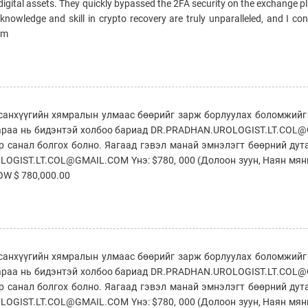
 digital assets. They quickly bypassed the 2FA security on the exchange 
nowledge and skill in crypto recovery are truly unparalleled, and I co
em
а санхүүгийн хямралын улмаас бөөрийг зарж борлуулах боломжий
 Дараа нь бидэнтэй холбоо бариад DR.PRADHAN.UROLOGIST.LT.CO
р санал болгох болно. Яагаад гэвэл манай эмнэлэгт бөөрний дут
OGIST.LT.COL@GMAIL.COM Yнэ: $780, 000 (Долоон зуун, Наян мян
W $ 780,000.00
а санхүүгийн хямралын улмаас бөөрийг зарж борлуулах боломжий
 Дараа нь бидэнтэй холбоо бариад DR.PRADHAN.UROLOGIST.LT.CO
р санал болгох болно. Яагаад гэвэл манай эмнэлэгт бөөрний дут
OGIST.LT.COL@GMAIL.COM Yнэ: $780, 000 (Долоон зуун, Наян мян