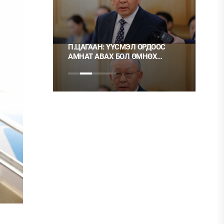
 ТҮЛШ
П.ЦАГААН: ҮҮСМЭЛ ОРДООС
Ц.М
АМНАТ АВАХ БОЛ ӨМНӨХ
ХЭР
ШИГЭЭ ТУСГАЙ
НЬ 
ЗӨВШӨӨРӨЛТЭЙ БОЛГОХ
ХЭРЭГТЭЙ