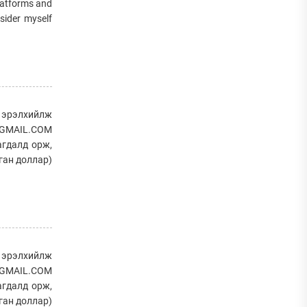
platforms and
nsider myself
г эрэлхийлж
L@GMAIL.COM
агдалд орж,
ган доллар)
г эрэлхийлж
L@GMAIL.COM
агдалд орж,
ган доллар)