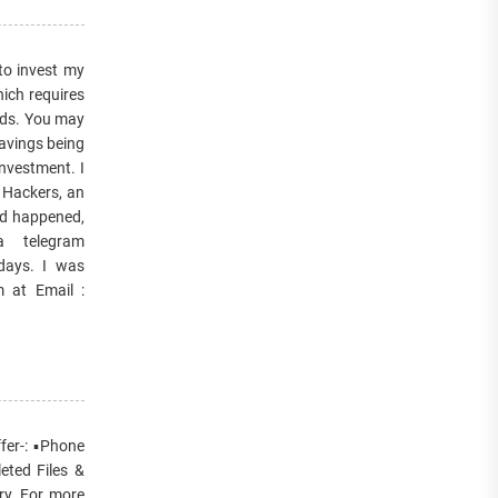
to invest my
hich requires
ands. You may
avings being
investment. I
 Hackers, an
had happened,
a telegram
days. I was
m at Email :
er-: ▪️Phone
eted Files &
ry. For more