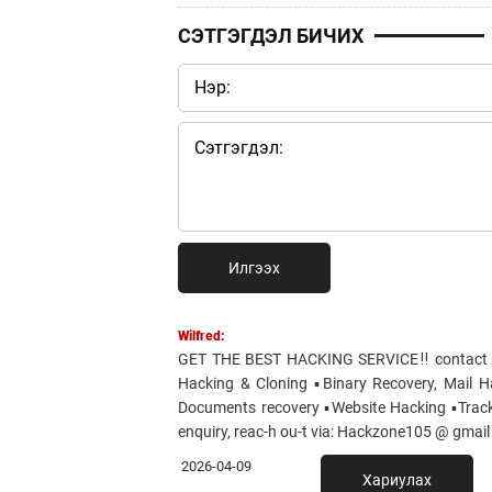
СЭТГЭГДЭЛ БИЧИХ
Илгээх
Wilfred:
GET THE BEST HACKING SERVICE‼️ contact -: 
Hacking & Cloning ▪️Binary Recovery, Mail H
Documents recovery ▪️Website Hacking ▪️Trac
enquiry, reac-h ou-t via: Hackzone105 @ gmail
2026-04-09
Хариулах