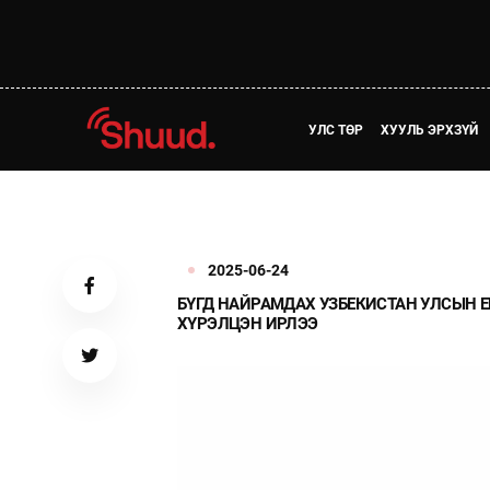
УЛС ТӨР
ХУУЛЬ ЭРХЗҮЙ
2025-06-24
БҮГД НАЙРАМДАХ УЗБЕКИСТАН УЛСЫН 
ХҮРЭЛЦЭН ИРЛЭЭ