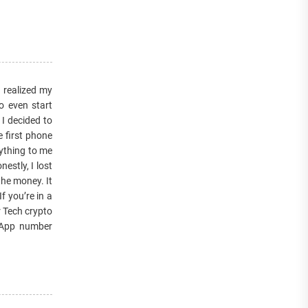
I realized my
o even start
 I decided to
 first phone
rything to me
nestly, I lost
the money. It
f you’re in a
r Tech crypto
tsApp number