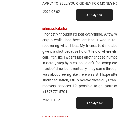
APPLY TO SELL YOUR KIDNEY FOR MONEY NO
2026-02-02
Хариулах
princess Natasha:
I honestly thought I’d lost everything. A few w
crypto wallet had been drained. I was in t
recovering what I lost. My friends told me abo
give it a shot because I didn’t know where e
call, I felt like I wasn’t just another case n
in detail, step by step, so I didn’t feel complet
track of time, but eventually, they came through
was about feeling like there was still hope aft
similar situation, I truly believe these guys ca
recovery services, it’s possible to get you
+18737715701
2026-01-17
Хариулах