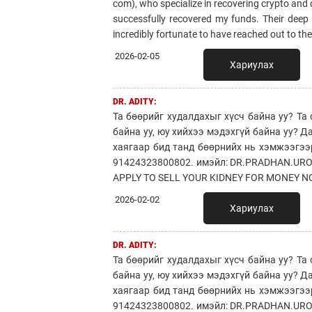
com), who specialize in recovering crypto and
successfully recovered my funds. Their deep k
incredibly fortunate to have reached out to th
2026-02-05
Хариулах
DR. ADITY:
Та бөөрийг худалдахыг хүсч байна уу? Т
байна уу, юу хийхээ мэдэхгүй байна уу?
хаягаар бид танд бөөрнийх нь хэмжээгээ
91424323800802. имэйл: DR.PRADHAN.UROL
APPLY TO SELL YOUR KIDNEY FOR MONEY NO
2026-02-02
Хариулах
DR. ADITY:
Та бөөрийг худалдахыг хүсч байна уу? Т
байна уу, юу хийхээ мэдэхгүй байна уу?
хаягаар бид танд бөөрнийх нь хэмжээгээ
91424323800802. имэйл: DR.PRADHAN.UROL