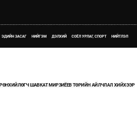
ЭДИЙН ЗАСАГ
НИЙГЭМ
ДЭЛХИЙ
СОЁЛ УРЛАГ, СПОРТ
НИЙТЛЭЛ
ЕРӨНХИЙЛӨГЧ ШАВКАТ МИРЗИЁЕВ ТӨРИЙН АЙЛЧЛАЛ ХИЙХЭЭР