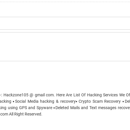
Hackzone105 @ gmail com. Here Are List Of Hacking Services We Off
acking ▪️Social Media hacking & recovery▪️Crypto Scam Recovery ▪️Del
king using GPS and Spyware ▪️Deleted Mails and Text messages recove
 com All Right Reserved.