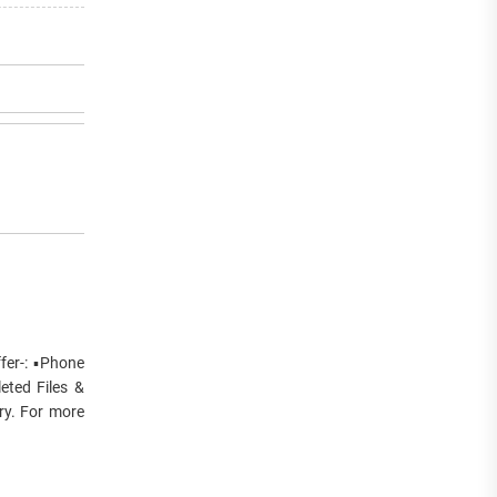
er-: ▪️Phone
eted Files &
ry. For more