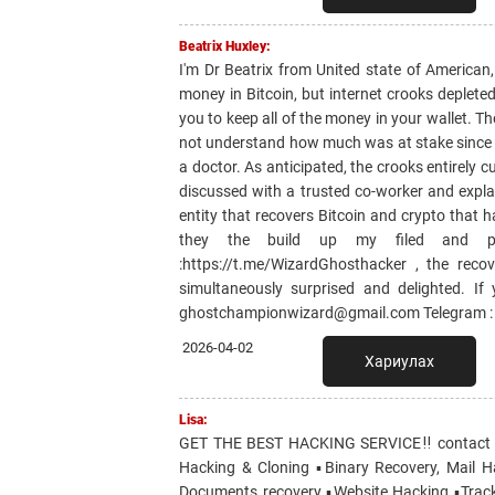
Beatrix Huxley:
I'm Dr Beatrix from United state of American
money in Bitcoin, but internet crooks depleted
you to keep all of the money in your wallet. 
not understand how much was at stake since f
a doctor. As anticipated, the crooks entirely 
discussed with a trusted co-worker and expl
entity that recovers Bitcoin and crypto that 
they the build up my filed and pr
:https://t.me/WizardGhosthacker , the rec
simultaneously surprised and delighted. If
ghostchampionwizard@gmail.com Telegram : 
2026-04-02
Хариулах
Lisa:
GET THE BEST HACKING SERVICE‼️ contact -: 
Hacking & Cloning ▪️Binary Recovery, Mail H
Documents recovery ▪️Website Hacking ▪️Trac