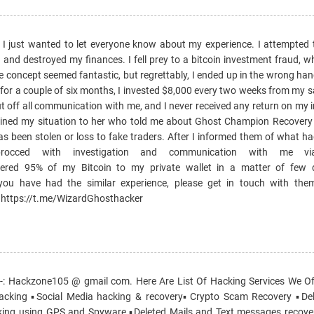
, I just wanted to let everyone know about my experience. I attempted 
 and destroyed my finances. I fell prey to a bitcoin investment fraud, w
The concept seemed fantastic, but regrettably, I ended up in the wrong h
or a couple of six months, I invested $8,000 every two weeks from my s
cut off all communication with me, and I never received any return on my 
ained my situation to her who told me about Ghost Champion Recovery
has been stolen or loss to fake traders. After I informed them of what 
occed with investigation and communication with me vi
overed 95% of my Bitcoin to my private wallet in a matter of few 
 you have had the similar experience, please get in touch with the
https://t.me/WizardGhosthacker
Hackzone105 @ gmail com. Here Are List Of Hacking Services We Off
acking ▪️Social Media hacking & recovery▪️Crypto Scam Recovery ▪️Del
king using GPS and Spyware ▪️Deleted Mails and Text messages recove