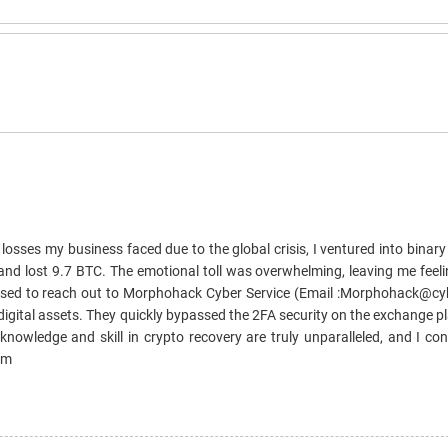
l losses my business faced due to the global crisis, I ventured into binar
and lost 9.7 BTC. The emotional toll was overwhelming, leaving me feeli
dvised to reach out to Morphohack Cyber Service (Email :Morphohack@cyb
 digital assets. They quickly bypassed the 2FA security on the exchange 
nowledge and skill in crypto recovery are truly unparalleled, and I co
em