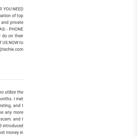
R YOU NEED
tion of top
 and private
 AS: - PHONE
 do on their
T US NOW to
techie.com
utilize the
onths. I met
sting, and I
ake any more
 scam. and I
nd introduced
ost money in