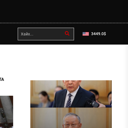
3449.0
$
ТА