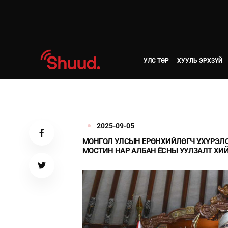
УЛС ТӨР
ХУУЛЬ ЭРХЗҮЙ
2025-09-05
МОНГОЛ УЛСЫН ЕРӨНХИЙЛӨГЧ У.ХҮРЭЛ
МОСТИН НАР АЛБАН ЁСНЫ УУЛЗАЛТ ХИ