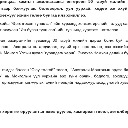
арилцаа, хамтын ажиллагааны өнгөрсөн 50 гаруй жилийн 
лгаар баяжуулан, боловсрол, уул уурхай, хөдөө аж ахуй
 хөгжүүлэхийн төлөө буйгаа илэрхийллээ.
хойш “Өргөтгөсөн түншлэл”-ийн хүрээнд хөгжиж ирснийг талууд с
 ахиулан “Иж бүрэн түншлэл”-ийн түвшинд хүргэхээ нотоллоо.
мбан захирагчийн түвшинд 30 гаруй жилийн дараа болж буй а
лоо. Австрали нь ардчилал, хүний эрх, эрх чөлөө, зах зээлий
ий Монгол Улсын чухал “гуравдагч хөрш”, Энэтхэг-Номхон далайн бү
 тэмдэг болсон “Оюу толгой” төсөл, “Австрали-Монголын эрдэс б
” нь Монголын уул уурхайн эрх зүйн орчин, бодлого, зохицуу
г өргөжүүлэн хөгжүүлэх, хүний нөөцийг чадавхжуулахад үнэтэй хув
 хөрөнгө оруулалтыг нэмэгдүүлэх, хамтарсан төсөл, хөтөлбө
о.