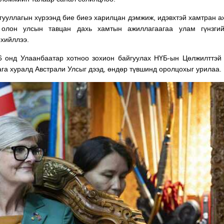
гууллагын хүрээнд бие биеэ харилцан дэмжиж, идэвхтэй хамтран 
, олон улсын тавцан дахь хамтын ажиллагаагаа улам гүнзгий
рхийллээ.
6 онд Улаанбаатар хотноо зохион байгуулах НҮБ-ын Цөлжилттэй
га хуралд Австрали Улсыг дээд, өндөр түвшинд оролцохыг урилаа.