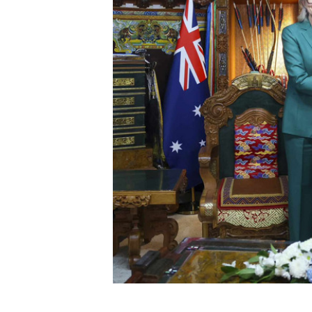
ТӨЛӨ
ОРЛО
ХУВИ