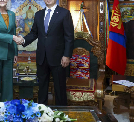
ӨЛӨГЧИЙН ГАЗАРТ
НИЙСЛЭЛД ШАХМАЛ ТҮЛШ
ГО ШИЛЖҮҮЛСЭН БОЛ 20
БОРЛУУЛАХ 435 ЦЭГ
АР ТАТВАР СУУТГАНА
АЖИЛЛАНА