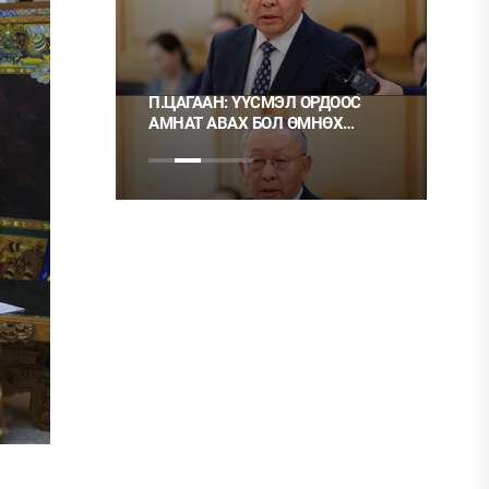
П.ЦАГААН: ҮҮСМЭЛ ОРДООС
Ц.МОНГОЛ:
АМНАТ АВАХ БОЛ ӨМНӨХ
ХЭРЭГ ГЭЭ
ШИГЭЭ ТУСГАЙ
НЬ ШУДАРГА
ЗӨВШӨӨРӨЛТЭЙ БОЛГОХ
ХЭРЭГТЭЙ