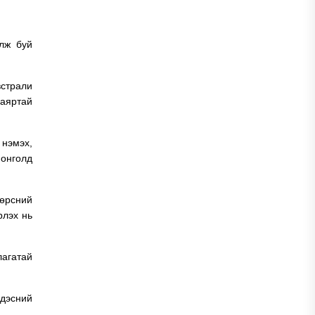
үлж буй
встрали
аяртай
 нэмэх,
Монголд
хөрсний
рлэх нь
лагатай
дэсний