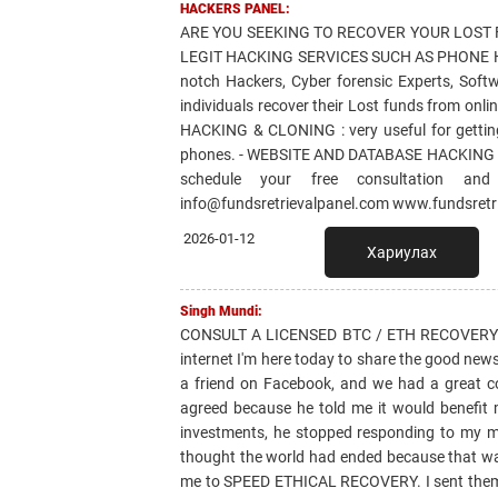
HACKERS PANEL:
ARE YOU SEEKING TO RECOVER YOUR LOST
LEGIT HACKING SERVICES SUCH AS PHONE H
notch Hackers, Cyber forensic Experts, Soft
individuals recover their Lost funds from o
HACKING & CLONING : very useful for getting 
phones. - WEBSITE AND DATABASE HACKING
schedule your free consultation and
info@fundsretrievalpanel.com www.fundsretr
2026-01-12
Хариулах
Singh Mundi:
CONSULT A LICENSED BTC / ETH RECOVERY E
internet I'm here today to share the good n
a friend on Facebook, and we had a great co
agreed because he told me it would benefit 
investments, he stopped responding to my m
thought the world had ended because that was 
me to SPEED ETHICAL RECOVERY. I sent them a