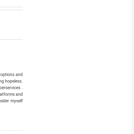
y options and
ng hopeless.
erservices .
platforms and
nsider myself