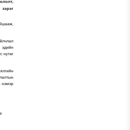
ололт,
 зэрэг
айшааж,
йлчлал
н эдийн
с нутаг
аялгийн
лалтын
ь нэмэр
р