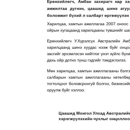
Ерөнхийлөгч, Амбан захирагч нар х
амжилтаа дүгнэн, цаашид шинэ агуу
боломжит бүхий л салбарт өргөжүүлэн
Харилцаа, хамтын ажиллагаа 2007 оноос 
ойрын хугацаанд харилцааны түвшнийг шат
Ерөнхийлөгч У.Хүрэлсүх Австралийн А
харилцаанд шинэ хуудас нээж буйг онцол
засгийг эрхэмлэсэн нийтлэг үнэт зүйлс бүх
дахь ойр дотно түнш гэдгийг тэмдэглэлээ.
Мөн харилцаа, хамтын ажиллагааны бэлгэ
салбарын хамтын ажиллагааны хөтөлбөр
тогтолцоог боловсронгуй болгох, бизнесий
оруулж буйг хэллээ.
Цаашид Монгол Улсад Австралийн
хэрэгжүүлэхийн чухлыг онцолло