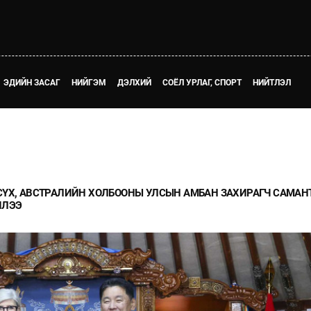
ЭДИЙН ЗАСАГ
НИЙГЭМ
ДЭЛХИЙ
СОЁЛ УРЛАГ, СПОРТ
НИЙТЛЭЛ
СҮХ, АВСТРАЛИЙН ХОЛБООНЫ УЛСЫН АМБАН ЗАХИРАГЧ САМАН
ЙЛЭЭ