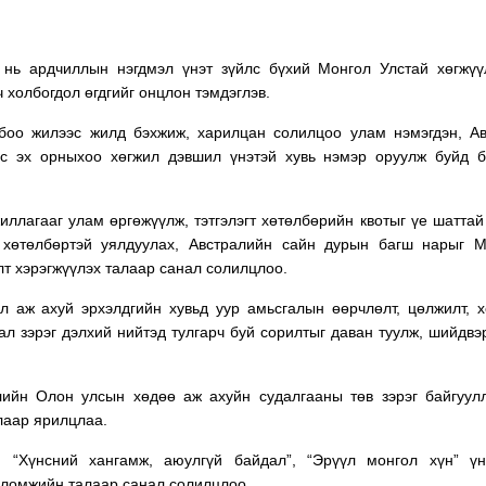
 нь ардчиллын нэгдмэл үнэт зүйлс бүхий Монгол Улстай хөгжү
холбогдол өгдгийг онцлон тэмдэглэв.
боо жилээс жилд бэхжиж, харилцан солилцоо улам нэмэгдэн, А
с эх орныхоо хөгжил дэвшил үнэтэй хувь нэмэр оруулж буйд б
лагааг улам өргөжүүлж, тэтгэлэгт хөтөлбөрийн квотыг үе шаттай
гт хөтөлбөртэй уялдуулах, Австралийн сайн дурын багш нарыг 
лт хэрэгжүүлэх талаар санал солилцлоо.
 аж ахуй эрхэлдгийн хувьд уур амьсгалын өөрчлөлт, цөлжилт, 
ал зэрэг дэлхий нийтэд тулгарч буй сорилтыг даван туулж, шийдвэ
лийн Олон улсын хөдөө аж ахуйн судалгааны төв зэрэг байгуул
лаар ярилцлаа.
 “Хүнсний хангамж, аюулгүй байдал”, “Эрүүл монгол хүн” үн
оломжийн талаар санал солилцлоо.