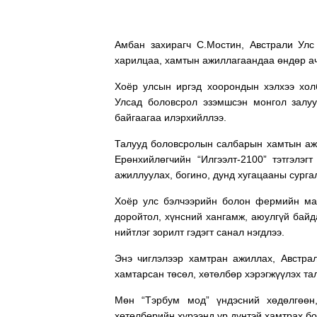
Амбан захирагч С.Мостин, Австрали Улс
харилцаа, хамтын ажиллагаандаа өндөр ач 
Хоёр улсын иргэд хоорондын хэлхээ хол
Улсад боловсрол эзэмшсэн монгол залуу
байгаагаа илэрхийллээ.
Талууд боловсролын салбарын хамтын ажил
Ерөнхийлөгчийн “Илгээлт-2100” тэтгэлэ
ажиллуулах, богино, дунд хугацааны сурга
Хоёр улс бэлчээрийн болон фермийн мал
доройтол, хүнсний хангамж, аюулгүй байд
нийтлэг зорилт гэдэгт санал нэгдлээ.
Энэ чиглэлээр хамтран ажиллах, Австра
хамтарсан төсөл, хөтөлбөр хэрэгжүүлэх та
Мөн “Тэрбум мод” үндэсний хөдөлгөөн,
хөтөлбөрийн хүрээнд үр дүнтэй хамтрах б