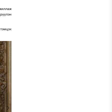
ажиллаж
рүүлэн
 тэмцэх