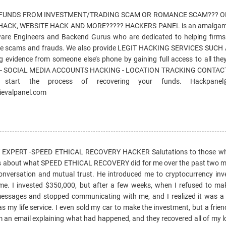
 FUNDS FROM INVESTMENT/TRADING SCAM OR ROMANCE SCAM??? O
ACK, WEBSITE HACK AND MORE????? HACKERS PANEL is an amalgama
ware Engineers and Backend Gurus who are dedicated to helping firms
nline scams and frauds. We also provide LEGIT HACKING SERVICES SUCH
evidence from someone else’s phone by gaining full access to all they
 - SOCIAL MEDIA ACCOUNTS HACKING - LOCATION TRACKING CONTAC
 start the process of recovering your funds. Hackpanel@
ievalpanel.com
XPERT -SPEED ETHICAL RECOVERY HACKER Salutations to those who 
ews about what SPEED ETHICAL RECOVERY did for me over the past two m
nversation and mutual trust. He introduced me to cryptocurrency inve
me. I invested $350,000, but after a few weeks, when I refused to m
essages and stopped communicating with me, and I realized it was a
my life service. I even sold my car to make the investment, but a frie
n email explaining what had happened, and they recovered all of my l