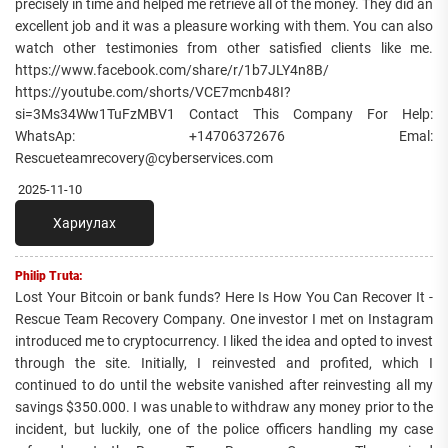
precisely in time and helped me retrieve all of the money. They did an
excellent job and it was a pleasure working with them. You can also
watch other testimonies from other satisfied clients like me.
https://www.facebook.com/share/r/1b7JLY4n8B/
https://youtube.com/shorts/VCE7mcnb48I?
si=3Ms34Ww1TuFzMBV1 Contact This Company For Help:
WhatsAp: +14706372676 Emal:
Rescueteamrecovery@cyberservices.com
2025-11-10
Хариулах
Philip Truta:
Lost Your Bitcoin or bank funds? Here Is How You Can Recover It -
Rescue Team Recovery Company. One investor I met on Instagram
introduced me to cryptocurrency. I liked the idea and opted to invest
through the site. Initially, I reinvested and profited, which I
continued to do until the website vanished after reinvesting all my
savings $350.000. I was unable to withdraw any money prior to the
incident, but luckily, one of the police officers handling my case