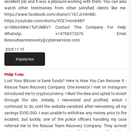
excellent job and it was a pleasure working with them. You can also
watch other testimonies from other satisfied clients like me.
https://www.facebook.com/share/r/1b7JLY4n8B/
https://youtube.com/shorts/VCE7mcnb48I?
si=3Ms34Ww1TuFzMBV1 Contact This Company For Help:
WhatsAp: +14706372676 Emal:
Rescueteamrecovery@cyberservices.com
2025-11-10
Хариулах
Philip Truta:
Lost Your Bitcoin or bank funds? Here Is How You Can Recover It -
Rescue Team Recovery Company. One investor I met on Instagram
introduced me to cryptocurrency. I liked the idea and opted to invest
through the site. Initially, I reinvested and profited, which I
continued to do until the website vanished after reinvesting all my
savings $350.000. I was unable to withdraw any money prior to the
incident, but luckily, one of the police officers handling my case
referred me to the Rescue Team Recovery Company. They arrived