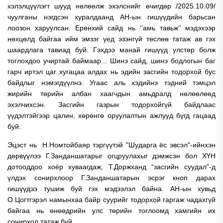
хэлэлцүүлэгт шууд нөлөөлж эхэлснийг өчигдөр /2025.10.09/
чуулганы нэгдсэн хуралдаанд АН-ын гишүүдийн барьсан
лоозон харуулсан. Ерөнхий сайд нь ‘’амь тавьж’’ мэдэхээр
нөхцөлд байгаа ийм эмзэг үед эзэнгүй төслөө татаж ав гэх
шаардлага тавиад буй. Гэхдээ манай гишүүд улстөр болж
тоглохдоо учиртай баймаар... Шинэ сайд, шинэ бодлогын баг
гарч иртэл цаг хугацаа алдах нь эдийн засгийн тодорхой бус
байдлыг нэмэгдүүлнэ. Угаас аль хэдийнэ тэдний тэмцэл
жирийн төрийн албан хаагчдын амьдралд нөлөөлөөд
эхэлчихсэн. Засгийн газрын тодорхойгүй байдлаас
үүдэлтэйгээр цалин, хөрөнгө оруулалтын ажлууд бүгд гацаад
буй.
Эцэст нь Н.Номтойбаяр тэргүүтэй "Шударга ёс эвсэл"-ийнхэн
дөрвүүлээ Г.Занданшатарыг огцруулахыг дэмжсэн бол ХҮН
дотооддоо хоёр хуваагдаж, Т.Доржханд “засгийн суудал”-д
үлдэх сонирхлоор Г.Занданшатарын эсрэг кноп дарах
гишүүдээ тушиж буй гэх мэдээлэл байна. АН-ын хувьд
О.Цогтгэрэл намынхаа байр суурийг тодорхой гаргаж чадахгүй
байгаа нь өнөөдрийн улс төрийн тоглоомд хамгийн их
сонирхол татаж буй.