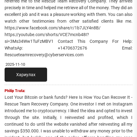
referred me to the Rescue Team Recovery Company. They arrived
precisely in time and helped me retrieve all of the money. They did an
excellent job and it was a pleasure working with them. You can also
watch other testimonies from other satisfied clients like me.
https://www.facebook.com/share/r/1b7JLY4n8B/
https://youtube.com/shorts/VCE7mcnb48I?
si=3Ms34Ww1TuFzMBV1 Contact This Company For Help:
WhatsAp: +14706372676 Emal:
Rescueteamrecovery@cyberservices.com
2025-11-10
Хариулах
Philip Truta:
Lost Your Bitcoin or bank funds? Here Is How You Can Recover It -
Rescue Team Recovery Company. One investor I met on Instagram
introduced me to cryptocurrency. I liked the idea and opted to invest
through the site. Initially, I reinvested and profited, which I
continued to do until the website vanished after reinvesting all my
savings $350.000. I was unable to withdraw any money prior to the