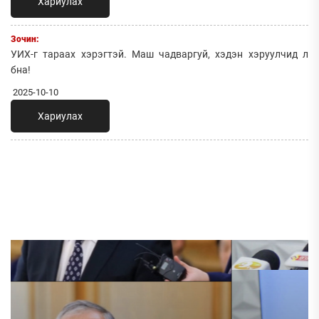
Хариулах
Зочин:
УИХ-г тараах хэрэгтэй. Маш чадваргуй, хэдэн хэруулчид л
бна!
2025-10-10
Хариулах