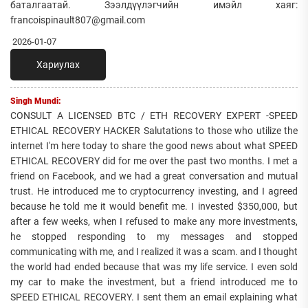
баталгаатай. Зээлдүүлэгчийн имэйл хаяг:
francoispinault807@gmail.com
2026-01-07
Хариулах
Singh Mundi:
CONSULT A LICENSED BTC / ETH RECOVERY EXPERT -SPEED
ETHICAL RECOVERY HACKER Salutations to those who utilize the
internet I'm here today to share the good news about what SPEED
ETHICAL RECOVERY did for me over the past two months. I met a
friend on Facebook, and we had a great conversation and mutual
trust. He introduced me to cryptocurrency investing, and I agreed
because he told me it would benefit me. I invested $350,000, but
after a few weeks, when I refused to make any more investments,
he stopped responding to my messages and stopped
communicating with me, and I realized it was a scam. and I thought
the world had ended because that was my life service. I even sold
my car to make the investment, but a friend introduced me to
SPEED ETHICAL RECOVERY. I sent them an email explaining what