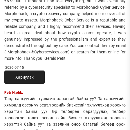
€678,000. I thought I had lost everything, but I was eventually
referred by a cybersecurity specialist to Morphohack Cyber Service.
Morphohack, a crypto recovery company, helped me recover all of
my crypto assets. Morphohack Cyber Service is a reputable and
reliable company, and I highly recommend their services. Having
heard a great deal about how crypto scams operate, I was
genuinely impressed by the professionalism and expertise they
demonstrated throughout my case. You can contact them by email
( Morphohack@Cyberservices.com) or search for them online for
more info. Thank you. Gerald Petit
2026-07-15
Хариулах
Petr Hladík:
Танд санхүүгийн тусламж хэрэгтэй байна уу? Та санхүүгийн
хямралд орсон уу эсвэл өөрийн бизнесийг эхлүүлэхэд хөрөнгө
хэрэгтэй байна уу? Өр төлбөрөө барагдуулах, төлбөр
тооцоогоо төлөх эсвэл сайн бизнес эхлүүлэхэд хөрөнгө
хэрэгтэй байна уу? Та зээлийн оноо багатай бөгөөд орон