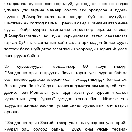
ялагдсанаа хүлээн зөвшөөрөлгүй, дотоод эв нэгдлээ эвдэж
улмаар улс төрийн маневр болгох гэж оролдсон ч түүний
нүүдэл Д.Амарбаясгалангаас хоцорч буй нь хүчгүйдэх
шалтгаан нь болоод байна. Ерөнхий сайд Г.Занданшатар өнөө
суугаа байр сууриа хамгаалах зорилгоор эцэстээ спикер
Д.Амарбаясгаланг ёс зүйн хариуцлагад татах санаачлага
гаргаж буй нь засаглалын хоёр салаа эрх мэдэл болох хууль
тогтоох болон гүйцэтгэх засаглалын хоорондын зөрчлийг улам
лавшруулж байна.
Эх сурвалжуудын мэдээллээр 50 гаруй гишүүн
Г.Занданшатарыг огцруулах бичигт гарын үсэг зураад байгаа
бол, кнопоо дарахаа илэрхийлсэн нэлээд гишүүд ч байгаа аж.
Энэ нь үнэн бол УИХ дахь олонхын дэмжлэг авч магадгүй гэсэн
дохио. Гэвч Монголын улс төрд гарын үсэг зурсан ч санал
хураалтын үеэр “урвах” үзэгдэл ховор биш. Иймээс энэ
асуудлыг шийдэх эцсийн тулаан санал хураалтын товч дээр л
өрнөнө.
Г.Занданшатарын Засгийн газар унах нь зүгээр нэг улс төрийн
нүүдэл биш болоод байна. 2026 оны улсын төсвийн