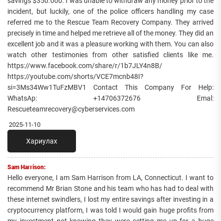
savings $350.000. I was unable to withdraw any money prior to the
incident, but luckily, one of the police officers handling my case
referred me to the Rescue Team Recovery Company. They arrived
precisely in time and helped me retrieve all of the money. They did an
excellent job and it was a pleasure working with them. You can also
watch other testimonies from other satisfied clients like me.
https://www.facebook.com/share/r/1b7JLY4n8B/
https://youtube.com/shorts/VCE7mcnb48I?
si=3Ms34Ww1TuFzMBV1 Contact This Company For Help:
WhatsAp: +14706372676 Emal:
Rescueteamrecovery@cyberservices.com
2025-11-10
Хариулах
Sam Harrison:
Hello everyone, I am Sam Harrison from LA, Connecticut. I want to
recommend Mr Brian Stone and his team who has had to deal with
these internet swindlers, I lost my entire savings after investing in a
cryptocurrency platform, I was told I would gain huge profits from