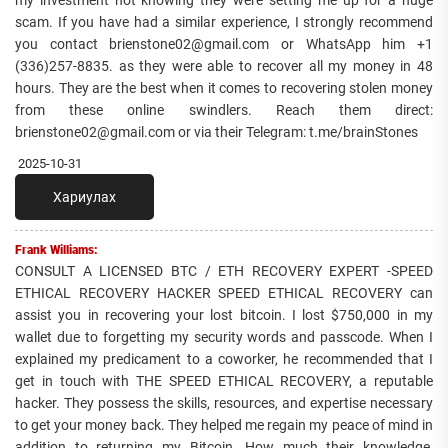
my investment not knowing they were setting me up for a huge
scam. If you have had a similar experience, I strongly recommend
you contact brienstone02@gmail.com or WhatsApp him +1
(336)257-8835. as they were able to recover all my money in 48
hours. They are the best when it comes to recovering stolen money
from these online swindlers. Reach them direct:
brienstone02@gmail.com or via their Telegram: t.me/brainStones
2025-10-31
Хариулах
Frank Williams:
CONSULT A LICENSED BTC / ETH RECOVERY EXPERT -SPEED
ETHICAL RECOVERY HACKER SPEED ETHICAL RECOVERY can
assist you in recovering your lost bitcoin. I lost $750,000 in my
wallet due to forgetting my security words and passcode. When I
explained my predicament to a coworker, he recommended that I
get in touch with THE SPEED ETHICAL RECOVERY, a reputable
hacker. They possess the skills, resources, and expertise necessary
to get your money back. They helped me regain my peace of mind in
addition to returning my Bitcoin. How much their knowledge,