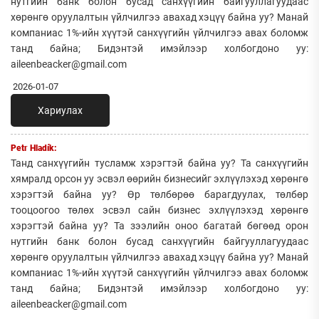
нутгийн банк болон бусад санхүүгийн байгууллагуудаас
хөрөнгө оруулалтын үйлчилгээ авахад хэцүү байна уу? Манай
компаниас 1%-ийн хүүтэй санхүүгийн үйлчилгээ авах боломж
танд байна; Бидэнтэй имэйлээр холбогдоно уу:
aileenbeacker@gmail.com
2026-01-07
Хариулах
Petr Hladík:
Танд санхүүгийн тусламж хэрэгтэй байна уу? Та санхүүгийн
хямралд орсон уу эсвэл өөрийн бизнесийг эхлүүлэхэд хөрөнгө
хэрэгтэй байна уу? Өр төлбөрөө барагдуулах, төлбөр
тооцоогоо төлөх эсвэл сайн бизнес эхлүүлэхэд хөрөнгө
хэрэгтэй байна уу? Та зээлийн оноо багатай бөгөөд орон
нутгийн банк болон бусад санхүүгийн байгууллагуудаас
хөрөнгө оруулалтын үйлчилгээ авахад хэцүү байна уу? Манай
компаниас 1%-ийн хүүтэй санхүүгийн үйлчилгээ авах боломж
танд байна; Бидэнтэй имэйлээр холбогдоно уу:
aileenbeacker@gmail.com