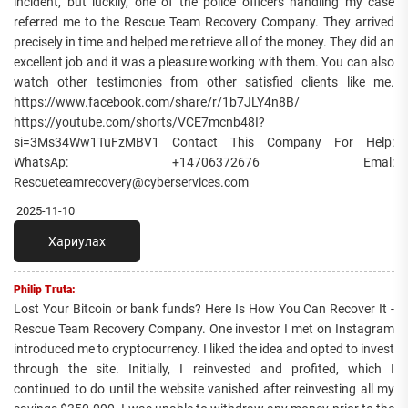
incident, but luckily, one of the police officers handling my case
referred me to the Rescue Team Recovery Company. They arrived
precisely in time and helped me retrieve all of the money. They did an
excellent job and it was a pleasure working with them. You can also
watch other testimonies from other satisfied clients like me.
https://www.facebook.com/share/r/1b7JLY4n8B/
https://youtube.com/shorts/VCE7mcnb48I?
si=3Ms34Ww1TuFzMBV1 Contact This Company For Help:
WhatsAp: +14706372676 Emal:
Rescueteamrecovery@cyberservices.com
2025-11-10
Хариулах
Philip Truta:
Lost Your Bitcoin or bank funds? Here Is How You Can Recover It -
Rescue Team Recovery Company. One investor I met on Instagram
introduced me to cryptocurrency. I liked the idea and opted to invest
through the site. Initially, I reinvested and profited, which I
continued to do until the website vanished after reinvesting all my