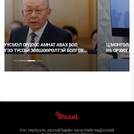
Ц.МОНГОЛ: НЭГ ГЭРЭЭГ ГЭМТ ХЭРЭГ ГЭЭД, НӨГӨӨГ
НЬ ОРХИХ НЬ ШУДАРГА ЁС УУ?
Улс төр
Хууль эрхзүй
Эдийн засаг
Нийгэм
Дэлхий