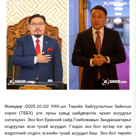
Өнөөдөр /2025.10.10/ УИХ-ын Төрийн байгуулалтын байнгын
хороо (ТББХ) улс орны хувьд шийдвэрлэх чухал асуудлыг
хэлэлцэнэ. Энэ бол Ерөнхий сайд Гомбожавын Занданшатарыг
огцруулах эсэх тухай асуудал. Гэхдээ энэ бол зүгээр нэг эрх
мэдэлтний огцрох эсэхийн тухай асуудал биш. Энэ бол төрийн