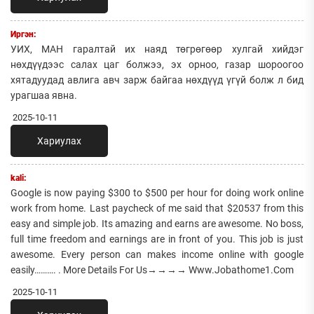
Иргэн:
УИХ, МАН гаралтай их наяд төгрөгөөр хулгай хийдэг
нөхдүүдээс салах цаг болжээ, эх орноо, газар шороогоо
хятадуудад авлига авч зарж байгаа нөхдүүд үгүй болж л бид
урагшаа явна.
2025-10-11
Хариулах
kali:
Google is now paying $300 to $500 per hour for doing work online
work from home. Last paycheck of me said that $20537 from this
easy and simple job. Its amazing and earns are awesome. No boss,
full time freedom and earnings are in front of you. This job is just
awesome. Every person can makes income online with google
easily………. . More Details For Us→→→→ Www.Jobathome1.Com
2025-10-11