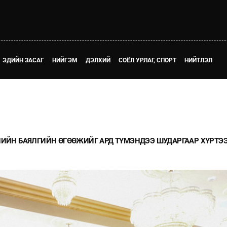
ЭДИЙН ЗАСАГ
НИЙГЭМ
ДЭЛХИЙ
СОЁЛ УРЛАГ, СПОРТ
НИЙТЛЭЛ
АЛИЙН БАЯЛГИЙН ӨГӨӨЖИЙГ АРД ТҮМЭНДЭЭ ШУДАРГААР ХҮРТЭ