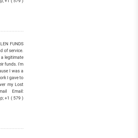
; +1 ( 579 )
OLEN FUNDS
d of service.
 a legitimate
ir funds. I'm
cause I was a
rk I gave to
ver my Lost
ail Email:
; +1 ( 579 )