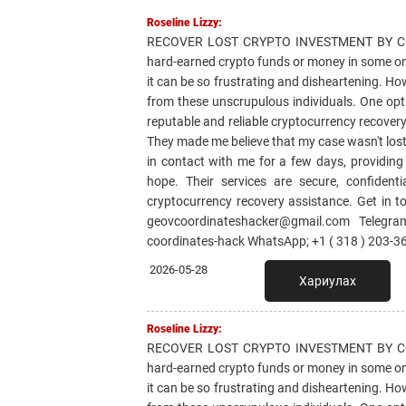
Roseline Lizzy:
RECOVER LOST CRYPTO INVESTMENT BY CON
hard-earned crypto funds or money in some on
it can be so frustrating and disheartening. Ho
from these unscrupulous individuals. One o
reputable and reliable cryptocurrency recovery 
They made me believe that my case wasn't lost
in contact with me for a few days, providin
hope. Their services are secure, confident
cryptocurrency recovery assistance. Get i
geovcoordinateshacker@gmail.com Telegram
coordinates-hack WhatsApp; +1 ( 318 ) 203-3
2026-05-28
Хариулах
Roseline Lizzy:
RECOVER LOST CRYPTO INVESTMENT BY CON
hard-earned crypto funds or money in some on
it can be so frustrating and disheartening. Ho