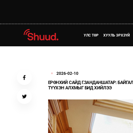
УЛС ТӨР
ХУУЛЬ ЭРХЗҮЙ
2026-02-10
ЕРӨНХИЙ САЙД Г.ЗАНДАНШАТАР: БАЙГ
ТҮҮХЭН АЛХМЫГ БИД ХИЙЛЭЭ