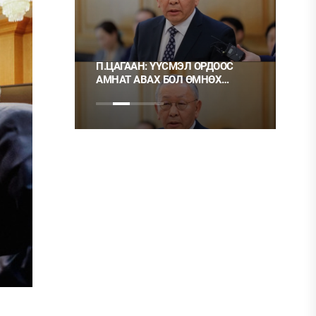
П.ЦАГААН: ҮҮСМЭЛ ОРДООС
Ц.М
ҮН RONAN
АМНАТ АВАХ БОЛ ӨМНӨХ
ХЭР
МОНГОЛД
ШИГЭЭ ТУСГАЙ
НЬ 
ЗӨВШӨӨРӨЛТЭЙ БОЛГОХ
ХЭРЭГТЭЙ