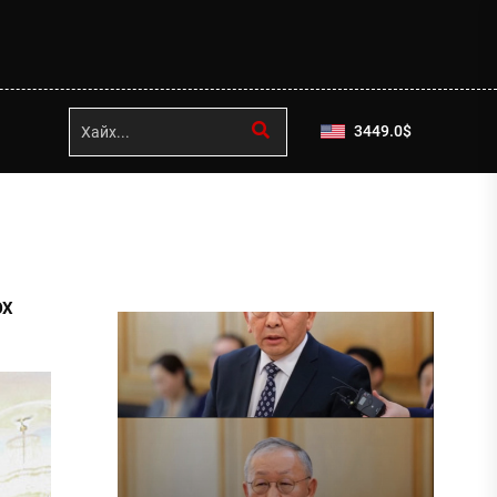
3449.0
$
ЭХ