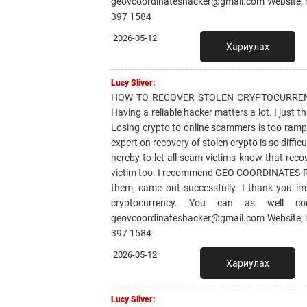
geovcoordinateshacker@gmail.com Website; h
397 1584
2026-05-12
Хариулах
Lucy Sliver:
HOW TO RECOVER STOLEN CRYPTOCURREN
Having a reliable hacker matters a lot. I just 
Losing crypto to online scammers is too rampa
expert on recovery of stolen crypto is so diff
hereby to let all scam victims know that reco
victim too. I recommend GEO COORDINATES RE
them, came out successfully. I thank yo
cryptocurrency. You can as well co
geovcoordinateshacker@gmail.com Website; h
397 1584
2026-05-12
Хариулах
Lucy Sliver: