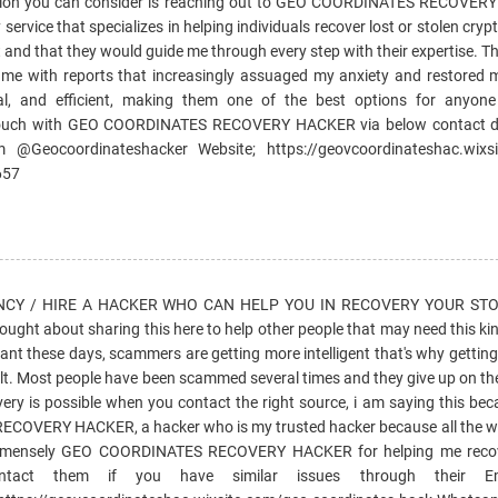
ption you can consider is reaching out to GEO COORDINATES RECOVER
service that specializes in helping individuals recover lost or stolen cryp
 and that they would guide me through every step with their expertise. 
g me with reports that increasingly assuaged my anxiety and restored 
ial, and efficient, making them one of the best options for anyon
n touch with GEO COORDINATES RECOVERY HACKER via below contact de
 @Geocoordinateshacker Website; https://geovcoordinateshac.wixsi
657
CY / HIRE A HACKER WHO CAN HELP YOU IN RECOVERY YOUR ST
thought about sharing this here to help other people that may need this kin
nt these days, scammers are getting more intelligent that's why getting
icult. Most people have been scammed several times and they give up on the
very is possible when you contact the right source, i am saying this be
COVERY HACKER, a hacker who is my trusted hacker because all the wo
u immensely GEO COORDINATES RECOVERY HACKER for helping me reco
ntact them if you have similar issues through their Em