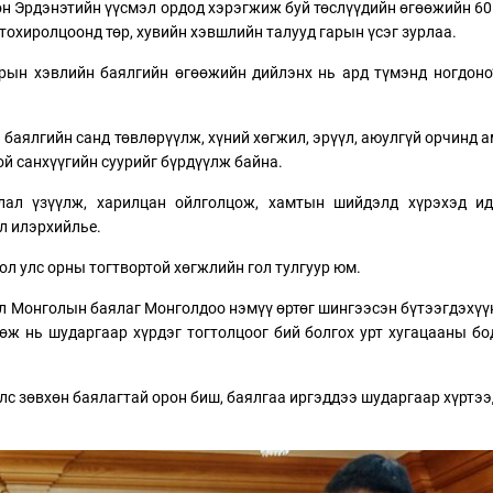
мөн Эрдэнэтийн үүсмэл ордод хэрэгжиж буй төслүүдийн өгөөжийн 60
тохиролцоонд төр, хувийн хэвшлийн талууд гарын үсэг зурлаа.
азрын хэвлийн баялгийн өгөөжийн дийлэнх нь ард түмэнд ногдоно
 баялгийн санд төвлөрүүлж, хүний хөгжил, эрүүл, аюулгүй орчинд 
ой санхүүгийн суурийг бүрдүүлж байна.
лал үзүүлж, харилцан ойлголцож, хамтын шийдэлд хүрэхэд ид
л илэрхийлье.
л улс орны тогтвортой хөгжлийн гол тулгуур юм.
ол Монголын баялаг Монголдоо нэмүү өртөг шингээсэн бүтээгдэхүү
өөж нь шударгаар хүрдэг тогтолцоог бий болгох урт хугацааны б
лс зөвхөн баялагтай орон биш, баялгаа иргэддээ шударгаар хүртээ