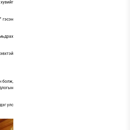
 хувийг
” гэсэн
амьдрах
эвхтэй
н болж,
одлогын
дэг улс