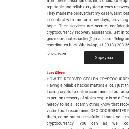
from these unscrupulous individuals. One o
reputable and reliable cryptocurrency recovery 
They made me believe that my case wasn't lost
in contact with me for a few days, providin
hope. Their services are secure, confident
cryptocurrency recovery assistance. Get i
geovcoordinateshacker@gmail.com Telegram
coordinates-hack WhatsApp; +1 ( 318 ) 203-3
2026-05-28
Хариулах
Lucy Sliver:
HOW TO RECOVER STOLEN CRYPTOCURREN
Having a reliable hacker matters a lot. I just 
Losing crypto to online scammers is too rampa
expert on recovery of stolen crypto is so diff
hereby to let all scam victims know that reco
victim too. I recommend GEO COORDINATES RE
them, came out successfully. I thank yo
cryptocurrency. You can as well co