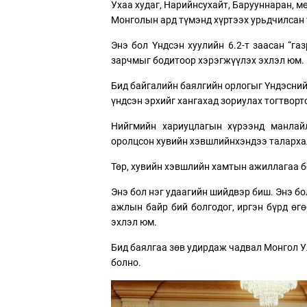
Ухаа худаг, Нарийнсухайт, Барууннаран, 
Монголын ард түмэнд хүртээх урьдчилсан 
Энэ бол Үндсэн хуулийн 6.2-т заасан “г
зарчмыг бодитоор хэрэгжүүлэх эхлэл юм.
Бид байгалийн баялгийн орлогыг Үндэсний
үндсэн эрхийг хангахад зориулах тогтворт
Нийгмийн хариуцлагын хүрээнд манлай
оролцсон хувийн хэвшлийнхэндээ таларха
Төр, хувийн хэвшлийн хамтын ажиллагаа бо
Энэ бол нэг удаагийн шийдвэр биш. Энэ б
ажлын байр бий болгодог, иргэн бүрд өг
эхлэл юм.
Бид баялгаа зөв удирдаж чадвал Монгол У
болно.