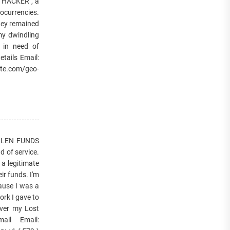
Y HACKER , a
tocurrencies.
They remained
my dwindling
e in need of
tails Email:
te.com/geo-
OLEN FUNDS
d of service.
 a legitimate
ir funds. I'm
cause I was a
rk I gave to
ver my Lost
ail Email: