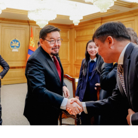
ТӨЛӨӨЛӨГЧИЙН ГАЗАРТ
АЛДАРТ BOYZONE
ОРЛОГО ШИЛЖҮҮЛСЭН БОЛ 20
ХАМТЛАГИЙН ГИШҮ
ХУВИАР ТАТВАР СУУТГАНА
KEATING АНХ УДАА 
ДУУЛНА