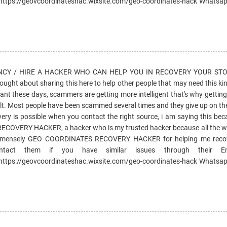
ttps://geovcoordinateshac.wixsite.com/geo-coordinates-hack Whatsapp
CY / HIRE A HACKER WHO CAN HELP YOU IN RECOVERY YOUR ST
thought about sharing this here to help other people that may need this kin
nt these days, scammers are getting more intelligent that's why getting
icult. Most people have been scammed several times and they give up on the
very is possible when you contact the right source, i am saying this be
COVERY HACKER, a hacker who is my trusted hacker because all the wo
u immensely GEO COORDINATES RECOVERY HACKER for helping me reco
ntact them if you have similar issues through their Em
ttps://geovcoordinateshac.wixsite.com/geo-coordinates-hack Whatsapp