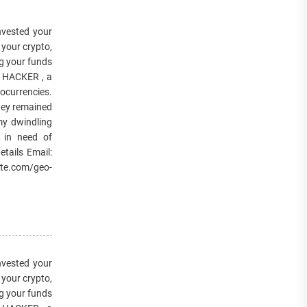
ested your
your crypto,
ng your funds
Y HACKER , a
tocurrencies.
They remained
my dwindling
e in need of
tails Email:
te.com/geo-
ested your
your crypto,
ng your funds