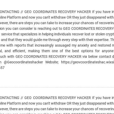
TACTING // GEO COORDINATES RECOVERY HACKER If you have inv
line Platform and now you can't withdraw OR they just disappeared with 
wever, there are steps you can take to increase your chances of recoveri
ption you can consider is reaching out to GEO COORDINATES RECOVER
service that specializes in helping individuals recover lost or stolen cryp
 and that they would guide me through every step with their expertise. 
g me with reports that increasingly assuaged my anxiety and restored 
ial, and efficient, making them one of the best options for anyon
n touch with GEO COORDINATES RECOVERY HACKER via below contact de
 @Geocoordinateshacker Website; https://geovcoordinateshac.wixsi
657
TACTING // GEO COORDINATES RECOVERY HACKER If you have inv
line Platform and now you can't withdraw OR they just disappeared with 
wever, there are steps you can take to increase your chances of recoveri