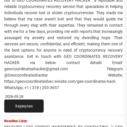
out to GEO COORDINATES RECOVERY HACKER , a reputable and
reliable cryptocurrency recovery service that specializes in helping
individuals recover lost or stolen cryptocurrencies. They made me
believe that my case wasn't lost and that they would guide me
through every step with their expertise. They remained in contact
with me for a few days, providing me with reports that increasingly
assuaged my anxiety and restored my dwindling hope. Their
services are secure, confidential, and efficient, making them one of
the best options for anyone in need of cryptocurrency recovery
assistance. Get in touch with GEO COORDINATES RECOVERY
HACKER via below contact details Email:
geovcoordinateshacker@gmail.com Telegram
@Geocoordinateshacker Website;
https://geovcoordinateshac.wixsite.com/geo-coordinates-hack
WhatsApp; +1 ( 318 ) 203-3657
2026-05-28
Хариулах
Roseline Lizzy:
RECOVER LOST CRYPTO INVESTMENT BY CONTACTING // GEO