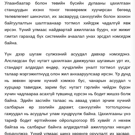
Улаанбаатар болон төвийн бүсийн дулааны цахилгаан
станцуудын ихэнх тоног төхөөрөмж хуучирсан бөгөөд
төлөвлөгөөт шинэчлэл, их засварууд санхүүгийн болон зохион
байгуулалтын шалтгаанаар тогтмол хийгдэж чадалгүй явж
ирсэн. Үүний улмаас найдвартай ажиллагаа буурч, нэг жижиг
гэмтэл гарахад бүх системийн ачаалал унах эрсдэл нэмэгдэж
байна.
Үүн дээр шугам сүлжээний асуудал давхар нэмэгдэнэ.
Алслагдсан бүс нутагт цахилгаан дамжуулах шугамын урт их,
стандарт алдагдал өндөр, хүчдэлийн уналт тогтмол үүсдэг
талаар мэргэжилтнүүд олон жил анхааруулсаар ирсэн. Үр дүнд
нь зөвхөн эрчим хүчний хэмжээ бус, чанарын асуудал ч
хурцаар тавигдаж, зарим бүс нутагт гэрлийн чийдэн бүрэн
хүчин чадлаараа асахгүй түвшинд хүрсэн нь бодит жишээ болж
байна.
Эдийн засгийн талаас нь аваад үзвэл эрчим хүчний
салбарын өр зээлийн дарамт, санхүүгийн тогтолцооны
гажуудал нь асуудлыг улам хүндрүүлж байна. Цахилгааны үнэ
тариф бодит өртгийнхөө ойролцоогоор 85 хувийг л нөхөж
байгаа нь салбарыг байнга алдагдалтай ажиллуулах нөхцөл
бүрдүүлжээ. Үүний улмаас шинэ хөрөнгө оруулалт, их засвар,