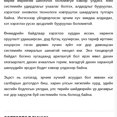
өөрөө өөрийгөө шинэчлэх боломжгүй хэвээр үлдэнэ. Мөн
системийн удирдлагыг ухаалаг болгох, алдагдлыг бууруулах,
хэрэглээг оновчлох технологи нэвтрүүлэх шаардлага тулгарч
байна. Ингэснээр үйлдвэрлэсэн эрчим хүч замдаа алдагдах,
хэт хэрэглээ үүсэх эрсдэлийг бууруулах боломжтой.
Өнөөдрийн байдлаар хэрэглээ хурдан өссөн, хөрөнгө
оруулалт удааширсан, дэд бүтэц хуучирсан, үнэ тариф өртгөөс
хоцорсон гэсэн дөрвөн хүчин зүйл нэг дор давхацсан
системийн хямралын шинжтэй нөхцөл юм. Энэ тэнцвэргүй
байдал богино хугацаанд арилахгүй бол ирэх өвөл дахин
хязгаарлалт, дахин ачааллын горим, магадгүй дахин харанхуй
шөнүүдийн эрсдэл бодит хэвээр үлдэхээр байна.
Эцэст нь хэлэхэд, эрчим хүчний асуудал бол зөвхөн нэг
салбарын доголдол биш, харин улсын хөгжлийн хурд, эдийн
засгийн бодлогын уялдаа, улс төрийн шийдвэрийн үр дагаврыг
нэг дор харуулж буй системийн толь болоод байна.