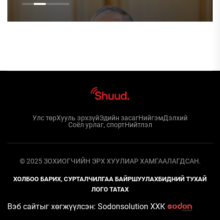
Улс төр
Хууль эрхзүй
Эдийн засаг
Нийгэм
Дэлхий
Соёл урлаг, спорт
Нийтлэл
© 2025 ЗОХИОГЧИЙН ЭРХ ХУУЛИАР ХАМГААЛАГДСАН.
ХОЛБОО БАРИХ, СУРТАЛЧИЛГАА БАЙРШУУЛАХ
БИДНИЙ ТУХАЙ
ЛОГО ТАТАХ
Вэб сайтыг хөгжүүлсэн: Sodonsolution ХХК