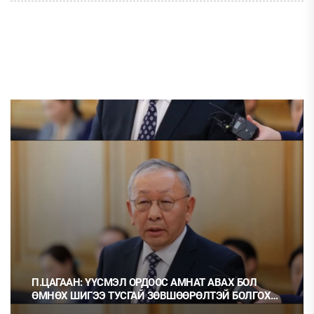
П.ЦАГААН: ҮҮСМЭЛ ОРДООС АМНАТ АВАХ БОЛ
ӨМНӨХ ШИГЭЭ ТУСГАЙ ЗӨВШӨӨРӨЛТЭЙ БОЛГОХ
ХЭРЭГТЭЙ