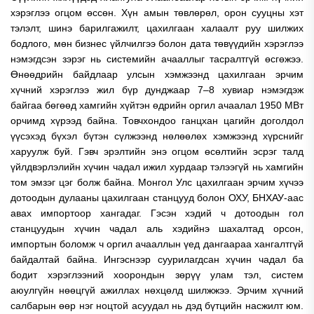
хэрэглээ огцом өссөн. Хүн амын төвлөрөл, орон сууцны хэт
тэлэлт, шинэ барилгажилт, цахилгаан халаалт руу шилжих
бодлого, мөн бизнес үйлчилгээ болон дата төвүүдийн хэрэглээ
нэмэгдсэн зэрэг нь системийн ачааллыг тасралтгүй өсгөжээ.
Өнөөдрийн байдлаар улсын хэмжээнд цахилгаан эрчим
хүчний хэрэглээ жил бүр дунджаар 7–8 хувиар нэмэгдэж
байгаа бөгөөд хамгийн хүйтэн өдрийн оргил ачаалал 1950 МВт
орчимд хүрээд байна. Товчхондоо ганцхан цагийн доголдол
үүсэхэд бүхэл бүтэн сүлжээнд нөлөөлөх хэмжээнд хүрснийг
харуулж буй.
Гэвч эрэлтийн энэ огцом өсөлтийн эсрэг талд
үйлдвэрлэлийн хүчин чадал ижил хурдаар тэлээгүй нь хамгийн
том эмзэг цэг болж байна. Монгол Улс цахилгаан эрчим хүчээ
дотоодын дулааны цахилгаан станцууд болон ОХУ, БНХАУ-аас
авах импортоор хангадаг. Гэсэн хэдий ч дотоодын гол
станцуудын хүчин чадал аль хэдийнэ шахалтад орсон,
импортын боломж ч оргил ачааллын үед дангаараа хангалтгүй
байдалтай байна. Ингэснээр суурилагдсан хүчин чадал ба
бодит хэрэглээний хоорондын зөрүү улам тэл, систем
аюулгүйн нөөцгүй ажиллах нөхцөлд шилжжээ.
Эрчим хүчний
салбарын өөр нэг ноцтой асуудал нь дэд бүтцийн насжилт юм.