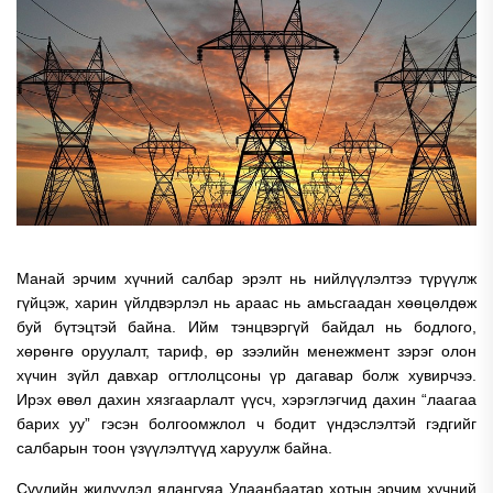
Манай эрчим хүчний салбар эрэлт нь нийлүүлэлтээ түрүүлж
гүйцэж, харин үйлдвэрлэл нь араас нь амьсгаадан хөөцөлдөж
буй бүтэцтэй байна. Ийм тэнцвэргүй байдал нь бодлого,
хөрөнгө оруулалт, тариф, өр зээлийн менежмент зэрэг олон
хүчин зүйл давхар огтлолцсоны үр дагавар болж хувирчээ.
Ирэх өвөл дахин хязгаарлалт үүсч, хэрэглэгчид дахин “лаагаа
барих уу” гэсэн болгоомжлол ч бодит үндэслэлтэй гэдгийг
салбарын тоон үзүүлэлтүүд харуулж байна.
Сүүлийн жилүүдэд ялангуяа Улаанбаатар хотын эрчим хүчний