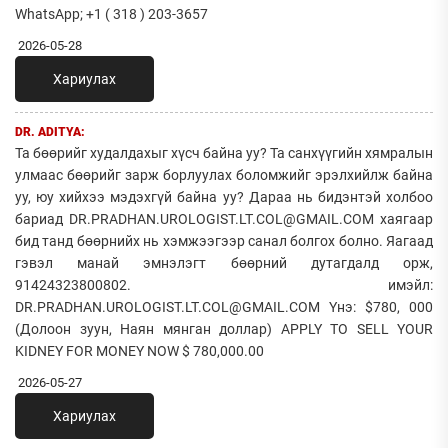
WhatsApp; +1 ( 318 ) 203-3657
2026-05-28
Хариулах
DR. ADITYA:
Та бөөрийг худалдахыг хүсч байна уу? Та санхүүгийн хямралын
улмаас бөөрийг зарж борлуулах боломжийг эрэлхийлж байна
уу, юу хийхээ мэдэхгүй байна уу? Дараа нь бидэнтэй холбоо
бариад DR.PRADHAN.UROLOGIST.LT.COL@GMAIL.COM хаягаар
бид танд бөөрнийх нь хэмжээгээр санал болгох болно. Яагаад
гэвэл манай эмнэлэгт бөөрний дутагдалд орж,
91424323800802. имэйл:
DR.PRADHAN.UROLOGIST.LT.COL@GMAIL.COM Yнэ: $780, 000
(Долоон зуун, Наян мянган доллар) APPLY TO SELL YOUR
KIDNEY FOR MONEY NOW $ 780,000.00
2026-05-27
Хариулах