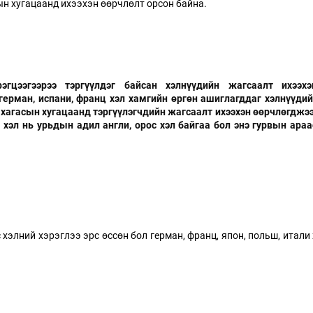
ын хугацаанд ихээхэн өөрчлөлт орсон байна.
гцээгээрээ тэргүүлдэг байсан хэлнүүдийн жагсаалт ихээхэ
 герман, испани, франц хэл хамгийн өргөн ашиглагддаг хэлнүүдий
 хагасын хугацаанд тэргүүлэгчдийн жагсаалт ихээхэн өөрчлөгджээ
хэл нь урьдын адил англи, орос хэл байгаа бол энэ гурвын араа
 хэлний хэрэглээ эрс өссөн бол герман, франц, япон, польш, итали