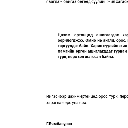
явагдаж байгаа бөгөөд сүүлийн жил хагас
Цахим ертөнцөд ашиглагдах хэрэ
өөрчлөгджээ. Өмнө нь англи, орос,
тэргүүлдэг байв. Харин сүүлийн жил
Хамгийн өргөн ашиглагддаг гурван 
турк, перс хэл жагссан байна.
Ингэснээр цахим ертөнцөд орос, турк, перс
хэрэглээ эрс унажээ.
Г.Бямбасүрэн