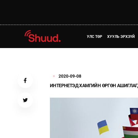
УЛС ТӨР
ХУУЛЬ ЭРХЗҮЙ
2020-09-08
ИНТЕРНЕТЭД ХАМГИЙН ӨРГӨН АШИГЛАГД