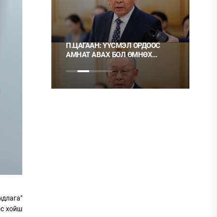
 ТҮЛШ
П.ЦАГААН: ҮҮСМЭЛ ОРДООС
Ц.М
АМНАТ АВАХ БОЛ ӨМНӨХ
ХЭР
ШИГЭЭ ТУСГАЙ
НЬ 
ЗӨВШӨӨРӨЛТЭЙ БОЛГОХ
ХЭРЭГТЭЙ
ндлага"
ос хойш