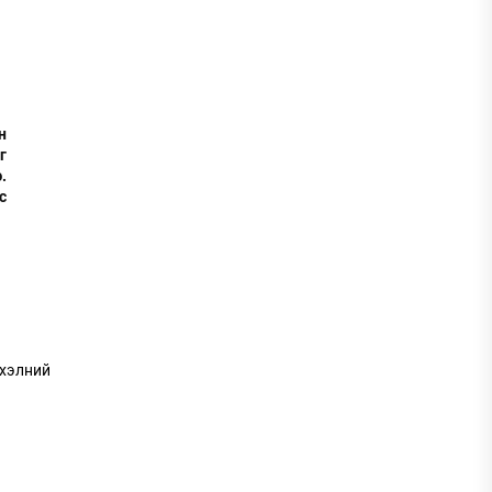
н
г
.
с
 хэлний