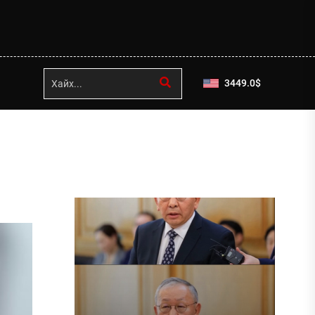
3449.0
$