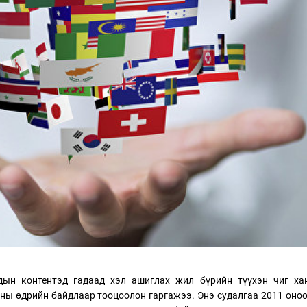
ТӨЛӨӨЛӨГЧИЙН ГАЗАРТ
НИЙСЛЭЛД ШАХМАЛ
ОРЛОГО ШИЛЖҮҮЛСЭН БОЛ 20
БОРЛУУЛАХ 435 ЦЭГ
ХУВИАР ТАТВАР СУУТГАНА
АЖИЛЛАНА
удын контентэд гадаад хэл ашиглах жил бүрийн түүхэн чиг ха
оны өдрийн байдлаар тооцоолон гаргажээ. Энэ судалгаа 2011 оно