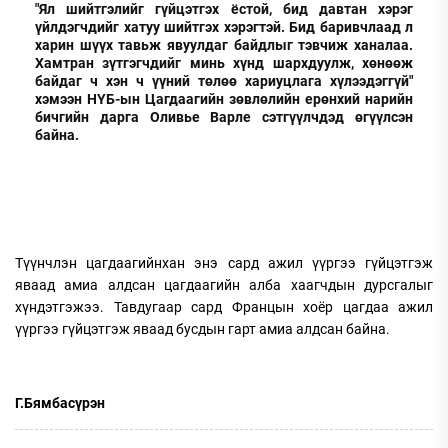
"Ял шийтгэлийг гүйцэтгэх ёстой, бид давтан хэрэг
үйлдэгчдийг хатуу шийтгэх хэрэгтэй. Бид баривчлаад л
харин шүүх тавьж явуулдаг байдлыг тэвчиж ханалаа.
Хамтран зүтгэгчдийг минь хүнд шархдуулж, хөнөөж
байдаг ч хэн ч үүний төлөө хариуцлага хүлээдэггүй"
хэмээн НҮБ-ын Цагдаагийн зөвлөлийн ерөнхий нарийн
бичгийн дарга Оливье Варле сэтгүүлчдэд өгүүлсэн
байна.
Түүнчлэн цагдаагийнхан энэ сард ажил үүргээ гүйцэтгэж
яваад амиа алдсан цагдаагийн алба хаагчдын дурсгалыг
хүндэтгэжээ. Тавдугаар сард Францын хоёр цагдаа ажил
үүргээ гүйцэтгэж яваад бусдын гарт амиа алдсан байна.
Г.Бямбасүрэн