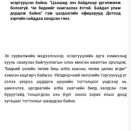
эсэргүүцсэн байна. "Цаашид энэ байдлаар үргэлжилж
болохгүй. Чи биднийг хамгаалах ёстой. Байдал улам
дордож байна" гэж цагдаагийн офицерууд Дотоод
хэргийн сайддаа хандсан гэнэ.
Эх сурвалжийн мэдээлснээр, эсэргүүцлийн арга хэмжээнд
хууль сахиулах байгууллагын олон мянган ажилтан оролцож,
"Бидний үхлийн төлөө биш алба хаасны төлөө цалин өгдөг"
хэмээн хашгирч байжээ. Үйлдвэрчний эвлэлийн тэргүүнүүд үг
хэлэх үеэрээ шударга шүүхийн тогтолцоог үндсээр нь
шинэчлэх, цагдаагийн алба хаагчийн биед халдсан гэм
буруутайд тооцогдсон хэн бүрт оноох хорих ялын доод
хугацааг тогтоохыг шаардсан байна.