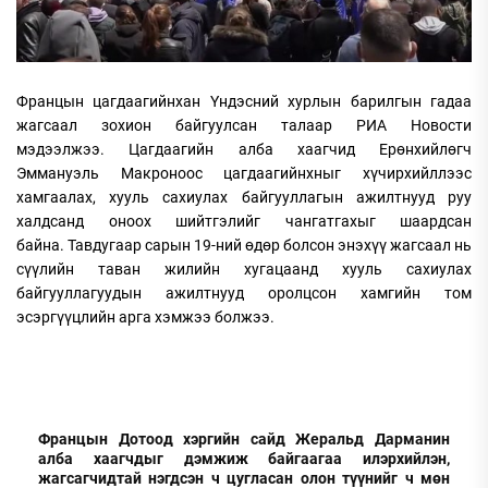
Францын цагдаагийнхан Үндэсний хурлын барилгын гадаа
жагсаал зохион байгуулсан талаар РИА Новости
мэдээлжээ. Цагдаагийн алба хаагчид Ерөнхийлөгч
Эммануэль Макроноос цагдаагийнхныг хүчирхийллээс
хамгаалах, хууль сахиулах байгууллагын ажилтнууд руу
халдсанд оноох шийтгэлийг чангатгахыг шаардсан
байна. Тавдугаар сарын 19-ний өдөр болсон энэхүү жагсаал нь
сүүлийн таван жилийн хугацаанд хууль сахиулах
байгууллагуудын ажилтнууд оролцсон хамгийн том
эсэргүүцлийн арга хэмжээ болжээ.
Францын Дотоод хэргийн сайд Жеральд Дарманин
алба хаагчдыг дэмжиж байгаагаа илэрхийлэн,
жагсагчидтай нэгдсэн ч цугласан олон түүнийг ч мөн