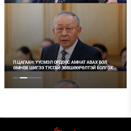
П.ЦАГААН: ҮҮСМЭЛ ОРДООС АМНАТ АВАХ БОЛ
ӨМНӨХ ШИГЭЭ ТУСГАЙ ЗӨВШӨӨРӨЛТЭЙ БОЛГОХ
ХЭРЭГТЭЙ