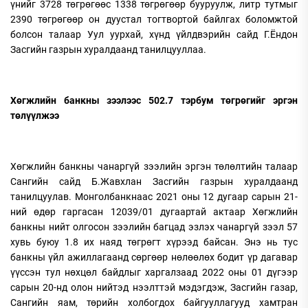
үнийг 3728 төгрөгөөс 1338 төгрөгөөр бууруулж, литр тутмыг
2390 төгрөгөөр он дуустал тогтвортой байлгах боломжтой
болсон талаар Уул уурхай, хүнд үйлдвэрийн сайд Г.Ёндон
Засгийн газрын хуралдаанд танилцууллаа.
Хөгжлийн банкны зээлээс 502.7 тэрбум төгрөгийг эргэн
төлүүлжээ
Хөгжлийн банкны чанаргүй зээлийн эргэн төлөлтийн талаар
Сангийн сайд Б.Жавхлан Засгийн газрын хуралдаанд
танилцуулав. Монголбанкнаас 2021 оны 12 дугаар сарын 21-
ний өдөр гаргасан 12039/01 дугаартай актаар Хөгжлийн
банкны нийт олгосон зээлийн багцад эзлэх чанаргүй зээл 57
хувь буюу 1.8 их наяд төгрөгт хүрээд байсан. Энэ нь тус
банкны үйл ажиллагаанд сөргөөр нөлөөлөх бодит үр дагавар
үүссэн тул нөхцөл байдлыг харгалзаад 2022 оны 01 дүгээр
сарын 20-нд олон нийтэд нээлттэй мэдэгдэж, Засгийн газар,
Сангийн яам, төрийн холбогдох байгууллагууд хамтран