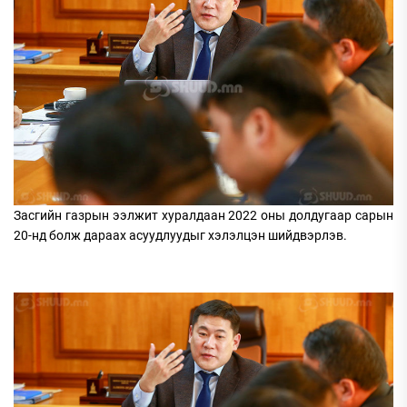
Засгийн газрын ээлжит хуралдаан 2022 оны долдугаар сарын
20-нд болж дараах асуудлуудыг хэлэлцэн шийдвэрлэв.