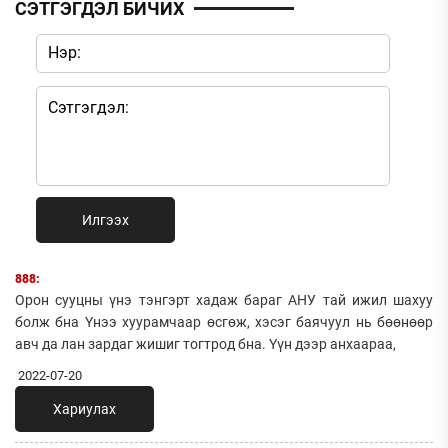
СЭТГЭГДЭЛ БИЧИХ
Илгээх
888:
Орон сууцны үнэ тэнгэрт хадаж бараг АНУ тай ижил шахуу
болж бна Үнээ хуурамчаар өсгөж, хэсэг баячуул нь бөөнөөр
авч да лан зардаг жишиг тогтрод бна. Үүн дээр анхаараа,
2022-07-20
Хариулах