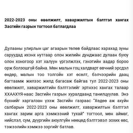
2022-2023 оны өвөлжилт, хаваржилтын бэлтгэл хангах
Засгийн газрын тогтоол батлагдлаа
Дулааны улирлын цаг агаарын төлөв байдлаас харахад зуны
саруудад ихэнх нутгаар олон жилийн дунджаас дулаан буюу
олон хоногоор хэт халуун үргэлжлэх, гэнэтийн аадар бороо
орж болзошгүй байна. Мөн малын гоц халдварт өвчний эрсдэл
өндөр, малын тоо толгойн хэт өсөлт, бэлчээрийн даац
багтаамж жилээс жилд багасаж байгаа тул 2022-2023 оны
өвөлжилт, хаваржилтийн бэлтгэлийг эртнээс хангах талаар
ХХААХҮЯ-наас Засгийн газрын хуралдаанд танилцуулав. Энэ
бүхнийг харгалзан үзэж Засгийн газраас “Хөдөө аж ахуйн
салбарын 2022-2023 оны өвөлжилт, хаваржилтын бэлтгэл
хангах зарим арга хэмжээний тухай” тогтоол, мөн аймаг,
нийслэл, сум, дүүргийн аюулгүйн нөөцөд бэлтгэвэл зохих өвс,
тэжээлийн хэмжээ зэргийг батлав.