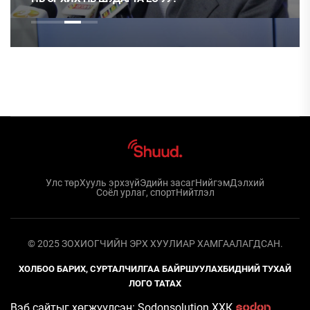
Улс төр
Хууль эрхзүй
Эдийн засаг
Нийгэм
Дэлхий
Соёл урлаг, спорт
Нийтлэл
© 2025 ЗОХИОГЧИЙН ЭРХ ХУУЛИАР ХАМГААЛАГДСАН.
ХОЛБОО БАРИХ, СУРТАЛЧИЛГАА БАЙРШУУЛАХ
БИДНИЙ ТУХАЙ
ЛОГО ТАТАХ
Вэб сайтыг хөгжүүлсэн: Sodonsolution ХХК