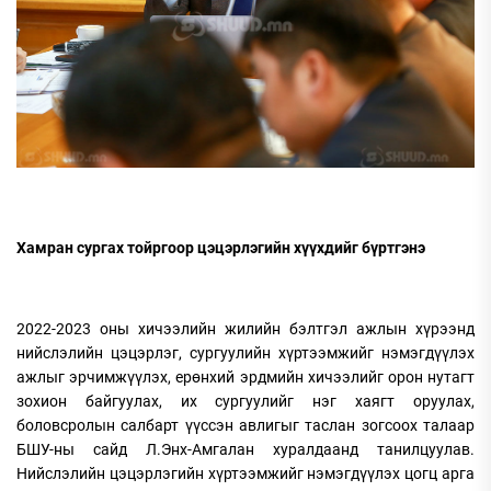
Хамран сургах тойргоор цэцэрлэгийн хүүхдийг бүртгэнэ
2022-2023 оны хичээлийн жилийн бэлтгэл ажлын хүрээнд
нийслэлийн цэцэрлэг, сургуулийн хүртээмжийг нэмэгдүүлэх
ажлыг эрчимжүүлэх, ерөнхий эрдмийн хичээлийг орон нутагт
зохион байгуулах, их сургуулийг нэг хаягт оруулах,
боловсролын салбарт үүссэн авлигыг таслан зогсоох талаар
БШУ-ны сайд Л.Энх-Амгалан хуралдаанд танилцуулав.
Нийслэлийн цэцэрлэгийн хүртээмжийг нэмэгдүүлэх цогц арга