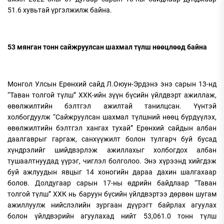
51.6 хувьтай үргэлжилж байна.
53 мянган тонн сайжруулсан шахмал түлш нөөцлөөд байна
Монгол Улсын Ерөнхий сайд Л.Оюун-Эрдэнэ энэ сарын 13-нд
“Таван толгой түлш” ХХК-ийн зүүн бүсийн үйлдвэрт ажиллаж,
өвөлжилтийн бэлтгэл ажилтай танилцсан. Үүнтэй
холбогдуулж “Сайжруулсан шахмал түлшний нөөц бүрдүүлэх,
өвөлжилтийн бэлтгэл хангах тухай” Ерөнхий сайдын албан
даалгаврыг гаргаж, санхүүжилт болон тулгарч буй бусад
хүндрэлийг шийдвэрлэж ажиллахыг холбогдох албан
тушаалтнуудад үүрэг, чиглэл болголоо. Энэ хүрээнд хийгдэж
буй ажлуудын явцыг 14 хоногийн дараа дахин шалгахаар
болов. Долдугаар сарын 17-ны өдрийн байдлаар “Таван
толгой түлш” ХХК нь баруун бүсийн үйлдвэртээ дөрвөн шугам
ажиллуулж нийслэлийн зургаан дүүрэгт байрлах агуулах
болон үйлдвэрийн агуулахад нийт 53,061.0 тонн түлш