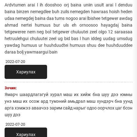
Ardvtumen arai l ih dooshoo orj baina uniin usult arai l denduu
baina binzen nemegdlee buh zuils nemegden hawraas hoish heden
udaa nemegdej baina daa tums nogoo arai lbishee tetgewer awdag
ahmad nertei humuus bur uls eh ornoosoo hayagdaj baina
tetgeweree nem neg bol tetgewer chuluutei zeel olgo 12 saraasaa
hetruulehgui chuluutei zeel ug bid bas l hun iddeg uudag umsdug
yawdag humuus ur huuhduudtei humuus shuu dee huuhduuddee
daraa bolj yawmaargui bain
2022-07-20
Хариулах
Зочин:
Ямарч шаардлагагуй хурал маш их хийж бна шуу дээ юмны
унэ маш их осож ард тумэний амьдрал маш хундэрч бна уунд
арга хэмжээ аваачээ зарим сайд нарыг одоо оорчлох цаг бсон
шуу дээ
2022-07-20
Хариулах