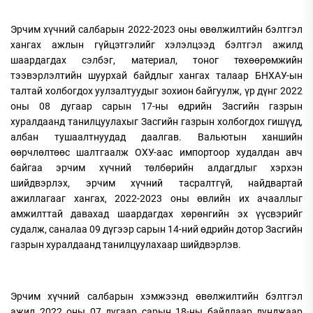
Эрчим хүчний салбарын 2022-2023 оны өвөлжилтийн бэлтгэл
хангах ажлын гүйцэтгэлийг хэлэлцээд бэлтгэл ажилд
шаардагдах сэлбэг, материал, тоног төхөөрөмжийн
тээвэрлэлтийн шуурхай байдлыг хангах талаар БНХАУ-ын
талтай холбогдох уулзалтуудыг зохион байгуулж, үр дүнг 2022
оны 08 дугаар сарын 17-ны өдрийн Засгийн газрын
хуралдаанд танилцуулахыг Засгийн газрын холбогдох гишүүд,
албан тушаалтнуудад даалгав. Вальютын ханшийн
өөрчлөлтөөс шалтгаалж ОХУ-аас импортоор худалдан авч
байгаа эрчим хүчний төлбөрийн алдагдлыг хэрхэн
шийдвэрлэх, эрчим хүчний тасралтгүй, найдвартай
ажиллагааг хангах, 2022-2023 оны өвлийн их ачааллыг
амжилттай давахад шаардагдах хөрөнгийн эх үүсвэрийг
судалж, саналаа 09 дүгээр сарын 14-ний өдрийн дотор Засгийн
газрын хуралдаанд танилцуулахаар шийдвэрлэв.
Эрчим хүчний салбарын хэмжээнд өвөлжилтийн бэлтгэл
ажил 2022 оны 07 дугаар сарын 18-ны байдлаар дунджаар