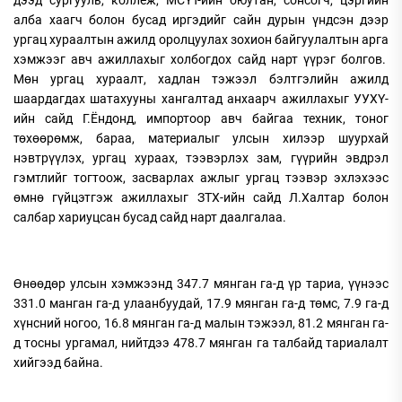
дээд сургууль, коллеж, МСҮТ-ийн оюутан, сонсогч, цэргийн
алба хаагч болон бусад иргэдийг сайн дурын үндсэн дээр
ургац хураалтын ажилд оролцуулах зохион байгуулалтын арга
хэмжээг авч ажиллахыг холбогдох сайд нарт үүрэг болгов.
Мөн ургац хураалт, хадлан тэжээл бэлтгэлийн ажилд
шаардагдах шатахууны хангалтад анхаарч ажиллахыг УУХҮ-
ийн сайд Г.Ёндонд, импортоор авч байгаа техник, тоног
төхөөрөмж, бараа, материалыг улсын хилээр шуурхай
нэвтрүүлэх, ургац хураах, тээвэрлэх зам, гүүрийн эвдрэл
гэмтлийг тогтоож, засварлах ажлыг ургац тээвэр эхлэхээс
өмнө гүйцэтгэж ажиллахыг ЗТХ-ийн сайд Л.Халтар болон
салбар хариуцсан бусад сайд нарт даалгалаа.
Өнөөдөр улсын хэмжээнд 347.7 мянган га-д үр тариа, үүнээс
331.0 манган га-д улаанбуудай, 17.9 мянган га-д төмс, 7.9 га-д
хүнсний ногоо, 16.8 мянган га-д малын тэжээл, 81.2 мянган га-
д тосны ургамал, нийтдээ 478.7 мянган га талбайд тариалалт
хийгээд байна.