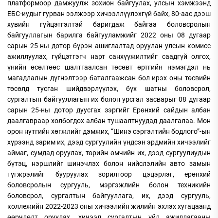
платформоор дамжуулж зохион байгуулах, улсын хэмжээнд
ЕБС-иудыг гурван ээлжээр хичээллүүлэхгүй байх, 80-аас дээш
хувийн гүйцэтгэлтэй баригдаж байгаа боловсролын
байгууллагын барилга байгууламжийг 2022 оны 08 дугаар
сарын 25-ны дотор бүрэн ашиглалтад оруулан улсын комисс
ажиллуулах, гүйцэтгэгч нарт санхүүжилтийг саадгүй олгох,
үнийн өсөлтөөс шалтгаалсан төсөвт өртгийн нэмэгдэл нь
магадлалын дүгнэлтээр баталгаажсан бол ирэх оны төсвийн
төсөлд тусган шийдвэрлүүлэх, бүх шатны боловсрол,
сургалтын байгууллагын их болон урсгал засварыг 08 дугаар
сарын 25-ны дотор дуусгах зэргийг Ерөнхий сайдын албан
даалгавраар холбогдох албан тушаалтнуудад даалгалаа. Мөн
орон нутгийн хөгжлийг дэмжих, “Шинэ сэргэлтийн бодлого”-ын
хүрээнд зарим их, дээд сургуулийн үндсэн эрдмийн хичээлийг
аймаг, сумдад оруулах, төрийн өмчийн их, дээд сургуулиудын
бүтэц, нэршлийг шинэчлэх болон нийслэлийн авто замын
түгжрэлийг бууруулах зорилгоор цэцэрлэг, ерөнхий
боловсролын сургууль, мэргэжлийн болон техникийн
боловсрол, сургалтын байгууллага, их, дээд сургууль,
коллежийн 2022-2023 оны хичээлийн жилийн эхлэх хугацаанд
өөрчлөлт оруулах, хичээл сургалтын үйл ажиллагааны