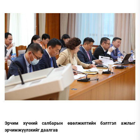
Эрчим хүчний салбарын өвөлжилтийн бэлтгэл ажлыг
эрчимжүүлэхийг даалгав