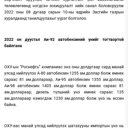
төлөвлөгөөнд нэгдсэн зохицуулалт хийх санал боловсруулж
2022 оны 08 дугаар сарын 10-ны өдрийн Засгийн газрын
хуралдаанд танилцуулахыг үүрэг болголоо.
2022 он дуустал Аи-92 автобензиний үнийг тогтвортой
байлгана
ОХУ-ын “Роснефть” компаниас энэ оны долдугаар сард манай
улсад нийлүүлэх А-80 автобензин 1255 ам.доллар болж өмнөх
сараас 81 ам.доллараар, Аи-95 автобензин 1355 ам.доллар,
Аи-98 автобензин 1405 ам.доллар болж өмнөх сараас 81
ам.доллараар, дизель түлшний үнэ өмнөх сараас 135
ам.доллараар нэмэгдэж 1230 ам.доллар болж үнэ нь өссөн
байна.
ОХУ-аас манай улсад нийлүүлэх шатахууны импортын үнэ нь