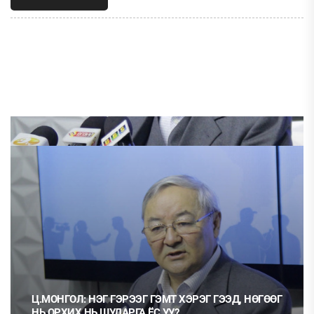
Ц.МОНГОЛ: НЭГ ГЭРЭЭГ ГЭМТ ХЭРЭГ ГЭЭД, НӨГӨӨГ
НЬ ОРХИХ НЬ ШУДАРГА ЁС УУ?