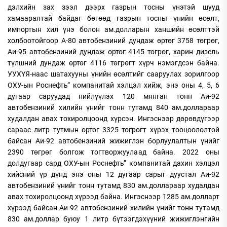
дэлхийн зах зээл дээрх газрын тосны үнэтэй шууд
хамааралтай байдаг бөгөөд газрын тосны үнийн өсөлт,
импортын хил үнэ болон ам.долларын ханшийн өсөлттэй
холбоотойгоор А-80 автобензиний дундаж өртөг 3758 төгрөг,
Аи-95 автобензиний дундаж өртөг 4145 төгрөг, харин дизель
түлшний дундаж өртөг 4116 төгрөгт хүрч нэмэгдсэн байна.
УУХҮЯ-наас шатахууны үнийн өсөлтийг сааруулах зорилгоор
ОХУ-ын Роснефть” компанитай хэлцэл хийж, энэ оны 4, 5, 6
дугаар саруудад нийлүүлэх 120 мянган тонн Аи-92
автобензиний хилийн үнийг тонн тутамд 840 ам.доллараар
худалдан авах тохиролцоонд хүрсэн. Ингэснээр дөрөвдүгээр
сараас литр тутмын өртөг 3325 төгрөгт хүрэх тооцоололтой
байсан Аи-92 автобензиний жижиглэн борлуулалтын үнийг
2390 төгрөг болгож тогтворжуулаад байна. 2022 оны
долдугаар сард ОХУ-ын Роснефть” компанитай дахин хэлцэл
хийсний үр дүнд энэ оны 12 дугаар сарыг дуустал Аи-92
автобензиний үнийг тонн тутамд 830 ам.доллараар худалдан
авах тохиролцоонд хүрээд байна. Ингэснээр 1285 ам.долларт
хүрээд байсан Аи-92 автобензиний хилийн үнийг тонн тутамд
830 ам.доллар буюу 1 литр бүтээгдэхүүний жижиглэнгийн