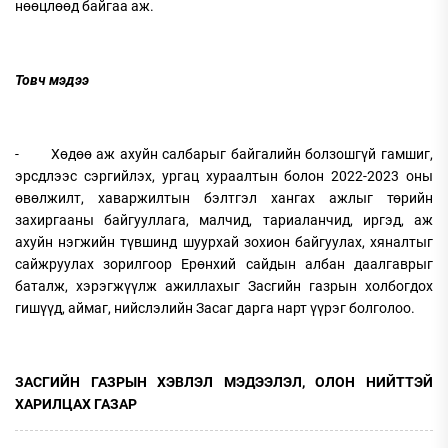
нөөцлөөд байгаа аж.
Товч мэдээ
- Хөдөө аж ахуйн салбарыг байгалийн болзошгүй гамшиг,
эрсдлээс сэргийлэх, ургац хураалтын болон 2022-2023 оны
өвөлжилт, хаваржилтын бэлтгэл хангах ажлыг төрийн
захиргааны байгууллага, малчид, тариаланчид, иргэд, аж
ахуйн нэгжийн түвшинд шуурхай зохион байгуулах, хяналтыг
сайжруулах зорилгоор Ерөнхий сайдын албан даалгаврыг
баталж, хэрэгжүүлж ажиллахыг Засгийн газрын холбогдох
гишүүд, аймаг, нийслэлийн Засаг дарга нарт үүрэг болголоо.
ЗАСГИЙН ГАЗРЫН ХЭВЛЭЛ МЭДЭЭЛЭЛ, ОЛОН НИЙТТЭЙ
ХАРИЛЦАХ ГАЗАР