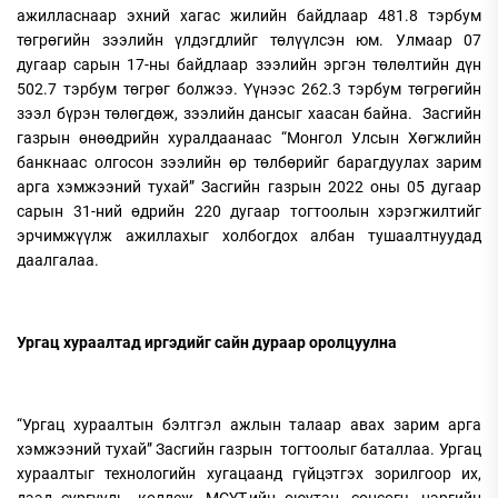
ажилласнаар эхний хагас жилийн байдлаар 481.8 тэрбум
төгрөгийн зээлийн үлдэгдлийг төлүүлсэн юм. Улмаар 07
дугаар сарын 17-ны байдлаар зээлийн эргэн төлөлтийн дүн
502.7 тэрбум төгрөг болжээ. Үүнээс 262.3 тэрбум төгрөгийн
зээл бүрэн төлөгдөж, зээлийн дансыг хаасан байна. Засгийн
газрын өнөөдрийн хуралдаанаас “Монгол Улсын Хөгжлийн
банкнаас олгосон зээлийн өр төлбөрийг барагдуулах зарим
арга хэмжээний тухай” Засгийн газрын 2022 оны 05 дугаар
сарын 31-ний өдрийн 220 дугаар тогтоолын хэрэгжилтийг
эрчимжүүлж ажиллахыг холбогдох албан тушаалтнуудад
даалгалаа.
Ургац хураалтад иргэдийг сайн дураар оролцуулна
“Ургац хураалтын бэлтгэл ажлын талаар авах зарим арга
хэмжээний тухай” Засгийн газрын тогтоолыг баталлаа. Ургац
хураалтыг технологийн хугацаанд гүйцэтгэх зорилгоор их,