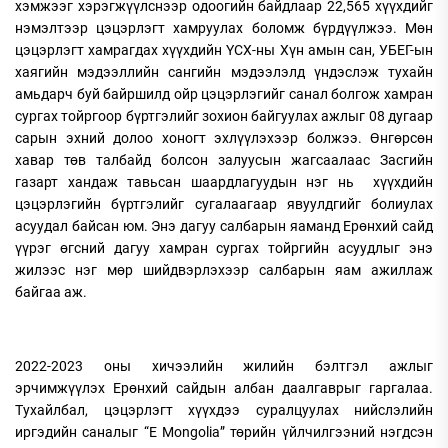
хэмжээг хэрэгжүүлснээр одоогийн байдлаар 22,565 хүүхдийг
нэмэлтээр цэцэрлэгт хамруулах боломж бүрдүүлжээ. Мөн
цэцэрлэгт хамрагдах хүүхдийн ҮСХ-ны Хүн амын сан, УБЕГ-ын
хаягийн мэдээллийн сангийн мэдээлэлд үндэслэж тухайн
амьдарч буй байршилд ойр цэцэрлэгийг санал болгож хамран
сургах тойргоор бүртгэлийг зохион байгуулах ажлыг 08 дугаар
сарын эхний долоо хоногт эхлүүлэхээр болжээ. Өнгөрсөн
хавар төв талбайд болсон залуусын жагсаалаас Засгийн
газарт хандаж тавьсан шаардлагуудын нэг нь хүүхдийн
цэцэрлэгийн бүртгэлийг сугалаагаар явуулдгийг болиулах
асуудал байсан юм. Энэ дагуу салбарын яаманд Ерөнхий сайд
үүрэг өгсний дагуу хамран сургах тойргийн асуудлыг энэ
жилээс нэг мөр шийдвэрлэхээр салбарын яам ажиллаж
байгаа аж.
2022-2023 оны хичээлийн жилийн бэлтгэл ажлыг
эрчимжүүлэх Ерөнхий сайдын албан даалгаврыг гаргалаа.
Тухайлбал, цэцэрлэгт хүүхдээ суралцуулах нийслэлийн
иргэдийн саналыг “Е Mongolia” төрийн үйлчилгээний нэгдсэн