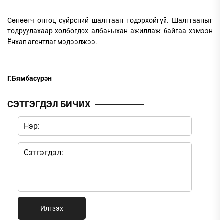
Сөнөөгч онгоц сүйрсний шалтгаан тодорхойгүй. Шалтгааныг
тодруулахаар холбогдох албаныхан ажиллаж байгаа хэмээн
Ёнхап агентлаг мэдээлжээ.
Г.Бямбасүрэн
СЭТГЭГДЭЛ БИЧИХ
Илгээх