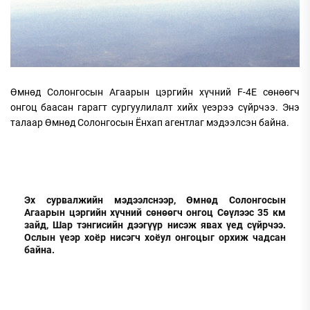
Өмнөд Солонгосын Агаарын цэргийн хүчний F-4Е сөнөөгч
онгоц баасан гарагт сургуулилалт хийх үеэрээ сүйрчээ. Энэ
талаар Өмнөд Солонгосын Ёнхап агентлаг мэдээлсэн байна.
Эх сурвалжийн мэдээлснээр, Өмнөд Солонгосын
Агаарын цэргийн хүчний сөнөөгч онгоц Сөүлээс 35 км
зайд, Шар тэнгисийн дээгүүр нисэж явах үед сүйрчээ.
Ослын үеэр хоёр нисэгч хоёул онгоцыг орхиж чадсан
байна.