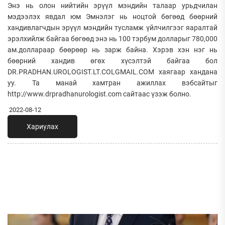
Энэ нь олон нийтийн эрүүл мэндийн талаар урьдчилан
мэдээлэх явдал юм Эмнэлэг нь ноцтой бөгөөд бөөрний
хандивлагчдын эрүүл мэндийн тусламж үйлчилгээг яаралтай
эрэлхийлж байгаа бөгөөд энэ нь 100 тэрбум долларыг 780,000
ам.доллараар бөөрөөр нь зарж байна. Хэрэв хэн нэг нь
бөөрний хандив өгөх хүсэлтэй байгаа бол
DR.PRADHAN.UROLOGIST.LT.COLGMAIL.COM хаягаар хандана
уу. Та манай хамтран ажиллах вэбсайтыг
http://www.drpradhanurologist.com сайтаас үзэж болно.
2022-08-12
Хариулах