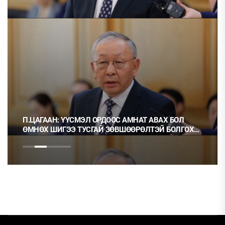
П.ЦАГААН: ҮҮСМЭЛ ОРДООС АМНАТ АВАХ БОЛ
ӨМНӨХ ШИГЭЭ ТУСГАЙ ЗӨВШӨӨРӨЛТЭЙ БОЛГОХ
ХЭРЭГТЭЙ