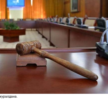
ТӨЛӨӨЛӨГЧИЙН ГАЗАРТ
НИЙСЛЭЛД ШАХМАЛ
ОРЛОГО ШИЛЖҮҮЛСЭН БОЛ 20
БОРЛУУЛАХ 435 ЦЭГ
ХУВИАР ТАТВАР СУУТГАНА
АЖИЛЛАНА
хуралдана.