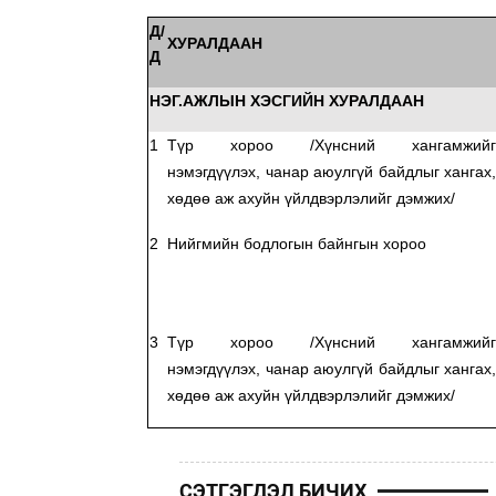
Д/
ХУРАЛДААН
Д
НЭГ.АЖЛЫН ХЭСГИЙН ХУРАЛДААН
1
Түр хороо
/Хүнсний хангамжий
нэмэгдүүлэх, чанар аюулгүй байдлыг хангах
хөдөө аж ахуйн үйлдвэрлэлийг дэмжих/
2
Нийгмийн бодлогын байнгын хороо
3
Түр хороо
/Хүнсний хангамжий
нэмэгдүүлэх, чанар аюулгүй байдлыг хангах
хөдөө аж ахуйн үйлдвэрлэлийг дэмжих/
СЭТГЭГДЭЛ БИЧИХ