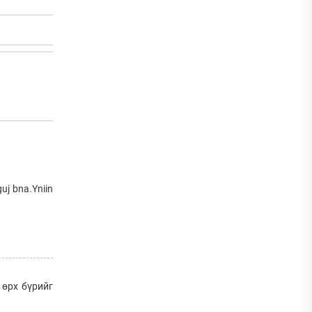
uj bna.Yniin
 өрх бүрийг