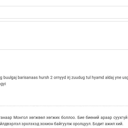
ig buulgaj barisanaas hursh 2 ornyyd irj zuudug tul hyamd aldaj yne usg
hgyi
ганаар Монгол хөгжвөл хөгжих боллоо. Бие биений араар суухгүй
үйлдвэрлэл эрхлэхэд зохион байгуулж оролцуул. Бодит ажил хий.