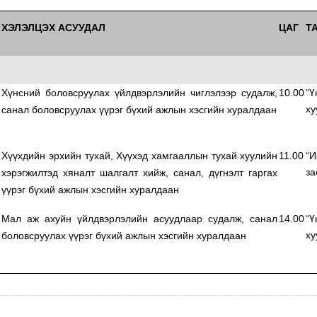
ХЭЛЭЛЦЭХ АСУУДАЛ
ЦАГ
Т
г
Хүнсний боловсруулах үйлдвэрлэлийн чиглэлээр судалж,
10.00
“Ү
ху
,
санал боловсруулах үүрэг бүхий ажлын хэсгийн хуралдаан
Хүүхдийн эрхийн тухай, Хүүхэд хамгааллын тухай хуулийн
11.00
“И
за
хэрэгжилтэд хяналт шалгалт хийж, санал, дүгнэлт гаргах
үүрэг бүхий ажлын хэсгийн хуралдаан
г
Мал аж ахуйн үйлдвэрлэлийн асуудлаар судалж, санал
14.00
“Ү
ху
,
боловсруулах үүрэг бүхий ажлын хэсгийн хуралдаан