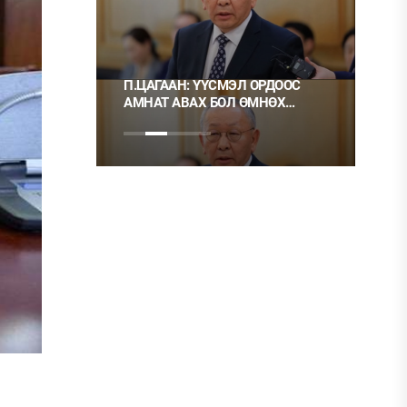
 ТҮЛШ
П.ЦАГААН: ҮҮСМЭЛ ОРДООС
Ц.М
АМНАТ АВАХ БОЛ ӨМНӨХ
ХЭР
ШИГЭЭ ТУСГАЙ
НЬ 
ЗӨВШӨӨРӨЛТЭЙ БОЛГОХ
ХЭРЭГТЭЙ