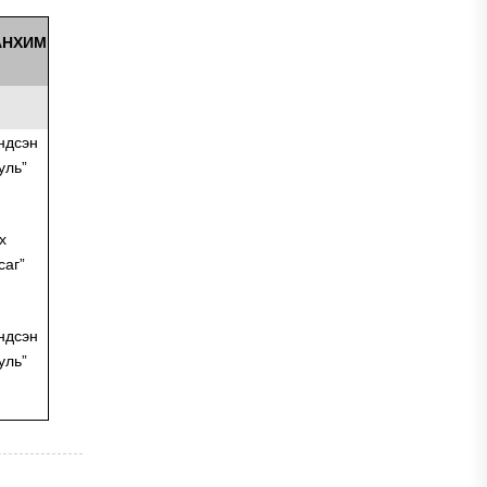
АНХИМ
ндсэн
уль”
х
саг”
ндсэн
уль”