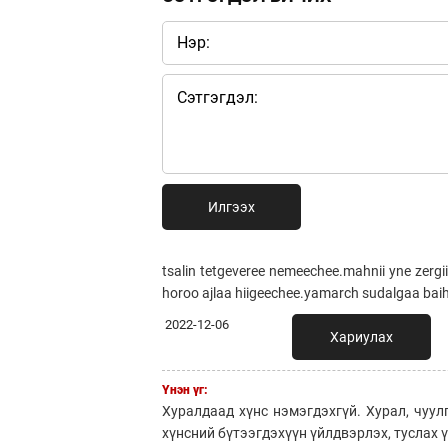
Илгээх
tsalin tetgeveree nemeechee.mahnii yne zergi
horoo ajlaa hiigeechee.yamarch sudalgaa bai
2022-12-06
Хариулах
Үнэн үг:
Хуралдаад хүнс нэмэгдэхгүй. Хурал, чуул
хүнсний бүтээгдэхүүн үйлдвэрлэх, туслах 