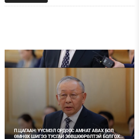
П.ЦАГААН: ҮҮСМЭЛ ОРДООС АМНАТ АВАХ БОЛ
ӨМНӨХ ШИГЭЭ ТУСГАЙ ЗӨВШӨӨРӨЛТЭЙ БОЛГОХ