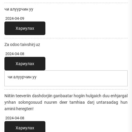
чи алуурчин уу
2024-04-09
Хариулах
Za odoo taivshirj uz
2024-04-08
Хариулах
чи алуурчин уу
Niitiin teeveriin dashdorjiin ganbaatar hogiin hulgaich duu enhjargal
ynhan solongosuud nuuren deer tamhiaa darj untaraadag hun
aminii heregten!
2024-04-08
Хариулах