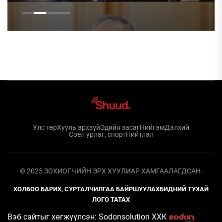
ХЭРЭГТЭЙ
Улс төр
Хууль эрхзүй
Эдийн засаг
Нийгэм
Дэлхий
Соёл урлаг, спорт
Нийтлэл
© 2025 ЗОХИОГЧИЙН ЭРХ ХУУЛИАР ХАМГААЛАГДСАН.
ХОЛБОО БАРИХ, СУРТАЛЧИЛГАА БАЙРШУУЛАХ
БИДНИЙ ТУХАЙ
ЛОГО ТАТАХ
Вэб сайтыг хөгжүүлсэн: Sodonsolution ХХК