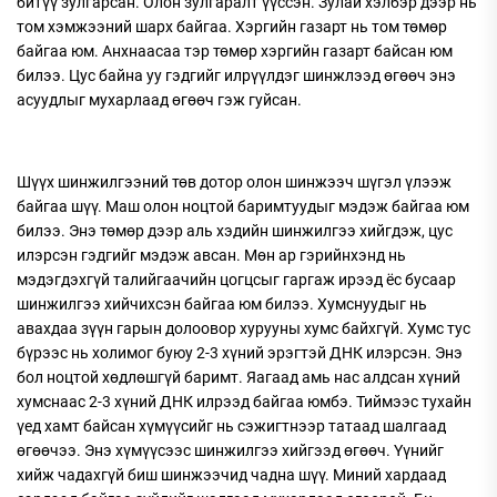
битүү зулгарсан. Олон зулгаралт үүссэн. Зулай хэлбэр дээр нь
том хэмжээний шарх байгаа. Хэргийн газарт нь том төмөр
байгаа юм. Анхнаасаа тэр төмөр хэргийн газарт байсан юм
билээ. Цус байна уу гэдгийг илрүүлдэг шинжлээд өгөөч энэ
асуудлыг мухарлаад өгөөч гэж гуйсан.
Шүүх шинжилгээний төв дотор олон шинжээч шүгэл үлээж
байгаа шүү. Маш олон ноцтой баримтуудыг мэдэж байгаа юм
билээ. Энэ төмөр дээр аль хэдийн шинжилгээ хийгдэж, цус
илэрсэн гэдгийг мэдэж авсан. Мөн ар гэрийнхэнд нь
мэдэгдэхгүй талийгаачийн цогцсыг гаргаж ирээд ёс бусаар
шинжилгээ хийчихсэн байгаа юм билээ. Хумснуудыг нь
авахдаа зүүн гарын долоовор хурууны хумс байхгүй. Хумс тус
бүрээс нь холимог буюу 2-3 хүний эрэгтэй ДНК илэрсэн. Энэ
бол ноцтой хөдлөшгүй баримт. Яагаад амь нас алдсан хүний
хумснаас 2-3 хүний ДНК илрээд байгаа юмбэ. Тиймээс тухайн
үед хамт байсан хүмүүсийг нь сэжигтнээр татаад шалгаад
өгөөчээ. Энэ хүмүүсээс шинжилгээ хийгээд өгөөч. Үүнийг
хийж чадахгүй биш шинжээчид чадна шүү. Миний хардаад