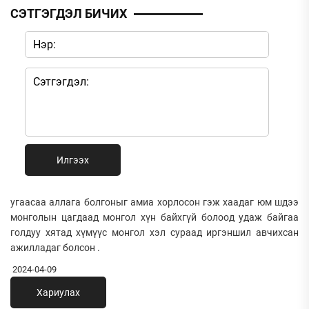
СЭТГЭГДЭЛ БИЧИХ
Илгээх
угаасаа аллага болгоныг амиа хорлосон гэж хаадаг юм шдээ
монголын цагдаад монгол хүн байхгүй болоод удаж байгаа
голдуу хятад хүмүүс монгол хэл сураад иргэншил авчихсан
ажилладаг болсон .
2024-04-09
Хариулах