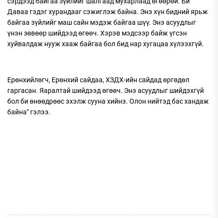
сэрдээд байгаа зүйлийг шалгаад мухарлаад өгөөрөй. Би
Даваа гэдэг хурандааг сэжиглэж байна. Энэ хүн бидний ярьж
байгаа зүйлийг маш сайн мэдэж байгаа шүү. Энэ асуудлыг
үнэн зөвөөр шийдээд өгөөч. Хэрэв мэдсээр байж үгсэн
хуйвалдаж нууж хааж байгаа бол бид нар хугацаа хүлээхгүй.
Ерөнхийлөгч, Ерөнхий сайдаа, ХЗДХ-ийн сайдад өргөдөл
гаргасан. Яаралтай шийдээд өгөөч. Энэ асуудлыг шийдэхгүй
бол би өнөөдрөөс эхэлж сууна хийнэ. Олон нийтэд бас хандаж
байна" гэлээ.