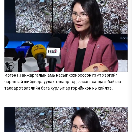
Иргэн Г.Ганжаргалын амь насыг хохироосон гэмт хэргийг
яаралтай шийдвэрлүүлэх талаар төр, засагт хандаж байгаа
талаар хэвлэлийн бага хурлыг ар гэрийнхэн нь хийлээ.