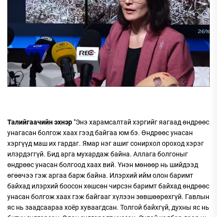
Талийгаачийн эхнэр
"Энэ харамсалтай хэргийг яагаад өндрөөс
унагасан болгож хаах гээд байгаа юм бэ. Өндрөөс унасан
хэргүүд маш их гардаг. Ямар нэг ашиг сонирхол ороход хэрэг
илэрдэггүй. Бид арга мухардаж байна. Аллага болгоныг
өндрөөс унасан болгоод хаах вий. Үнэн мөнөөр нь шийдээд
өгөөчээ гэж аргаа барж байна. Илэрхий ийм олон баримт
байхад илэрхий боосон хөшсөн чирсэн баримт байхад өндрөөс
унасан болгож хаах гэж байгааг хүлээн зөвшөөрөхгүй. Гавлын
яс нь заадсаараа хоёр хуваагдсан. Толгой байхгүй, духны яс нь