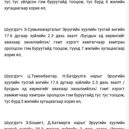
тус тус үйлдсэн гэм буруутайд тооцож, тус бүрд 6 жилийн
хугацаагаар хорих ял,
Шүүгдэгч Э.Сумьяажаргалыг Эрүүгийн хуулийн тусгай ангийн
17.6 дугаар зүйлийн 2.3 дахь заалт /Бусдын эд хөрөнгийг
авахаар заналхийлэх/ гэмт хэрэгт хамтагчаар хамтран
оролцсон гэм буруутайд тооцож, түүнд 7 жилийн хугацаагаар
хорих ял,
Шүүгдэгч Ц.Түмэнбаатар, Н.Батдуулга нарыг Эрүүгийн
хуулийн тусгай ангийн 17.6 дугаар зүйлийн 2.3 дахь заалт /
Бусдын эд хөрөнгийг авахаар заналхийлэх/ гэмт хэрэгт
хамжигчаар хамтран оролцсон гэм буруутайд тус тус тооцож,
тус бүрд 5 жилийн хугацаагаар хорих ял,
Шүүгдэгч Э.Бошигт, Д.Батмарта нарыг Эрүүгийн хуулийн