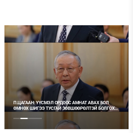
П.ЦАГААН: ҮҮСМЭЛ ОРДООС АМНАТ АВАХ БОЛ
ӨМНӨХ ШИГЭЭ ТУСГАЙ ЗӨВШӨӨРӨЛТЭЙ БОЛГОХ
ХЭРЭГТЭЙ