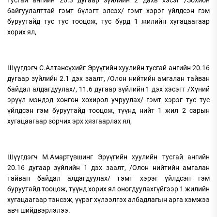
тусгай ангийн 20.3 дугаар зүйлийн 2 дахь хэсэг /Зохион
байгуулалттай гэмт бүлэгт элсэх/ гэмт хэрэг үйлдсэн гэм
буруутайд тус тус тооцож, тус бүрд 1 жилийн хугацаагаар
хорих ял,
Шүүгдэгч С.Алтансүхийг Эрүүгийн хуулийн тусгай ангийн 20.16
дугаар зүйлийн 2.1 дэх заалт, /Олон нийтийн амгалан тайван
байдал алдагдуулах/, 11.6 дугаар зүйлийн 1 дэх хэсэгт /Хүний
эрүүл мэндэд хөнгөн хохирол учруулах/ гэмт хэрэг тус тус
үйлдсэн гэм буруутайд тооцож, түүнд нийт 1 жил 2 сарын
хугацаагаар зорчих эрх хязгаарлах ял,
Шүүгдэгч М.Амартүвшинг Эрүүгийн хуулийн тусгай ангийн
20.16 дугаар зүйлийн 1 дэх заалт, /Олон нийтийн амгалан
тайван байдал алдагдуулах/ гэмт хэрэг үйлдсэн гэм
буруутайд тооцож, түүнд хорих ял оногдуулахгүйгээр 1 жилийн
хугацаагаар тэнсэж, үүрэг хүлээлгэх албадлагын арга хэмжээ
авч шийдвэрлэлээ.