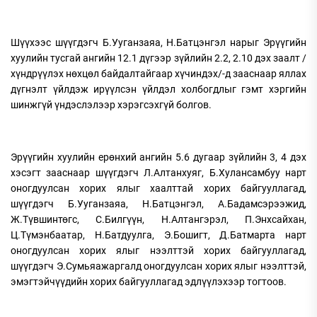
Шүүхээс шүүгдэгч Б.Ууганзаяа, Н.Батцэнгэл нарыг Эрүүгийн
хуулийн тусгай ангийн 12.1 дүгээр зүйлийн 2.2, 2.10 дэх заалт /
хүндрүүлэх нөхцөл байдалтайгаар хүчиндэх/-д зааснаар яллах
дүгнэлт үйлдэж ирүүлсэн үйлдэл холбогдлыг гэмт хэргийн
шинжгүй үндэслэлээр хэрэгсэхгүй болгов.
Эрүүгийн хуулийн ерөнхий ангийн 5.6 дугаар зүйлийн 3, 4 дэх
хэсэгт зааснаар шүүгдэгч Л.Алтанхуяг, Б.Хулансамбуу нарт
оногдуулсан хорих ялыг хаалттай хорих байгууллагад,
шүүгдэгч Б.Ууганзаяа, Н.Батцэнгэл, А.Бадамсэрээжид,
Ж.Түвшинтөгс, С.Билгүүн, Н.Алтангэрэл, П.Энхсайхан,
Ц.Түмэнбаатар, Н.Батдуулга, Э.Бошигт, Д.Батмарта нарт
оногдуулсан хорих ялыг нээлттэй хорих байгууллагад,
шүүгдэгч Э.Сумьяажаргалд оногдуулсан хорих ялыг нээлттэй,
эмэгтэйчүүдийн хорих байгууллагад эдлүүлэхээр тогтоов.