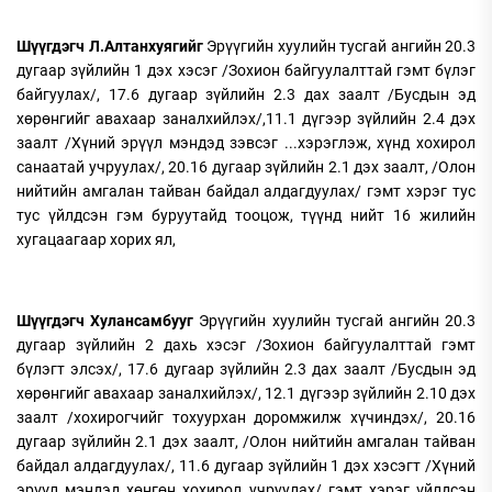
Шүүгдэгч Л.Алтанхуягийг
Эрүүгийн хуулийн тусгай ангийн 20.3
дугаар зүйлийн 1 дэх хэсэг /Зохион байгуулалттай гэмт бүлэг
байгуулах/, 17.6 дугаар зүйлийн 2.3 дах заалт /Бусдын эд
хөрөнгийг авахаар заналхийлэх/,11.1 дүгээр зүйлийн 2.4 дэх
заалт /Хүний эрүүл мэндэд зэвсэг ...хэрэглэж, хүнд хохирол
санаатай учруулах/, 20.16 дугаар зүйлийн 2.1 дэх заалт, /Олон
нийтийн амгалан тайван байдал алдагдуулах/ гэмт хэрэг тус
тус үйлдсэн гэм буруутайд тооцож, түүнд нийт 16 жилийн
хугацаагаар хорих ял,
Шүүгдэгч Хулансамбууг
Эрүүгийн хуулийн тусгай ангийн 20.3
дугаар зүйлийн 2 дахь хэсэг /Зохион байгуулалттай гэмт
бүлэгт элсэх/, 17.6 дугаар зүйлийн 2.3 дах заалт /Бусдын эд
хөрөнгийг авахаар заналхийлэх/, 12.1 дүгээр зүйлийн 2.10 дэх
заалт /хохирогчийг тохуурхан доромжилж хүчиндэх/, 20.16
дугаар зүйлийн 2.1 дэх заалт, /Олон нийтийн амгалан тайван
байдал алдагдуулах/, 11.6 дугаар зүйлийн 1 дэх хэсэгт /Хүний
эрүүл мэндэд хөнгөн хохирол учруулах/ гэмт хэрэг үйлдсэн