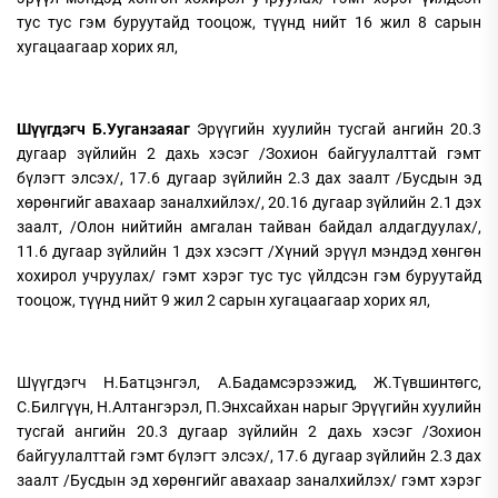
тус тус гэм буруутайд тооцож, түүнд нийт 16 жил 8 сарын
хугацаагаар хорих ял,
Шүүгдэгч Б.Ууганзаяаг
Эрүүгийн хуулийн тусгай ангийн 20.3
дугаар зүйлийн 2 дахь хэсэг /Зохион байгуулалттай гэмт
бүлэгт элсэх/, 17.6 дугаар зүйлийн 2.3 дах заалт /Бусдын эд
хөрөнгийг авахаар заналхийлэх/, 20.16 дугаар зүйлийн 2.1 дэх
заалт, /Олон нийтийн амгалан тайван байдал алдагдуулах/,
11.6 дугаар зүйлийн 1 дэх хэсэгт /Хүний эрүүл мэндэд хөнгөн
хохирол учруулах/ гэмт хэрэг тус тус үйлдсэн гэм буруутайд
тооцож, түүнд нийт 9 жил 2 сарын хугацаагаар хорих ял,
Шүүгдэгч Н.Батцэнгэл, А.Бадамсэрээжид, Ж.Түвшинтөгс,
С.Билгүүн, Н.Алтангэрэл, П.Энхсайхан нарыг Эрүүгийн хуулийн
тусгай ангийн 20.3 дугаар зүйлийн 2 дахь хэсэг /Зохион
байгуулалттай гэмт бүлэгт элсэх/, 17.6 дугаар зүйлийн 2.3 дах
заалт /Бусдын эд хөрөнгийг авахаар заналхийлэх/ гэмт хэрэг