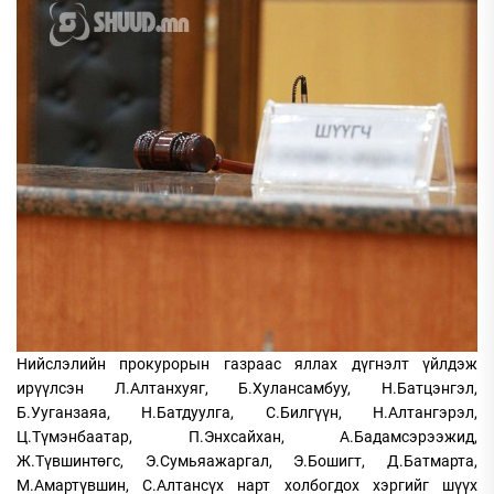
Нийслэлийн прокурорын газраас яллах дүгнэлт үйлдэж
ирүүлсэн Л.Алтанхуяг, Б.Хулансамбуу, Н.Батцэнгэл,
Б.Ууганзаяа, Н.Батдуулга, С.Билгүүн, Н.Алтангэрэл,
Ц.Түмэнбаатар, П.Энхсайхан, А.Бадамсэрээжид,
Ж.Түвшинтөгс, Э.Сумьяажаргал, Э.Бошигт, Д.Батмарта,
М.Амартүвшин, С.Алтансүх нарт холбогдох хэргийг шүүх