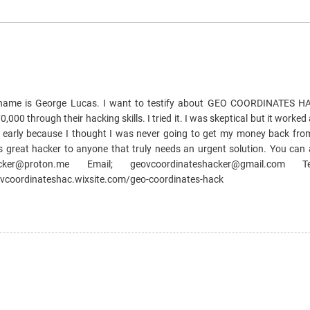
 name is George Lucas. I want to testify about GEO COORDINATES H
00 through their hacking skills. I tried it. I was skeptical but it worked
 early because I thought I was never going to get my money back fro
 great hacker to anyone that truly needs an urgent solution. You can 
ker@proton.me Email; geovcoordinateshacker@gmail.com 
ovcoordinateshac.wixsite.com/geo-coordinates-hack