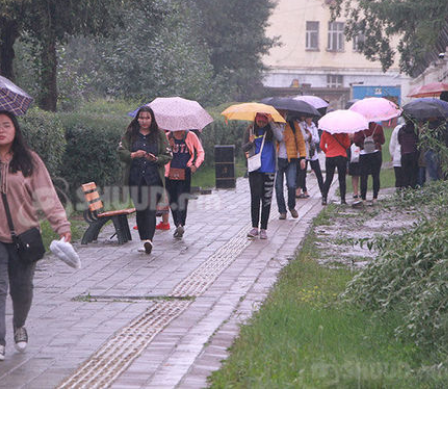
ТӨЛӨӨЛӨГЧИЙН ГАЗАРТ
НИЙСЛЭЛД ШАХМАЛ
ОРЛОГО ШИЛЖҮҮЛСЭН БОЛ 20
БОРЛУУЛАХ 435 ЦЭГ
ХУВИАР ТАТВАР СУУТГАНА
АЖИЛЛАНА