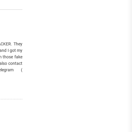
ACKER. They
 and I got my
m those fake
also contact
Telegram (