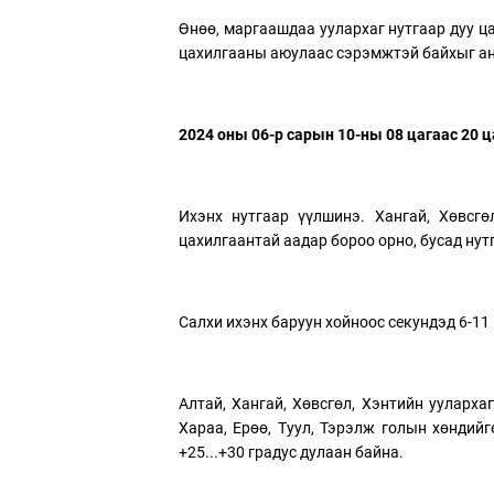
Өнөө, маргаашдаа уулархаг нутгаар дуу ц
цахилгааны аюулаас сэрэмжтэй байхыг а
2024 оны 06-р сарын 10-ны 08 цагаас 20 ц
Ихэнх нутгаар үүлшинэ. Хангай, Хөвсгө
цахилгаантай аадар бороо орно, бусад нут
Салхи ихэнх баруун хойноос секундэд 6-11
Алтай, Хангай, Хөвсгөл, Хэнтийн уулархаг
Хараа, Ерөө, Туул, Тэрэлж голын хөндийгө
+25...+30 градус дулаан байна.