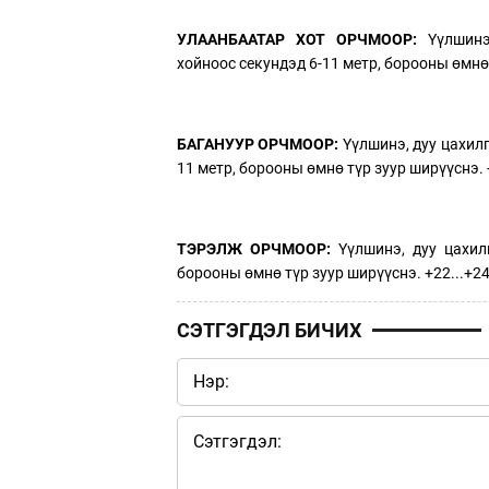
УЛААНБААТАР ХОТ ОРЧМООР:
Үүлшинэ
хойноос секундэд 6-11 метр, борооны өмнө 
БАГАНУУР ОРЧМООР:
Үүлшинэ, дуу цахилг
11 метр, борооны өмнө түр зуур ширүүснэ. 
ТЭРЭЛЖ ОРЧМООР:
Үүлшинэ, дуу цахилг
борооны өмнө түр зуур ширүүснэ. +22...+24
СЭТГЭГДЭЛ БИЧИХ