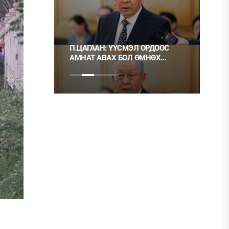
 ТҮЛШ
П.ЦАГААН: ҮҮСМЭЛ ОРДООС
Ц.М
АМНАТ АВАХ БОЛ ӨМНӨХ
ХЭР
ШИГЭЭ ТУСГАЙ
НЬ 
ЗӨВШӨӨРӨЛТЭЙ БОЛГОХ
ХЭРЭГТЭЙ