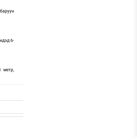
баруун
ндэд 6-
1 метр,