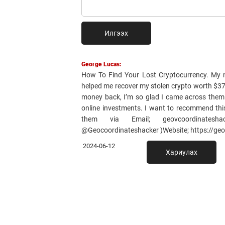
Илгээх
George Lucas:
How To Find Your Lost Cryptocurrency. My
helped me recover my stolen crypto worth $370,0
money back, I’m so glad I came across them
online investments. I want to recommend this
them via Email; geovcoordinateshac
@Geocoordinateshacker )Website; https://ge
2024-06-12
Хариулах