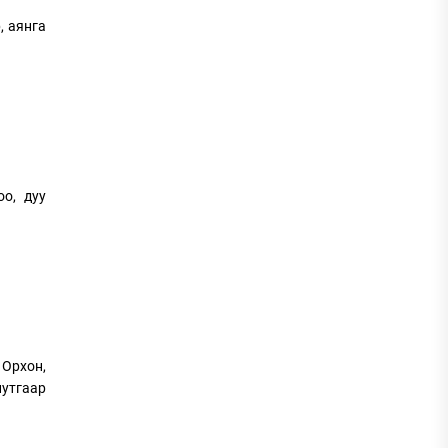
, аянга
оо, дуу
 Орхон,
нутгаар