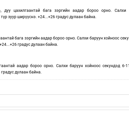
, дуу цахилгаантай бага зэргийн аадар бороо орно. Салхи 
түр зуур ширүүснэ. +24...+26 градус дулаан байна.
аантай бага зэргийн аадар бороо орно. Салхи баруун хойноос секу
+24...+26 градус дулаан байна.
аантай аадар бороо орно. Салхи баруун хойноос секундэд 6-1
 градус дулаан байна.