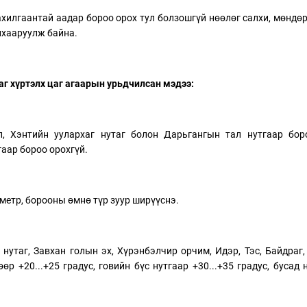
ахилгаантай аадар бороо орох тул болзошгүй нөөлөг салхи, мөндөр
нхааруулж байна.
аг хүртэлх цаг агаарын урьдчилсан мэдээ:
л, Хэнтийн уулархаг нутаг болон Дарьгангын тал нутгаар бор
гаар бороо орохгүй.
 метр, борооны өмнө түр зуур ширүүснэ.
 нутаг, Завхан голын эх, Хүрэнбэлчир орчим, Идэр, Тэс, Байдраг,
өр +20...+25 градус, говийн бүс нутгаар +30...+35 градус, бусад 