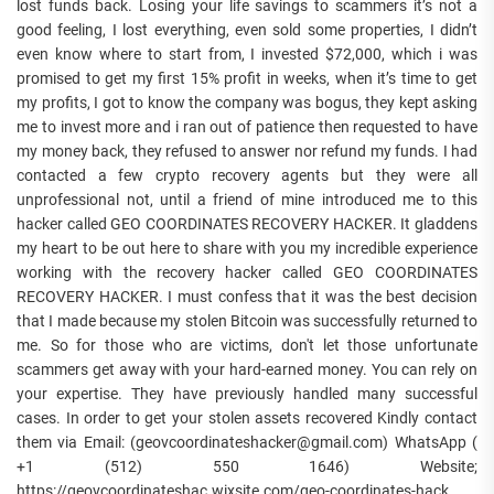
lost funds back. Losing your life savings to scammers it’s not a
good feeling, I lost everything, even sold some properties, I didn’t
even know where to start from, I invested $72,000, which i was
promised to get my first 15% profit in weeks, when it’s time to get
my profits, I got to know the company was bogus, they kept asking
me to invest more and i ran out of patience then requested to have
my money back, they refused to answer nor refund my funds. I had
contacted a few crypto recovery agents but they were all
unprofessional not, until a friend of mine introduced me to this
hacker called GEO COORDINATES RECOVERY HACKER. It gladdens
my heart to be out here to share with you my incredible experience
working with the recovery hacker called GEO COORDINATES
RECOVERY HACKER. I must confess that it was the best decision
that I made because my stolen Bitcoin was successfully returned to
me. So for those who are victims, don't let those unfortunate
scammers get away with your hard-earned money. You can rely on
your expertise. They have previously handled many successful
cases. In order to get your stolen assets recovered Kindly contact
them via Email: (geovcoordinateshacker@gmail.com) WhatsApp (
+1 (512) 550 1646) Website;
https://geovcoordinateshac.wixsite.com/geo-coordinates-hack