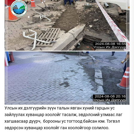
Улсын их дэлгүүрийн зүүн талын явган хүний гарцын ус
зайлуулах хуванцар хоолойг тасалж, эвдэлсний улмаас лаг
хагшаасаар дүүрч, борооны ус тогтоод байсан юм. Тэгвэл
эвдэрсэн хуванцар хоолойг ган хоолойгоор солилоо.