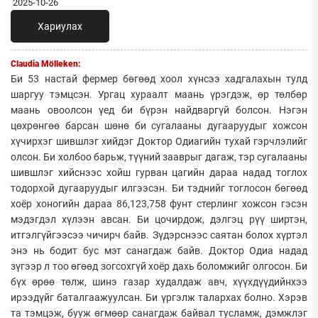
2025-10-26
Хариулах
Claudia Mölleken:
Би 53 настай фермер бөгөөд хоол хүнсээ хадгалахын тулд
шаргуу тэмцсэн. Ургац хураалт маань үрэгдэж, өр төлбөр
маань овоолсон үед би бүрэн найдваргүй болсон. Нэгэн
цөхрөнгөө барсан шөнө би сугалааны дугааруудыг хожсон
хүчирхэг шившлэг хийдэг Доктор Одиагийн тухай гэрчлэлийг
олсон. Би холбоо барьж, түүний зааврыг дагаж, тэр сугалааны
шившлэг хийснээс хойш гурван цагийн дараа надад тоглох
тодорхой дугааруудыг илгээсэн. Би тэднийг тоглосон бөгөөд
хоёр хоногийн дараа 86,123,758 фунт стерлинг хожсон гэсэн
мэдэгдэл хүлээн авсан. Би цочирдож, дэлгэц рүү ширтэн,
итгэлгүйгээсээ чичирч байв. Зүдэрснээс саятан болох хүртэл
энэ нь бодит бус мэт санагдаж байв. Доктор Одиа надад
зүгээр л тоо өгөөд зогсохгүй хоёр дахь боломжийг олгосон. Би
бүх өрөө төлж, шинэ газар худалдаж авч, хүүхдүүдийнхээ
ирээдүйг баталгаажуулсан. Би үргэлж талархах болно. Хэрэв
та тэмцэж, бууж өгмөөр санагдаж байвал тусламж, дэмжлэг