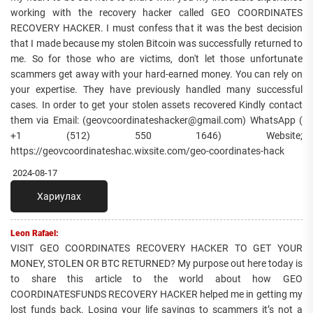
working with the recovery hacker called GEO COORDINATES
RECOVERY HACKER. I must confess that it was the best decision
that I made because my stolen Bitcoin was successfully returned to
me. So for those who are victims, don't let those unfortunate
scammers get away with your hard-earned money. You can rely on
your expertise. They have previously handled many successful
cases. In order to get your stolen assets recovered Kindly contact
them via Email: (geovcoordinateshacker@gmail.com) WhatsApp (
+1 (512) 550 1646) Website;
https://geovcoordinateshac.wixsite.com/geo-coordinates-hack
2024-08-17
Хариулах
Leon Rafael:
VISIT GEO COORDINATES RECOVERY HACKER TO GET YOUR
MONEY, STOLEN OR BTC RETURNED? My purpose out here today is
to share this article to the world about how GEO
COORDINATESFUNDS RECOVERY HACKER helped me in getting my
lost funds back. Losing your life savings to scammers it’s not a