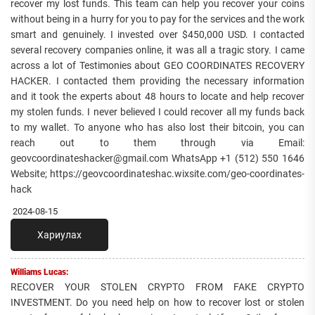
recover my lost funds. This team can help you recover your coins
without being in a hurry for you to pay for the services and the work
smart and genuinely. I invested over $450,000 USD. I contacted
several recovery companies online, it was all a tragic story. I came
across a lot of Testimonies about GEO COORDINATES RECOVERY
HACKER. I contacted them providing the necessary information
and it took the experts about 48 hours to locate and help recover
my stolen funds. I never believed I could recover all my funds back
to my wallet. To anyone who has also lost their bitcoin, you can
reach out to them through via Email:
geovcoordinateshacker@gmail.com WhatsApp +1 (512) 550 1646
Website; https://geovcoordinateshac.wixsite.com/geo-coordinates-
hack
2024-08-15
Хариулах
Williams Lucas:
RECOVER YOUR STOLEN CRYPTO FROM FAKE CRYPTO
INVESTMENT. Do you need help on how to recover lost or stolen