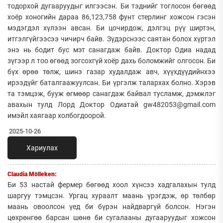
тодорхой дугааруудыг илгээсэн. Би тэднийг тоглосон бөгөөд
хоёр хоногийн дараа 86,123,758 фунт стерлинг хожсон гэсэн
мэдэгдэл хүлээн авсан. Би цочирдож, дэлгэц рүү ширтэн,
итгэлгүйгээсээ чичирч байв. Зүдэрснээс саятан болох хүртэл
энэ нь бодит бус мэт санагдаж байв. Доктор Одиа надад
зүгээр л тоо өгөөд зогсохгүй хоёр дахь боломжийг олгосон. Би
бүх өрөө төлж, шинэ газар худалдаж авч, хүүхдүүдийнхээ
ирээдүйг баталгаажуулсан. Би үргэлж талархах болно. Хэрэв
та тэмцэж, бууж өгмөөр санагдаж байвал тусламж, дэмжлэг
авахын тулд Лорд Доктор Одиатай gw482053@gmail.com
имэйл хаягаар холбогдоорой.
2025-10-26
Хариулах
Claudia Mölleken:
Би 53 настай фермер бөгөөд хоол хүнсээ хадгалахын тулд
шаргуу тэмцсэн. Ургац хураалт маань үрэгдэж, өр төлбөр
маань овоолсон үед би бүрэн найдваргүй болсон. Нэгэн
цөхрөнгөө барсан шөнө би сугалааны дугааруудыг хожсон