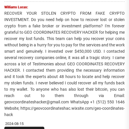
Williams Lucas:
RECOVER YOUR STOLEN CRYPTO FROM FAKE CRYPTO
INVESTMENT. Do you need help on how to recover lost or stolen
crypto from a fake broker or investment platforms? I'm forever
grateful to GEO COORDINATES RECOVERY HACKER for helping me
recover my lost funds. This team can help you recover your coins
without being in a hurry for you to pay for the services and the work
smart and genuinely. I invested over $450,000 USD. I contacted
several recovery companies online, it was all a tragic story. I came
across a lot of Testimonies about GEO COORDINATES RECOVERY
HACKER. I contacted them providing the necessary information
and it took the experts about 48 hours to locate and help recover
my stolen funds. I never believed I could recover all my funds back
to my wallet. To anyone who has also lost their bitcoin, you can
reach out to them through via Email:
geovcoordinateshacker@gmail.com WhatsApp +1 (512) 550 1646
Website; https://geovcoordinateshac.wixsite.com/geo-coordinates-
hack
2024-08-15