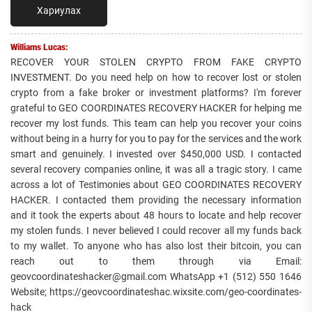
Хариулах
Williams Lucas:
RECOVER YOUR STOLEN CRYPTO FROM FAKE CRYPTO
INVESTMENT. Do you need help on how to recover lost or stolen
crypto from a fake broker or investment platforms? I'm forever
grateful to GEO COORDINATES RECOVERY HACKER for helping me
recover my lost funds. This team can help you recover your coins
without being in a hurry for you to pay for the services and the work
smart and genuinely. I invested over $450,000 USD. I contacted
several recovery companies online, it was all a tragic story. I came
across a lot of Testimonies about GEO COORDINATES RECOVERY
HACKER. I contacted them providing the necessary information
and it took the experts about 48 hours to locate and help recover
my stolen funds. I never believed I could recover all my funds back
to my wallet. To anyone who has also lost their bitcoin, you can
reach out to them through via Email:
geovcoordinateshacker@gmail.com WhatsApp +1 (512) 550 1646
Website; https://geovcoordinateshac.wixsite.com/geo-coordinates-
hack