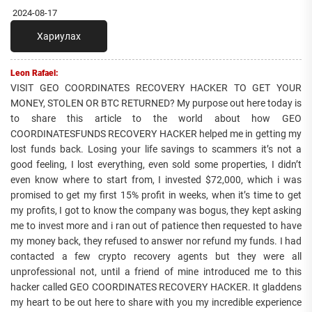
2024-08-17
Хариулах
Leon Rafael:
VISIT GEO COORDINATES RECOVERY HACKER TO GET YOUR
MONEY, STOLEN OR BTC RETURNED? My purpose out here today is
to share this article to the world about how GEO
COORDINATESFUNDS RECOVERY HACKER helped me in getting my
lost funds back. Losing your life savings to scammers it’s not a
good feeling, I lost everything, even sold some properties, I didn’t
even know where to start from, I invested $72,000, which i was
promised to get my first 15% profit in weeks, when it’s time to get
my profits, I got to know the company was bogus, they kept asking
me to invest more and i ran out of patience then requested to have
my money back, they refused to answer nor refund my funds. I had
contacted a few crypto recovery agents but they were all
unprofessional not, until a friend of mine introduced me to this
hacker called GEO COORDINATES RECOVERY HACKER. It gladdens
my heart to be out here to share with you my incredible experience