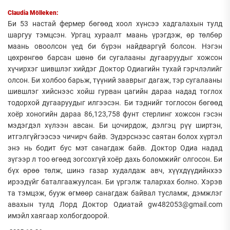
Claudia Mölleken:
Би 53 настай фермер бөгөөд хоол хүнсээ хадгалахын тулд
шаргуу тэмцсэн. Ургац хураалт маань үрэгдэж, өр төлбөр
маань овоолсон үед би бүрэн найдваргүй болсон. Нэгэн
цөхрөнгөө барсан шөнө би сугалааны дугааруудыг хожсон
хүчирхэг шившлэг хийдэг Доктор Одиагийн тухай гэрчлэлийг
олсон. Би холбоо барьж, түүний зааврыг дагаж, тэр сугалааны
шившлэг хийснээс хойш гурван цагийн дараа надад тоглох
тодорхой дугааруудыг илгээсэн. Би тэднийг тоглосон бөгөөд
хоёр хоногийн дараа 86,123,758 фунт стерлинг хожсон гэсэн
мэдэгдэл хүлээн авсан. Би цочирдож, дэлгэц рүү ширтэн,
итгэлгүйгээсээ чичирч байв. Зүдэрснээс саятан болох хүртэл
энэ нь бодит бус мэт санагдаж байв. Доктор Одиа надад
зүгээр л тоо өгөөд зогсохгүй хоёр дахь боломжийг олгосон. Би
бүх өрөө төлж, шинэ газар худалдаж авч, хүүхдүүдийнхээ
ирээдүйг баталгаажуулсан. Би үргэлж талархах болно. Хэрэв
та тэмцэж, бууж өгмөөр санагдаж байвал тусламж, дэмжлэг
авахын тулд Лорд Доктор Одиатай gw482053@gmail.com
имэйл хаягаар холбогдоорой.