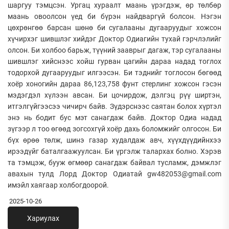
шаргуу тэмцсэн. Ургац хураалт маань үрэгдэж, өр төлбөр
маань овоолсон үед би бүрэн найдваргүй болсон. Нэгэн
цөхрөнгөө барсан шөнө би сугалааны дугааруудыг хожсон
хүчирхэг шившлэг хийдэг Доктор Одиагийн тухай гэрчлэлийг
олсон. Би холбоо барьж, түүний зааврыг дагаж, тэр сугалааны
шившлэг хийснээс хойш гурван цагийн дараа надад тоглох
тодорхой дугааруудыг илгээсэн. Би тэднийг тоглосон бөгөөд
хоёр хоногийн дараа 86,123,758 фунт стерлинг хожсон гэсэн
мэдэгдэл хүлээн авсан. Би цочирдож, дэлгэц рүү ширтэн,
итгэлгүйгээсээ чичирч байв. Зүдэрснээс саятан болох хүртэл
энэ нь бодит бус мэт санагдаж байв. Доктор Одиа надад
зүгээр л тоо өгөөд зогсохгүй хоёр дахь боломжийг олгосон. Би
бүх өрөө төлж, шинэ газар худалдаж авч, хүүхдүүдийнхээ
ирээдүйг баталгаажуулсан. Би үргэлж талархах болно. Хэрэв
та тэмцэж, бууж өгмөөр санагдаж байвал тусламж, дэмжлэг
авахын тулд Лорд Доктор Одиатай gw482053@gmail.com
имэйл хаягаар холбогдоорой.
2025-10-26
Хариулах