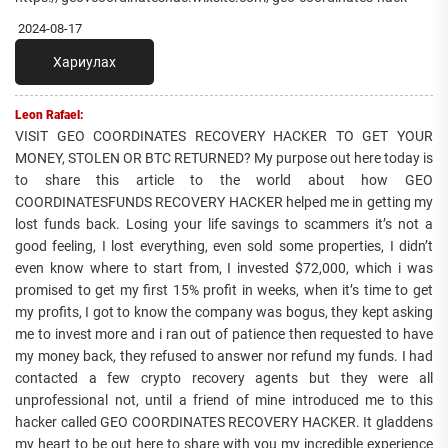
2024-08-17
Хариулах
Leon Rafael:
VISIT GEO COORDINATES RECOVERY HACKER TO GET YOUR
MONEY, STOLEN OR BTC RETURNED? My purpose out here today is
to share this article to the world about how GEO
COORDINATESFUNDS RECOVERY HACKER helped me in getting my
lost funds back. Losing your life savings to scammers it’s not a
good feeling, I lost everything, even sold some properties, I didn’t
even know where to start from, I invested $72,000, which i was
promised to get my first 15% profit in weeks, when it’s time to get
my profits, I got to know the company was bogus, they kept asking
me to invest more and i ran out of patience then requested to have
my money back, they refused to answer nor refund my funds. I had
contacted a few crypto recovery agents but they were all
unprofessional not, until a friend of mine introduced me to this
hacker called GEO COORDINATES RECOVERY HACKER. It gladdens
my heart to be out here to share with you my incredible experience