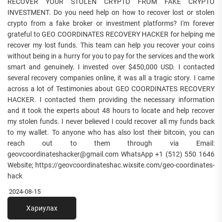
RECOVER YOUR STOLEN CRYPTO FROM FAKE CRYPTO
INVESTMENT. Do you need help on how to recover lost or stolen
crypto from a fake broker or investment platforms? I'm forever
grateful to GEO COORDINATES RECOVERY HACKER for helping me
recover my lost funds. This team can help you recover your coins
without being in a hurry for you to pay for the services and the work
smart and genuinely. I invested over $450,000 USD. I contacted
several recovery companies online, it was all a tragic story. I came
across a lot of Testimonies about GEO COORDINATES RECOVERY
HACKER. I contacted them providing the necessary information
and it took the experts about 48 hours to locate and help recover
my stolen funds. I never believed I could recover all my funds back
to my wallet. To anyone who has also lost their bitcoin, you can
reach out to them through via Email:
geovcoordinateshacker@gmail.com WhatsApp +1 (512) 550 1646
Website; https://geovcoordinateshac.wixsite.com/geo-coordinates-
hack
2024-08-15
Хариулах