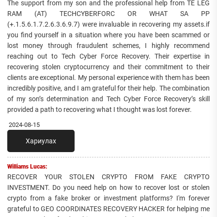
The support from my son and the professional help from TE LEG
RAM (AT) TECHCYBERFORC OR WHAT SA PP
(+.1.5.6.1.7.2.6.3.6.9.7) were invaluable in recovering my assets.if
you find yourself in a situation where you have been scammed or
lost money through fraudulent schemes, I highly recommend
reaching out to Tech Cyber Force Recovery. Their expertise in
recovering stolen cryptocurrency and their commitment to their
clients are exceptional. My personal experience with them has been
incredibly positive, and I am grateful for their help. The combination
of my son’s determination and Tech Cyber Force Recovery’s skill
provided a path to recovering what I thought was lost forever.
2024-08-15
Хариулах
Williams Lucas:
RECOVER YOUR STOLEN CRYPTO FROM FAKE CRYPTO
INVESTMENT. Do you need help on how to recover lost or stolen
crypto from a fake broker or investment platforms? I'm forever
grateful to GEO COORDINATES RECOVERY HACKER for helping me