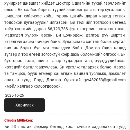
хүчирхэг шившлэг хийдэг Доктор Одиагийн тухай гэрчлэлийг
олсон. Би холбоо барьж, түүний зааврыг дагаж, тэр сугалааны
шившлэг хийснээс хойш гурван цагийн дараа надад тоглох
тодорхой дугааруудыг илгээсэн. Би тэднийг тоглосон бөгөөд
хоёр хоногийн дараа 86,123,758 фунт стерлинг хожсон гэсэн
мэдэгдэл хүлээн авсан. Би цочирдож, дэлгэц рүү ширтэн,
итгэлгүйгээсээ чичирч байв. Зүдэрснээс саятан болох хүртэл
энэ нь бодит бус мэт санагдаж байв. Доктор Одиа надад
зүгээр л тоо өгөөд зогсохгүй хоёр дахь боломжийг олгосон. Би
бүх өрөө төлж, шинэ газар худалдаж авч, хүүхдүүдийнхээ
ирээдүйг баталгаажуулсан. Би үргэлж талархах болно. Хэрэв
та тэмцэж, бууж өгмөөр санагдаж байвал тусламж, дэмжлэг
авахын тулд Лорд Доктор Одиатай gw482053@gmail.com
имэйл хаягаар холбогдоорой.
2025-10-26
Хариулах
Claudia Mölleken:
Би 53 настай фермер бөгөөд хоол хүнсээ хадгалахын тулд