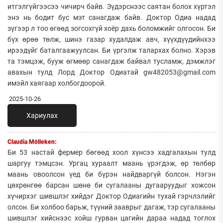
итгэлгүйгээсээ чичирч байв. Зүдэрснээс саятан болох хүртэл
энэ нь бодит бус мэт санагдаж байв. Доктор Одиа надад
зүгээр л тоо өгөөд зогсохгүй хоёр дахь боломжийг олгосон. Би
бүх өрөө төлж, шинэ газар худалдаж авч, хүүхдүүдийнхээ
ирээдүйг баталгаажуулсан. Би үргэлж талархах болно. Хэрэв
та тэмцэж, бууж өгмөөр санагдаж байвал тусламж, дэмжлэг
авахын тулд Лорд Доктор Одиатай gw482053@gmail.com
имэйл хаягаар холбогдоорой.
2025-10-26
Хариулах
Claudia Mölleken:
Би 53 настай фермер бөгөөд хоол хүнсээ хадгалахын тулд
шаргуу тэмцсэн. Ургац хураалт маань үрэгдэж, өр төлбөр
маань овоолсон үед би бүрэн найдваргүй болсон. Нэгэн
цөхрөнгөө барсан шөнө би сугалааны дугааруудыг хожсон
хүчирхэг шившлэг хийдэг Доктор Одиагийн тухай гэрчлэлийг
олсон. Би холбоо барьж, түүний зааврыг дагаж, тэр сугалааны
шившлэг хийснээс хойш гурван цагийн дараа надад тоглох