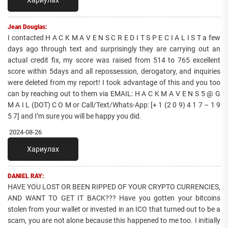
Jean Douglas:
I contacted H A C K M A V E N S C R E D I T S P E C I A L I S T a few
days ago through text and surprisingly they are carrying out an
actual credit fix, my score was raised from 514 to 765 excellent
score within 5days and all repossession, derogatory, and inquiries
were deleted from my report! I took advantage of this and you too
can by reaching out to them via EMAIL: H A C K M A V E N S 5 @ G
M A I L (DOT) C O M or Call/Text/Whats-App: [+ 1 (2 0 9) 4 1 7 – 1 9
5 7] and I’m sure you will be happy you did.
2024-08-26
Хариулах
DANIEL RAY:
HAVE YOU LOST OR BEEN RIPPED OF YOUR CRYPTO CURRENCIES,
AND WANT TO GET IT BACK??? Have you gotten your bitcoins
stolen from your wallet or invested in an ICO that turned out to be a
scam, you are not alone because this happened to me too. I initially