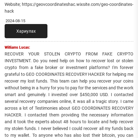
Website; https://geovcoordinateshac.wixsite.com/geo-coordinates-
hack
2024-08-15
Хариулах
Williams Lucas:
RECOVER YOUR STOLEN CRYPTO FROM FAKE CRYPTO
INVESTMENT. Do you need help on how to recover lost or stolen
crypto from a fake broker or investment platforms? I'm forever
grateful to GEO COORDINATES RECOVERY HACKER for helping me
recover my lost funds. This team can help you recover your coins
without being in a hurry for you to pay for the services and the work
smart and genuinely. I invested over $450,000 USD. I contacted
several recovery companies online, it was all a tragic story. I came
across a lot of Testimonies about GEO COORDINATES RECOVERY
HACKER. I contacted them providing the necessary information
and it took the experts about 48 hours to locate and help recover
my stolen funds. I never believed I could recover all my funds back
to my wallet. To anyone who has also lost their bitcoin, you can