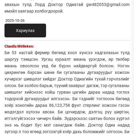
авахын тулд Лорд Доктор Одиатай gw482053@gmail.com
имэйл хаягаар холбогдоорой.
2025-10-26
Хариулах
Claudia Mölleken:
Би 53 настай фермер бөгөөд хоол хүнсээ хадгалахын тулд
шаргуу тэмцсэн. Ургац хураалт маань үрэгдэж, өр төлбөр
маань овоолсон үед би бүрэн найдваргүй болсон. Нэгэн
цөхрөнгөө барсан шөнө би сугалааны дугааруудыг хожсон
хүчирхэг шившлэг хийдэг Доктор Одиагийн тухай гэрчлэлийг
олсон. Би холбоо барьж, түүний зааврыг дагаж, тэр сугалааны
шившлэг хийснээс хойш гурван цагийн дараа надад тоглох
тодорхой дугааруудыг илгээсэн. Би тэднийг тоглосон бөгөөд
хоёр хоногийн дараа 86,123,758 фунт стерлинг хожсон гэсэн
мэдэгдэл хүлээн авсан. Би цочирдож, дэлгэц рүү ширтэн,
итгэлгүйгээсээ чичирч байв. Зүдэрснээс саятан болох хүртэл
энэ нь бодит бус мэт санагдаж байв. Доктор Одиа надад
зүгээр л тоо өгөөд зогсохгүй хоёр дахь боломжийг олгосон. Би