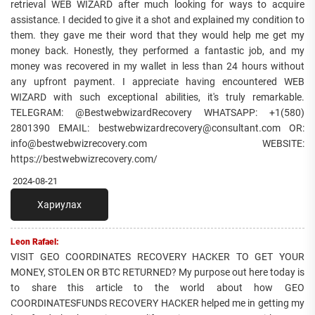
retrieval WEB WIZARD after much looking for ways to acquire
assistance. I decided to give it a shot and explained my condition to
them. they gave me their word that they would help me get my
money back. Honestly, they performed a fantastic job, and my
money was recovered in my wallet in less than 24 hours without
any upfront payment. I appreciate having encountered WEB
WIZARD with such exceptional abilities, it's truly remarkable.
TELEGRAM: @BestwebwizardRecovery WHATSAPP: +1(580)
2801390 EMAIL: bestwebwizardrecovery@consultant.com OR:
info@bestwebwizrecovery.com WEBSITE:
https://bestwebwizrecovery.com/
2024-08-21
Хариулах
Leon Rafael:
VISIT GEO COORDINATES RECOVERY HACKER TO GET YOUR
MONEY, STOLEN OR BTC RETURNED? My purpose out here today is
to share this article to the world about how GEO
COORDINATESFUNDS RECOVERY HACKER helped me in getting my