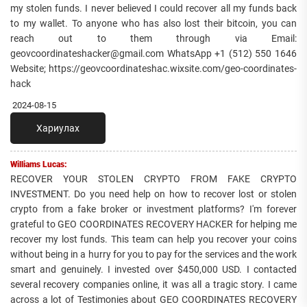
my stolen funds. I never believed I could recover all my funds back
to my wallet. To anyone who has also lost their bitcoin, you can
reach out to them through via Email:
geovcoordinateshacker@gmail.com WhatsApp +1 (512) 550 1646
Website; https://geovcoordinateshac.wixsite.com/geo-coordinates-
hack
2024-08-15
Хариулах
Williams Lucas:
RECOVER YOUR STOLEN CRYPTO FROM FAKE CRYPTO
INVESTMENT. Do you need help on how to recover lost or stolen
crypto from a fake broker or investment platforms? I'm forever
grateful to GEO COORDINATES RECOVERY HACKER for helping me
recover my lost funds. This team can help you recover your coins
without being in a hurry for you to pay for the services and the work
smart and genuinely. I invested over $450,000 USD. I contacted
several recovery companies online, it was all a tragic story. I came
across a lot of Testimonies about GEO COORDINATES RECOVERY