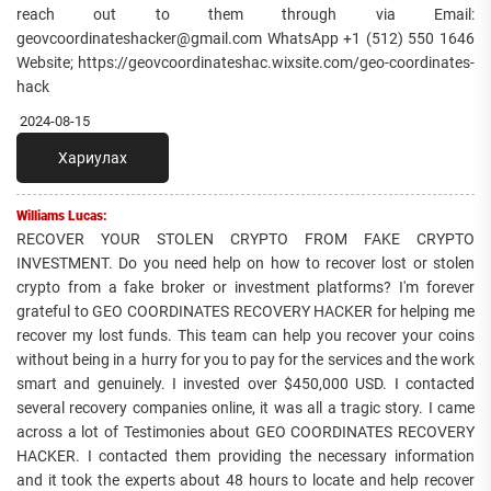
reach out to them through via Email:
geovcoordinateshacker@gmail.com WhatsApp +1 (512) 550 1646
Website; https://geovcoordinateshac.wixsite.com/geo-coordinates-
hack
2024-08-15
Хариулах
Williams Lucas:
RECOVER YOUR STOLEN CRYPTO FROM FAKE CRYPTO
INVESTMENT. Do you need help on how to recover lost or stolen
crypto from a fake broker or investment platforms? I'm forever
grateful to GEO COORDINATES RECOVERY HACKER for helping me
recover my lost funds. This team can help you recover your coins
without being in a hurry for you to pay for the services and the work
smart and genuinely. I invested over $450,000 USD. I contacted
several recovery companies online, it was all a tragic story. I came
across a lot of Testimonies about GEO COORDINATES RECOVERY
HACKER. I contacted them providing the necessary information
and it took the experts about 48 hours to locate and help recover