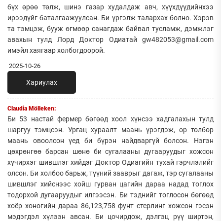
бүх өрөө төлж, шинэ газар худалдаж авч, хүүхдүүдийнхээ
ирээдүйг баталгаажуулсан. Би үргэлж талархах болно. Хэрэв
та тэмцэж, бууж өгмөөр санагдаж байвал тусламж, дэмжлэг
авахын тулд Лорд Доктор Одиатай gw482053@gmail.com
имэйл хаягаар холбогдоорой.
2025-10-26
Хариулах
Claudia Mölleken:
Би 53 настай фермер бөгөөд хоол хүнсээ хадгалахын тулд
шаргуу тэмцсэн. Ургац хураалт маань үрэгдэж, өр төлбөр
маань овоолсон үед би бүрэн найдваргүй болсон. Нэгэн
цөхрөнгөө барсан шөнө би сугалааны дугааруудыг хожсон
хүчирхэг шившлэг хийдэг Доктор Одиагийн тухай гэрчлэлийг
олсон. Би холбоо барьж, түүний зааврыг дагаж, тэр сугалааны
шившлэг хийснээс хойш гурван цагийн дараа надад тоглох
тодорхой дугааруудыг илгээсэн. Би тэднийг тоглосон бөгөөд
хоёр хоногийн дараа 86,123,758 фунт стерлинг хожсон гэсэн
мэдэгдэл хүлээн авсан. Би цочирдож, дэлгэц рүү ширтэн,