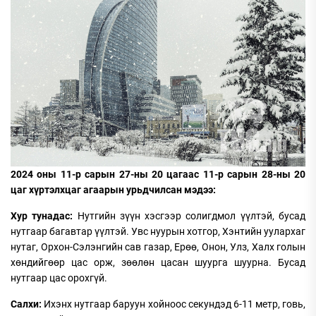
2024 оны 11-р сарын 27-ны 20 цагаас 11-р сарын 28-ны 20
цаг хүртэлхцаг агаарын урьдчилсан мэдээ:
Хур тунадас:
Нутгийн зүүн хэсгээр солигдмол үүлтэй, бусад
нутгаар багавтар үүлтэй. Увс нуурын хотгор, Хэнтийн уулархаг
нутаг, Орхон-Сэлэнгийн сав газар, Ерөө, Онон, Улз, Халх голын
хөндийгөөр цас орж, зөөлөн цасан шуурга шуурна. Бусад
нутгаар цас орохгүй.
Салхи:
Ихэнх нутгаар баруун хойноос секундэд 6-11 метр, говь,