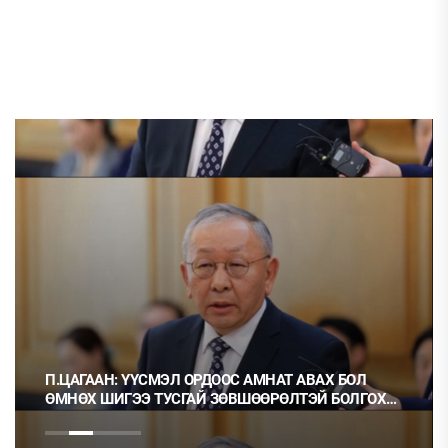
П.ЦАГААН: ҮҮСМЭЛ ОРДООС АМНАТ АВАХ БОЛ
ӨМНӨХ ШИГЭЭ ТУСГАЙ ЗӨВШӨӨРӨЛТЭЙ БОЛГОХ
ХЭРЭГТЭЙ