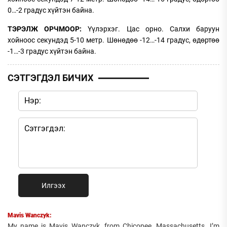
0…-2 градус хүйтэн байна.
ТЭРЭЛЖ ОРЧМООР:
Үүлэрхэг. Цас орно. Салхи баруун
хойноос секундэд 5-10 метр. Шөнөдөө -12…-14 градус, өдөртөө
-1…-3 градус хүйтэн байна.
СЭТГЭГДЭЛ БИЧИХ
Илгээх
Mavis Wanczyk:
My name is Mavis Wanczyk, from Chicopee, Massachusetts. I’m