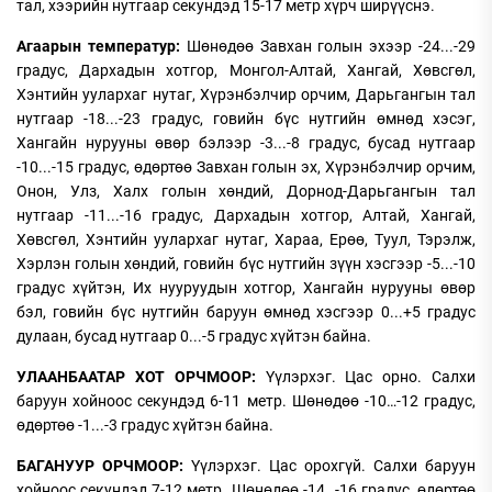
тал, хээрийн нутгаар секундэд 15-17 метр хүрч ширүүснэ.
Агаарын температур:
Шөнөдөө Завхан голын эхээр -24...-29
градус, Дархадын хотгор, Монгол-Алтай, Хангай, Хөвсгөл,
Хэнтийн уулархаг нутаг, Хүрэнбэлчир орчим, Дарьгангын тал
нутгаар -18...-23 градус, говийн бүс нутгийн өмнөд хэсэг,
Хангайн нурууны өвөр бэлээр -3...-8 градус, бусад нутгаар
-10...-15 градус, өдөртөө Завхан голын эх, Хүрэнбэлчир орчим,
Онон, Улз, Халх голын хөндий, Дорнод-Дарьгангын тал
нутгаар -11...-16 градус, Дархадын хотгор, Алтай, Хангай,
Хөвсгөл, Хэнтийн уулархаг нутаг, Хараа, Ерөө, Туул, Тэрэлж,
Хэрлэн голын хөндий, говийн бүс нутгийн зүүн хэсгээр -5...-10
градус хүйтэн, Их нууруудын хотгор, Хангайн нурууны өвөр
бэл, говийн бүс нутгийн баруун өмнөд хэсгээр 0...+5 градус
дулаан, бусад нутгаар 0...-5 градус хүйтэн байна.
УЛААНБААТАР ХОТ ОРЧМООР:
Үүлэрхэг. Цас орно. Салхи
баруун хойноос секундэд 6-11 метр. Шөнөдөө -10…-12 градус,
өдөртөө -1...-3 градус хүйтэн байна.
БАГАНУУР ОРЧМООР:
Үүлэрхэг. Цас орохгүй. Салхи баруун
хойноос секундэд 7-12 метр. Шөнөдөө -14…-16 градус, өдөртөө