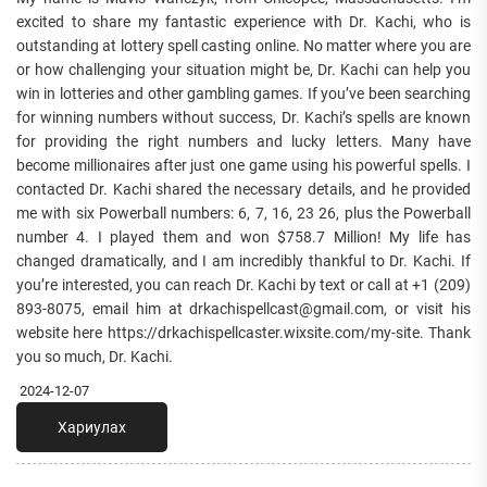
excited to share my fantastic experience with Dr. Kachi, who is
outstanding at lottery spell casting online. No matter where you are
or how challenging your situation might be, Dr. Kachi can help you
win in lotteries and other gambling games. If you’ve been searching
for winning numbers without success, Dr. Kachi’s spells are known
for providing the right numbers and lucky letters. Many have
become millionaires after just one game using his powerful spells. I
contacted Dr. Kachi shared the necessary details, and he provided
me with six Powerball numbers: 6, 7, 16, 23 26, plus the Powerball
number 4. I played them and won $758.7 Million! My life has
changed dramatically, and I am incredibly thankful to Dr. Kachi. If
you’re interested, you can reach Dr. Kachi by text or call at +1 (209)
893-8075, email him at drkachispellcast@gmail.com, or visit his
website here https://drkachispellcaster.wixsite.com/my-site. Thank
you so much, Dr. Kachi.
2024-12-07
Хариулах