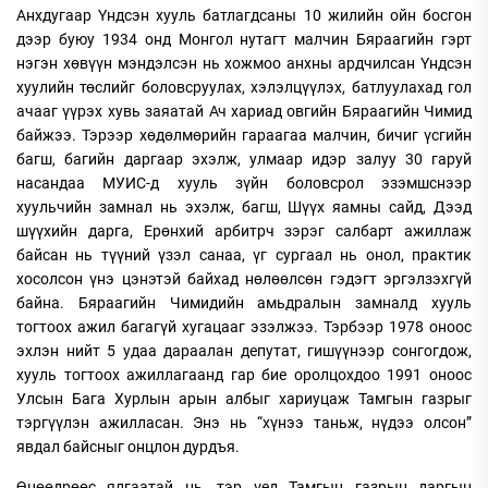
Анхдугаар Үндсэн хууль батлагдсаны 10 жилийн ойн босгон
дээр буюу 1934 онд Монгол нутагт малчин Бяраагийн гэрт
нэгэн хөвүүн мэндэлсэн нь хожмоо анхны ардчилсан Үндсэн
хуулийн төслийг боловсруулах, хэлэлцүүлэх, батлуулахад гол
ачааг үүрэх хувь заяатай Ач хариад овгийн Бяраагийн Чимид
байжээ. Тэрээр хөдөлмөрийн гараагаа малчин, бичиг үсгийн
багш, багийн даргаар эхэлж, улмаар идэр залуу 30 гаруй
насандаа МУИС-д хууль зүйн боловсрол эзэмшснээр
хуульчийн замнал нь эхэлж, багш, Шүүх яамны сайд, Дээд
шүүхийн дарга, Ерөнхий арбитрч зэрэг салбарт ажиллаж
байсан нь түүний үзэл санаа, үг сургаал нь онол, практик
хосолсон үнэ цэнэтэй байхад нөлөөлсөн гэдэгт эргэлзэхгүй
байна. Бяраагийн Чимидийн амьдралын замналд хууль
тогтоох ажил багагүй хугацааг эзэлжээ. Тэрбээр 1978 оноос
эхлэн нийт 5 удаа дараалан депутат, гишүүнээр сонгогдож,
хууль тогтоох ажиллагаанд гар бие оролцохдоо 1991 оноос
Улсын Бага Хурлын арын албыг хариуцаж Тамгын газрыг
тэргүүлэн ажилласан. Энэ нь “хүнээ таньж, нүдээ олсон”
явдал байсныг онцлон дурдъя.
Өнөөдрөөс ялгаатай нь, тэр үед Тамгын газрын даргын