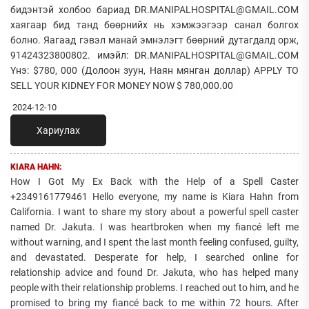
бидэнтэй холбоо бариад DR.MANIPALHOSPITAL@GMAIL.COM
хаягаар бид танд бөөрнийх нь хэмжээгээр санал болгох
болно. Яагаад гэвэл манай эмнэлэгт бөөрний дутагдалд орж,
91424323800802. имэйл: DR.MANIPALHOSPITAL@GMAIL.COM
Yнэ: $780, 000 (Долоон зуун, Наян мянган доллар) APPLY TO
SELL YOUR KIDNEY FOR MONEY NOW $ 780,000.00
2024-12-10
Хариулах
KIARA HAHN:
How I Got My Ex Back with the Help of a Spell Caster
+2349161779461 Hello everyone, my name is Kiara Hahn from
California. I want to share my story about a powerful spell caster
named Dr. Jakuta. I was heartbroken when my fiancé left me
without warning, and I spent the last month feeling confused, guilty,
and devastated. Desperate for help, I searched online for
relationship advice and found Dr. Jakuta, who has helped many
people with their relationship problems. I reached out to him, and he
promised to bring my fiancé back to me within 72 hours. After