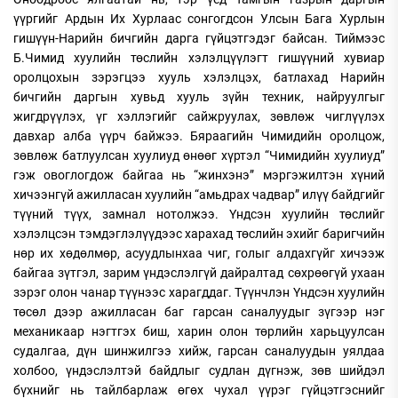
үүргийг Ардын Их Хурлаас сонгогдсон Улсын Бага Хурлын
гишүүн-Нарийн бичгийн дарга гүйцэтгэдэг байсан. Тиймээс
Б.Чимид хуулийн төслийн хэлэлцүүлэгт гишүүний хувиар
оролцохын зэрэгцээ хууль хэлэлцэх, батлахад Нарийн
бичгийн даргын хувьд хууль зүйн техник, найруулгыг
жигдрүүлэх, үг хэллэгийг сайжруулах, зөвлөж чиглүүлэх
давхар алба үүрч байжээ. Бяраагийн Чимидийн оролцож,
зөвлөж батлуулсан хуулиуд өнөөг хүртэл “Чимидийн хуулиуд”
гэж овоглогдож байгаа нь “жинхэнэ” мэргэжилтэн хүний
хичээнгүй ажилласан хуулийн “амьдрах чадвар” илүү байдгийг
түүний түүх, замнал нотолжээ. Үндсэн хуулийн төслийг
хэлэлцсэн тэмдэглэлүүдээс харахад төслийн эхийг баригчийн
нөр их хөдөлмөр, асуудлынхаа чиг, голыг алдахгүйг хичээж
байгаа зүтгэл, зарим үндэслэлгүй дайралтад сөхрөөгүй ухаан
зэрэг олон чанар түүнээс харагддаг. Түүнчлэн Үндсэн хуулийн
төсөл дээр ажилласан баг гарсан саналуудыг зүгээр нэг
механикаар нэгтгэх биш, харин олон төрлийн харьцуулсан
судалгаа, дүн шинжилгээ хийж, гарсан саналуудын уялдаа
холбоо, үндэслэлтэй байдлыг судлан дүгнэж, зөв шийдэл
бүхнийг нь тайлбарлаж өгөх чухал үүрэг гүйцэтгэснийг