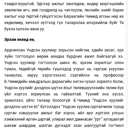
тэмдэглүүштэй. Эдгээр ажлыг зангидаж, өндөр мэргэшлийн
зөвлөгөө өгч, зөв голдрилд нь чиглүүлж, төслийн эхийг барих
ажлыг нэр төртэй гүйцэтгэсэн Бяраагийн Чимид агсны нөр их
хөдөлмөр, хичээл зүтгэлд гүн талархлаа илэрхийлж буйг Та
бүхэн хүлээн авна уу.
Эрхэм нөхөд өө,
Ардчилсан Үндсэн хуулиар зорьсон нийгэм, эдийн засаг, эрх
зүйн тогтолцоо өөрөө аяндаа бүрдчих ажил байгаагүй ээ.
Үндсэн хуулиар тогтоосон шинэ ёс, эрхэм зорилгыг олон
түмэн, төдийгүй төрийн түшээдэд учрыг нь гаргаж ухуулан
таниулах, зөрүү хэрэглэхээс сэргийлэх нь профессор
Б.Чимидийн амьдралын дараагийн нэгэн чухал зорилго болж,
Үндсэн хуулийг дээдлэн шүтэх ёсыг төлөвшүүлэхийн төлөө бүх
үйл хэргээ зориулсан нь гайхалтай. Түүний энэ хүсэл,
эрмэлзэл, үйлс талаар болоогүй. Б.Чимид “Үндсэн хуулийг
дээдлэн шүтэх ёс” бүтээлдээ “
Үндсэн хуулиа сурталчилж түүнд
сурган хэвшүүлэх ажлыг баг хороо, айл өрх хүртэлх улсын
хэмжээний өргөн цартай, улирал жил дамнасан “урт” хугацаатай
шахаж шаардаж, шалган дүгнэдэг эзэн шалгууртай тогтмол