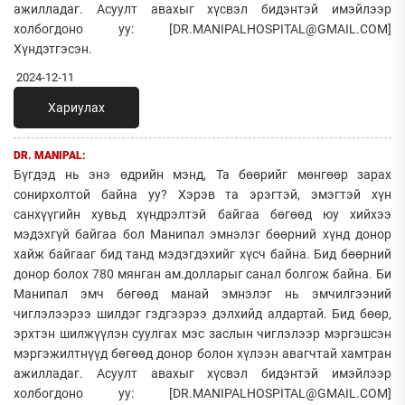
ажилладаг. Асуулт авахыг хүсвэл бидэнтэй имэйлээр
холбогдоно уу: [DR.MANIPALHOSPITAL@GMAIL.COM]
Хүндэтгэсэн.
2024-12-11
Хариулах
DR. MANIPAL:
Бүгдэд нь энэ өдрийн мэнд, Та бөөрийг мөнгөөр зарах
сонирхолтой байна уу? Хэрэв та эрэгтэй, эмэгтэй хүн
санхүүгийн хувьд хүндрэлтэй байгаа бөгөөд юу хийхээ
мэдэхгүй байгаа бол Манипал эмнэлэг бөөрний хүнд донор
хайж байгааг бид танд мэдэгдэхийг хүсч байна. Бид бөөрний
донор болох 780 мянган ам.долларыг санал болгож байна. Би
Манипал эмч бөгөөд манай эмнэлэг нь эмчилгээний
чиглэлээрээ шилдэг гэдгээрээ дэлхийд алдартай. Бид бөөр,
эрхтэн шилжүүлэн суулгах мэс заслын чиглэлээр мэргэшсэн
мэргэжилтнүүд бөгөөд донор болон хүлээн авагчтай хамтран
ажилладаг. Асуулт авахыг хүсвэл бидэнтэй имэйлээр
холбогдоно уу: [DR.MANIPALHOSPITAL@GMAIL.COM]