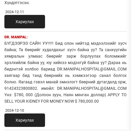
Хүндэтгэсэн.
2024-12-11
Хариулах
DR. MANIPAL:
БҮГДЭЭРЭЭ САЙН УУ!!!!! Бид олон нийтэд мэдээлэхийг хүсч
байна; Та бөөрийг худалдахыг хүсч байна уу? Та санхүүгийн
хямралын улмаас бөөрийг зарж борлуулах боломжийг
эрэлхийлж байна уу, юу хийхээ мэдэхгүй байна уу? Дараа нь
бидэнтэй холбоо бариад DR.MANIPALHOSPITAL@GMAIL.COM
хаягаар бид танд бөөрнийх нь хэмжээгээр санал болгох
болно. Яагаад гэвэл манай эмнэлэгт бөөрний дутагдалд орж,
91424323800802. имэйл: DR.MANIPALHOSPITAL@GMAIL.COM
Yнэ: $780, 000 (Долоон зуун, Наян мянган доллар) APPLY TO
SELL YOUR KIDNEY FOR MONEY NOW $ 780,000.00
2024-12-10
Хариулах