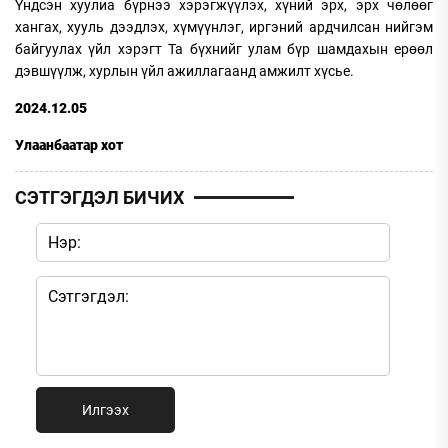
Үндсэн хуулиа бүрнээ хэрэгжүүлэх, хүний эрх, эрх чөлөөг
хангах, хууль дээдлэх, хүмүүнлэг, иргэний ардчилсан нийгэм
байгуулах үйл хэрэгт Та бүхнийг улам бүр шамдахын ерөөл
дэвшүүлж, хурлын үйл ажиллагаанд амжилт хүсье.
2024.12.05
Улаанбаатар хот
СЭТГЭГДЭЛ БИЧИХ
Илгээх