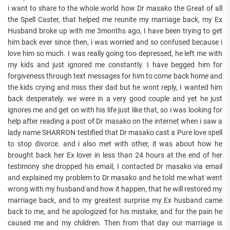
i want to share to the whole world how Dr masako the Great of all
the Spell Caster, that helped me reunite my marriage back, my Ex
Husband broke up with me 3months ago, I have been trying to get
him back ever since then, i was worried and so confused because i
love him so much. I was really going too depressed, he left me with
my kids and just ignored me constantly. I have begged him for
forgiveness through text messages for him to come back home and
the kids crying and miss their dad but he wont reply, I wanted him
back desperately. we were in a very good couple and yet he just
ignores me and get on with his life just like that, so i was looking for
help after reading a post of Dr masako on the internet when i saw a
lady name SHARRON testified that Dr masako cast a Pure love spell
to stop divorce. and i also met with other, it was about how he
brought back her Ex lover in less than 24 hours at the end of her
testimony she dropped his email, I contacted Dr masako via email
and explained my problem to Dr masako and he told me what went
wrong with my husband and how it happen, that he will restored my
marriage back, and to my greatest surprise my Ex husband came
back to me, and he apologized for his mistake, and for the pain he
caused me and my children. Then from that day our marriage is