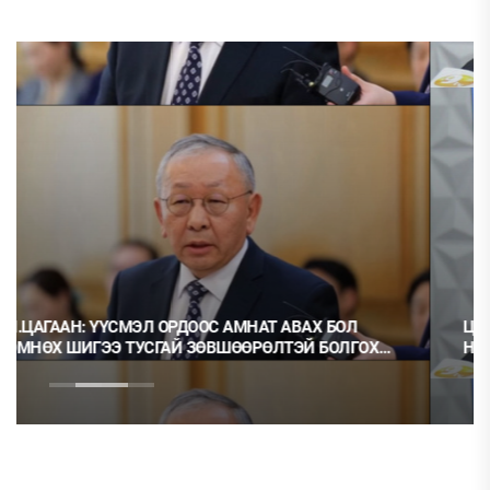
Ц.МОНГОЛ: НЭГ ГЭРЭЭГ ГЭМТ ХЭРЭГ ГЭЭД, НӨГӨӨГ
НЬ ОРХИХ НЬ ШУДАРГА ЁС УУ?