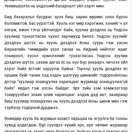
төлөвшүүлэх нь үндэсний бахархалт үйл хэрэг мөн.
Бид бахархлыг бусдаас эрэх биш, харин өөрөөс олох бүрэн
боломжтой, бас үүрэгтэй. Хууль нэг мөр хэрэгжих, хэнийг ч үл
ялгаж, ижил тэгш үйлчилдэг байх, хуулиа дээдлэх нь Үндсэн
хуулиар тунхагласан чухал зарчмууд билээ. Үндсэн хуулийг
дээдлэн шүтэх нь хууль дээдлэх ёсны суурь гэж үзсэн
Бяраагийн Чимидийн үзэл санаа нь бидний нийтлэг ашиг
сонирхол, хүсэл эрмэлзлийг тунхагласан Үндсэн хуулиа
дээдлэн шүтэх, сахиж дагах ёс нь хүн бүр анхаарч, хичээх үйл
хэрэг байх ёстойг харуулж байна. Тэрээр хууль дээдлэх ёс
оршиж буйг таних хэд хэдэн шалгуур шинжийг тодорхойлсны
дотор “хуулиар зохицуулах харилцааг журмаар зохицуулахгүй
байх” явдал гэж үзсэн байдаг. Эрх зүйн хэм хэмжээгээр
тохируулбал зохих алив харилцааг элдэв дэд акт, заавраар
биш хуулиар зохицуулах нь хууль дээдлэх ёсны шинж мөн гэж
тэрбээр тодорхой дурджээ.
Өнөөдөр хууль ба журмын зохист харьцаа нь агуулга ба тооны
хувьд алдагдаж, бүр сүүлдээ хүний эрх, эрх чөлөөг журмаар
хязгаарлах нь газар авах болсон нь Үндсэн хуульд заасан эрх