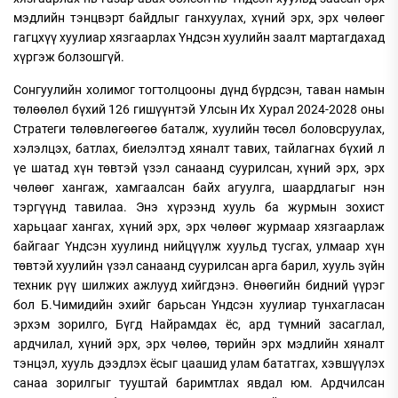
мэдлийн тэнцвэрт байдлыг ганхуулах, хүний эрх, эрх чөлөөг
гагцхүү хуулиар хязгаарлах Үндсэн хуулийн заалт мартагдахад
хүргэж болзошгүй.
Сонгуулийн холимог тогтолцооны дүнд бүрдсэн, таван намын
төлөөлөл бүхий 126 гишүүнтэй Улсын Их Хурал 2024-2028 оны
Стратеги төлөвлөгөөгөө баталж, хуулийн төсөл боловсруулах,
хэлэлцэх, батлах, биелэлтэд хяналт тавих, тайлагнах бүхий л
үе шатад хүн төвтэй үзэл санаанд суурилсан, хүний эрх, эрх
чөлөөг хангаж, хамгаалсан байх агуулга, шаардлагыг нэн
тэргүүнд тавилаа. Энэ хүрээнд хууль ба журмын зохист
харьцааг хангах, хүний эрх, эрх чөлөөг журмаар хязгаарлаж
байгааг Үндсэн хуулинд нийцүүлж хуульд тусгах, улмаар хүн
төвтэй хуулийн үзэл санаанд суурилсан арга барил, хууль зүйн
техник рүү шилжих ажлууд хийгдэнэ. Өнөөгийн бидний үүрэг
бол Б.Чимидийн эхийг барьсан Үндсэн хуулиар тунхагласан
эрхэм зорилго, Бүгд Найрамдах ёс, ард түмний засаглал,
ардчилал, хүний эрх, эрх чөлөө, төрийн эрх мэдлийн хяналт
тэнцэл, хууль дээдлэх ёсыг цаашид улам бататгах, хэвшүүлэх
санаа зорилгыг тууштай баримтлах явдал юм. Ардчилсан