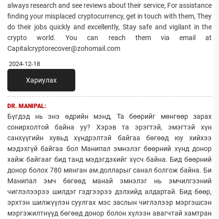
always research and see reviews about their service, For assistance
finding your misplaced cryptocurrency, get in touch with them, They
do their jobs quickly and excellently, Stay safe and vigilant in the
crypto world. You can reach them via email at
Capitalcryptorecover@zohomail.com
2024-12-18
Хариулах
DR. MANIPAL:
Бүгдэд нь энэ өдрийн мэнд, Та бөөрийг мөнгөөр зарах
сонирхолтой байна уу? Хэрэв та эрэгтэй, эмэгтэй хүн
санхүүгийн хувьд хүндрэлтэй байгаа бөгөөд юу хийхээ
мэдэхгүй байгаа бол Манипал эмнэлэг бөөрний хүнд донор
хайж байгааг бид танд мэдэгдэхийг хүсч байна. Бид бөөрний
донор болох 780 мянган ам.долларыг санал болгож байна. Би
Манипал эмч бөгөөд манай эмнэлэг нь эмчилгээний
чиглэлээрээ шилдэг гэдгээрээ дэлхийд алдартай. Бид бөөр,
эрхтэн шилжүүлэн суулгах мэс заслын чиглэлээр мэргэшсэн
мэргэжилтнүүд бөгөөд донор болон хүлээн авагчтай хамтран