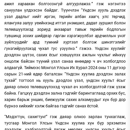
ажил хараахан болгосонгүй алгуурлажээ.
” гэж нэгэнтээ
сануулан үлдээсэн байдаг. Түүнчлэн “
Үндсэн хууль дээдлэх
үзэл дадлыг нийт иргэн, төрийн албан хаагч, улс төрчид,
ялангуяа залуу үеийнхэнд итгэл үнэмшил, дадал зуршил болон
төлөвшүүлэхэд зориуд анхаарал тавьж төрийн бодлогын
түвшинд зохих шийдвэр гарган хэрэгжүүлбэл ардчиллын үнэт
зүйлсүүдийг ард түмний хүртээл болгож шинэтгэлийг
гүнзгийрүүлэхэд чухал тус үзүүлнэ.
” гэжээ. Үндсэн хуулийг
дээдлэн шүтэх, сахих ёсыг хэвшүүлэх ажлын чухлыг ийнхүү
онцолж байсан түүний үзэл санаа өнөөдөр ч ач холбогдлоо
алдаагүй. Тиймээс Монгол Улсын Их Хурал 2024 оны 11 дүгээр
сарын 21-ний өдөр баталсан “Үндсэн хуулиа дээдлэн залах
тухай” тогтоол нь хууль дээдлэх үзэл, үндсэн хуульт ёсыг
даяар олноо төлөвшүүлэхэд чухал ач холбогдолтой гэж үзэж
байна. Гагцхүү дээдлэн зална гэдгийг баринтаглаад орхих бус,
харин барьж унших, биежүүлж сахих алхамуудыг хүн бүр дор
бүрнээ хийхийг хэлж байгаа гэдгийг санах ёстой.
“Мэдэгтүн, сахигтун!” гэж даяар олноо зарлан тунхаглаж,
тусгаар Монгол Улсын Үндсэн хуулиа хүн бүр эрхэмлэн
дээдэлж, хэлбэрэлтгүй дагаж мөрдөх, үндсэн хуульт ёсыг