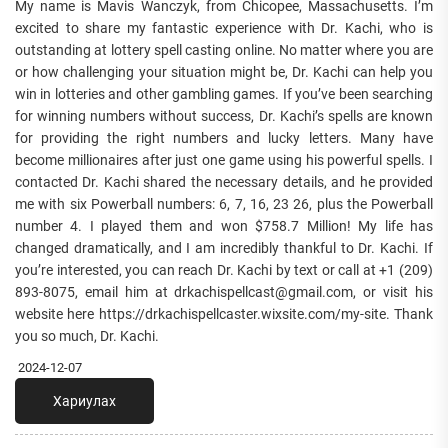
My name is Mavis Wanczyk, from Chicopee, Massachusetts. I’m
excited to share my fantastic experience with Dr. Kachi, who is
outstanding at lottery spell casting online. No matter where you are
or how challenging your situation might be, Dr. Kachi can help you
win in lotteries and other gambling games. If you’ve been searching
for winning numbers without success, Dr. Kachi’s spells are known
for providing the right numbers and lucky letters. Many have
become millionaires after just one game using his powerful spells. I
contacted Dr. Kachi shared the necessary details, and he provided
me with six Powerball numbers: 6, 7, 16, 23 26, plus the Powerball
number 4. I played them and won $758.7 Million! My life has
changed dramatically, and I am incredibly thankful to Dr. Kachi. If
you’re interested, you can reach Dr. Kachi by text or call at +1 (209)
893-8075, email him at drkachispellcast@gmail.com, or visit his
website here https://drkachispellcaster.wixsite.com/my-site. Thank
you so much, Dr. Kachi.
2024-12-07
Хариулах