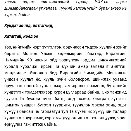
улсын эрдэм шинжилгээний хуралд УИХ-ын дарга
Д.Амарбаясгалан үг хэллээ. Түүний хэлсэн үгийг бүрэн эхээр нь
хүргэж байна.
Хүндэт зочид, илтгэгчид,
Хатагтай, ноёд оо
Төр, нийгмийн нэрт зүтгэлтэн, ардчилсан Үндсэн хуулийн эхийг
баригч, Монгол Улсын хөдөлмөрийн баатар, Бяраагийн
Чимидийн 90 насны ойд зориулсан эрдэм шинжилгээний
хуралд хүрэлцэн ирсэн Та бүхний амар амгаланг айлтган
мэндчилье. Өнөөдөр бид Бяраагийн Чимидийн Монголын
үндсэн хуульт ёс, хууль зүйн боловсрол, шинжлэх ухаанд
оруулсан онцгой хувь нэмэр, амьдралын замнал, бүтээлийг
хүндэтгэн тэмдэглэхээр хуран цуглараад байна. Энэ танхимд
суугаа Та бүхний ачит багш, анд нөхөр, хамтран зүтгэгч,
шимтэн уншдаг бүтээл туурвигч, түүнчлэн эрхэм хань, эцэг
хүмүүн байсан нь гарцаагүй тул Та бүхэн их хүмүүний талаар
хүндэтгэл, дурсамж, сургамж дүүрэн илтгэл хэлэлцүүлж, яриа
өрнүүлнэ гэж итгэж байна.