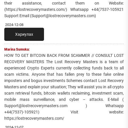
their assistance, contact them on Website:
(https://lostrecoverymasters.com/) Whatsapp +44(7537-105921
Support Email (Support@lostrecoverymasters.com)
2024-12-08
Хариулах
Marina Sumska:
HOW TO GET BITCOIN BACK FROM SCAMMER // CONSULT LOST
RECOVERY MASTERS The Lost Recovery Masters is a team of
experienced Crypto Experts currently collecting funds back to all
scam victims. Anyone that has fallen prey to these fake online
imposters and bogus investments Schemes contact Lost Recovery
Masters and explain your situation; They will assist you in all crypto
scam retrieval funds, bitcoin wallets reclaiming, investment scam,
mobile mass surveillance, and cyber – attacks. E-Mail (
Support@lostrecoverymasters.com ) Whatsapp
+44(7537)-105921) Visit website:
https://lostrecoverymasters.com/
2024-12-07