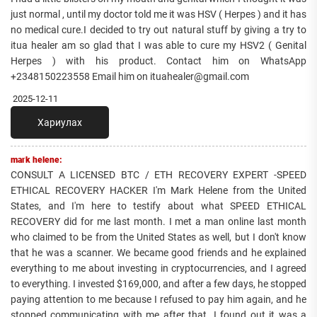
just normal , until my doctor told me it was HSV ( Herpes ) and it has
no medical cure.I decided to try out natural stuff by giving a try to
itua healer am so glad that I was able to cure my HSV2 ( Genital
Herpes ) with his product. Contact him on WhatsApp
+2348150223558 Email him on ituahealer@gmail.com
2025-12-11
Хариулах
mark helene:
CONSULT A LICENSED BTC / ETH RECOVERY EXPERT -SPEED
ETHICAL RECOVERY HACKER I'm Mark Helene from the United
States, and I'm here to testify about what SPEED ETHICAL
RECOVERY did for me last month. I met a man online last month
who claimed to be from the United States as well, but I don't know
that he was a scanner. We became good friends and he explained
everything to me about investing in cryptocurrencies, and I agreed
to everything. I invested $169,000, and after a few days, he stopped
paying attention to me because I refused to pay him again, and he
stopped communicating with me after that. I found out it was a