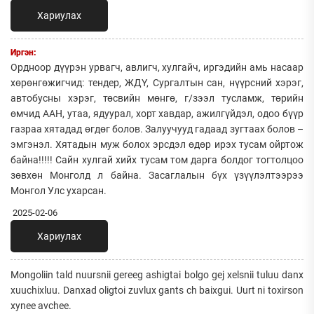
Хариулах
Иргэн:
Ордноор дүүрэн урвагч, авлигч, хулгайч, иргэдийн амь насаар
хөрөнгөжигчид: тендер, ЖДҮ, Сургалтын сан, нүүрсний хэрэг,
автобусны хэрэг, төсвийн мөнгө, г/зээл тусламж, төрийн
өмчид ААН, утаа, ядуурал, хорт хавдар, ажилгүйдэл, одоо бүүр
газраа хятадад өгдөг болов. Залуучууд гадаад зугтаах болов –
эмгэнэл. Хятадын муж болох эрсдэл өдөр ирэх тусам ойртож
байна!!!!! Сайн хулгай хийх тусам том дарга болдог тогтолцоо
зөвхөн Монголд л байна. Засаглалын бүх үзүүлэлтээрээ
Монгол Улс ухарсан.
2025-02-06
Хариулах
Mongoliin tald nuursnii gereeg ashigtai bolgo gej xelsnii tuluu danx
xuuchixluu. Danxad oligtoi zuvlux gants ch baixgui. Uurt ni toxirson
xynee avchee.