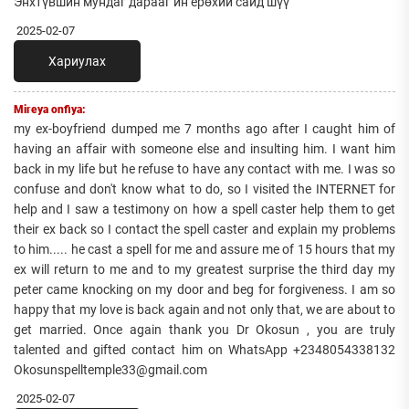
Энхтүвшин мундаг дарааг йн ерөхий сайд шүү
2025-02-07
Хариулах
Mireya onfiya:
my ex-boyfriend dumped me 7 months ago after I caught him of
having an affair with someone else and insulting him. I want him
back in my life but he refuse to have any contact with me. I was so
confuse and don't know what to do, so I visited the INTERNET for
help and I saw a testimony on how a spell caster help them to get
their ex back so I contact the spell caster and explain my problems
to him..... he cast a spell for me and assure me of 15 hours that my
ex will return to me and to my greatest surprise the third day my
peter came knocking on my door and beg for forgiveness. I am so
happy that my love is back again and not only that, we are about to
get married. Once again thank you Dr Okosun , you are truly
talented and gifted contact him on WhatsApp +2348054338132
Okosunspelltemple33@gmail.com
2025-02-07