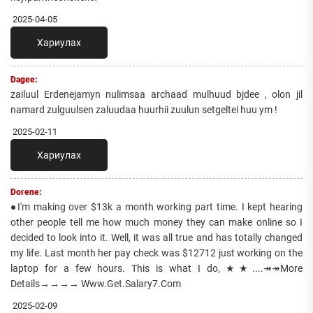
2025-04-05
Хариулах
Dagee:
zailuul Erdenejamyn nulimsaa archaad mulhuud bjdee , olon jil
namard zulguulsen zaluudaa huurhii zuulun setgeltei huu ym !
2025-02-11
Хариулах
Dorene:
●I'm making over $13k a month working part time. I kept hearing
other people tell me how much money they can make online so I
decided to look into it. Well, it was all true and has totally changed
my life. Last month her pay check was $12712 just working on the
laptop for a few hours. This is what I do, ★★....↠↠More
Details→→→→ Www.Get.Salary7.Com
2025-02-09