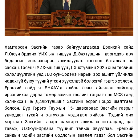
Хамтарсан Засгийн газар байгуулагдахад Ерөнхий сайд
Л.Оюун-Эрдэнэ УИХ-ын гишүүн Д.Энхтүвшинг дэргэдээ авч
бодлогын зөвлөхөөрөө ажиллуулах тогтоол баталсан нь
саяхан. Гэсэн ч УИХ-ын гишүүн Д.Энхтүвшин 2025 оны төсвийн
хэлэлцүүлгийн үед Л.Оюун-Эрдэнэ нарын эрх ашигт үйлчилж
чадахгүй буюу түүний утсан хүүхэлдэй болохгүй гэдгээ хэлсэн.
Ерөнхий сайд ч БНХАУ-д албан ёсны айлчлал хийгээд
ирсэнийхээ дараа төмөр замын төслийг гацаагч нь MCS гээд
хэлчихсэн нь Д.Энхтүвшинг Засгийн эсрэг ноцох шалтгаан
болсон. Бүр Гэрэгэ Таур-ын 15- давхараас Засгийн газрыг
удирддаг тухай ч хатуухан мэдэгдэл хийсэн. Тэдний энэ
маргаан Засгийн газарт хамтарч ажиллах итгэлцэлд цэг
тавьж, Л.Оюун-Эрдэнэ түүнийг тавьж явууллаа. Ерөнхий
сайдын Эдийн засгийн бодлогын зөвлөл гэдэг бол Засгийн