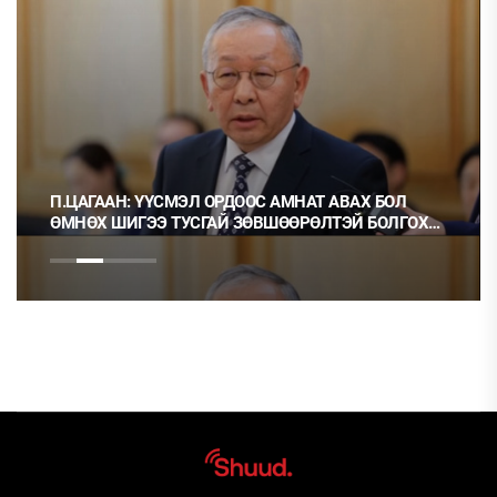
П.ЦАГААН: ҮҮСМЭЛ ОРДООС АМНАТ АВАХ БОЛ
ӨМНӨХ ШИГЭЭ ТУСГАЙ ЗӨВШӨӨРӨЛТЭЙ БОЛГОХ
ХЭРЭГТЭЙ