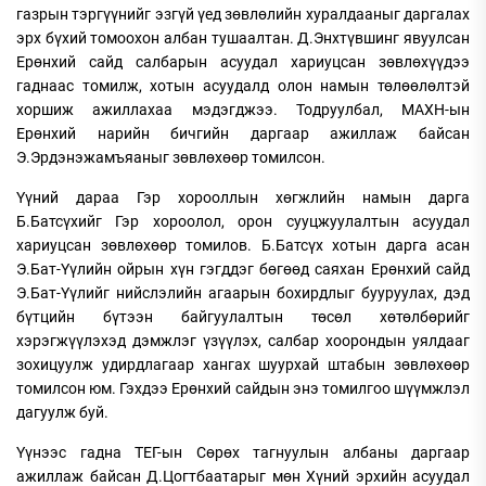
газрын тэргүүнийг эзгүй үед зөвлөлийн хуралдааныг даргалах
эрх бүхий томоохон албан тушаалтан. Д.Энхтүвшинг явуулсан
Ерөнхий сайд салбарын асуудал хариуцсан зөвлөхүүдээ
гаднаас томилж, хотын асуудалд олон намын төлөөлөлтэй
хоршиж ажиллахаа мэдэгджээ. Тодруулбал, МАХН-ын
Ерөнхий нарийн бичгийн даргаар ажиллаж байсан
Э.Эрдэнэжамъяаныг зөвлөхөөр томилсон.
Үүний дараа Гэр хорооллын хөгжлийн намын дарга
Б.Батсүхийг Гэр хороолол, орон сууцжуулалтын асуудал
хариуцсан зөвлөхөөр томилов. Б.Батсүх хотын дарга асан
Э.Бат-Үүлийн ойрын хүн гэгддэг бөгөөд саяхан Ерөнхий сайд
Э.Бат-Үүлийг нийслэлийн агаарын бохирдлыг бууруулах, дэд
бүтцийн бүтээн байгуулалтын төсөл хөтөлбөрийг
хэрэгжүүлэхэд дэмжлэг үзүүлэх, салбар хоорондын уялдааг
зохицуулж удирдлагаар хангах шуурхай штабын зөвлөхөөр
томилсон юм. Гэхдээ Ерөнхий сайдын энэ томилгоо шүүмжлэл
дагуулж буй.
Үүнээс гадна ТЕГ-ын Сөрөх тагнуулын албаны даргаар
ажиллаж байсан Д.Цогтбаатарыг мөн Хүний эрхийн асуудал