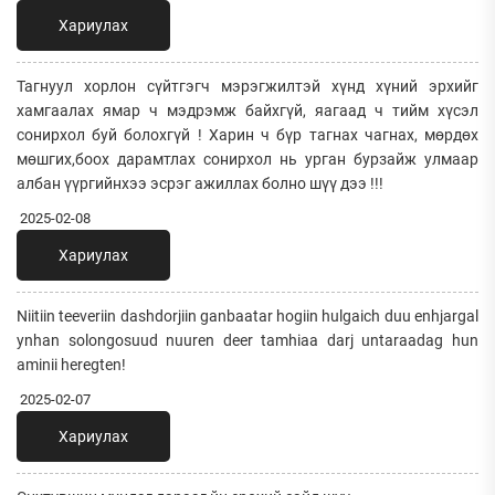
Хариулах
Тагнуул хорлон сүйтгэгч мэрэгжилтэй хүнд хүний эрхийг
хамгаалах ямар ч мэдрэмж байхгүй, яагаад ч тийм хүсэл
сонирхол буй болохгүй ! Харин ч бүр тагнах чагнах, мөрдөх
мөшгих,боох дарамтлах сонирхол нь урган бурзайж улмаар
албан үүргийнхээ эсрэг ажиллах болно шүү дээ !!!
2025-02-08
Хариулах
Niitiin teeveriin dashdorjiin ganbaatar hogiin hulgaich duu enhjargal
ynhan solongosuud nuuren deer tamhiaa darj untaraadag hun
aminii heregten!
2025-02-07
Хариулах