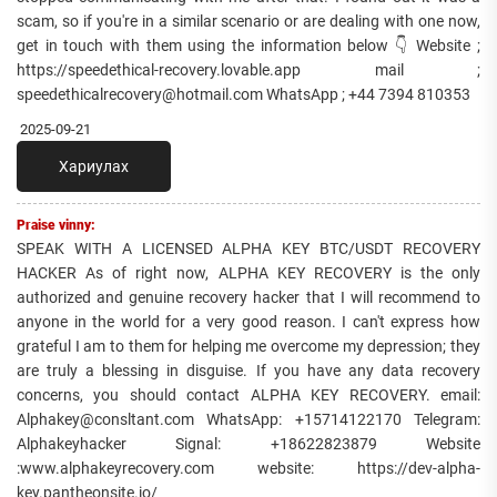
scam, so if you're in a similar scenario or are dealing with one now,
get in touch with them using the information below 👇 Website ;
https://speedethical-recovery.lovable.app mail ;
speedethicalrecovery@hotmail.com WhatsApp ; +44 7394 810353
2025-09-21
Хариулах
Praise vinny:
SPEAK WITH A LICENSED ALPHA KEY BTC/USDT RECOVERY
HACKER As of right now, ALPHA KEY RECOVERY is the only
authorized and genuine recovery hacker that I will recommend to
anyone in the world for a very good reason. I can't express how
grateful I am to them for helping me overcome my depression; they
are truly a blessing in disguise. If you have any data recovery
concerns, you should contact ALPHA KEY RECOVERY. email:
Alphakey@consltant.com WhatsApp: +15714122170 Telegram:
Alphakeyhacker Signal: +18622823879 Website
:www.alphakeyrecovery.com website: https://dev-alpha-
key.pantheonsite.io/