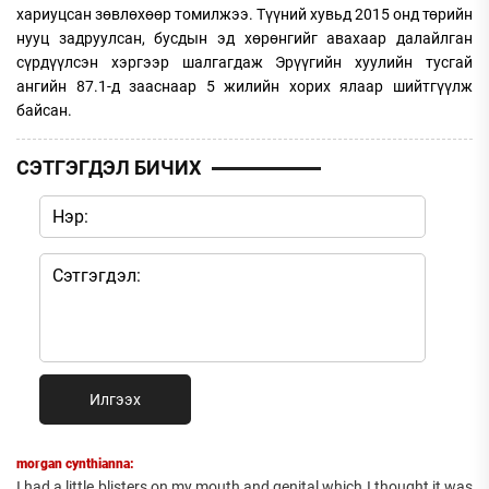
хариуцсан зөвлөхөөр томилжээ. Түүний хувьд 2015 онд төрийн
нууц задруулсан, бусдын эд хөрөнгийг авахаар далайлган
сүрдүүлсэн хэргээр шалгагдаж Эрүүгийн хуулийн тусгай
ангийн 87.1-д зааснаар 5 жилийн хорих ялаар шийтгүүлж
байсан.
СЭТГЭГДЭЛ БИЧИХ
Илгээх
morgan cynthianna:
I had a little blisters on my mouth and genital which I thought it was