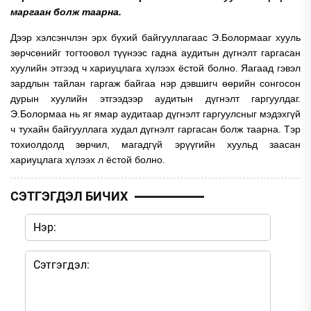
маргаан болж таарна.
Дээр хэлсэнчлэн эрх бүхий байгууллагаас Э.Болормааг хууль
зөрчсөнийг тогтоовол түүнээс гадна аудитын дүгнэлт гаргасан
хуулийн этгээд ч хариуцлага хүлээх ёстой болно. Яагаад гэвэл
зардлын тайлан гаргаж байгаа нэр дэвшигч өөрийн сонгосон
дурын хуулийн этгээдээр аудитын дүгнэлт гаргуулдаг.
Э.Болормаа нь яг ямар аудитаар дүгнэлт гаргуулсныг мэдэхгүй
ч тухайн байгууллага худал дүгнэлт гаргасан болж таарна. Тэр
тохиолдолд зөрчил, магадгүй эрүүгийн хуульд заасан
хариуцлага хүлээх л ёстой болно.
СЭТГЭГДЭЛ БИЧИХ