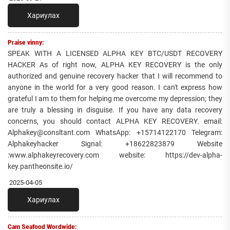
Хариулах
Praise vinny:
SPEAK WITH A LICENSED ALPHA KEY BTC/USDT RECOVERY
HACKER As of right now, ALPHA KEY RECOVERY is the only
authorized and genuine recovery hacker that I will recommend to
anyone in the world for a very good reason. I can't express how
grateful I am to them for helping me overcome my depression; they
are truly a blessing in disguise. If you have any data recovery
concerns, you should contact ALPHA KEY RECOVERY. email:
Alphakey@consltant.com WhatsApp: +15714122170 Telegram:
Alphakeyhacker Signal: +18622823879 Website
:www.alphakeyrecovery.com website: https://dev-alpha-
key.pantheonsite.io/
2025-04-05
Хариулах
Cam Seafood Wordwide: