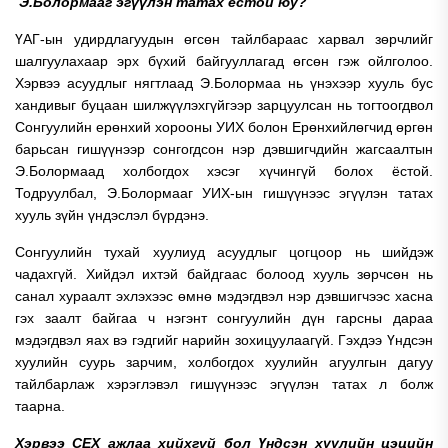
Э.Болормааг эгүүлэн татах ёстой юу?
ҮАГ-ын удирдлагуудын өгсөн тайлбараас харвал зөрчлийг
шалгуулахаар эрх бүхий байгууллагад өгсөн гэж ойлголоо.
Хэрвээ асуудлыг нягтлаад Э.Болормаа нь үнэхээр хууль бус
хандивыг буцаан шилжүүлэхгүйгээр зарцуулсан нь тогтоогдвол
Сонгуулийн ерөнхий хорооны УИХ болон Ерөнхийлөгчид өргөн
барьсан гишүүнээр сонгогдсон нэр дэвшигчдийн жагсаалтын
Э.Болормаад холбогдох хэсэг хүчингүй болох ёстой.
Тодруулбал, Э.Болормааг УИХ-ын гишүүнээс эгүүлэн татах
хууль зүйн үндэслэл бүрдэнэ.
Сонгуулийн тухай хуулиуд асуудлыг цогцоор нь шийдэж
чадахгүй. Хийдэл ихтэй байдгаас болоод хууль зөрчсөн нь
санал хураалт эхлэхээс өмнө мэдэгдвэл нэр дэвшигчээс хасна
гэх заалт байгаа ч нэгэнт сонгуулийн дүн гарсны дараа
мэдэгдвэл яах вэ гэдгийг нарийн зохицуулаагүй. Гэхдээ Үндсэн
хуулийн суурь зарчим, холбогдох хуулийн агуулгын дагуу
тайлбарлаж хэрэглэвэл гишүүнээс эгүүлэн татах л болж
таарна.
Хэрвээ СЕХ ажлаа хийхгүй бол Үндсэн хуулийн цэцийн