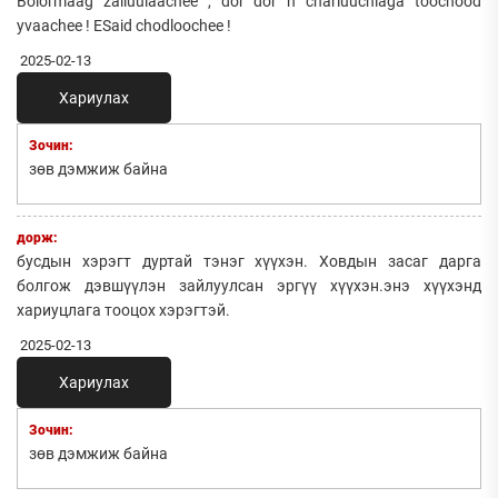
Bolormaag zailuulaachee , dor dor n chariuuchlaga toochood
yvaachee ! ESaid chodloochee !
2025-02-13
Хариулах
Зочин:
зөв дэмжиж байна
дорж:
бусдын хэрэгт дуртай тэнэг хүүхэн. Ховдын засаг дарга
болгож дэвшүүлэн зайлуулсан эргүү хүүхэн.энэ хүүхэнд
хариуцлага тооцох хэрэгтэй.
2025-02-13
Хариулах
Зочин:
зөв дэмжиж байна