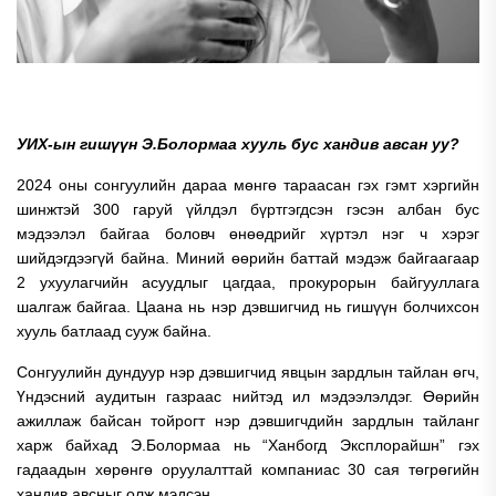
УИХ-ын гишүүн Э.Болормаа хууль бус хандив авсан уу?
2024 оны сонгуулийн дараа мөнгө тараасан гэх гэмт хэргийн
шинжтэй 300 гаруй үйлдэл бүртгэгдсэн гэсэн албан бус
мэдээлэл байгаа боловч өнөөдрийг хүртэл нэг ч хэрэг
шийдэгдээгүй байна. Миний өөрийн баттай мэдэж байгаагаар
2 ухуулагчийн асуудлыг цагдаа, прокурорын байгууллага
шалгаж байгаа. Цаана нь нэр дэвшигчид нь гишүүн болчихсон
хууль батлаад сууж байна.
Сонгуулийн дундуур нэр дэвшигчид явцын зардлын тайлан өгч,
Үндэсний аудитын газраас нийтэд ил мэдээлэлдэг. Өөрийн
ажиллаж байсан тойрогт нэр дэвшигчдийн зардлын тайланг
харж байхад Э.Болормаа нь “Ханбогд Эксплорайшн” гэх
гадаадын хөрөнгө оруулалттай компаниас 30 сая төгрөгийн
хандив авсныг олж мэдсэн.