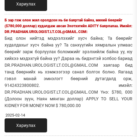
Хариулах
Б зар гэж олон жил оролдсон нь би баяртай байна, миний бөөрийг
($780,000 доллар) худалдаж авсан Энэтхэгийн ADITY баярлалаа. Имэйл:
DR.PRADHAN.UROLOGIST.LT.COL@GMAIL.COM:
Бид олон нийтэд мэдээлэхийг хүсч байна; Та бөөрийг
худалдахыг хүсч байна уу? Та санхүүгийн хямралын улмаас
бөөрийг зарж борлуулах боломжийг эрэлхийлж байна уу, юу
хийхээ мэдэхгүй байна уу? Дараа нь бидэнтэй холбоо бариад
DR.PRADHAN.UROLOGIST.LT.COL@GMAIL.COM хаягаар бид
танд бөөрнийх нь хэмжээгээр санал болгох болно. Яагаад
гэвэл манай эмнэлэгт бөөрний дутагдалд орж,
91424323800802. имэйл:
DR.PRADHAN.UROLOGIST.LT.COL@GMAIL.COM Yнэ: $780, 000
(Долоон зуун, Наян мянган доллар) APPLY TO SELL YOUR
KIDNEY FOR MONEY NOW $ 780,000.00
2025-02-14
Хариулах