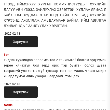
ТГЭЭД ИЙМЭРХҮҮ ХУРГАН КОММУНИСТУУДЫГ ХУУЛИЙН
ДАГУУ АВЧ ҮЗЭЭД ЗАЙЛУУЛАХ ХЭРЭГТЭЙ. ХУДЛАА ЯРИАД Л
БАЙХ ЮМ, ХУДЛАА Л БИЧЭЭД БАЙХ ЮМ. БИД ХУУЛИЙН
ХҮРЭЭНД АЖИЛЛАЖ АМЬДАРМААР БАЙНА. ИЙМ АВИЛГАЧ
ЛУЙВАРЧДЫГ ЗАЙЛУУЛАХ ХЭРЭГТЭЙ.
2025-02-13
Хариулах
Бат:
Үндсэн хуулиндаа парламентаа 2 танхимтай болгож ард түмэн
төрөө хянахгүй бол төрд орж тэр бумтан болох цуваа
тасрахгүй улс хөгжихгүй тусгаар тогтнол маань ч яаж мэдэх
нь ард түмэн минь ухаарч шаардаач , тэмцээч
2025-02-13
Хариулах
zochin: