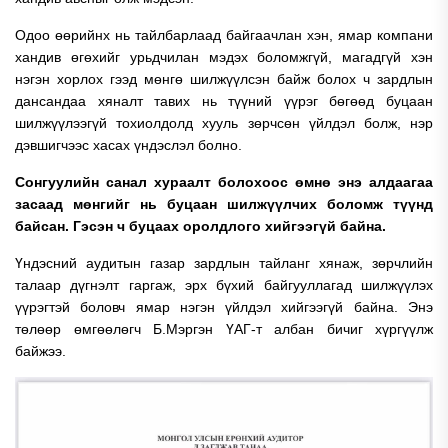
Одоо өөрийнх нь тайлбарлаад байгаачлан хэн, ямар компани
хандив өгөхийг урьдчилан мэдэх боломжгүй, магадгүй хэн
нэгэн хорлох гээд мөнгө шилжүүлсэн байж болох ч зардлын
дансандаа хяналт тавих нь түүний үүрэг бөгөөд буцаан
шилжүүлээгүй тохиолдолд хууль зөрчсөн үйлдэл болж, нэр
дэвшигчээс хасах үндэслэл болно.
Сонгуулийн санал хураалт болохоос өмнө энэ алдаагаа
засаад мөнгийг нь буцаан шилжүүлчих боломж түүнд
байсан. Гэсэн ч буцаах оролдлого хийгээгүй байна.
Үндэсний аудитын газар зардлын тайланг хянаж, зөрчлийн
талаар дүгнэлт гаргаж, эрх бүхий байгууллагад шилжүүлэх
үүрэгтэй боловч ямар нэгэн үйлдэл хийгээгүй байна. Энэ
төлөөр өмгөөлөгч Б.Мэргэн ҮАГ-т албан бичиг хүргүүлж
байжээ.