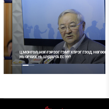
Ц.МОНГОЛ: НЭГ ГЭРЭЭГ ГЭМТ ХЭРЭГ ГЭЭД, НӨГӨӨГ
НЬ ОРХИХ НЬ ШУДАРГА ЁС УУ?