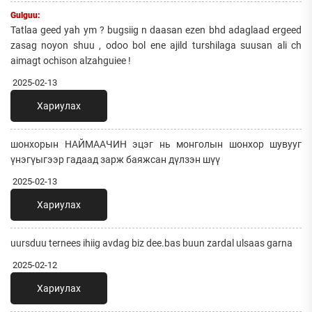
Gulguu:
Tatlaa geed yah ym ? bugsiig n daasan ezen bhd adaglaad ergeed
zasag noyon shuu , odoo bol ene ajild turshilaga suusan ali ch
aimagt ochison alzahguiee !
2025-02-13
Хариулах
шонхорын НАЙМААЧИН эцэг нь монголын шонхор шувууг
үнэгүыгээр гадаад зарж баяжсан дүлзэн шүү
2025-02-13
Хариулах
uursduu ternees ihiig avdag biz dee.bas buun zardal ulsaas garna
2025-02-12
Хариулах