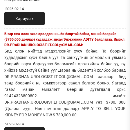
2025-02-14
Хариулах
Б зар гэж олон жил оролдсон нь би баяртай байна, миний бөөрийг
($780,000 доллар) худалдаж авсан Энэтхэгийн ADITY баярлалаа. Имэйл:
DR.PRADHAN.UROLOGIST.LT.COL@GMAIL.COM:
Бид олон нийтэд мэдээлэхийг хүсч байна; Та бөөрийг
худалдахыг хүсч байна уу? Та санхүүгийн хямралын улмаас
бөөрийг зарж борлуулах боломжийг эрэлхийлж байна уу, юу
хийхээ мэдэхгүй байна уу? Дараа нь бидэнтэй холбоо бариад
DR.PRADHAN.UROLOGIST.LT.COL@GMAIL.COM хаягаар бид
танд бөөрнийх нь хэмжээгээр санал болгох болно. Яагаад
гэвэл манай эмнэлэгт бөөрний дутагдалд орж,
91424323800802. имэйл:
DR.PRADHAN.UROLOGIST.LT.COL@GMAIL.COM Yнэ: $780, 000
(Долоон зуун, Наян мянган доллар) APPLY TO SELL YOUR
KIDNEY FOR MONEY NOW $ 780,000.00
2025-02-14