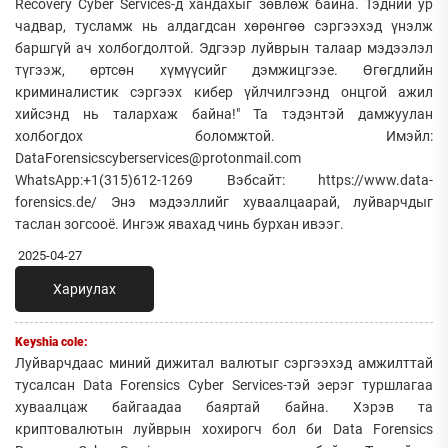
Recovery Cyber Services-д хандахыг зөвлөж байна. Тэдний ур
чадвар, тусламж нь алдагдсан хөрөнгөө сэргээхэд үнэлж
баршгүй ач холбогдолтой. Эдгээр луйврын талаар мэдээлэл
түгээж, өртсөн хүмүүсийг дэмжицгээе. Өгөгдлийн
криминалистик сэргээх кибер үйлчилгээнд онцгой ажил
хийсэнд нь талархаж байна!" Та тэдэнтэй дамжуулан
холбогдох боломжтой. Имэйл:
DataForensicscyberservices@protonmail.com
WhatsApp:+1(315)612-1269 Вэбсайт: https://www.data-
forensics.de/ Энэ мэдээллийг хуваалцаарай, луйварчдыг
таслан зогсооё. Ингэж явахад чинь бурхан ивээг.
2025-04-27
Хариулах
Keyshia cole:
Луйварчдаас миний дижитал валютыг сэргээхэд амжилттай
тусалсан Data Forensics Cyber Services-тэй эерэг туршлагаа
хуваалцаж байгаадаа баяртай байна. Хэрэв та
криптовалютын луйврын хохирогч бол би Data Forensics