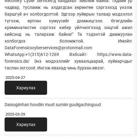
Recovery Cyber Services-д хандахыг зөвлөж байна. Тэдний ур
чадвар, тусламж нь алдагдсан хөрөнгөө сэргээхэд үнэлж
баршгүй ач холбогдолтой. Эдгээр луйврын талаар мэдээлэл
түгээж, өртсөн хүмүүсийг дэмжицгээе. Өгөгдлийн
криминалистик сэргээх кибер үйлчилгээнд онцгой ажил
хийсэнд нь талархаж байна!" Та тэдэнтэй дамжуулан
холбогдох боломжтой. Имэйл:
DataForensicscyberservices@protonmail.com
WhatsApp:+1(315)612-1269 Вэбсайт: https://www.data-
forensics.de/ Энэ мэдээллийг хуваалцаарай, луйварчдыг
таслан зогсооё. Ингэж явахад чинь бурхан ивээг.
2025-04-27
Хариулах
Daisogiinhan hovdiin must sumiin guuligachinguud
2025-03-29
Хариулах