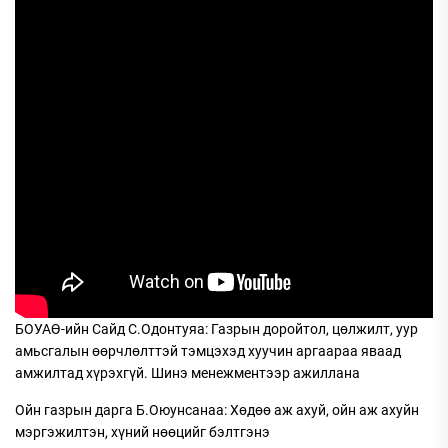
БОУАӨ-ийн Сайд С.Одонтуяа: Газрын доройтол, цөлжилт, уур
амьсгалын өөрчлөлттэй тэмцэхэд хуучин аргаараа яваад
амжилтад хүрэхгүй. Шинэ менежментээр ажиллана
Ойн газрын дарга Б.Оюунсанаа: Хөдөө аж ахуй, ойн аж ахуйн
мэргэжилтэн, хүний нөөцийг бэлтгэнэ