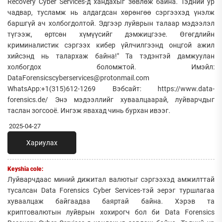
Recovery Cyber Services-д хандахыг зөвлөж байна. Тэдний ур
чадвар, тусламж нь алдагдсан хөрөнгөө сэргээхэд үнэлж
баршгүй ач холбогдолтой. Эдгээр луйврын талаар мэдээлэл
түгээж, өртсөн хүмүүсийг дэмжицгээе. Өгөгдлийн
криминалистик сэргээх кибер үйлчилгээнд онцгой ажил
хийсэнд нь талархаж байна!" Та тэдэнтэй дамжуулан
холбогдох боломжтой. Имэйл:
DataForensicscyberservices@protonmail.com
WhatsApp:+1(315)612-1269 Вэбсайт: https://www.data-
forensics.de/ Энэ мэдээллийг хуваалцаарай, луйварчдыг
таслан зогсооё. Ингэж явахад чинь бурхан ивээг.
2025-04-27
Хариулах
Keyshia cole:
Луйварчдаас миний дижитал валютыг сэргээхэд амжилттай
тусалсан Data Forensics Cyber Services-тэй эерэг туршлагаа
хуваалцаж байгаадаа баяртай байна. Хэрэв та
криптовалютын луйврын хохирогч бол би Data Forensics