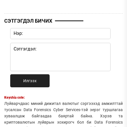
СЭТГЭГДЭЛ БИЧИХ
Илгээх
Keyshia cole:
Луйварчдаас миний дижитал валютыг сэргээхэд амжилттай
тусалсан Data Forensics Cyber Services-тэй эерэг туршлагаа
хуваалцаж байгаадаа баяртай байна. Хэрэв та
криптовалютын луйврын хохирогч бол би Data Forensics