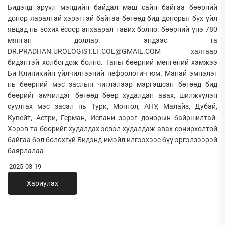
Бидэнд эрүүл мэндийн байдал маш сайн байгаа бөөрний
донор яаралтай хэрэгтэй байгаа бөгөөд бид донорыг бүх үйл
явцад нь зохих ёсоор анхаарал тавих болно. бөөрний үнэ 780
мянган доллар. эндээс та
DR.PRADHAN.UROLOGIST.LT.COL@GMAIL.COM хаягаар
бидэнтэй холбогдож болно. Таны бөөрний мөнгөний хэмжээ
Би Клиникийн үйлчилгээний нефрологич юм. Манай эмнэлэг
нь бөөрний мэс заслын чиглэлээр мэргэшсэн бөгөөд бид
бөөрийг эмчилдэг бөгөөд бөөр худалдан авах, шилжүүлэн
суулгах мэс засал нь Турк, Монгол, АНУ, Малайз, Дубай,
Кувейт, Астри, Герман, Испани зэрэг донорын байршилтай.
Хэрэв та бөөрийг худалдах эсвэл худалдаж авах сонирхолтой
байгаа бол болохгүй Бидэнд имэйл илгээхээс бүү эргэлзээрэй
баярлалаа
2025-03-19
Хариулах