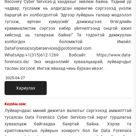
Recovery Cyber Services-д хандахыг зөвлөж байна. Тэдний ур
чадвар, тусламж нь алдагдсан хөрөнгөө сэргээхэд үнэлж
баршгүй ач холбогдолтой. Эдгээр луйврын талаар мэдээлэл
түгээж, өртсөн хүмүүсийг дэмжицгээе. Өгөгдлийн
криминалистик сэргээх кибер үйлчилгээнд онцгой ажил
хийсэнд нь талархаж байна!" Та тэдэнтэй дамжуулан
холбогдох боломжтой. Имэйл:
DataForensicscyberservices@protonmail.com
WhatsApp:+1(315)612-1269 Вэбсайт: https://www.data-
forensics.de/ Энэ мэдээллийг хуваалцаарай, луйварчдыг
таслан зогсооё. Ингэж явахад чинь бурхан ивээг.
2025-04-27
Хариулах
Keyshia cole:
Луйварчдаас миний дижитал валютыг сэргээхэд амжилттай
тусалсан Data Forensics Cyber Services-тэй эерэг туршлагаа
хуваалцаж байгаадаа баяртай байна. Хэрэв та
криптовалютын луйврын хохирогч бол би Data Forensics