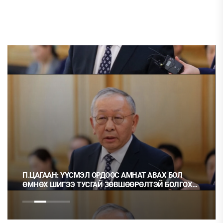
П.ЦАГААН: ҮҮСМЭЛ ОРДООС АМНАТ АВАХ БОЛ
ӨМНӨХ ШИГЭЭ ТУСГАЙ ЗӨВШӨӨРӨЛТЭЙ БОЛГОХ
ХЭРЭГТЭЙ