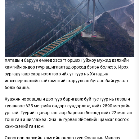
Хятадын баруун өмнөд хэсэгт орших Гуйжоу мужид дэлхийн
хамгийн өндөр гүүр ашиглалтад ороход бэлэн болжээ. Ирэх
зургадугаар сард нээлтээ хийх уг гүүр нь Хятадын
инженерчлэлийн гайхамшгийг харуулсан бүтээн байгуулалт
болж байна.
Хуажян их хавцлын дээгүүр баригдаж буй тус гүүр нь газрын
түвшнээс 625 метрийн өндөрт сүндэрлэж, нийт 2890 метрийн
урттай. Гүүрийг цэвэр гангаар барьсан бөгөөд нийт 22 мянган
тонн ган ашиглажээ. Энэ нь гурван Эйфелийн цамхаг босгох
хэмжээний ган юм.
Одоогоор дэлхийн хамгийн өндөр гүүр Францын Миллау