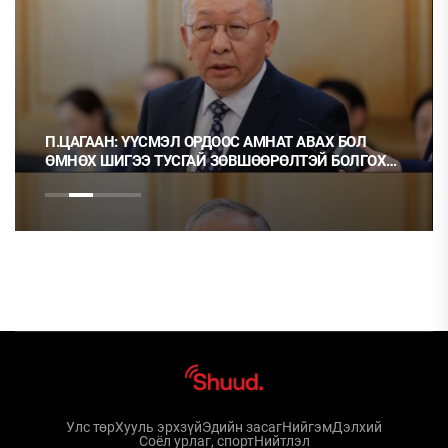
П.ЦАГААН: ҮҮСМЭЛ ОРДООС АМНАТ АВАХ БОЛ
ӨМНӨХ ШИГЭЭ ТУСГАЙ ЗӨВШӨӨРӨЛТЭЙ БОЛГОХ
ХЭРЭГТЭЙ
Улс төр
Хууль эрхзүй
Эдийн засаг
Нийгэм
Дэлхий
Соёл урлаг, спорт
Нийтлэл