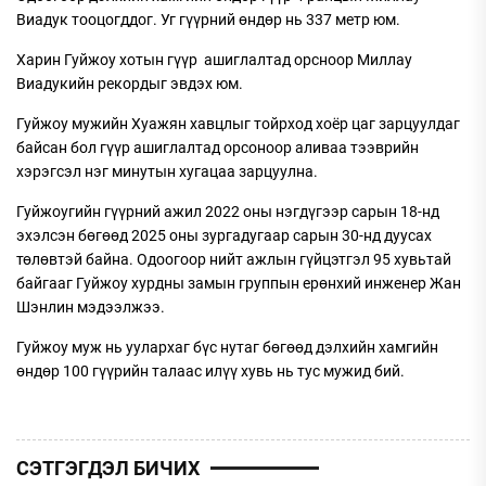
Виадук тооцогддог. Уг гүүрний өндөр нь 337 метр юм.
Харин Гуйжоу хотын гүүр ашиглалтад орсноор Миллау
Виадукийн рекордыг эвдэх юм.
Гуйжоу мужийн Хуажян хавцлыг тойрход хоёр цаг зарцуулдаг
байсан бол гүүр ашиглалтад орсоноор аливаа тээврийн
хэрэгсэл нэг минутын хугацаа зарцуулна.
Гуйжоугийн гүүрний ажил 2022 оны нэгдүгээр сарын 18-нд
эхэлсэн бөгөөд 2025 оны зургадугаар сарын 30-нд дуусах
төлөвтэй байна. Одоогоор нийт ажлын гүйцэтгэл 95 хувьтай
байгааг Гуйжоу хурдны замын группын ерөнхий инженер Жан
Шэнлин мэдээлжээ.
Гуйжоу муж нь уулархаг бүс нутаг бөгөөд дэлхийн хамгийн
өндөр 100 гүүрийн талаас илүү хувь нь тус мужид бий.
СЭТГЭГДЭЛ БИЧИХ