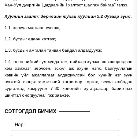
Хан-Уул дүүргийн Цагдаагийн I хэлтэст шалгаж байгаа" гэлээ.
Хуулийн заалт: Зөрчлийн тухай хуулийн 5.2 дугаар зүйл.
1.1. хэрүүл маргаан үүсгэж;
1.2. бусдыг өдөөн хатгаж;
1.3. бусдын амгалан тайван байдал алдагдуулж;
1.4. олон нийтийг үл хүндэтгэж, нийтээр хүлээн зөвшөөрөгдсөн
хэм хэмжээг зөрчсөн, эсхүл аж ахуйн нэгж, байгууллагын
хэвийн үйл ажиллагааг алдагдуулсан бол хүнийг нэг зуун
нэгжтэй тэнцэх хэмжээний төгрөгөөр торгох, эсхүл албадан
сургалтад хамруулж 7-30 хоногийн хугацаагаар баривчлах
шийтгэл оногдуулна" гэж заажээ.
СЭТГЭГДЭЛ БИЧИХ