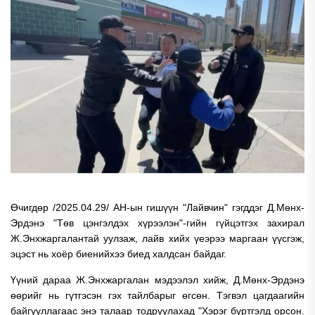
Өчигдөр /2025.04.29/ АН-ын гишүүн "Лайвчин" гэгддэг Д.Мөнх-
Эрдэнэ "Төв цэнгэлдэх хүрээлэн"-гийн гүйцэтгэх захирал
Ж.Энхжаргалантай уулзаж, лайв хийх үеэрээ маргаан үүсгэж,
эцэст нь хоёр биенийхээ биед халдсан байдаг.
Үүний дараа Ж.Энхжаргалан мэдээлэл хийж, Д.Мөнх-Эрдэнэ
өөрийг нь гүтгэсэн гэх тайлбарыг өгсөн. Тэгвэл цагдаагийн
байгууллагаас энэ талаар тодруулахад "Хэрэг бүртгэлд орсон.