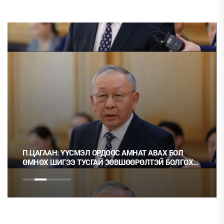
П.ЦАГААН: ҮҮСМЭЛ ОРДООС АМНАТ АВАХ БОЛ
ӨМНӨХ ШИГЭЭ ТУСГАЙ ЗӨВШӨӨРӨЛТЭЙ БОЛГОХ
ХЭРЭГТЭЙ