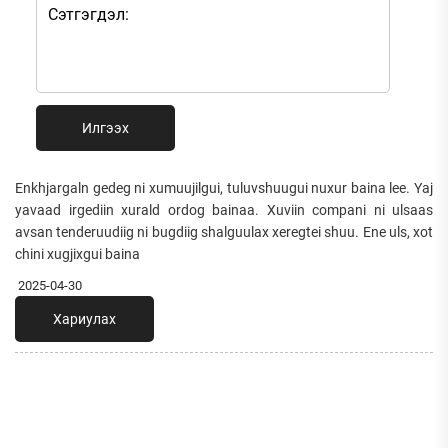
Илгээх
Enkhjargaln gedeg ni xumuujilgui, tuluvshuugui nuxur baina lee. Yaj
yavaad irgediin xurald ordog bainaa. Xuviin compani ni ulsaas
avsan tenderuudiig ni bugdiig shalguulax xeregtei shuu. Ene uls, xot
chini xugjixgui baina
2025-04-30
Хариулах