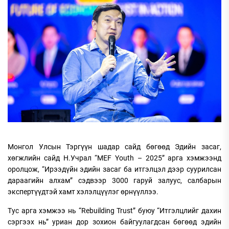
Монгол Улсын Тэргүүн шадар сайд бөгөөд Эдийн засаг,
хөгжлийн сайд Н.Учрал “MEF Youth – 2025” арга хэмжээнд
оролцож, “Ирээдүйн эдийн засаг ба итгэлцэл дээр суурилсан
дараагийн алхам” сэдвээр 3000 гаруй залуус, салбарын
экспертүүдтэй хамт хэлэлцүүлэг өрнүүллээ.
Тус арга хэмжээ нь “Rebuilding Trust” буюу “Итгэлцлийг дахин
сэргээх нь” уриан дор зохион байгуулагдсан бөгөөд эдийн