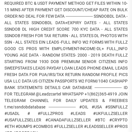
REQUIRED BTC & USDT PAYMENT METHOD GET FILES WITHIN 10-
15 MINS AFTER PAYMENT GET DISCOUNT/CHEAP RATE ON BULK
ORDER NO DEAL FOR FEW DATA ----------------------- SSNDOBDL DATA -
ALL STATES SSNDOBDL DATA+EXPIRY DATES - ALL STATES
SSNDOB DL HIGH CREDIT SCORE 700 KYC DATA - ALL STATES
SSNDOB FRESH FOR TAX RETURN - ALL STATES DL PHOTOS WITH
SSN - ALL STATES EIN LEADS -FULL INFO W2 FORMS WITH FULLZ
GOOD CS PROS WITH EMPLOYMENT-INCOME-DL+ FULL_INFO
YOUNG AGE DATA - RANDOM STATES- 2000 - 2019 DEATH FULLZ
STARTING FROM 1930 DOB PREMIUM SENIOR CITIZENS INFO
SWEEPSTAKES LEADS PAYDAY LOAN LEADS PHONE-EMAIL LEADS
FRESH DATA FOR PUA/IRS/TAX RETURN RANDOM PROFILE PICS
USA LLC DATA US CITIZEN PASSPORTS W2 FORM/1040 CASHAPP
BANK STATEMENTS DETAILS CAR DATABASE ----------------------- ID
FOR TELEGRAM @Leadzcartel WHATSAPP +1(862)365-4919 JOIN
TELEGRAM CHANNEL FOR DAILY UPDATES & FREEBIES
t.me/ssndobdatabase ----------------------- #OIL #USA #SSNFULLZ
#USADL # #FULLZPROS #LEADS #UKFULLZSELLER
#USAFULLZSELLER #CANADAFULLZSELLER #BTC #CRYPTO
#ETH #DUMPS #COMBOS #FULLZSELLER #LEADSSELLER #PROS