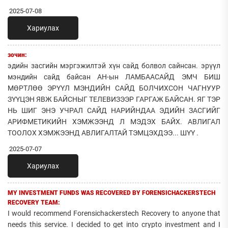
2025-07-08
Хариулах
зочин:
эдийн засгийн мэргэжилтэй хүн сайд болвол сайнсан. эрүүл
мэндийн сайд байсан АН-ын ЛАМБААСАЙД ЭМЧ БИШ
МӨРТЛӨӨ ЭРҮҮЛ МЭНДИЙН САЙД БОЛЧИХСОН ЧАГНУУР
ЗҮҮЦЭН ЯВЖ БАЙСНЫГ ТЕЛЕВИЗЭЭР ГАРГАЖ БАЙСАН. ЯГ ТЭР
НЬ ШИГ ЭНЭ УЧРАЛ САЙД НАРИЙНДАА ЭДИЙН ЗАСГИЙГ
АРИФМЕТИКИЙН ХЭМЖЭЭНД Л МЭДЭХ БАЙХ. АВЛИГАЛ
ТООЛОХ ХЭМЖЭЭНД АВЛИГАЛТАЙ ТЭМЦЭХДЭЭ... ШҮҮ .
2025-07-07
Хариулах
MY INVESTMENT FUNDS WAS RECOVERED BY FORENSICHACKERSTECH
RECOVERY TEAM:
I would recommend Forensichackerstech Recovery to anyone that
needs this service. I decided to get into crypto investment and I