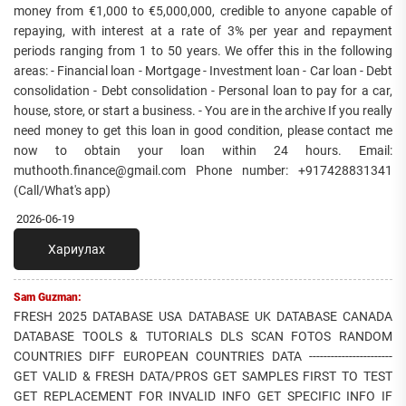
money from €1,000 to €5,000,000, credible to anyone capable of
repaying, with interest at a rate of 3% per year and repayment
periods ranging from 1 to 50 years. We offer this in the following
areas: - Financial loan - Mortgage - Investment loan - Car loan - Debt
consolidation - Debt consolidation - Personal loan to pay for a car,
house, store, or start a business. - You are in the archive If you really
need money to get this loan in good condition, please contact me
now to obtain your loan within 24 hours. Email:
muthooth.finance@gmail.com Phone number: +917428831341
(Call/What's app)
2026-06-19
Хариулах
Sam Guzman:
FRESH 2025 DATABASE USA DATABASE UK DATABASE CANADA
DATABASE TOOLS & TUTORIALS DLS SCAN FOTOS RANDOM
COUNTRIES DIFF EUROPEAN COUNTRIES DATA -----------------------
GET VALID & FRESH DATA/PROS GET SAMPLES FIRST TO TEST
GET REPLACEMENT FOR INVALID INFO GET SPECIFIC INFO IF