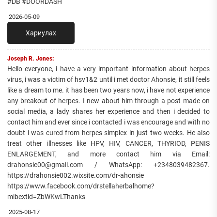
#DB #DOORDASH
2026-05-09
Хариулах
Joseph R. Jones:
Hello everyone, i have a very important information about herpes
virus, i was a victim of hsv1&2 until i met doctor Ahonsie, it still feels
like a dream to me. it has been two years now, i have not experience
any breakout of herpes. I new about him through a post made on
social media, a lady shares her experience and then i decided to
contact him and ever since i contacted i was encourage and with no
doubt i was cured from herpes simplex in just two weeks. He also
treat other illnesses like HPV, HIV, CANCER, THYRIOD, PENIS
ENLARGEMENT, and more contact him via Email:
drahonsie00@gmail.com / WhatsApp: +2348039482367.
https://drahonsie002.wixsite.com/dr-ahonsie
https://www.facebook.com/drstellaherbalhome?
mibextid=ZbWKwLThanks
2025-08-17