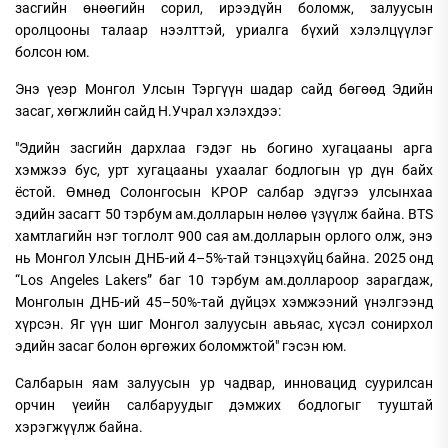
засгийн өнөөгийн сорил, ирээдүйн боломж, залуусын
оролцооны талаар нээлттэй, уриалга бүхий хэлэлцүүлэг
болсон юм.
Энэ үеэр Монгол Улсын Тэргүүн шадар сайд бөгөөд Эдийн
засаг, хөгжлийн сайд Н.Учрал хэлэхдээ:
"Эдийн засгийн дархлаа гэдэг нь богино хугацааны арга
хэмжээ бус, урт хугацааны ухаалаг бодлогын үр дүн байх
ёстой. Өмнөд Солонгосын KPOP салбар эдүгээ улсынхаа
эдийн засагт 50 тэрбум ам.долларын нөлөө үзүүлж байна. BTS
хамтлагийн нэг тоглолт 900 сая ам.долларын орлого олж, энэ
нь Монгол Улсын ДНБ-ий 4–5%-тай тэнцэхүйц байна. 2025 онд
“Los Angeles Lakers” баг 10 тэрбум ам.доллароор зарагдаж,
Монголын ДНБ-ий 45–50%-тай дүйцэх хэмжээний үнэлгээнд
хүрсэн. Яг үүн шиг Монгол залуусын авьяас, хүсэл сонирхол
эдийн засаг болон өргөжих боломжтой" гэсэн юм.
Салбарын яам залуусын ур чадвар, инновацид суурилсан
орчин үеийн салбаруудыг дэмжих бодлогыг тууштай
хэрэгжүүлж байна.