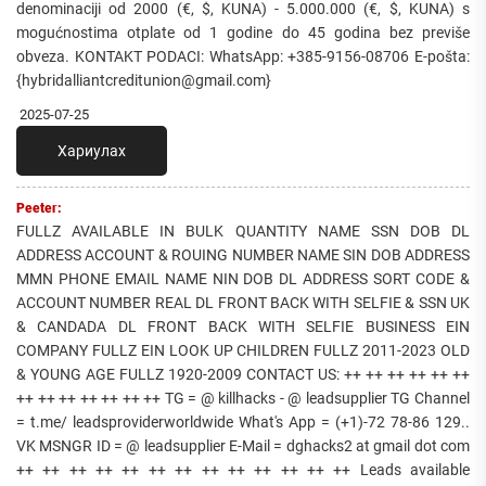
denominaciji od 2000 (€, $, KUNA) - 5.000.000 (€, $, KUNA) s
mogućnostima otplate od 1 godine do 45 godina bez previše
obveza. KONTAKT PODACI: WhatsApp: +385-9156-08706 E-pošta:
{hybridalliantcreditunion@gmail.com}
2025-07-25
Хариулах
Peeter:
FULLZ AVAILABLE IN BULK QUANTITY NAME SSN DOB DL
ADDRESS ACCOUNT & ROUING NUMBER NAME SIN DOB ADDRESS
MMN PHONE EMAIL NAME NIN DOB DL ADDRESS SORT CODE &
ACCOUNT NUMBER REAL DL FRONT BACK WITH SELFIE & SSN UK
& CANDADA DL FRONT BACK WITH SELFIE BUSINESS EIN
COMPANY FULLZ EIN LOOK UP CHILDREN FULLZ 2011-2023 OLD
& YOUNG AGE FULLZ 1920-2009 CONTACT US: ++ ++ ++ ++ ++ ++
++ ++ ++ ++ ++ ++ ++ TG = @ killhacks - @ leadsupplier TG Channel
= t.me/ leadsproviderworldwide What's App = (+1)-72 78-86 129..
VK MSNGR ID = @ leadsupplier E-Mail = dghacks2 at gmail dot com
++ ++ ++ ++ ++ ++ ++ ++ ++ ++ ++ ++ ++ Leads available