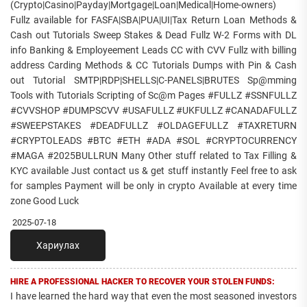
(Crypto|Casino|Payday|Mortgage|Loan|Medical|Home-owners)
Fullz available for FASFA|SBA|PUA|UI|Tax Return Loan Methods &
Cash out Tutorials Sweep Stakes & Dead Fullz W-2 Forms with DL
info Banking & Employeement Leads CC with CVV Fullz with billing
address Carding Methods & CC Tutorials Dumps with Pin & Cash
out Tutorial SMTP|RDP|SHELLS|C-PANELS|BRUTES Sp@mming
Tools with Tutorials Scripting of Sc@m Pages #FULLZ #SSNFULLZ
#CVVSHOP #DUMPSCVV #USAFULLZ #UKFULLZ #CANADAFULLZ
#SWEEPSTAKES #DEADFULLZ #OLDAGEFULLZ #TAXRETURN
#CRYPTOLEADS #BTC #ETH #ADA #SOL #CRYPTOCURRENCY
#MAGA #2025BULLRUN Many Other stuff related to Tax Filling &
KYC available Just contact us & get stuff instantly Feel free to ask
for samples Payment will be only in crypto Available at every time
zone Good Luck
2025-07-18
Хариулах
HIRE A PROFESSIONAL HACKER TO RECOVER YOUR STOLEN FUNDS:
I have learned the hard way that even the most seasoned investors