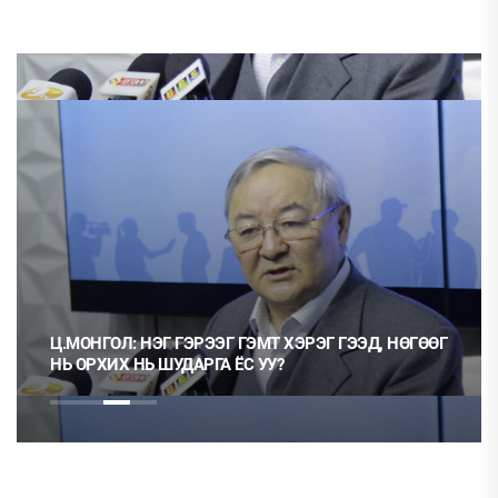
Ц.МОНГОЛ: НЭГ ГЭРЭЭГ ГЭМТ ХЭРЭГ ГЭЭД, НӨГӨӨГ
НЬ ОРХИХ НЬ ШУДАРГА ЁС УУ?