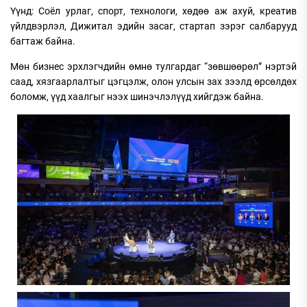
Үүнд: Соёл урлаг, спорт, технологи, хөдөө аж ахуй, креатив
үйлдвэрлэл, Дижитал эдийн засаг, стартап зэрэг салбарууд
багтаж байна.
Мөн бизнес эрхлэгчдийн өмнө тулгардаг “зөвшөөрөл” нэртэй
саад, хязгаарлалтыг цэгцэлж, олон улсын зах зээлд өрсөлдөх
боломж, үүд хаалгыг нээх шинэчлэлүүд хийгдэж байна.