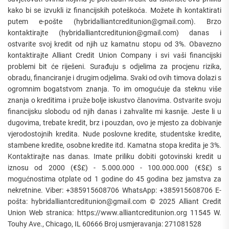
kako bi se izvukli iz financijskih poteškoća. Možete ih kontaktirati
putem e-pošte (hybridalliantcreditunion@gmail.com). Brzo
kontaktirajte (hybridalliantcreditunion@gmail.com) danas i
ostvarite svoj kredit od njih uz kamatnu stopu od 3%. Obavezno
kontaktirajte Alliant Credit Union Company i svi vaši financijski
problemi bit će riješeni. Surađuju s odjelima za procjenu rizika,
obradu, financiranje i drugim odjelima. Svaki od ovih timova dolazi s
ogromnim bogatstvom znanja. To im omogućuje da steknu više
znanja o kreditima i pruže bolje iskustvo članovima. Ostvarite svoju
financijsku slobodu od njih danas i zahvalite mi kasnije. Jeste li u
dugovima, trebate kredit, brz i pouzdan, ovo je mjesto za dobivanje
vjerodostojnih kredita. Nude poslovne kredite, studentske kredite,
stambene kredite, osobne kredite itd. Kamatna stopa kredita je 3%.
Kontaktirajte nas danas. Imate priliku dobiti gotovinski kredit u
iznosu od 2000 (€$£) - 5.000.000 - 100.000.000 (€$£) s
mogućnostima otplate od 1 godine do 45 godina bez jamstva za
nekretnine. Viber: +385915608706 WhatsApp: +385915608706 E-
pošta: hybridalliantcreditunion@gmail.com © 2025 Alliant Credit
Union Web stranica: https://www.alliantcreditunion.org 11545 W.
Touhy Ave., Chicago, IL 60666 Broj usmjeravanja: 271081528