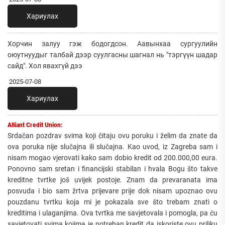
Хариулах
Хорчин залуу гэж бодогдсон. Аавынхаа сургуулийн
оюутнуудыг талбай дээр суулгасны шагнал нь "тэргүүн шадар
сайд". Хол явахгүй дээ
2025-07-08
Хариулах
Alliant Credit Union:
Srdačan pozdrav svima koji čitaju ovu poruku i želim da znate da
ova poruka nije slučajna ili slučajna. Kao uvod, iz Zagreba sam i
nisam mogao vjerovati kako sam dobio kredit od 200.000,00 eura.
Ponovno sam sretan i financijski stabilan i hvala Bogu što takve
kreditne tvrtke još uvijek postoje. Znam da prevaranata ima
posvuda i bio sam žrtva prijevare prije dok nisam upoznao ovu
pouzdanu tvrtku koja mi je pokazala sve što trebam znati o
kreditima i ulaganjima. Ova tvrtka me savjetovala i pomogla, pa ću
savjetovati svima kojima je potreban kredit da iskoriste ovu priliku