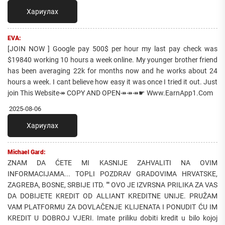
Хариулах
EVA:
[JOIN NOW ] Google pay 500$ per hour my last pay check was
$19840 working 10 hours a week online. My younger brother friend
has been averaging 22k for months now and he works about 24
hours a week. I cant believe how easy it was once I tried it out. Just
join This Website↠ COPY AND OPEN↠↠↠☛ Www.EarnApp1.Com
2025-08-06
Хариулах
Michael Gard:
ZNAM DA ĆETE MI KASNIJE ZAHVALITI NA OVIM
INFORMACIJAMA... TOPLI POZDRAV GRADOVIMA HRVATSKE,
ZAGREBA, BOSNE, SRBIJE ITD. "" OVO JE IZVRSNA PRILIKA ZA VAS
DA DOBIJETE KREDIT OD ALLIANT KREDITNE UNIJE. PRUŽAM
VAM PLATFORMU ZA DOVLAČENJE KLIJENATA I PONUDIT ĆU IM
KREDIT U DOBROJ VJERI. Imate priliku dobiti kredit u bilo kojoj