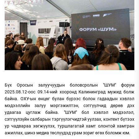
Бүх Оросын залуучуудын боловсролын "ШУМ" форум
2025.08.12-оос 09.14-ний хооронд Калининград мужид болж
байна. ОХУ-ын өнцөг булан бүрээс болон гадаадын хэвлэл
мэдээллийн залуу мэргэжилтэн, сэтгүүлчид дөрөв дэх
удаагаа цуглаж байна. "ШУМ" бол хэвлэл мэдээлэл,
сэтгүүлзүйн салбарын тэргүүлэгчидтэй уулзах, контент бүтээх
ур чадвараа хөгжүүлэх, туршлагатай хамт олонтой хамтран
ажиллах, шинэ медиа төслүүдэд урам зориг өгөх боломж юм.