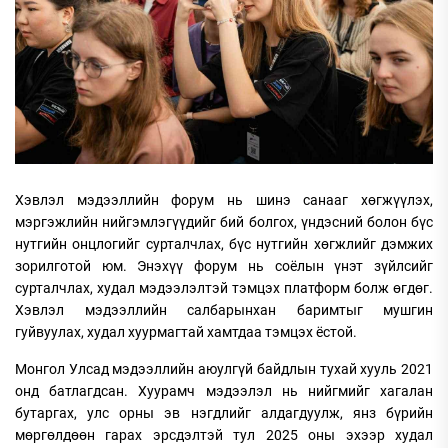
Хэвлэл мэдээллийн форум нь шинэ санааг хөгжүүлэх,
мэргэжлийн нийгэмлэгүүдийг бий болгох, үндэсний болон бүс
нутгийн онцлогийг сурталчлах, бүс нутгийн хөгжлийг дэмжих
зорилготой юм. Энэхүү форум нь соёлын үнэт зүйлсийг
сурталчлах, худал мэдээлэлтэй тэмцэх платформ болж өгдөг.
Хэвлэл мэдээллийн салбарынхан баримтыг мушгин
гуйвуулах, худал хуурмагтай хамтдаа тэмцэх ёстой.
Монгол Улсад мэдээллийн аюулгүй байдлын тухай хууль 2021
онд батлагдсан. Хуурамч мэдээлэл нь нийгмийг хагалан
бутаргах, улс орны эв нэгдлийг алдагдуулж, янз бүрийн
мөргөлдөөн гарах эрсдэлтэй тул 2025 оны эхээр худал