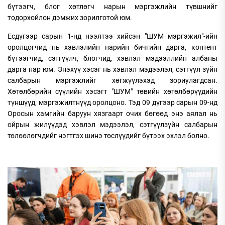
бүтээгч, блог хөтлөгч нарын мэргэжлийн түвшнийг
тодорхойлон дэмжих зорилготой юм.
Есдүгээр сарын 1-нд нээлтээ хийсэн "ШУМ мэргэжил"-ийн
оролцогчид нь хэвлэлийн нарийн бичгийн дарга, контент
бүтээгчид, сэтгүүлч, блогчид, хэвлэл мэдээллийн албаны
дарга нар юм. Энэхүү хэсэг нь хэвлэл мэдээлэл, сэтгүүл зүйн
салбарын мэргэжлийг хөгжүүлэхэд зориулагдсан.
Хөтөлбөрийн сүүлийн хэсэгт "ШУМ" төвийн хөтөлбөрүүдийн
түншүүд, мэргэжилтнүүд оролцоно. Тэд 09 дүгээр сарын 09-нд
Оросын хамгийн баруун хязгаарт очих бөгөөд энэ аялал нь
ойрын жилүүдэд хэвлэл мэдээлэл, сэтгүүлзүйн салбарын
төлөөлөгчдийг нэгтгэх шинэ төслүүдийг бүтээх эхлэл болно.