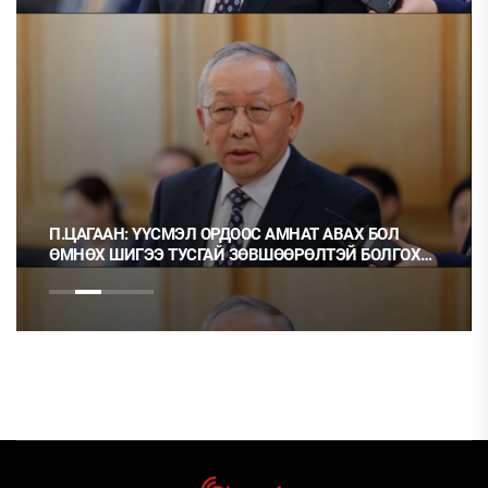
П.ЦАГААН: ҮҮСМЭЛ ОРДООС АМНАТ АВАХ БОЛ
ӨМНӨХ ШИГЭЭ ТУСГАЙ ЗӨВШӨӨРӨЛТЭЙ БОЛГОХ
ХЭРЭГТЭЙ