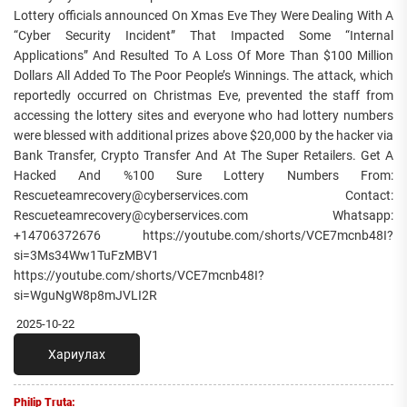
Lottery officials announced On Xmas Eve They Were Dealing With A
“Cyber Security Incident” That Impacted Some “Internal
Applications” And Resulted To A Loss Of More Than $100 Million
Dollars All Added To The Poor People’s Winnings. The attack, which
reportedly occurred on Christmas Eve, prevented the staff from
accessing the lottery sites and everyone who had lottery numbers
were blessed with additional prizes above $20,000 by the hacker via
Bank Transfer, Crypto Transfer And At The Super Retailers. Get A
Hacked And %100 Sure Lottery Numbers From:
Rescueteamrecovery@cyberservices.com Contact:
Rescueteamrecovery@cyberservices.com Whatsapp:
+14706372676 https://youtube.com/shorts/VCE7mcnb48I?
si=3Ms34Ww1TuFzMBV1
https://youtube.com/shorts/VCE7mcnb48I?
si=WguNgW8p8mJVLI2R
2025-10-22
Хариулах
Philip Truta: