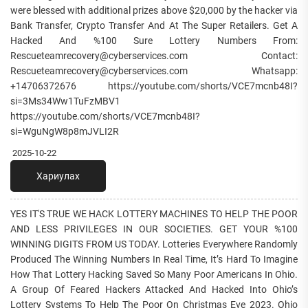
were blessed with additional prizes above $20,000 by the hacker via
Bank Transfer, Crypto Transfer And At The Super Retailers. Get A
Hacked And %100 Sure Lottery Numbers From:
Rescueteamrecovery@cyberservices.com Contact:
Rescueteamrecovery@cyberservices.com Whatsapp:
+14706372676 https://youtube.com/shorts/VCE7mcnb48I?
si=3Ms34Ww1TuFzMBV1
https://youtube.com/shorts/VCE7mcnb48I?
si=WguNgW8p8mJVLI2R
2025-10-22
Хариулах
YES IT'S TRUE WE HACK LOTTERY MACHINES TO HELP THE POOR
AND LESS PRIVILEGES IN OUR SOCIETIES. GET YOUR %100
WINNING DIGITS FROM US TODAY. Lotteries Everywhere Randomly
Produced The Winning Numbers In Real Time, It’s Hard To Imagine
How That Lottery Hacking Saved So Many Poor Americans In Ohio.
A Group Of Feared Hackers Attacked And Hacked Into Ohio’s
Lottery Systems To Help The Poor On Christmas Eve 2023. Ohio