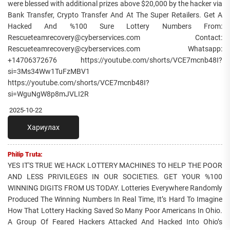
were blessed with additional prizes above $20,000 by the hacker via
Bank Transfer, Crypto Transfer And At The Super Retailers. Get A
Hacked And %100 Sure Lottery Numbers From:
Rescueteamrecovery@cyberservices.com Contact:
Rescueteamrecovery@cyberservices.com Whatsapp:
+14706372676 https://youtube.com/shorts/VCE7mcnb48I?
si=3Ms34Ww1TuFzMBV1
https://youtube.com/shorts/VCE7mcnb48I?
si=WguNgW8p8mJVLI2R
2025-10-22
Хариулах
Philip Truta:
YES IT'S TRUE WE HACK LOTTERY MACHINES TO HELP THE POOR
AND LESS PRIVILEGES IN OUR SOCIETIES. GET YOUR %100
WINNING DIGITS FROM US TODAY. Lotteries Everywhere Randomly
Produced The Winning Numbers In Real Time, It’s Hard To Imagine
How That Lottery Hacking Saved So Many Poor Americans In Ohio.
A Group Of Feared Hackers Attacked And Hacked Into Ohio’s