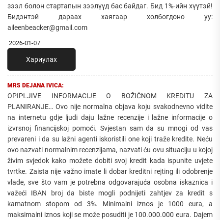
зээл болон стартапын зээлүүд бас байдаг. Бид 1%-ийн хүүтэй!
Бидэнтэй дараах хаягаар холбогдоно уу:
aileenbeacker@gmail.com
2026-01-07
Хариулах
MRS DEJANA IVICA:
OPIPLJIVE INFORMACIJE O BOŽIĆNOM KREDITU ZA
PLANIRANJE… Ovo nije normalna objava koju svakodnevno vidite
na internetu gdje ljudi daju lažne recenzije i lažne informacije o
izvrsnoj financijskoj pomoći. Svjestan sam da su mnogi od vas
prevareni i da su lažni agenti iskoristili one koji traže kredite. Neću
ovo nazvati normalnim recenzijama, nazvati ću ovu situaciju u kojoj
živim svjedok kako možete dobiti svoj kredit kada ispunite uvjete
tvrtke. Zaista nije važno imate li dobar kreditni rejting ili odobrenje
vlade, sve što vam je potrebna odgovarajuća osobna iskaznica i
važeći IBAN broj da biste mogli podnijeti zahtjev za kredit s
kamatnom stopom od 3%. Minimalni iznos je 1000 eura, a
maksimalni iznos koji se može posuditi je 100.000.000 eura. Dajem