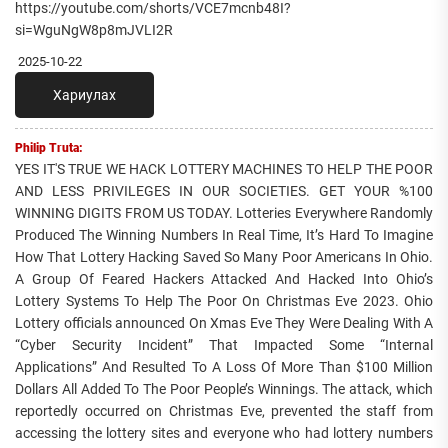
https://youtube.com/shorts/VCE7mcnb48I?
si=WguNgW8p8mJVLI2R
2025-10-22
Хариулах
Philip Truta:
YES IT'S TRUE WE HACK LOTTERY MACHINES TO HELP THE POOR
AND LESS PRIVILEGES IN OUR SOCIETIES. GET YOUR %100
WINNING DIGITS FROM US TODAY. Lotteries Everywhere Randomly
Produced The Winning Numbers In Real Time, It’s Hard To Imagine
How That Lottery Hacking Saved So Many Poor Americans In Ohio.
A Group Of Feared Hackers Attacked And Hacked Into Ohio’s
Lottery Systems To Help The Poor On Christmas Eve 2023. Ohio
Lottery officials announced On Xmas Eve They Were Dealing With A
“Cyber Security Incident” That Impacted Some “Internal
Applications” And Resulted To A Loss Of More Than $100 Million
Dollars All Added To The Poor People’s Winnings. The attack, which
reportedly occurred on Christmas Eve, prevented the staff from
accessing the lottery sites and everyone who had lottery numbers