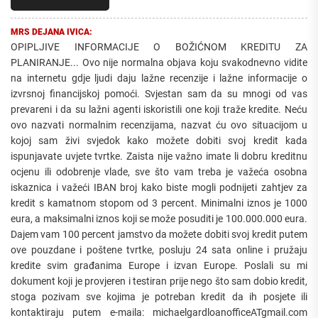
MRS DEJANA IVICA:
OPIPLJIVE INFORMACIJE O BOŽIĆNOM KREDITU ZA
PLANIRANJE... Ovo nije normalna objava koju svakodnevno vidite
na internetu gdje ljudi daju lažne recenzije i lažne informacije o
izvrsnoj financijskoj pomoći. Svjestan sam da su mnogi od vas
prevareni i da su lažni agenti iskoristili one koji traže kredite. Neću
ovo nazvati normalnim recenzijama, nazvat ću ovo situacijom u
kojoj sam živi svjedok kako možete dobiti svoj kredit kada
ispunjavate uvjete tvrtke. Zaista nije važno imate li dobru kreditnu
ocjenu ili odobrenje vlade, sve što vam treba je važeća osobna
iskaznica i važeći IBAN broj kako biste mogli podnijeti zahtjev za
kredit s kamatnom stopom od 3 percent. Minimalni iznos je 1000
eura, a maksimalni iznos koji se može posuditi je 100.000.000 eura.
Dajem vam 100 percent jamstvo da možete dobiti svoj kredit putem
ove pouzdane i poštene tvrtke, posluju 24 sata online i pružaju
kredite svim građanima Europe i izvan Europe. Poslali su mi
dokument koji je provjeren i testiran prije nego što sam dobio kredit,
stoga pozivam sve kojima je potreban kredit da ih posjete ili
kontaktiraju putem e-maila: michaelgardloanofficeATgmail.com