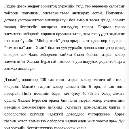
Гэхдээ дээрх өөдрөг зорилтод хүрэхийн тулд төр өөрөөэнэ салбарыг
тойрсон популизм, улстөржилтөөс ангижрах ёстой.
Популизм,
дотоод улстөржилтөөс ангижрахгүй бол ямар ч төсөл яриад, зорилт
тавиад бүтэхгүйг өнгөрсөн жилүүдэд харлаа. Газрын ховор
элементээ олборлоё, хөрөнгө оруулалт татая, том төслүүдээ хөдөлгөе
гэж жил бүрийн
“
Mining week
”
дээр ярьдаг ч яг одоогоор
хөдөлсөн
“том төсөл” алга. Хэдий болтол уул уурхайн долоо хоног дээр яриад
өнгөрөх вэ? Ядаж олборлолт хийхэд бэлэн болсон газрын ховор
элементийн Халзан Бүрэгтэй төслөө ч урагшлуулах дорвитой арга
хэмжээ авсангүй.
Дэлхийд одоогоор 130 сая тонн газрын ховор элементийн нөөц
илэрсэн. Манайх газрын ховор элементийн 6 орд, 3 сая тонн
нөөцтэй. Нийт нөөцийн бараг тал буюу 48.7% нь Ховд аймагт
орших Халзан Бүрэгтэй ордод бий.
Бид газрын ховор элементийн
нөөцийн хэмжээгээрээ дэлхийд 7-дугаарт эрэмбэлэгдэж байгаа ч
олборлолтоо эхлүүлж чадахгүй дотооддоо улстөржсөөр. Хэрэв
газрын ховор элементээ олборлож чадвал олон жил хоосон ярьж буй
уул уурхайн бүтээгдэхүүнээ төрөлжүүлж чадна.