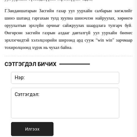
Г.Занданшатарын Засгийн газар уул уурхайн салбарын хөгжлийг
шинэ шатанд гаргахын тулд хуулиа шинэчлэн найруулах, хөрөнгө
оруулалтын эрхзүйн орчныг сайжруулах шаардлага тулгарч буй.
Өнгөрсөн засгийн газрын алдааг давталгүй уул уурхайн биенес
эрхлэгчидтэй хэлэлцээрийн ширээнд ард сууж “
win win
” зарчмаар
тохиролцоонд хүрэх нь чухал байна.
СЭТГЭГДЭЛ БИЧИХ
Илгээх