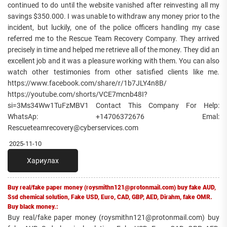
continued to do until the website vanished after reinvesting all my
savings $350.000. I was unable to withdraw any money prior to the
incident, but luckily, one of the police officers handling my case
referred me to the Rescue Team Recovery Company. They arrived
precisely in time and helped me retrieve all of the money. They did an
excellent job and it was a pleasure working with them. You can also
watch other testimonies from other satisfied clients like me.
https://www.facebook.com/share/r/1b7JLY4n8B/
https://youtube.com/shorts/VCE7mcnb48I?
si=3Ms34Ww1TuFzMBV1 Contact This Company For Help:
WhatsAp: +14706372676 Emal:
Rescueteamrecovery@cyberservices.com
2025-11-10
Хариулах
Buy real/fake paper money (roysmithn121@protonmail.com) buy fake AUD,
Ssd chemical solution, Fake USD, Euro, CAD, GBP, AED, Dirahm, fake OMR.
Buy black money.:
Buy real/fake paper money (roysmithn121@protonmail.com) buy