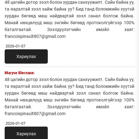
48 цагийн дотор зээл болон хурдан санхүүжилт. Сайн байна уу,
та яаралтай зээл хайж байна уу? Бид танд боломжийн хүүтэй
хурдан бөгөөд маш найдвартай зээл санал болгож байна.
Манай нөхцөлүүд маш энгийн бөгөөд протоколгүйгээр 100%
баталгаатай. Зээлдүүлэгчийн имэйл хаяг:
francoispinault807@gmail.com
2026-01-07
Хариулах
Maryse Biernaux:
48 цагийн дотор зээл болон хурдан санхүүжилт. Сайн байна уу,
та яаралтай зээл хайж байна уу? Бид танд боломжийн хүүтэй
хурдан бөгөөд маш найдвартай зээл санал болгож байна.
Манай нөхцөлүүд маш энгийн бөгөөд протоколгүйгээр 100%
баталгаатай. Зээлдүүлэгчийн имэйл хаяг:
francoispinault807@gmail.com
2026-01-07
Хариулах