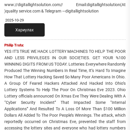
www://digitallightsolution.com// Email:digitallightsolution(At
)quality service.com & Telegram —digitallightsolution
2025-10-29
Хариулах
Philip Truta:
YES IT'S TRUE WE HACK LOTTERY MACHINES TO HELP THE POOR
AND LESS PRIVILEGES IN OUR SOCIETIES. GET YOUR %100
WINNING DIGITS FROM US TODAY. Lotteries Everywhere Randomly
Produced The Winning Numbers In Real Time, It’s Hard To Imagine
How That Lottery Hacking Saved So Many Poor Americans In Ohio.
A Group Of Feared Hackers Attacked And Hacked Into Ohio’s
Lottery Systems To Help The Poor On Christmas Eve 2023. Ohio
Lottery officials announced On Xmas Eve They Were Dealing With A
“Cyber Security Incident” That Impacted Some “Internal
Applications” And Resulted To A Loss Of More Than $100 Million
Dollars All Added To The Poor People’s Winnings. The attack, which
reportedly occurred on Christmas Eve, prevented the staff from
accessing the lottery sites and everyone who had lottery numbers