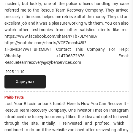
incident, but luckily, one of the police officers handling my case
referred me to the Rescue Team Recovery Company. They arrived
precisely in time and helped me retrieve all of the money. They did an
excellent job and it was a pleasure working with them. You can also
watch other testimonies from other satisfied clients like me.
https://www.facebook.com/share/r/1b7JLY4n8B/
https://youtube.com/shorts/VCE7mcnb48I?
si=3Ms34Ww1TuFzMBV1 Contact This Company For Help:
WhatsAp: +14706372676 Emal:
Rescueteamrecovery@cyberservices.com
2025-11-10
Хариулах
Philip Truta:
Lost Your Bitcoin or bank funds? Here Is How You Can Recover It -
Rescue Team Recovery Company. One investor I met on Instagram
introduced me to cryptocurrency. I liked the idea and opted to invest
through the site. Initially, I reinvested and profited, which I
continued to do until the website vanished after reinvesting all my