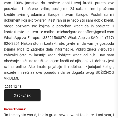
vam 100% jamstvo da možete dobiti svoj kredit putem ove
pouzdane i poštene tvrtke, poslujemo 24 sata online i pružamo
kredite svim građanima Europe i izvan Europe. Poslali su mi
dokument koji je provjeren i testiran prije nego što sam dobio kredit,
stoga pozivam sve kojima je potreban kredit da ih posjetite ili
kontaktirate putem e-maila: michaelgardloanoffice@gmail.com
WhatsApp za Europu: +38591560870 WhatsApp za SAD: +1 (717)
826-3251 Nakon što ih kontaktirate, javite im da vam je gospođa
Dejana Ivica iz Zagreba dala informacije. Vidjeti znači vjerovati i
zahvaliti ćete mi kasnije kada dobijete kredit od njih. Dao sam
obećanje da ću nakon što dobijem kredit od njih, objaviti dobru vijest
svima online. Ako imate prijatelje ili rodbinu, uključujući kolege,
možete im reći za ovu ponudu i da se događa ovog BOŽIĆNOG
VRIJEME
2025-12-18
Хариулах
Harris Thomas:
"In the crypto world, this is great news I want to share. Last year, I