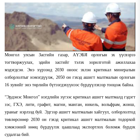
Монгол улсын Засгийн газар, АҮЭБЯ орлогын эх үүсвэрээ
тогтворжуулах, эдийн засгийг тэлэх зорилготой ажиллахаа
мэдэгдсэн. Энэ хүрээнд 2030 оноос эхлэн критикал минералын
олборлолтыг нэмэгдүүлж, 2050 он гэхэд ашигт малтмалын орлогын
16 хувийг энэ төрлийн бүтээгдэхүүнээс бүрдүүлэхээр тооцож байна.
“Эрдэнэс Монгол” нэгдлийн зүгээс критикал ашигт малтмалд гэдэгт
зэс, ГХЭ, лити, графит, магни, манган, никель, вольфрам, жонш,
ураныг нэрлээд буй. Эдгээр ашигт малтмалын хайгуул, олборлолтод
төвлөрснөөр 2030 он гэхэд критикал ашигт малтмалын тодорхой
хэмжээний нөөц бүрдүүлэх цаашлаад экспортлох боломж бүрдэх
судалгаа бий.