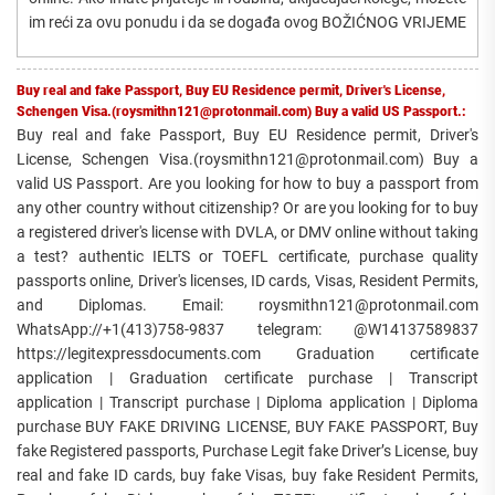
im reći za ovu ponudu i da se događa ovog BOŽIĆNOG VRIJEME
Buy real and fake Passport, Buy EU Residence permit, Driver's License,
Schengen Visa.(roysmithn121@protonmail.com) Buy a valid US Passport.:
Buy real and fake Passport, Buy EU Residence permit, Driver's
License, Schengen Visa.(roysmithn121@protonmail.com) Buy a
valid US Passport. Are you looking for how to buy a passport from
any other country without citizenship? Or are you looking for to buy
a registered driver's license with DVLA, or DMV online without taking
a test? authentic IELTS or TOEFL certificate, purchase quality
passports online, Driver's licenses, ID cards, Visas, Resident Permits,
and Diplomas. Email: roysmithn121@protonmail.com
WhatsApp://+1(413)758-9837 telegram: @W14137589837
https://legitexpressdocuments.com Graduation certificate
application | Graduation certificate purchase | Transcript
application | Transcript purchase | Diploma application | Diploma
purchase BUY FAKE DRIVING LICENSE, BUY FAKE PASSPORT, Buy
fake Registered passports, Purchase Legit fake Driver’s License, buy
real and fake ID cards, buy fake Visas, buy fake Resident Permits,