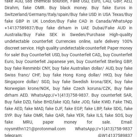
fake AUD, Ssd chemical solution, Fake USD, Euro, CAD, GBP, AED,
Dirahm, fake OMR. Buy black money. Buy fake Euros in
Switzerland/Germany/Italy/spain/Buy fake USD in USA Texas/Buy
fake GBP in UK London/Buy Fake CAD in Canada/WhatsApp
+14137589837/Buy fake dirham in UAE Dubai/Fake AUD in
Australia/Buy Fake SEK in Sweden/Purchase High-quality
undetectable counterfeit Currencies online, safe delivery 100%
discreet service. High quality undetectable counterfeit Paper money
for sale! Buy Counterfeit USD, buy Counterfeit CAD,, buy Counterfeit
Euro, buy Counterfeit Japanese yen, buy Counterfeit Sterling GBP,
buy fake Renminbi CNY, buy fake Australian dollar/ AUD, buy fake
Swiss franc/ CHF, buy fake Hong Kong dollar/ HKD, buy fake
Singapore dollar/ SGD, buy fake Swedish krona/SEK, buy fake
Norwegian krone/NOK, buy fake Czech koruna/CZK, Buy fake
dirham AED. WhatsApp://+1(413)758-9837. Buy counterfeit SAR,
Buy fake DZD, false BHD,fake IQD, fake JOD, fake KWD. Fake TND,
fake AED, fake MAD, fake DJF, fake EGP, fake LBP, fake SDG, fake
SYP. Buy fake OMR, fake QAR, fake YER, fake ILS, fake SOS, buy
fake MRU, paper money for sale. Email:
roysmithn121@protonmail.com WhatsApp://+1(413)758-9837
telegram: @W14137589837