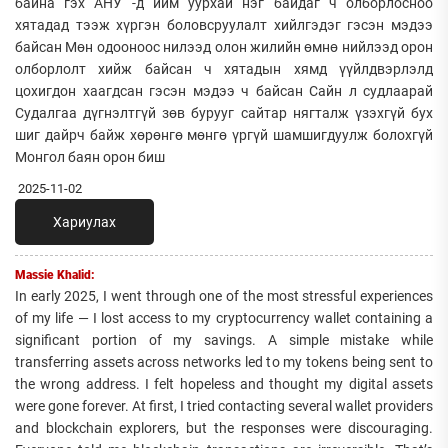
байна гэх АНУ -д ийм уурхай нэг байдаг ч олборлосноо
хятадад тээж хүргэн боловсруулалт хийлгэдэг гэсэн мэдээ
байсан Мөн одооноос нилээд олон жилийн өмнө нийлээд орон
олборлолт хийж байсан ч хятадын хямд үүйлдвэрлэлд
цохигдон хаагдсан гэсэн мэдээ ч байсан Сайн л судлаарай
Судалгаа дүгнэлтгүй зөв бурууг сайтар нягталж үзэхгүй бух
шиг дайрч байж хөрөнгө мөнгө үргүй шамшигдуулж болохгүй
Монгол баян орон биш
2025-11-02
Хариулах
Massie Khalid:
In early 2025, I went through one of the most stressful experiences
of my life — I lost access to my cryptocurrency wallet containing a
significant portion of my savings. A simple mistake while
transferring assets across networks led to my tokens being sent to
the wrong address. I felt hopeless and thought my digital assets
were gone forever. At first, I tried contacting several wallet providers
and blockchain explorers, but the responses were discouraging.