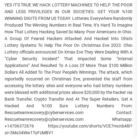
YES IT'S TRUE WE HACK LOTTERY MACHINES TO HELP THE POOR
AND LESS PRIVILEGES IN OUR SOCIETIES. GET YOUR %100
WINNING DIGITS FROM US TODAY. Lotteries Everywhere Randomly
Produced The Winning Numbers In Real Time, It’s Hard To Imagine
How That Lottery Hacking Saved So Many Poor Americans In Ohio.
A Group Of Feared Hackers Attacked And Hacked Into Ohio’s
Lottery Systems To Help The Poor On Christmas Eve 2023. Ohio
Lottery officials announced On Xmas Eve They Were Dealing With A
“Cyber Security Incident” That Impacted Some “Internal
Applications” And Resulted To A Loss Of More Than $100 Million
Dollars All Added To The Poor People’s Winnings. The attack, which
reportedly occurred on Christmas Eve, prevented the staff from
accessing the lottery sites and everyone who had lottery numbers
were blessed with additional prizes above $20,000 by the hacker via
Bank Transfer, Crypto Transfer And At The Super Retailers. Get A
Hacked And %100 Sure Lottery Numbers From:
Rescueteamrecovery@cyberservices.com Contact:
Rescueteamrecovery@cyberservices.com Whatsapp:
+14706372676 https://youtube.com/shorts/VCE7mcnb48I?
si=3Ms34Ww1TuFzMBV1