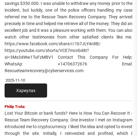
savings $350.000. I was unable to withdraw any money prior to the
incident, but luckily, one of the police officers handling my case
referred me to the Rescue Team Recovery Company. They arrived
precisely in time and helped me retrieve all of the money. They did an
excellent job and it was a pleasure working with them. You can also
watch other testimonies from other satisfied clients like me.
https://www.facebook.com/share/r/1b7JLY4n8B/
https://youtube.com/shorts/VCE7mcnb48I?
si=3Ms34Ww1TuFzMBV1 Contact This Company For Help:
WhatsAp: +14706372676 Emal:
Rescueteamrecovery@cyberservices.com
2025-11-10
Хариулах
Philip Truta:
Lost Your Bitcoin or bank funds? Here Is How You Can Recover It -
Rescue Team Recovery Company. One investor I met on Instagram
introduced me to cryptocurrency. I liked the idea and opted to invest
through the site. Initially, I reinvested and profited, which I