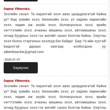
Dagmar Vilimovska:
Зээлийн санал. Та яаралтай зээл авах шаардлагатай байна
уу? Бид хувийн зээл, бизнесийн зээл, үл хөдлөх хөрөнгийн
зээл, хөдөө аж ахуйн зээл, боловсролын зээл, өрийн
нэгтгэлийн зээл, ачааны машины зээл, автомашины зээл,
зочид буудлын зээл гэх мэтийг санал болгож байна. Оюутны
зээл болон стартапын зээлүүд бас байдаг. Бид 1%-ийн хүүтэй!
Бидэнтэй дараах хаягаар холбогдоно уу:
aileenbeacker@gmail.com
2026-01-07
Хариулах
Dagmar Vilimovska:
Зээлийн санал. Та яаралтай зээл авах шаардлагатай байна
уу? Бид хувийн зээл, бизнесийн зээл, үл хөдлөх хөрөнгийн
зээл, хөдөө аж ахуйн зээл, боловсролын зээл, өрийн
нэгтгэлийн зээл, ачааны машины зээл, автомашины зээл,
зочид буудлын зээл гэх мэтийг санал болгож байна. Оюутны