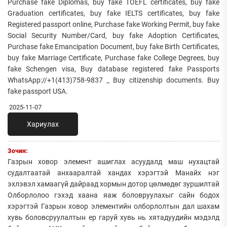
Purchase fake Diplomas, buy fake TOEFL certificates, buy fake
Graduation certificates, buy fake IELTS certificates, buy fake
Registered passport online, Purchase fake Working Permit, buy fake
Social Security Number/Card, buy fake Adoption Certificates,
Purchase fake Emancipation Document, buy fake Birth Certificates,
buy fake Marriage Certificate, Purchase fake College Degrees, buy
fake Schengen visa, Buy database registered fake Passports
WhatsApp://+1(413)758-9837 _ Buy citizenship documents. Buy
fake passport USA.
2025-11-07
Хариулах
Зочин:
Газрын ховор элемент ашиглах асуудалд маш нухацтай
судалтаатай анхааралтай хандах хэрэгтэй Манайх нэг
эхлэвэл хамаагүй дайраад хормын дотор цөлмөдөг зуршилтай
Олборлолоо гэхэд хаана яаж боловруулахыг сайн бодох
хэрэгтэй Газрын ховор элементийн олборлолтын дал шахам
хувь боловсруулалтын ер гаруй хувь нь хятадуудийн мэдэлд