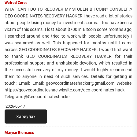
Wefred Zero:
WHAT CAN I DO TO RECOVER MY STOLEN BITCOIN? CONSULT //
GEO COORDINATES RECOVERY HACKER I have read a lot of stories
about people losing money to investment scams. I too have been a
victim of this scams. I lost about $700 in Bitcoin some months ago,
I searched around and tried to work with people ,unfortunately I
was scammed as well. This happened for months until I came
across GEO COORDINATES RECOVERY HACKER. I would first want
to thank GEO COORDINATES RECOVERY HACKER for their
professional support and unshakable devotion, which resulted in
the successful recovery of my money. I would highly recommend
them to anyone in need of such services. Details for getting in
touch: Email: Email: geovcoordinateshacker@gmail.com Website;
https://geovcoordinateshac.wixsite.com/geo-coordinates-hack
Telegram: @Geocoordinateshacker
2026-05-17
Хариулах
Maryse Biernaux: