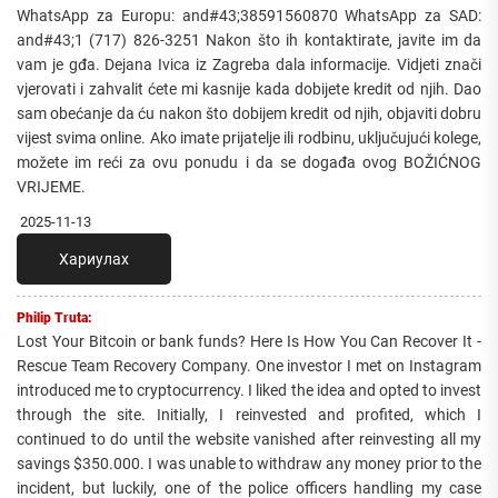
WhatsApp za Europu: and#43;38591560870 WhatsApp za SAD:
and#43;1 (717) 826-3251 Nakon što ih kontaktirate, javite im da
vam je gđa. Dejana Ivica iz Zagreba dala informacije. Vidjeti znači
vjerovati i zahvalit ćete mi kasnije kada dobijete kredit od njih. Dao
sam obećanje da ću nakon što dobijem kredit od njih, objaviti dobru
vijest svima online. Ako imate prijatelje ili rodbinu, uključujući kolege,
možete im reći za ovu ponudu i da se događa ovog BOŽIĆNOG
VRIJEME.
2025-11-13
Хариулах
Philip Truta:
Lost Your Bitcoin or bank funds? Here Is How You Can Recover It -
Rescue Team Recovery Company. One investor I met on Instagram
introduced me to cryptocurrency. I liked the idea and opted to invest
through the site. Initially, I reinvested and profited, which I
continued to do until the website vanished after reinvesting all my
savings $350.000. I was unable to withdraw any money prior to the
incident, but luckily, one of the police officers handling my case