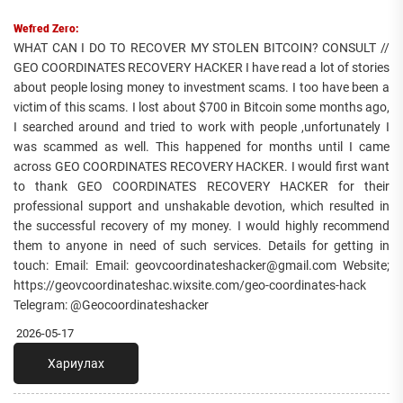
Wefred Zero:
WHAT CAN I DO TO RECOVER MY STOLEN BITCOIN? CONSULT //
GEO COORDINATES RECOVERY HACKER I have read a lot of stories
about people losing money to investment scams. I too have been a
victim of this scams. I lost about $700 in Bitcoin some months ago,
I searched around and tried to work with people ,unfortunately I
was scammed as well. This happened for months until I came
across GEO COORDINATES RECOVERY HACKER. I would first want
to thank GEO COORDINATES RECOVERY HACKER for their
professional support and unshakable devotion, which resulted in
the successful recovery of my money. I would highly recommend
them to anyone in need of such services. Details for getting in
touch: Email: Email: geovcoordinateshacker@gmail.com Website;
https://geovcoordinateshac.wixsite.com/geo-coordinates-hack
Telegram: @Geocoordinateshacker
2026-05-17
Хариулах