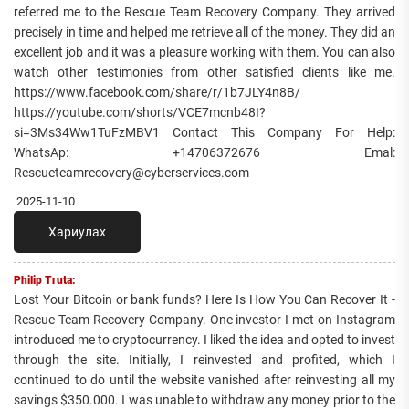
referred me to the Rescue Team Recovery Company. They arrived
precisely in time and helped me retrieve all of the money. They did an
excellent job and it was a pleasure working with them. You can also
watch other testimonies from other satisfied clients like me.
https://www.facebook.com/share/r/1b7JLY4n8B/
https://youtube.com/shorts/VCE7mcnb48I?
si=3Ms34Ww1TuFzMBV1 Contact This Company For Help:
WhatsAp: +14706372676 Emal:
Rescueteamrecovery@cyberservices.com
2025-11-10
Хариулах
Philip Truta:
Lost Your Bitcoin or bank funds? Here Is How You Can Recover It -
Rescue Team Recovery Company. One investor I met on Instagram
introduced me to cryptocurrency. I liked the idea and opted to invest
through the site. Initially, I reinvested and profited, which I
continued to do until the website vanished after reinvesting all my
savings $350.000. I was unable to withdraw any money prior to the