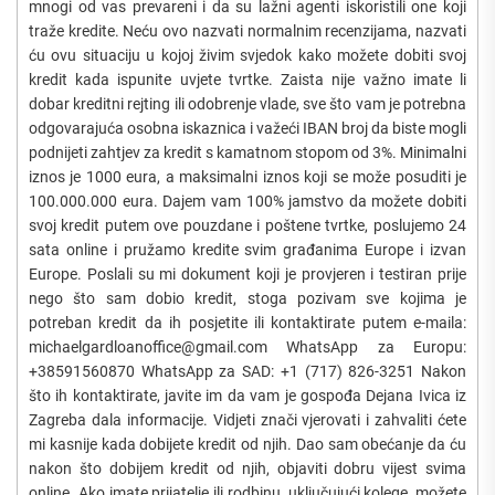
mnogi od vas prevareni i da su lažni agenti iskoristili one koji
traže kredite. Neću ovo nazvati normalnim recenzijama, nazvati
ću ovu situaciju u kojoj živim svjedok kako možete dobiti svoj
kredit kada ispunite uvjete tvrtke. Zaista nije važno imate li
dobar kreditni rejting ili odobrenje vlade, sve što vam je potrebna
odgovarajuća osobna iskaznica i važeći IBAN broj da biste mogli
podnijeti zahtjev za kredit s kamatnom stopom od 3%. Minimalni
iznos je 1000 eura, a maksimalni iznos koji se može posuditi je
100.000.000 eura. Dajem vam 100% jamstvo da možete dobiti
svoj kredit putem ove pouzdane i poštene tvrtke, poslujemo 24
sata online i pružamo kredite svim građanima Europe i izvan
Europe. Poslali su mi dokument koji je provjeren i testiran prije
nego što sam dobio kredit, stoga pozivam sve kojima je
potreban kredit da ih posjetite ili kontaktirate putem e-maila:
michaelgardloanoffice@gmail.com WhatsApp za Europu:
+38591560870 WhatsApp za SAD: +1 (717) 826-3251 Nakon
što ih kontaktirate, javite im da vam je gospođa Dejana Ivica iz
Zagreba dala informacije. Vidjeti znači vjerovati i zahvaliti ćete
mi kasnije kada dobijete kredit od njih. Dao sam obećanje da ću
nakon što dobijem kredit od njih, objaviti dobru vijest svima
online. Ako imate prijatelje ili rodbinu, uključujući kolege, možete