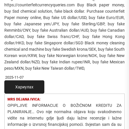
https://counterfeitcurrencyqueries.com Buy Black paper money,
buy Ssd chemical solution, fake black dollar. Purchase counterfeit
Paper money online, Buy fake US dollar/USD, buy fake Euro/EUR,
buy fake Japanese yen/JPY, buy fake Sterling/GBP, buy fake
Renminbi/CNY, buy fake Australian dollar/AUD, buy fake Canadian
dollar/CAD, buy fake Swiss franc/CHF, buy fake Hong Kong
dollar/HKD, buy fake Singapore dollar/SGD Black money cleaning
chemical and machine buy fake Swedish krona/SEK, buy fake South
Korean won/KRW, buy fake Norwegian krone/NOK, buy fake New
Zealand dollar/NZD, buy fake Indian rupee/INR, buy fake Mexican
peso/MXN, buy fake New Taiwan dollar/TWD,
2025-11-07
Хариулах
MRS DEJANA IVICA:
OPIPLJIVE INFORMACIJE O BOŽIĆNOM KREDITU ZA
PLANIRANJE… Ovo nije normalna objava koju svakodnevno
vidite na internetu gdje ljudi daju lažne recenzije i lažne
informacije o izvrsnoj financijskoj pomoći. Svjestan sam da su