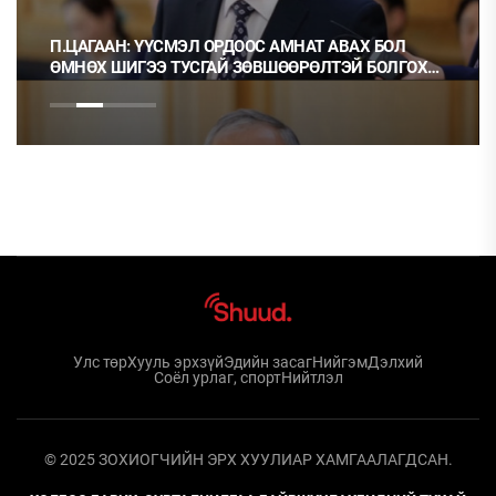
П.ЦАГААН: ҮҮСМЭЛ ОРДООС АМНАТ АВАХ БОЛ
ӨМНӨХ ШИГЭЭ ТУСГАЙ ЗӨВШӨӨРӨЛТЭЙ БОЛГОХ
ХЭРЭГТЭЙ
Улс төр
Хууль эрхзүй
Эдийн засаг
Нийгэм
Дэлхий
Соёл урлаг, спорт
Нийтлэл
© 2025 ЗОХИОГЧИЙН ЭРХ ХУУЛИАР ХАМГААЛАГДСАН.