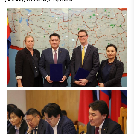
үргэлжлүүлэн хэлэлцэхээр болов.