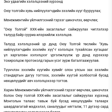
Энэ удаагийн хэлэлцээний хүрээнд
Оюу толгойн хувь нийлүүлэгчдийн зээлийн хүүг бууруулах;
Менежментийн үйлчилгээний гэрээг шинэчлэх, өөрчлөх;
“Оюу Толгой” ХХК-ийн засаглалыг сайжруулах чиглэлээр
талууд байр сууриа илэрхийлж хэлэлцэв.
Талууд хэлэлцээний үр дүнд Оюу Толгой төслийн "Хувь
нийлүүлэгчдийн зээлийн хүү"-г хэлэлцэх тухайлсан хугацааг
үл харгалзан хэлэлцээг үргэлжлүүлж үр дүнд хүрэхээр
тохиролцож протоколд гарын үсэг зурж баталгаажуулав.
Түүнчлэн зээлийн хүүгийн хувийг олон улсын зах зээлийн
стандартын дагуу тогтоох, зээлийн хүүтэй холбоотой бусад
нөхцөлүүдийг авч хэлэлцэхээр тогтов.
Харин Менежментийн үйлчилгээний гэрээг өөрчлөх, шинэчлэх
болон Оюу толгой ХХК-ийн засаглалыг сайжруулах хүрээнд
Монголын талаас тавьж буй бусад нөхцлүүдийн талаарх
шаардлагатай мэдээлэл, саналуудыг нягталж, 11 дүгээр сард