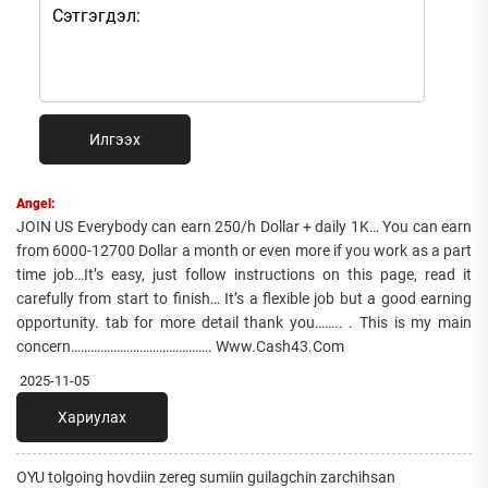
Илгээх
Angel:
JOIN US Everybody can earn 250/h Dollar + daily 1K… You can earn
from 6000-12700 Dollar a month or even more if you work as a part
time job…It’s easy, just follow instructions on this page, read it
carefully from start to finish… It’s a flexible job but a good earning
opportunity. tab for more detail thank you…….. . This is my main
concern……………………………………. Www.Cash43.Com
2025-11-05
Хариулах
OYU tolgoing hovdiin zereg sumiin guilagchin zarchihsan