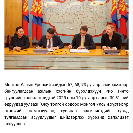
Монгол Улсын Ерөнхий сайдын 67, 68, 73 дугаар захирамжаар
байгуулагдсан ажлын хэсгийн бүрэлдэхүүн Рио Тинто
группийн төлөөлөгчидтэй 2025 оны 10 дугаар сарын 30,31-ний
өдрүүдэд уулзаж “Оюу толгой ордоос Монгол Улсын хүртэх үр
өгөөжийг нэмэгдүүлэх, хувьцаа эзэмшигчдийн хувьд
тулгамдсан асуудлуудыг шийдвэрлэх хүрээнд хэлэлцээг
эхлүүллээ.