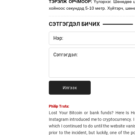
ТЭРЭЛЖ ОРЧМООР:
Үүлэрхэг. Шөнөдөө ц
хойноос секундэд 5-10 метр. Хүйтэрч, шөнөд
СЭТГЭГДЭЛ БИЧИХ
Илгээх
Philip Truta:
Lost Your Bitcoin or bank funds? Here Is 
Instagram introduced me to cryptocurrency. I li
which I continued to do until the website van
prior to the incident, but luckily, one of th