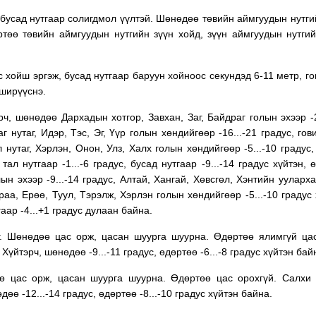
, бусад нутгаар солигдмол үүлтэй. Шөнөдөө төвийн аймгуудын нутги
өртөө төвийн аймгуудын нутгийн зүүн хойд, зүүн аймгуудын нутги
 хойш эргэж, бусад нутгаар баруун хойноос секундэд 6-11 метр, гов
 ширүүснэ.
ч, шөнөдөө Дархадын хотгор, Завхан, Заг, Байдраг голын эхээр -2
г нутаг, Идэр, Тэс, Эг, Үүр голын хөндийгөөр -16...-21 градус, гов
нутаг, Хэрлэн, Онон, Улз, Халх голын хөндийгөөр -5...-10 градус,
тал нутгаар -1...-6 градус, бусад нутгаар -9...-14 градус хүйтэн, 
ын эхээр -9...-14 градус, Алтай, Хангай, Хөвсгөл, Хэнтийн уулархаг
аа, Ерөө, Туул, Тэрэлж, Хэрлэн голын хөндийгөөр -5...-10 градус 
гаар -4...+1 градус дулаан байна.
эг. Шөнөдөө цас орж, цасан шуурга шуурна. Өдөртөө ялимгүй ца
үйтэрч, шөнөдөө -9...-11 градус, өдөртөө -6...-8 градус хүйтэн бай
ө цас орж, цасан шуурга шуурна. Өдөртөө цас орохгүй. Салхи 
өө -12...-14 градус, өдөртөө -8...-10 градус хүйтэн байна.