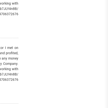
 working with
/1b7JLY4n8B/
14706372676
or I met on
and profited,
raw any money
very Company.
 working with
/1b7JLY4n8B/
14706372676