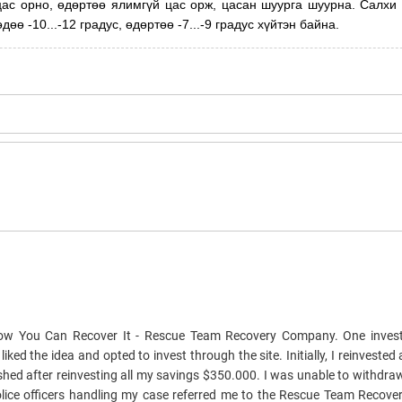
ас орно, өдөртөө ялимгүй цас орж, цасан шуурга шуурна. Салхи
өө -10...-12 градус, өдөртөө -7...-9 градус хүйтэн байна.
How You Can Recover It - Rescue Team Recovery Company. One invest
ked the idea and opted to invest through the site. Initially, I reinvested 
ished after reinvesting all my savings $350.000. I was unable to withd
e police officers handling my case referred me to the Rescue Team Reco