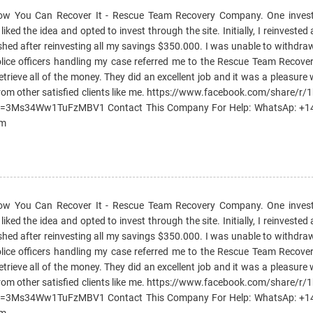
How You Can Recover It - Rescue Team Recovery Company. One invest
ked the idea and opted to invest through the site. Initially, I reinvested 
ished after reinvesting all my savings $350.000. I was unable to withd
e police officers handling my case referred me to the Rescue Team Reco
etrieve all of the money. They did an excellent job and it was a pleasure
rom other satisfied clients like me. https://www.facebook.com/share/r
si=3Ms34Ww1TuFzMBV1 Contact This Company For Help: WhatsAp: +
om
How You Can Recover It - Rescue Team Recovery Company. One invest
ked the idea and opted to invest through the site. Initially, I reinvested 
ished after reinvesting all my savings $350.000. I was unable to withd
e police officers handling my case referred me to the Rescue Team Reco
etrieve all of the money. They did an excellent job and it was a pleasure
rom other satisfied clients like me. https://www.facebook.com/share/r
si=3Ms34Ww1TuFzMBV1 Contact This Company For Help: WhatsAp: +