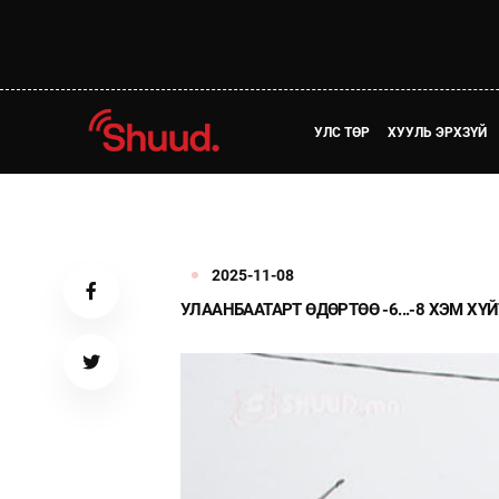
УЛС ТӨР
ХУУЛЬ ЭРХЗҮЙ
2025-11-08
УЛААНБААТАРТ ӨДӨРТӨӨ -6...-8 ХЭМ ХҮ