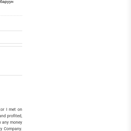
 баруун
or I met on
and profited,
raw any money
very Company.