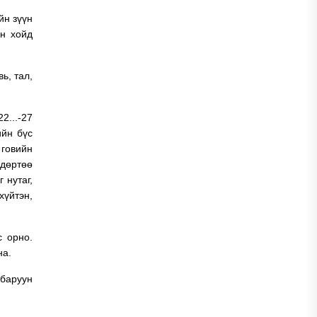
йн зүүн
йн хойд
ь, тал,
2...-27
ийн бүс
 говийн
өдөртөө
 нутаг,
хүйтэн,
с орно.
на.
баруун