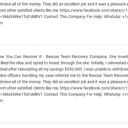
etrieve all of the money. They did an excellent job and it was a pleasure
rom other satisfied clients like me. https://www.facebook.com/share/r
si=3Ms34Ww1TuFzMBV1 Contact This Company For Help: WhatsAp: +
om
How You Can Recover It - Rescue Team Recovery Company. One invest
ked the idea and opted to invest through the site. Initially, I reinvested 
ished after reinvesting all my savings $350.000. I was unable to withd
e police officers handling my case referred me to the Rescue Team Reco
etrieve all of the money. They did an excellent job and it was a pleasure
rom other satisfied clients like me. https://www.facebook.com/share/r
si=3Ms34Ww1TuFzMBV1 Contact This Company For Help: WhatsAp: +
om