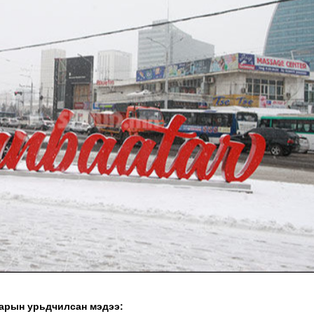
ТӨЛӨӨЛӨГЧИЙН ГАЗАРТ
НИЙСЛЭЛД ШАХМ
ОРЛОГО ШИЛЖҮҮЛСЭН БОЛ 20
БОРЛУУЛАХ 435 Ц
ХУВИАР ТАТВАР СУУТГАНА
АЖИЛЛАНА
гаарын урьдчилсан мэдээ: