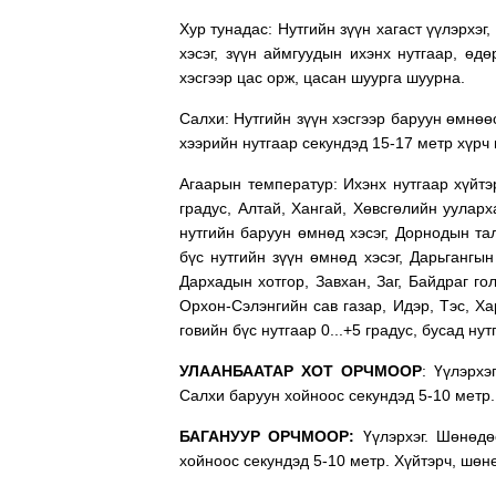
Хур тунадас: Нутгийн зүүн хагаст үүлэрхэг
хэсэг, зүүн аймгуудын ихэнх нутгаар, өд
хэсгээр цас орж, цасан шуурга шуурна.
Салхи: Нутгийн зүүн хэсгээр баруун өмнөөс
хээрийн нутгаар секундэд 15-17 метр хүрч
Агаарын температур: Ихэнх нутгаар хүйтэр
градус, Алтай, Хангай, Хөвсгөлийн ууларха
нутгийн баруун өмнөд хэсэг, Дорнодын тал 
бүс нутгийн зүүн өмнөд хэсэг, Дарьгангын 
Дархадын хотгор, Завхан, Заг, Байдраг гол
Орхон-Сэлэнгийн сав газар, Идэр, Тэс, Хар
говийн бүс нутгаар 0...+5 градус, бусад нут
УЛААНБААТАР ХОТ ОРЧМООР
: Үүлэрх
Салхи баруун хойноос секундэд 5-10 метр. Х
БАГАНУУР ОРЧМООР:
Үүлэрхэг. Шөнөдө
хойноос секундэд 5-10 метр. Хүйтэрч, шөнөд