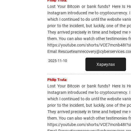
Philip Truta:
Lost Your Bitcoin or bank funds? Here Is 
Instagram introduced me to cryptocurrency. I li
which I continued to do until the website van
prior to the incident, but luckily, one of th
They arrived precisely in time and helped me r
them. You can also watch other testimonies f
https://youtube.com/shorts/VCE7mcnb48I?
Emal: Rescueteamrecovery@cyberservices.c
2025-11-10
Хариулах
Philip Truta:
Lost Your Bitcoin or bank funds? Here Is 
Instagram introduced me to cryptocurrency. I li
which I continued to do until the website van
prior to the incident, but luckily, one of th
They arrived precisely in time and helped me r
them. You can also watch other testimonies f
https://youtube.com/shorts/VCE7mcnb48I?