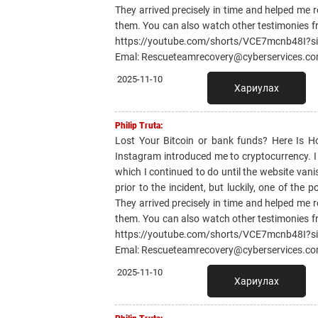
They arrived precisely in time and helped me r
them. You can also watch other testimonies f
https://youtube.com/shorts/VCE7mcnb48I?
Emal: Rescueteamrecovery@cyberservices.c
2025-11-10
Хариулах
Philip Truta:
Lost Your Bitcoin or bank funds? Here Is 
Instagram introduced me to cryptocurrency. I li
which I continued to do until the website van
prior to the incident, but luckily, one of th
They arrived precisely in time and helped me r
them. You can also watch other testimonies f
https://youtube.com/shorts/VCE7mcnb48I?
Emal: Rescueteamrecovery@cyberservices.c
2025-11-10
Хариулах