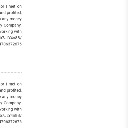
or I met on
and profited,
raw any money
very Company.
 working with
/1b7JLY4n8B/
14706372676
or I met on
and profited,
raw any money
very Company.
 working with
/1b7JLY4n8B/
14706372676