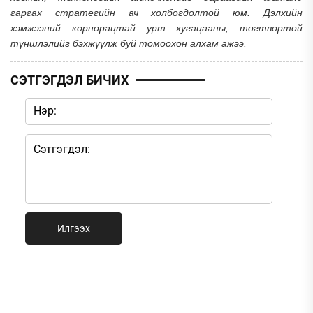
гаргах стратегийн ач холбогдолтой юм. Дэлхийн
хэмжээний корпорацтай урт хугацааны, тогтвортой
түншлэлийг бэхжүүлж буй томоохон алхам ажээ.
СЭТГЭГДЭЛ БИЧИХ
Илгээх