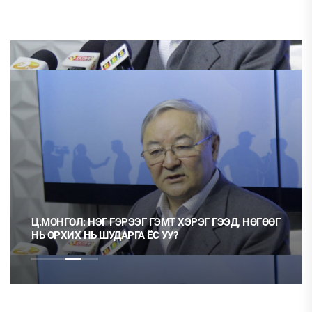
Ц.МОНГОЛ: НЭГ ГЭРЭЭГ ГЭМТ ХЭРЭГ ГЭЭД, НӨГӨӨГ
НЬ ОРХИХ НЬ ШУДАРГА ЁС УУ?