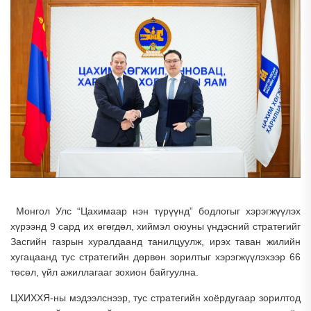
Монгол Улс “Цахимаар нэн түрүүнд” бодлогыг хэрэгжүүлэх
хүрээнд 9 сард их өгөгдөл, хиймэл оюуны үндэсний стратегийг
Засгийн газрын хуралдаанд танилцуулж, ирэх таван жилийн
хугацаанд тус стратегийн дөрвөн зорилтыг хэрэгжүүлэхээр 66
төсөл, үйл ажиллагааг зохион байгуулна.
ЦХИХХЯ-ны мэдээлснээр, тус стратегийн хоёрдугаар зорилтод