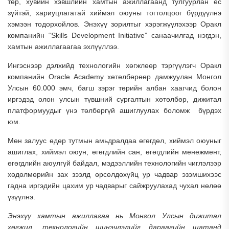
төр, хувийн хэвшлийн хамтын ажиллагаанд тулгуурлан ёс
зүйтэй, хариуцлагатай хиймэл оюуны тогтолцоог бүрдүүлнэ
хэмээн тодорхойлов. Энэхүү зорилтыг хэрэгжүүлэхээр Оракл
компанийн “Skills Development Initiative” санаачилгад нэгдэн,
хамтын ажиллагаагаа эхлүүллээ.
Ингэснээр дэлхийд технологийн хөгжлөөр тэргүүлэгч Оракл
компанийн Oracle Academy хөтөлбөрөөр дамжуулан Монгол
Улсын 60.000 эмч, багш зэрэг төрийн албан хаагчид болон
иргэдэд олон улсын түвшний сургалтын хөтөлбөр, дижитал
платформуудыг үнэ төлбөргүй ашиглуулах боломж бүрдэх
юм.
Мөн залуус өдөр тутмын амьдралдаа өгөгдөл, хиймэл оюуныг
ашиглах, хиймэл оюун, өгөгдлийн сан, өгөгдлийн менежмент,
өгөгдлийн аюулгүй байдал, мэдээллийн технологийн чиглэлээр
хөдөлмөрийн зах зээлд өрсөлдөхүйц ур чадвар эзэмшихээс
гадна иргэдийн цахим ур чадварыг сайжруулахад чухал нөлөө
үзүүлнэ.
Энэхүү хамтын ажиллагаа нь Монгол Улсын дижитал
хөгжил, технологийн шинэчлэлийг дараагийн шатанд