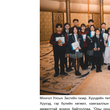
ТӨЛӨӨЛӨГЧИЙН ГАЗАРТ
ОРЛОГО ШИЛЖҮҮЛСЭН БОЛ 20
ХУВИАР ТАТВАР СУУТГАНА
Монгол Улсын Засгийн газар, Хүүхдийн тө
Хүүхэд, гэр бүлийн хөгжил, хамгааллын
амжилттай зохион байгууллаа. “Оны онцл