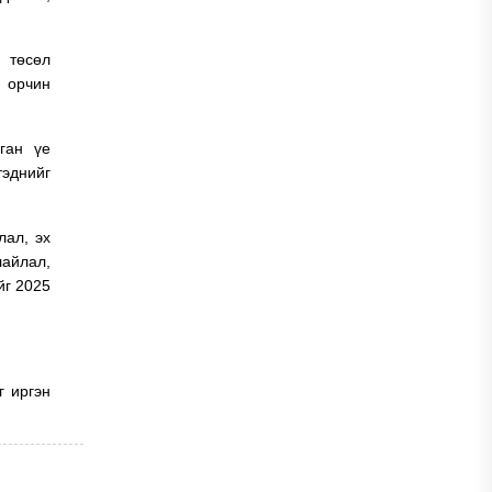
 төсөл
х орчин
ган үе
тэднийг
лал, эх
лайлал,
йг 2025
г иргэн