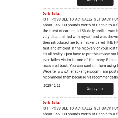
Doris_Bella:
IS IT POSSIBLE TO ACTUALLY GET BACK F
about 846,000 pounds worth of Bitcoin to a fa
the intent of earning a 15% daily profit. I was l
very disappointed with myself and was drownin
then introduced me to a hacker called THE H
fast and efficient in the recovery of your lost 
it’s all reality. I just have to put this review
ever fallen victim to one of the many Bitcoi
recovered back. You can contact them using
Website: www.thehackangels.com I am posting
recommend them because his recommendation
2025-12-22
Хариулах
Doris_Bella:
IS IT POSSIBLE TO ACTUALLY GET BACK F
about 846,000 pounds worth of Bitcoin to a fa