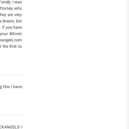
 Family. I was
 attorney who
hey are very
 a dream, but
. If you have
your Bitcoin
ckangels.com
the first to
g this i have
CKANGELS I