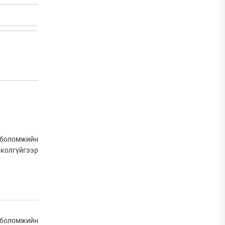
д боломжийн
околгүйгээр
д боломжийн