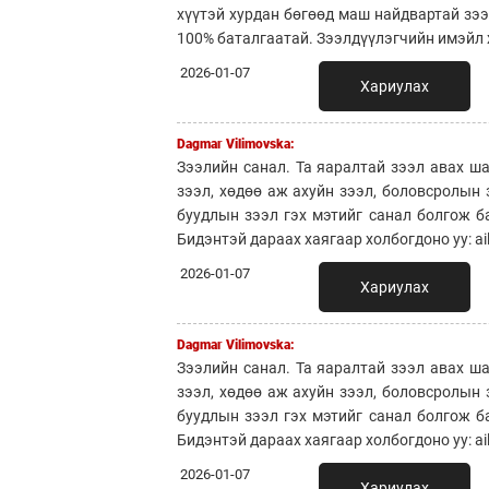
хүүтэй хурдан бөгөөд маш найдвартай зэ
100% баталгаатай. Зээлдүүлэгчийн имэйл х
2026-01-07
Хариулах
Dagmar Vilimovska:
Зээлийн санал. Та яаралтай зээл авах ша
зээл, хөдөө аж ахуйн зээл, боловсролын
буудлын зээл гэх мэтийг санал болгож б
Бидэнтэй дараах хаягаар холбогдоно уу: a
2026-01-07
Хариулах
Dagmar Vilimovska:
Зээлийн санал. Та яаралтай зээл авах ша
зээл, хөдөө аж ахуйн зээл, боловсролын
буудлын зээл гэх мэтийг санал болгож б
Бидэнтэй дараах хаягаар холбогдоно уу: a
2026-01-07
Хариулах