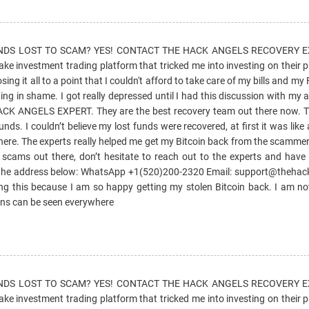
UNDS LOST TO SCAM? YES! CONTACT THE HACK ANGELS RECOVERY EX
ke investment trading platform that tricked me into investing on their 
osing it all to a point that I couldn't afford to take care of my bills and my
g in shame. I got really depressed until I had this discussion with my
ACK ANGELS EXPERT. They are the best recovery team out there now. T
funds. I couldn’t believe my lost funds were recovered, at first it was like
 out here. The experts really helped me get my Bitcoin back from the scammer
n scams out there, don’t hesitate to reach out to the experts and have 
 the address below: WhatsApp +1(520)200-2320 Email: support@theha
 this because I am so happy getting my stolen Bitcoin back. I am not 
s can be seen everywhere
UNDS LOST TO SCAM? YES! CONTACT THE HACK ANGELS RECOVERY EX
ke investment trading platform that tricked me into investing on their 