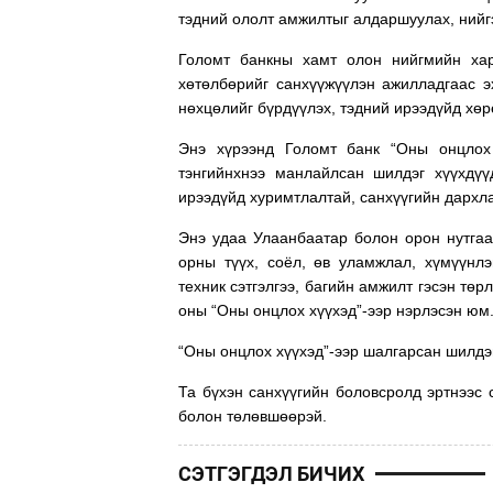
тэдний ололт амжилтыг алдаршуулах, нийгэ
Голомт банкны хамт олон нийгмийн хар
хөтөлбөрийг санхүүжүүлэн ажилладгаас э
нөхцөлийг бүрдүүлэх, тэдний ирээдүйд хө
Энэ хүрээнд Голомт банк “Оны онцлох
тэнгийнхнээ манлайлсан шилдэг хүүхдүү
ирээдүйд хуримтлалтай, санхүүгийн дархл
Энэ удаа Улаанбаатар болон орон нутгаас
орны түүх, соёл, өв уламжлал, хүмүүнлэ
техник сэтгэлгээ, багийн амжилт гэсэн төр
оны “Оны онцлох хүүхэд”-ээр нэрлэсэн юм
“Оны онцлох хүүхэд”-ээр шалгарсан шилдэг
Та бүхэн санхүүгийн боловсролд эртнээс 
болон төлөвшөөрэй.
СЭТГЭГДЭЛ БИЧИХ