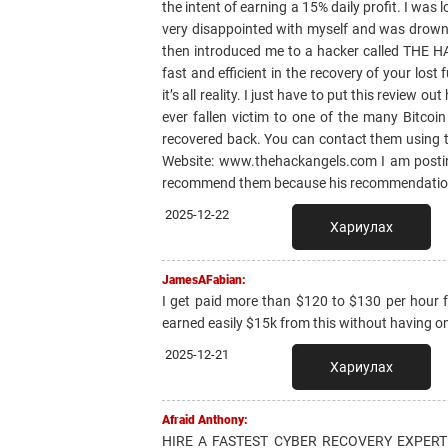
the intent of earning a 15% daily profit. I was l
very disappointed with myself and was drownin
then introduced me to a hacker called THE H
fast and efficient in the recovery of your lost 
it’s all reality. I just have to put this review
ever fallen victim to one of the many Bitcoi
recovered back. You can contact them using
Website: www.thehackangels.com I am posting
recommend them because his recommendation
2025-12-22
Хариулах
JamesAFabian:
I get paid more than $120 to $130 per hour fo
earned easily $15k from this without having on
2025-12-21
Хариулах
Afraid Anthony:
HIRE A FASTEST CYBER RECOVERY EXPERT