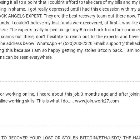
osing it all to a point that I couldn't afford to take care of my bills and my
g in shame. I got really depressed until I had this discussion with my
ACK ANGELS EXPERT. They are the best recovery team out there now. T
funds. I couldn’t believe my lost funds were recovered, at first it was like
 out here. The experts really helped me get my Bitcoin back from the scammer
n scams out there, don’t hesitate to reach out to the experts and have 
 the address below: WhatsApp +1(520)200-2320 Email: support@theha
 this because I am so happy getting my stolen Bitcoin back. I am not 
s can be seen everywhere
r working online. I heard about this job 3 months ago and after joinin
line working skills. This is what I do..... www.join.work27.com
 TO RECOVER YOUR LOST OR STOLEN BITCOIN/ETH/USDT/ THE HA