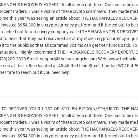
KANGELS RECOVERY EXPERT. To all of you out there. One has to be caref
ocent traders. I was a victim of these crypto scammers. They made me 
 to me this year was seeing an article about THE HACKANGELS RECOVE
I invested $954,300 in a cryptocurrency platform and it turned out to be
 I reached out to a recovery company called THE HACKANGELS RECOVE
 to hear that they had recovered all of my stolen cryptocurrency in jus
are it to the public so that all scammed victims can get their funds back. 
te situation. I highly recommend THE HACKANGELS RECOVERY EXPERT. Q
1(520)200-2320 Email: support@thehackangels.com Web: www.thehacka
person at their office located at 45-46 Red Lion Street, London WC1R 4PF
 hesitate to reach out if you need help.
 TO RECOVER YOUR LOST OR STOLEN BITCOIN/ETH/USDT/ THE HA
KANGELS RECOVERY EXPERT. To all of you out there. One has to be caref
ocent traders. I was a victim of these crypto scammers. They made me 
 to me this year was seeing an article about THE HACKANGELS RECOVE
I invested $954,300 in a cryptocurrency platform and it turned out to be