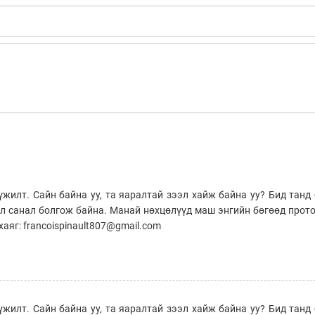
үжилт. Сайн байна уу, та яаралтай зээл хайж байна уу? Бид тан
эл санал болгож байна. Манай нөхцөлүүд маш энгийн бөгөөд прот
аяг: francoispinault807@gmail.com
үжилт. Сайн байна уу, та яаралтай зээл хайж байна уу? Бид тан