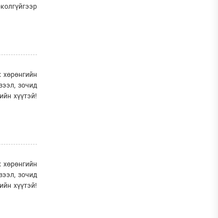
околгүйгээр
х хөрөнгийн
зээл, зочид
ийн хүүтэй!
х хөрөнгийн
зээл, зочид
ийн хүүтэй!