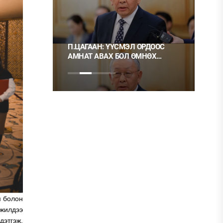
Л ОРДООС
Ц.МОНГОЛ: НЭГ ГЭРЭЭГ ГЭМТ
 ӨМНӨХ
ХЭРЭГ ГЭЭД, НӨГӨӨГ НЬ ОРХИХ
НЬ ШУДАРГА ЁС УУ?
БОЛГОХ
м болон
жилдээ
дэтгэж,