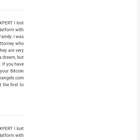
PERT I lost
platform with
 Family. I was
 attorney who
hey are very
 a dream, but
. If you have
your Bitcoin
ckangels.com
the first to
PERT I lost
platform with