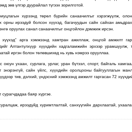
мд зөв үлгэр дуурайлал түгээх зорилготой.
иуцлагын хүрээнд төрөл бүрийн санаачилгыг хэрэгжүүлж, олон
х орны ирээдүй болсон хүүхэд, багачуудын сайн сайхан амьдра
рөнгө оруулах санал санаачилгыг онцгойлон дэмжиж ирсэн.
 хүүхэд” арга хэмжээнд хамтран ажиллаж, онцгой амжилт гар
дийг Алтантүлхүүр хүүхдийн хадгаламжийн эрхээр урамшуулж, 
аатай иргэн болон төлөвшихөд нь хувь нэмрээ орууллаа.
 оюун ухаан, сурлага, урлаг, уран бүтээл, спорт, байгаль хамгаа
г энэрэнгүй, сайн үйлс, хүүхдийн оролцооны байгууллагын ман
лүүдээр тив, дэлхий, үндэсний хэмжээнд амжилт гаргасан 72 хүүхди
.
 сурагчдадаа баяр хүргэе.
суралцаж, ирээдүйд хуримтлалтай, санхүүгийн дархлаатай, ухаала