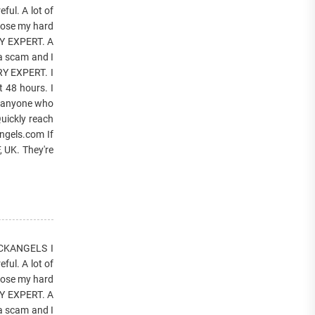
ul. A lot of
lose my hard
RY EXPERT. A
 a scam and I
RY EXPERT. I
t 48 hours. I
To anyone who
uickly reach
ngels.com If
, UK. They're
CKANGELS I
ul. A lot of
lose my hard
RY EXPERT. A
 a scam and I