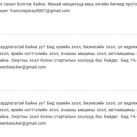
эл санал болгож байна. Манай нөхцөлүүд маш энгийн бөгөөд прот
аяг: francoispinault807@gmail.com
ардлагатай байна уу? Бид хувийн зээл, бизнесийн зээл, үл хөдлө
 зээл, өрийн нэгтгэлийн зээл, ачааны машины зээл, автомашины 
айна. Оюутны зээл болон стартапын зээлүүд бас байдаг. Бид 1%-
ileenbeacker@gmail.com
ардлагатай байна уу? Бид хувийн зээл, бизнесийн зээл, үл хөдлө
 зээл, өрийн нэгтгэлийн зээл, ачааны машины зээл, автомашины 
айна. Оюутны зээл болон стартапын зээлүүд бас байдаг. Бид 1%-
ileenbeacker@gmail.com