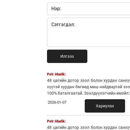
Илгээх
Petr Hladík:
48 цагийн дотор зээл болон хурдан санхү
хүүтэй хурдан бөгөөд маш найдвартай зэ
100% баталгаатай. Зээлдүүлэгчийн имэйл х
2026-01-07
Хариулах
Petr Hladík:
48 цагийн дотор зээл болон хурдан санхү