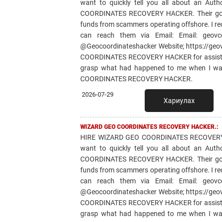
want to quickly tell you all about an Aut
COORDINATES RECOVERY HACKER. Their goal is
funds from scammers operating offshore. I re
can reach them via Email: Email: geov
@Geocoordinateshacker Website; https://ge
COORDINATES RECOVERY HACKER for assisting 
grasp what had happened to me when I was 
COORDINATES RECOVERY HACKER.
2026-07-29
Хариулах
WIZARD GEO COORDINATES RECOVERY HACKER.:
HIRE WIZARD GEO COORDINATES RECOVERY 
want to quickly tell you all about an Aut
COORDINATES RECOVERY HACKER. Their goal is
funds from scammers operating offshore. I re
can reach them via Email: Email: geov
@Geocoordinateshacker Website; https://ge
COORDINATES RECOVERY HACKER for assisting 
grasp what had happened to me when I was 