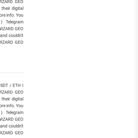
. WIZARD GEO
heir digital
re info. You
) Telegram
h WIZARD GEO
and couldn't
f WIZARD GEO
DT / ETH I
. WIZARD GEO
heir digital
re info. You
) Telegram
h WIZARD GEO
and couldn't
f WIZARD GEO