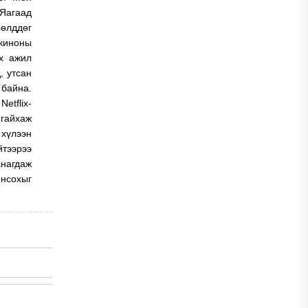
 Яагаад
рөлддөг
 киноны
их ажил
, утсан
 байна.
etflix-
 гайхаж
 хүлээн
йтээрээ
анагдаж
онсохыг