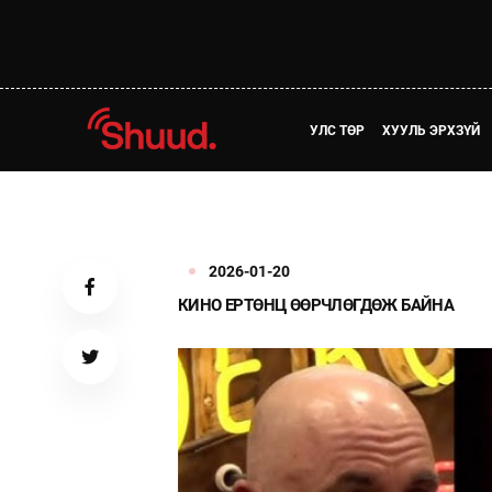
УЛС ТӨР
ХУУЛЬ ЭРХЗҮЙ
2026-01-20
КИНО ЕРТӨНЦ ӨӨРЧЛӨГДӨЖ БАЙНА