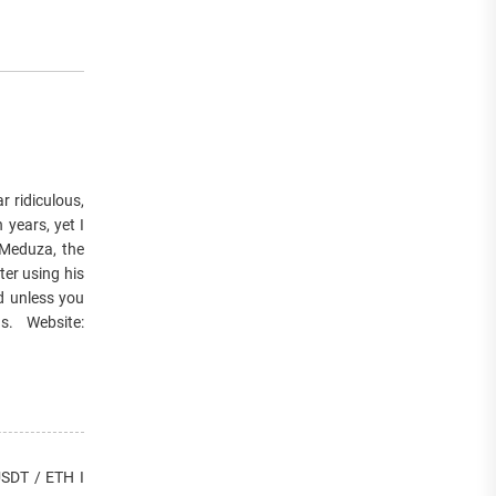
r ridiculous,
 years, yet I
 Meduza, the
ter using his
ed unless you
s. Website:
DT / ETH I