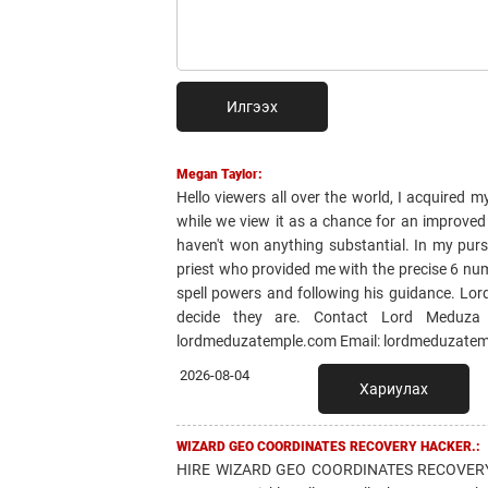
Илгээх
Megan Taylor:
Hello viewers all over the world, I acquired m
while we view it as a chance for an improved 
haven't won anything substantial. In my purs
priest who provided me with the precise 6 num
spell powers and following his guidance. Lord
decide they are. Contact Lord Meduza t
lordmeduzatemple.com Email: lordmeduzatem
2026-08-04
Хариулах
WIZARD GEO COORDINATES RECOVERY HACKER.:
HIRE WIZARD GEO COORDINATES RECOVERY 