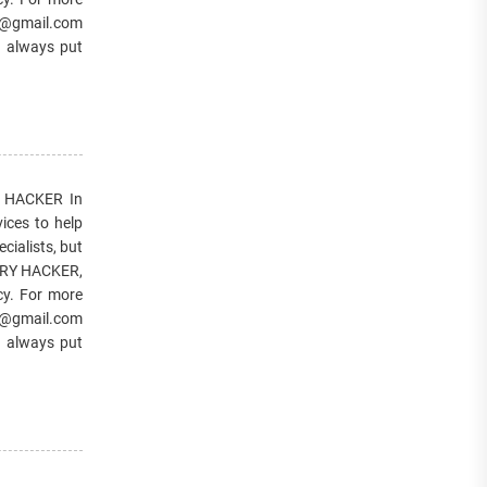
@gmail.com
h always put
 HACKER In
ices to help
cialists, but
VERY HACKER,
cy. For more
@gmail.com
h always put