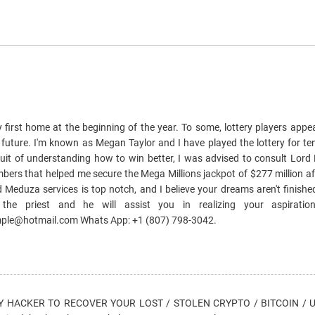
y first home at the beginning of the year. To some, lottery players appea
future. I'm known as Megan Taylor and I have played the lottery for ten
uit of understanding how to win better, I was advised to consult Lord
bers that helped me secure the Mega Millions jackpot of $277 million af
 Meduza services is top notch, and I believe your dreams aren't finish
he priest and he will assist you in realizing your aspiration
ple@hotmail.com Whats App: +1 (807) 798-3042.
HACKER TO RECOVER YOUR LOST / STOLEN CRYPTO / BITCOIN / US