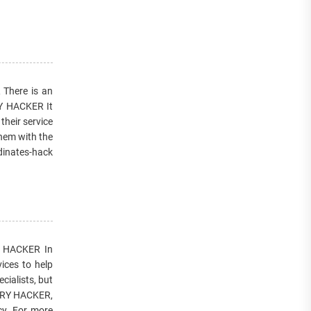
here is an
RY HACKER It
their service
them with the
dinates-hack
 HACKER In
ices to help
cialists, but
VERY HACKER,
cy. For more