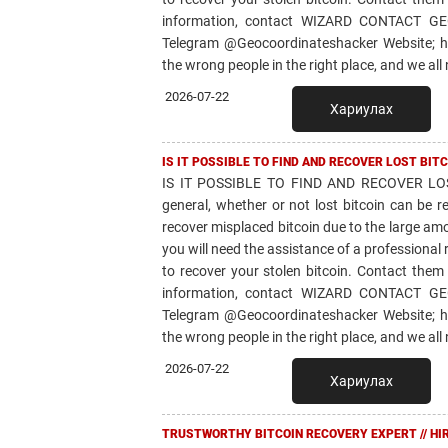
information, contact WIZARD CONTACT G
Telegram @Geocoordinateshacker Website; ht
the wrong people in the right place, and we all 
2026-07-22
Хариулах
IS IT POSSIBLE TO FIND AND RECOVER LOST BI
IS IT POSSIBLE TO FIND AND RECOVER L
general, whether or not lost bitcoin can be 
recover misplaced bitcoin due to the large amo
you will need the assistance of a professi
to recover your stolen bitcoin. Contact them
information, contact WIZARD CONTACT G
Telegram @Geocoordinateshacker Website; ht
the wrong people in the right place, and we all 
2026-07-22
Хариулах
TRUSTWORTHY BITCOIN RECOVERY EXPERT // HI