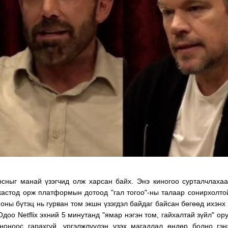
ТӨЛӨӨЛӨГЧИЙН ГАЗАРТ
АЛДАРТ BOYZONE
ОРЛОГО ШИЛЖҮҮЛСЭН БОЛ 20
ХАМТЛАГИЙН ГИШҮ
ХУВИАР ТАТВАР СУУТГАНА
KEATING АНХ УДАА 
ДУУЛНА
орсныг манай үзэгчид олж харсан байх. Энэ киногоо сурталчлаха
стод орж платформын дотоод "гал тогоо"-ны талаар сонирхолто
оны бүтэц нь гурван том экшн үзэгдэл байдаг байсан бөгөөд ихэнх
Одоо Netflix эхний 5 минутанд "ямар нэгэн том, гайхалтай зүйл" ор
иноноос гарахгүй, үргэлжлүүлэн үзэх магадлал өндөр болно гэ