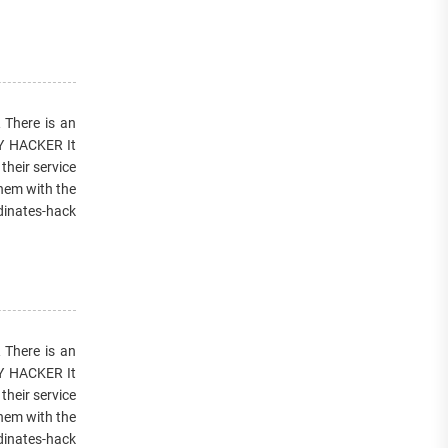
here is an
RY HACKER It
their service
them with the
dinates-hack
here is an
RY HACKER It
their service
them with the
dinates-hack