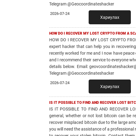
Telegram @Geocoordinateshacker
2026-07-24
Хариулах
HOW DO I RECOVER MY LOST CRYPTO FROM A SC
HOW DO I RECOVER MY LOST CRYPTO FROM
expert hacker that can help you in recover
recently worked for me and I now have peace of 
and I recommend their service to everyone who 
details below. Email: geovcoordinateshacker
Telegram @Geocoordinateshacker
2026-07-24
Хариулах
IS IT POSSIBLE TO FIND AND RECOVER LOST BI
IS IT POSSIBLE TO FIND AND RECOVER L
general, whether or not lost bitcoin can be 
recover misplaced bitcoin due to the large amo
you will need the assistance of a professi
to recover your stolen bitcoin. Contact them