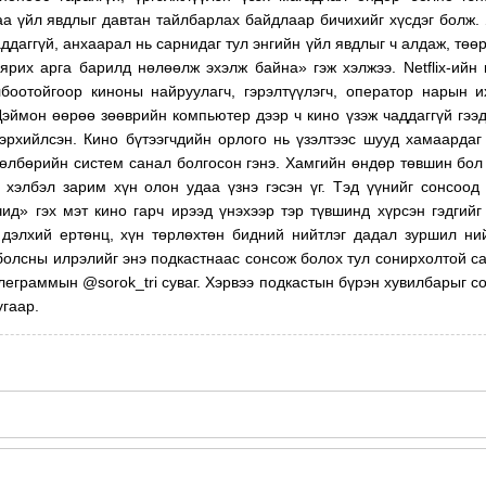
а үйл явдлыг давтан тайлбарлах байдлаар бичихийг хүсдэг болж.
аддаггүй, анхаарал нь сарнидаг тул энгийн үйл явдлыг ч алдаж, төө
ярих арга барилд нөлөөлж эхэлж байна» гэж хэлжээ. Netflix-ийн
лбоотойгоор киноны найруулагч, гэрэлтүүлэгч, оператор нарын 
Дэймон өөрөө зөөврийн компьютер дээр ч кино үзэж чаддаггүй гээд
лэрхийлсэн. Кино бүтээгчдийн орлого нь үзэлтээс шууд хамаардаг
өлбөрийн систем санал болгосон гэнэ. Хамгийн өндөр төвшин бол N
 хэлбэл зарим хүн олон удаа үзнэ гэсэн үг. Тэд үүнийг сонсоод
д» гэх мэт кино гарч ирээд үнэхээр тэр түвшинд хүрсэн гэдгийг
 дэлхий ертөнц, хүн төрлөхтөн бидний нийтлэг дадал зуршил ни
 болсны илрэлийг энэ подкастнаас сонсож болох тул сонирхолтой с
леграммын @sorok_tri суваг. Хэрвээ подкастын бүрэн хувилбарыг с
угаар.