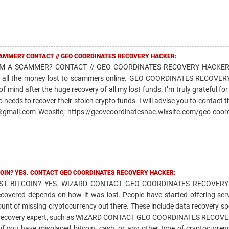
AMMER? CONTACT // GEO COORDINATES RECOVERY HACKER:
 A SCAMMER? CONTACT // GEO COORDINATES RECOVERY HACKER T
ing all the money lost to scammers online. GEO COORDINATES RECOVE
mind after the huge recovery of all my lost funds. I’m truly grateful for 
needs to recover their stolen crypto funds. I will advise you to contact 
@gmail.com Website; https://geovcoordinateshac.wixsite.com/geo-coor
TCOIN? YES. CONTACT GEO COORDINATES RECOVERY HACKER:
OST BITCOIN? YES. WIZARD CONTACT GEO COORDINATES RECOVERY
recovered depends on how it was lost. People have started offering serv
unt of missing cryptocurrency out there. These include data recovery spe
onal recovery expert, such as WIZARD CONTACT GEO COORDINATES RECO
 if you have misplaced bitcoin, cash, or any other type of cryptocurren