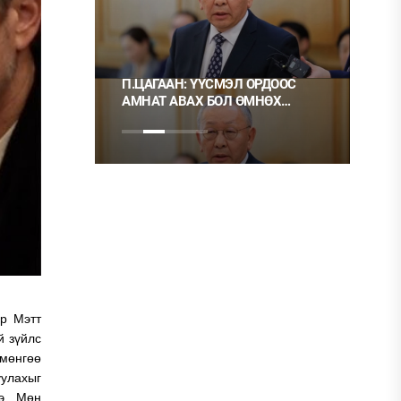
П.ЦАГААН: ҮҮСМЭЛ ОРДООС
Ц.М
ҮН RONAN
АМНАТ АВАХ БОЛ ӨМНӨХ
ХЭР
МОНГОЛД
ШИГЭЭ ТУСГАЙ
НЬ 
ЗӨВШӨӨРӨЛТЭЙ БОЛГОХ
ХЭРЭГТЭЙ
ар Мэтт
й зүйлс
 мөнгөө
уулахыг
нэ. Мөн