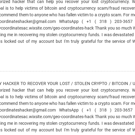
horized hacker that can help you recover your lost cryptocurrency
 to help victims of bitcoin and cryptocurrency scam/fraud recover t
commend them to anyone who has fallen victim to a crypto scam. For mo
coordinateshacker@gmail.com WhatsApp ( +1 ( 318 ) 203-3657 
ovcoordinatesac.wixsite.com/geo-coordinates-hack Thank you so muc
me in recovering my stolen cryptocurrency funds. I was devastated 
locked out of my account but I'm truly grateful for the service o
HACKER TO RECOVER YOUR LOST / STOLEN CRYPTO / BITCOIN / US
horized hacker that can help you recover your lost cryptocurrency
 to help victims of bitcoin and cryptocurrency scam/fraud recover t
commend them to anyone who has fallen victim to a crypto scam. For mo
coordinateshacker@gmail.com WhatsApp ( +1 ( 318 ) 203-3657 
ovcoordinatesac.wixsite.com/geo-coordinates-hack Thank you so muc
me in recovering my stolen cryptocurrency funds. I was devastated 
locked out of my account but I'm truly grateful for the service o