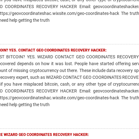
EO COORDINATES RECOVERY HACKER Email: geovcoordinateshacker
tps://geovcoordinateshac.wixsite.com/geo-coordinates-hack The trut
need help getting the truth
TCOIN? YES. CONTACT GEO COORDINATES RECOVERY HACKER:
OST BITCOIN? YES. WIZARD CONTACT GEO COORDINATES RECOVERY
recovered depends on how it was lost. People have started offering serv
unt of missing cryptocurrency out there. These include data recovery spe
onal recovery expert, such as WIZARD CONTACT GEO COORDINATES RECO
 if you have misplaced bitcoin, cash, or any other type of cryptocurren
EO COORDINATES RECOVERY HACKER Email: geovcoordinateshacker
tps://geovcoordinateshac.wixsite.com/geo-coordinates-hack The trut
need help getting the truth
RE WIZARD GEO COORDINATES RECOVERY HACKER: