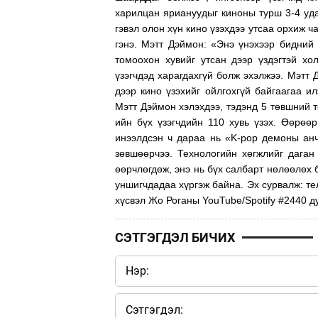
харилцан яриануудыг киноны турш 3-4 уда
гэвэл олон хүн кино үзэхдээ утсаа орхиж ч
гэнэ. Мэтт Дэймон: «Энэ үнэхээр бидний 
томоохон хувийг утсан дээр үздэгтэй хо
үзэгчдэд харагдахгүй болж эхэлжээ. Мэтт 
дээр кино үзэхийг ойлгохгүй байгаагаа и
Мэтт Дэймон хэлэхдээ, тэдэнд 5 төвшний т
ийн бүх үзэгчдийн 110 хувь үзэх. Өөрөөр
инээлдсэн ч дараа нь «K-pop демоны анчи
зөвшөөрчээ. Технологийн хөгжлийг даган
өөрчлөгдөж, энэ нь бүх салбарт нөлөөлөх
уншигчдадаа хүргэж байна. Эх сурвалж: те
хүсвэл Жо Роганы YouTube/Spotify #2440 д
СЭТГЭГДЭЛ БИЧИХ