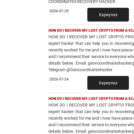
COORDINATES RECOVERY HACKER.
2026-07-29
Хариулах
HOW DO I RECOVER MY LOST CRYPTO FROM A SC
HOW DO I RECOVER MY LOST CRYPTO FROM
expert hacker that can help you in recover
recently worked for me and I now have peace of 
and I recommend their service to everyone who 
details below. Email: geovcoordinateshacker
Telegram @Geocoordinateshacker
2026-07-24
Хариулах
HOW DO I RECOVER MY LOST CRYPTO FROM A SC
HOW DO I RECOVER MY LOST CRYPTO FROM
expert hacker that can help you in recover
recently worked for me and I now have peace of 
and I recommend their service to everyone who 
details below. Email: geovcoordinateshacker