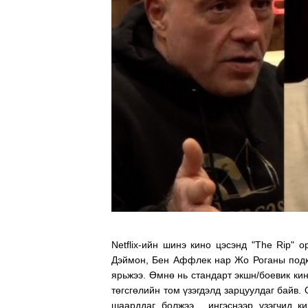
Netflix-ийн шинэ кино цэсэнд "The Rip" 
Дэймон, Бен Аффлек нар Жо Роганы подка
ярьжээ. Өмнө нь стандарт экшн/боевик кин
төгсгөлийн том үзэгдэлд зарцуулдаг байв. 
шаарддаг болжээ , ингэснээр үзэгчид к