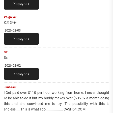
Хариулах
Vo go vc:
K🌛💯🤷
2026-02-03
Хариулах
Ss:
Ss
2026-02-02
Хариулах
Jimbeau:
l Get paid over $110 per hour working from home. l never thought
I'd be able to do it but my buddy makes over $21269 a month doing
this and she convinced me to try. The possibility with this is
endless.... This is what I do................. CASH54.COM