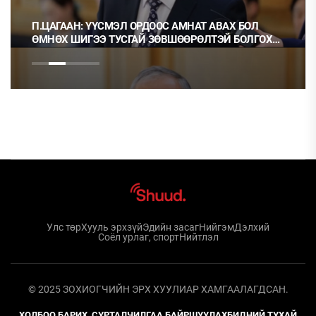
П.ЦАГААН: ҮҮСМЭЛ ОРДООС АМНАТ АВАХ БОЛ
ӨМНӨХ ШИГЭЭ ТУСГАЙ ЗӨВШӨӨРӨЛТЭЙ БОЛГОХ
ХЭРЭГТЭЙ
Улс төр
Хууль эрхзүй
Эдийн засаг
Нийгэм
Дэлхий
Соёл урлаг, спорт
Нийтлэл
© 2025 ЗОХИОГЧИЙН ЭРХ ХУУЛИАР ХАМГААЛАГДСАН.
ХОЛБОО БАРИХ, СУРТАЛЧИЛГАА БАЙРШУУЛАХ
БИДНИЙ ТУХАЙ