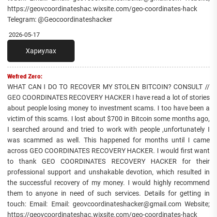
https://geovcoordinateshac.wixsite.com/geo-coordinates-hack
Telegram: @Geocoordinateshacker
2026-05-17
Хариулах
Wefred Zero:
WHAT CAN I DO TO RECOVER MY STOLEN BITCOIN? CONSULT //
GEO COORDINATES RECOVERY HACKER I have read a lot of stories
about people losing money to investment scams. I too have been a
victim of this scams. I lost about $700 in Bitcoin some months ago,
I searched around and tried to work with people ,unfortunately I
was scammed as well. This happened for months until I came
across GEO COORDINATES RECOVERY HACKER. I would first want
to thank GEO COORDINATES RECOVERY HACKER for their
professional support and unshakable devotion, which resulted in
the successful recovery of my money. I would highly recommend
them to anyone in need of such services. Details for getting in
touch: Email: Email: geovcoordinateshacker@gmail.com Website;
https://geovcoordinateshac.wixsite.com/geo-coordinates-hack