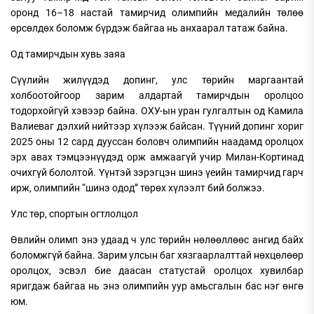
оронд 16–18 настай тамирчид олимпийн медалийн төлөө
өрсөлдөх боломж бүрдэж байгаа нь анхаарал татаж байна.
Од тамирчдын хувь заяа
Сүүлийн жилүүдэд допинг, улс төрийн маргаантай
холбоотойгоор зарим алдартай тамирчдын оролцоо
тодорхойгүй хэвээр байна. ОХУ-ын уран гулгалтын од Камила
Валиеваг дэлхий нийтээр хүлээж байсан. Түүний допинг хориг
2025 оны 12 сард дууссан боловч олимпийн наадамд оролцох
эрх авах тэмцээнүүдэд орж амжаагүй учир Милан-Кортинад
очихгүй бололтой. Үүнтэй зэрэгцэн шинэ үеийн тамирчид гарч
ирж, олимпийн “шинэ одод” төрөх хүлээлт бий болжээ.
Улс төр, спортын огтлолцол
Өвлийн олимп энэ удаад ч улс төрийн нөлөөллөөс ангид байх
боломжгүй байна. Зарим улсын баг хязгаарлалттай нөхцөлөөр
оролцох, эсвэл бие даасан статустай оролцох хувилбар
яригдаж байгаа нь энэ олимпийн уур амьсгалын бас нэг өнгө
юм.