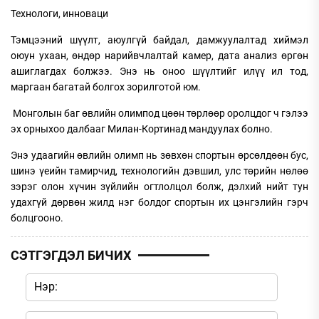
Технологи, инноваци
Тэмцээний шүүлт, аюулгүй байдал, дамжуулалтад хиймэл
оюун ухаан, өндөр нарийвчлалтай камер, дата анализ өргөн
ашиглагдах болжээ. Энэ нь оноо шүүлтийг илүү ил тод,
маргаан багатай болгох зорилготой юм.
Монголын баг өвлийн олимпод цөөн төрлөөр оролцдог ч гэлээ
эх орныхоо далбааг Милан-Кортинад мандуулах болно.
Энэ удаагийн өвлийн олимп нь зөвхөн спортын өрсөлдөөн бус,
шинэ үеийн тамирчид, технологийн дэвшил, улс төрийн нөлөө
зэрэг олон хүчин зүйлийн огтлолцол болж, дэлхий нийт тун
удахгүй дөрвөн жилд нэг болдог спортын их цэнгэлийн гэрч
болцгооно.
СЭТГЭГДЭЛ БИЧИХ