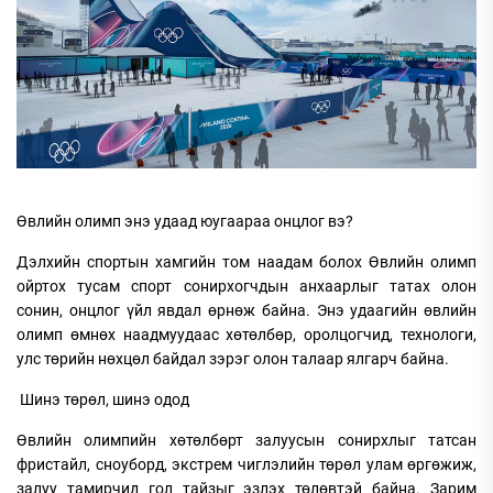
Өвлийн олимп энэ удаад юугаараа онцлог вэ?
Дэлхийн спортын хамгийн том наадам болох Өвлийн олимп
ойртох тусам спорт сонирхогчдын анхаарлыг татах олон
сонин, онцлог үйл явдал өрнөж байна. Энэ удаагийн өвлийн
олимп өмнөх наадмуудаас хөтөлбөр, оролцогчид, технологи,
улс төрийн нөхцөл байдал зэрэг олон талаар ялгарч байна.
Шинэ төрөл, шинэ одод
Өвлийн олимпийн хөтөлбөрт залуусын сонирхлыг татсан
фристайл, сноуборд, экстрем чиглэлийн төрөл улам өргөжиж,
залуу тамирчид гол тайзыг эзлэх төлөвтэй байна. Зарим