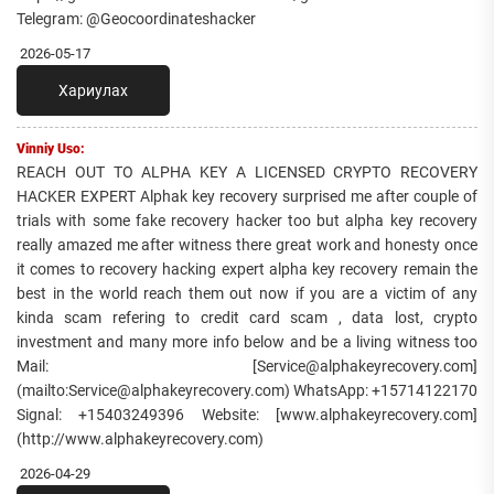
Telegram: @Geocoordinateshacker
2026-05-17
Хариулах
Vinniy Uso:
REACH OUT TO ALPHA KEY A LICENSED CRYPTO RECOVERY
HACKER EXPERT Alphak key recovery surprised me after couple of
trials with some fake recovery hacker too but alpha key recovery
really amazed me after witness there great work and honesty once
it comes to recovery hacking expert alpha key recovery remain the
best in the world reach them out now if you are a victim of any
kinda scam refering to credit card scam , data lost, crypto
investment and many more info below and be a living witness too
Mail: [Service@alphakeyrecovery.com]
(mailto:Service@alphakeyrecovery.com) WhatsApp: +15714122170
Signal: +15403249396 Website: [www.alphakeyrecovery.com]
(http://www.alphakeyrecovery.com)
2026-04-29