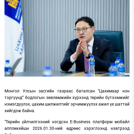
Монгол Улсын засгийн газраас баталсан "Цахимаар нэн
тэргүүнд” бодлогын зөвлөмжийн хүрээнд төрийн бүтээмжийг
нэмэгдүүлэх, цахим шилжилтийг эрчимжүүлэх ажил үе шаттай
хийгдэж байна.
"Төрийн үйлчилгээний нэгдсэн E-Business платформ мобайл
аппликейшн 2026.01.30-ний өдрөөс хэрэглээнд нэвтрээд