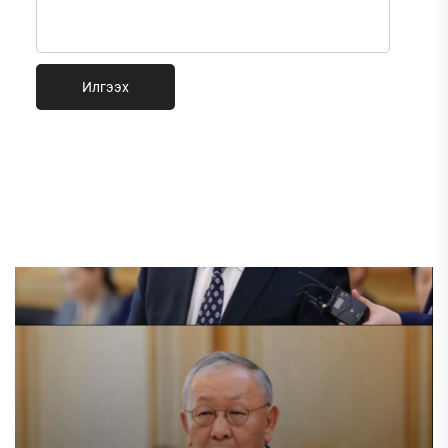
Илгээх