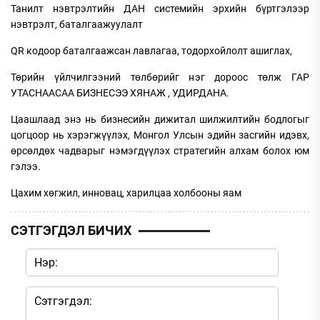
Танилт нэвтрэлтийн ДАН системийн эрхийн бүртгэлээр
нэвтрэлт, баталгаажуулалт
QR кодоор баталгаажсан лавлагаа, тодорхойлолт ашиглах,
Төрийн үйлчилгээний төлбөрийг нэг дороос төлж ГАР
УТАСНААСАА БИЗНЕСЭЭ ХЯНАЖ , УДИРДАНА.
Цаашлаад энэ нь бизнесийн дижитал шилжилтийн бодлогыг
цогцоор нь хэрэгжүүлэх, Монгол Улсын эдийн засгийн идэвх,
өрсөлдөх чадварыг нэмэгдүүлэх стратегийн алхам болох юм
гэлээ.
Цахим хөгжил, инновац, харилцаа холбооны яам
СЭТГЭГДЭЛ БИЧИХ