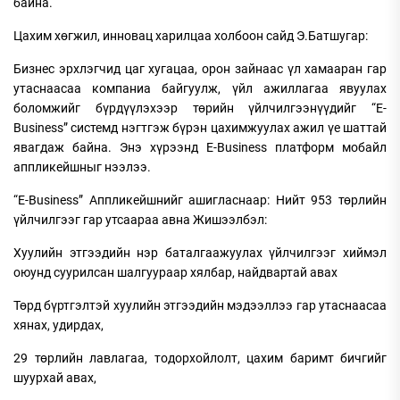
байна.
Цахим хөгжил, инновац харилцаа холбоон сайд Э.Батшугар:
Бизнес эрхлэгчид цаг хугацаа, орон зайнаас үл хамааран гар
утаснаасаа компаниа байгуулж, үйл ажиллагаа явуулах
боломжийг бүрдүүлэхээр төрийн үйлчилгээнүүдийг “E-
Business” системд нэгтгэж бүрэн цахимжуулах ажил үе шаттай
явагдаж байна. Энэ хүрээнд E-Business платформ мобайл
аппликейшныг нээлээ.
“E-Business” Аппликейшнийг ашигласнаар: Нийт 953 төрлийн
үйлчилгээг гар утсаараа авна Жишээлбэл:
Хуулийн этгээдийн нэр баталгаажуулах үйлчилгээг хиймэл
оюунд суурилсан шалгуураар хялбар, найдвартай авах
Төрд бүртгэлтэй хуулийн этгээдийн мэдээллээ гар утаснаасаа
хянах, удирдах,
29 төрлийн лавлагаа, тодорхойлолт, цахим баримт бичгийг
шуурхай авах,