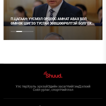
П.ЦАГААН: ҮҮСМЭЛ ОРДООС АМНАТ АВАХ БОЛ
ӨМНӨХ ШИГЭЭ ТУСГАЙ ЗӨВШӨӨРӨЛТЭЙ БОЛГОХ
ХЭРЭГТЭЙ
Улс төр
Хууль эрхзүй
Эдийн засаг
Нийгэм
Дэлхий
Соёл урлаг, спорт
Нийтлэл