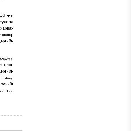
БХЯ-ны
 судалж
 харвах
үнэхээр
цэргийн
аярхүү,
эл олон
эргийн
н гэхэд
гэгчийг
лэгч ээ