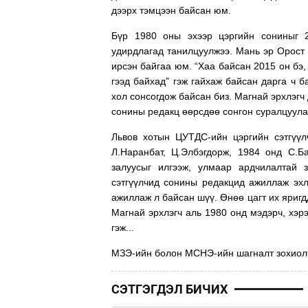
дээрх тэмцээн байсан юм.
Бүр 1980 оны эхээр цэргийн сониныг 2
удирдлагад танилцуулжээ. Мань эр Орост 
ирсэн байгаа юм. “Хаа байсан 2015 он бэ,
гээд байхад” гэж гайхаж байсан дарга ч б
хол сонсогдож байсан биз. Магнай эрхлэгч 
сонины редакц өөрсдөө сонгон суралцуулах
Львов хотын ЦУТДС-ийн цэргийн сэтгүүл
Л.Наранбат, Ц.Элбэгдорж, 1984 онд С.Б
залуусыг илгээж, улмаар ардчилалтай з
сэтгүүлчид сонины редакцид ажиллаж эхл
ажиллаж л байсан шүү. Өнөө цагт их яригдд
Магнай эрхлэгч аль 1980 онд мэдэрч, хэр
гэж...
МЗЭ-ийн болон МСНЭ-ийн шагналт зохиол
СЭТГЭГДЭЛ БИЧИХ