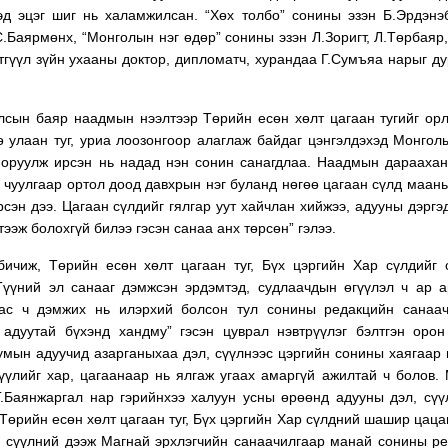
эд эцэг шиг нь халамжилсан. “Хөх толбо” сонины эзэн Б.Эрдэнэ
С.Баярмөнх, “Монголын нэг өдөр” сонины эзэн Л.Зоригт, Л.Төрбаяр,
этгүүл зүйн ухааны доктор, дипломатч, хурандаа Г.Сумъяа нарыг д
улсын баяр наадмын нээлтээр Төрийн есөн хөлт цагаан тугийг ор
 улаан туг, уриа лоозонгоор алаглаж байдаг цэнгэлдэхэд Монгол
 оруулж ирсэн нь надад нэн сонин санагдлаа. Наадмын дарааха
 чуулгаар ортол доод давхрын нэг буланд нөгөө цагаан сүлд маань
сэн дээ. Цагаан сүлдийг гялгар уут хайчлан хийжээ, адууны дэргэ
тээж болохгүй билээ гэсэн санаа анх төрсөн” гэлээ.
ичиж, Төрийн есөн хөлт цагаан туг, Бүх цэргийн Хар сүлдийг 
Түүний эл санааг дэмжсэн эрдэмтэд, судлаачдын өгүүлэл ч ар 
гаас ч дэмжих нь илэрхий болсон тул сонины редакцийн санаа
дуутай бүхэнд хандму” гэсэн цуврал нэвтрүүлэг бэлтгэн орон
сумын адуучид азарганыхаа дэл, сүүлнээс цэргийн сонины хаягаар 
үүлийг хар, цагаанаар нь ялгаж угаах амаргүй ажилтай ч болов.
Т.Баянжаргал нар гэрийнхээ халуун усны өрөөнд адууны дэл, сүү
Төрийн есөн хөлт цагаан туг, Бүх цэргийн Хар сүлдний шашир цаца
, сүүлний дээж Магнай эрхлэгчийн санаачилгаар манай сонины р