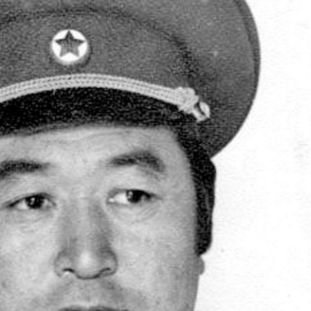
ТӨЛӨӨЛӨГЧИЙН ГАЗАРТ
НИЙСЛЭЛД ШАХМАЛ
ОРЛОГО ШИЛЖҮҮЛСЭН БОЛ 20
БОРЛУУЛАХ 435 ЦЭГ
ХУВИАР ТАТВАР СУУТГАНА
АЖИЛЛАНА