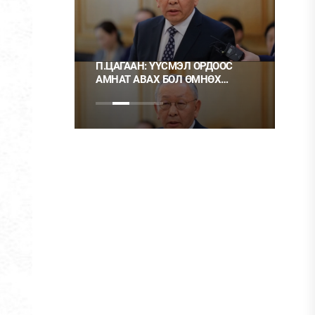
 ТҮЛШ
П.ЦАГААН: ҮҮСМЭЛ ОРДООС
Ц.М
АМНАТ АВАХ БОЛ ӨМНӨХ
ХЭР
ШИГЭЭ ТУСГАЙ
НЬ 
ЗӨВШӨӨРӨЛТЭЙ БОЛГОХ
ХЭРЭГТЭЙ