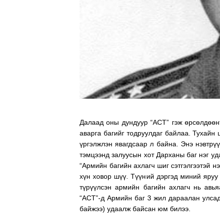
Далаад оны дундуур “АСТ” гэж өрсөлдөөнт
аварга багийг тодруулдаг байлаа. Тухайн
үргэлжлэн явагдсаар л байна. Энэ нэвтрү
тэмцээнд залуусын хот Дарханы баг нэг уд
“Армийн багийн ахлагч шиг сэтгэлгээтэй нэ
хүн ховор шүү. Түүний дэргэд миний яруу
түрүүлсэн армийн багийн ахлагч нь авьяа
“АСТ”-д Армийн баг 3 жил дараалан улсад
байжээ) удаалж байсан юм билээ.