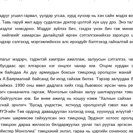
дууг угшил гарвал, үүлдэр угсаа, хурд хүчээр нь хэн сайн мэдэх вэ
 Тавь гаруй жил адуу судалсан доктор цолтой хүн шүү дээ. Энэ та
мэдлэг хомсдоно. Мэддэг зүйлээ бич, гэхдээ үнэн бич гэж мин
нийгмийг хамарсан далайцтай өргөн сэтгэлгээнийхээ зэрэгцээ 
лчдээр сэлгэхэд, мэргэжлийнхээ алс ирээдүйг бэлтгэхэд гайхалтай 
лагыг мэдэрч, тэдэнтэй хамтран ажиллаж, залуусын сэтгэлгээ, ч
бусдаас эрс ялгарсан нэг онцлог чанар юм. Огцом хурдан сэ
вж байхдаа Ах дүү армиудын боксын тэмцээнд оролцсон манай 
аа А.Баярмагнай байсанд би ихэд гайхаж билээ. Тэрээр залуудаа 
байжээ. 1990 оны өвөл дадлага хийх гээд Львовоос ирсэн чинь р
гч санаачилга гаргаж, Монголын сайхан залуу шалгаруулах тэм
 байгуулсан юм. Би өнөө ажилд нь хошуу нэмж “Халхын сайхан
гнай эрхлэгч “Бусад үндэстэн, ястнууд оролцохгүй гэвэл яах в
 МҮЭ-ийн Төв ордонд даваадуулан хэлэхэд охид, хүүхнүүд илүүтэй 
булчин шөрмөсөө гайхуулсан энэ тэмцээнд Эрдэнэт хотоос орол
тэмцээн дараа жилээсээ бялдаржуулах урлаг тал руугаа эргэсэн
“Мистер Монголиа” тэмцээний эхлэл, гараа нь цэргийн сониноос я