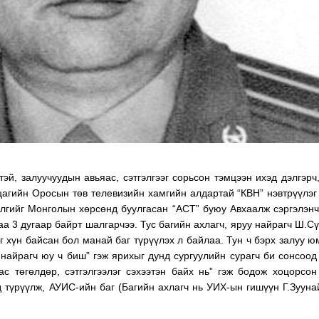
эй, залуучуудын авьяас, сэтгэлгээг сорьсон тэмцээн ихэд дэлгэрч
 цагийн Оросын төв телевизийн хамгийн алдартай “КВН” нэвтрүүлэг
үлгийг Монголын хөрсөнд буулгасан “АСТ” буюу Авхаалж сэргэлэн
аа 3 дугаар байрт шалгарчээ. Тус багийн ахлагч, яруу найрагч Ш.С
г хүн байсан бол манай баг түрүүлэх л байлаа. Тун ч бэрх залуу ю
 найрагч юу ч биш” гэж ярихыг дунд сургуулийн сурагч би сонсоод
с төгөлдөр, сэтгэлгээлэг сэхээтэн байх нь” гэж бодож хоцорсон
 түрүүлж, АУИС-ийн баг (Багийн ахлагч нь УИХ-ын гишүүн Г.Зууна