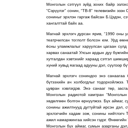
Монголын сэтгүүл зүйд зохих байр эзлэх
“Сэрүүлэг” сонин, “ТВ-8” телевизийн эзэн 
сониныг эрхлэн гаргаж байсан Б.Цэдэн, с
хангалттай байх аа.
Магнай эрхлэгч дурсан ярив, “1990 оны 
театрчилсан тоглолт болсон юм. Урд өмнө
ёсны уламжлалыг харуулсан цагаан сүлд
харвах санаатай Улсын ардын дуу бүжгийн
хутгалдан хэвтэхийг хараад сэтгэл шимшир
хүний хувьд яагаад адууны дэл, сүүлээр бү
Магнай эрхлэгч сониндоо энэ санаагаа б
бүтээхийн ач холбогдлыг тодорхойлжээ. 
цувран хэвлэгдэв. Энэ санааг төр, зас
Монголын радиотой хамтран “Монголын а
хөдөлгөөн болгон өрнүүлжээ. Бүх аймаг, 
сонины ажилтнууд дугтуйтай ирсэн дэл, с
эрхлэгчийн хадам ээж, сонины нийтлэгч 
ажил намаржингаа хийсэн гэдэг. Өнөөгийн 
Монголын бүх аймаг, сумын азарганы дэл