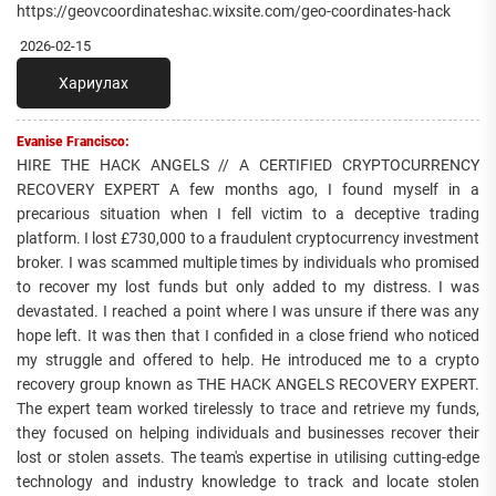
https://geovcoordinateshac.wixsite.com/geo-coordinates-hack
2026-02-15
Хариулах
Evanise Francisco:
HIRE THE HACK ANGELS // A CERTIFIED CRYPTOCURRENCY
RECOVERY EXPERT A few months ago, I found myself in a
precarious situation when I fell victim to a deceptive trading
platform. I lost £730,000 to a fraudulent cryptocurrency investment
broker. I was scammed multiple times by individuals who promised
to recover my lost funds but only added to my distress. I was
devastated. I reached a point where I was unsure if there was any
hope left. It was then that I confided in a close friend who noticed
my struggle and offered to help. He introduced me to a crypto
recovery group known as THE HACK ANGELS RECOVERY EXPERT.
The expert team worked tirelessly to trace and retrieve my funds,
they focused on helping individuals and businesses recover their
lost or stolen assets. The team's expertise in utilising cutting-edge
technology and industry knowledge to track and locate stolen