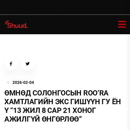
2026-02-04
ӨМНӨД СОЛОНГОСЫН ROO’RA
ХАМТЛАГИЙН ЭКС ГИШҮҮН ГУ ЁН
Ү “13 ЖИЛ 8 САР 21 ХОНОГ
АЖИЛГҮЙ ӨНГӨРЛӨӨ”