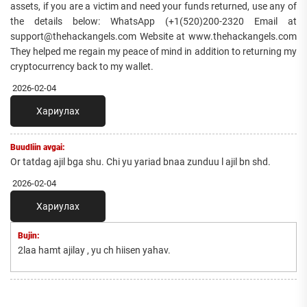
assets, if you are a victim and need your funds returned, use any of
the details below: WhatsApp (+1(520)200-2320 Email at
support@thehackangels.com Website at www.thehackangels.com
They helped me regain my peace of mind in addition to returning my
cryptocurrency back to my wallet.
2026-02-04
Хариулах
Buudliin avgai:
Or tatdag ajil bga shu. Chi yu yariad bnaa zunduu l ajil bn shd.
2026-02-04
Хариулах
Bujin:
2laa hamt ajilay , yu ch hiisen yahav.