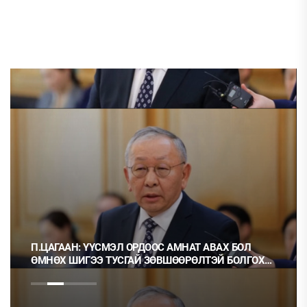
П.ЦАГААН: ҮҮСМЭЛ ОРДООС АМНАТ АВАХ БОЛ
ӨМНӨХ ШИГЭЭ ТУСГАЙ ЗӨВШӨӨРӨЛТЭЙ БОЛГОХ
ХЭРЭГТЭЙ