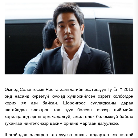
Өмнөд Солонгосын Roo’ra хамтлагийн экс гишүүн Гу Ён Ү 2013
онд насанд хүрээгүй хүүхэд хүчирхийлсэн хэрэгт холбогдон
хорих ял авч байсан. Шоронгоос суллагдсаны дараа
шагайндаа электрон гав зүүх болсон тэрээр нийгмийн
харилцаанд эргэн орж чадалгүй, ажил олох боломжгүй байгаа
тухайгаа нийтэлснээр цахим орчинд маргаан дагуулжээ.
Шагайндаа электрон гав зүүсэн анхны алдартан гэх нэртэй