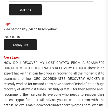
Илгээх
Bujin:
2laa hamt ajilay , yu ch hiisen yahav.
2026-03-16
Хариулах
Alexa Jason:
HOW DO I RECOVER MY LOST CRYPTO FROM A SCAMMER?
CONTACT // GEO COORDINATES RECOVERY HACKER There is an
expert hacker that can help you in recovering all the money lost to
scammers online. GEO COORDINATES RECOVERY HACKER It
recently worked for me and I now have peace of mind after the huge
recovery of all my lost funds. I’m truly grateful for their service and I
recommend their service to everyone who needs to recover their
stolen crypto funds. I will advise you to contact them with the
details below. Email: geovcoordinateshacker@gmail.com Website;