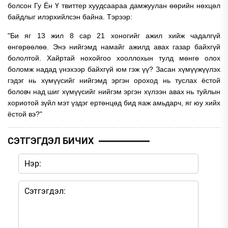
болсон Гу Ён Ү твиттер хуудсаараа дамжуулан өөрийн нөхцөл
байдлыг илэрхийлсэн байна. Тэрээр:
"Би яг 13 жил 8 сар 21 хоногийг ажил хийж чадалгүй
өнгөрөөлөө. Энэ нийгэмд намайг ажилд авах газар байхгүй
бололтой. Хайртай нохойгоо хооллохын тулд мөнгө олох
боломж надад үнэхээр байхгүй юм гэж үү? Засан хүмүүжүүлэх
гэдэг нь хүмүүсийг нийгэмд эргэн ороход нь туслах ёстой
боловч над шиг хүмүүсийг нийгэм эргэн хүлээн авах нь туйлын
хориотой зүйл мэт үздэг ертөнцөд бид яаж амьдарч, яг юу хийх
ёстой вэ?"
СЭТГЭГДЭЛ БИЧИХ