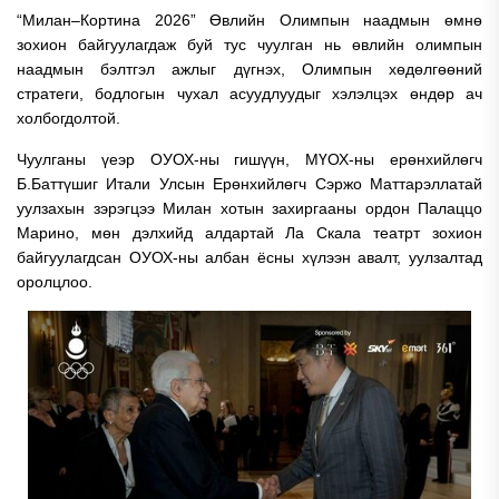
“Милан–Кортина 2026” Өвлийн Олимпын наадмын өмнө
зохион байгуулагдаж буй тус чуулган нь өвлийн олимпын
наадмын бэлтгэл ажлыг дүгнэх, Олимпын хөдөлгөөний
стратеги, бодлогын чухал асуудлуудыг хэлэлцэх өндөр ач
холбогдолтой.
Чуулганы үеэр ОУОХ-ны гишүүн, МҮОХ-ны ерөнхийлөгч
Б.Баттүшиг Итали Улсын Ерөнхийлөгч Сэржо Маттарэллатай
уулзахын зэрэгцээ Милан хотын захиргааны ордон Палаццо
Марино, мөн дэлхийд алдартай Ла Скала театрт зохион
байгуулагдсан ОУОХ-ны албан ёсны хүлээн авалт, уулзалтад
оролцлоо.