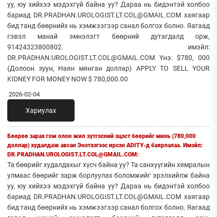
уу, юу хийхээ мэдэхгүй байна уу? Дараа нь бидэнтэй холбоо
бариад DR.PRADHAN.UROLOGIST.LT.COL@GMAIL.COM хаягаар
бид танд бөөрнийх нь хэмжээгээр санал болгох болно. Яагаад
гэвэл манай эмнэлэгт бөөрний дутагдалд орж,
91424323800802. имэйл:
DR.PRADHAN.UROLOGIST.LT.COL@GMAIL.COM Yнэ: $780, 000
(Долоон зуун, Наян мянган доллар) APPLY TO SELL YOUR
KIDNEY FOR MONEY NOW $ 780,000.00
2026-02-04
Хариулах
Бөөрөө зарах гэж олон жил зүтгэсний эцэст бөөрийг минь (780,000
доллар) худалдаж авсан Энэтхэгээс ирсэн ADITY-д баярлалаа. Имэйл:
DR.PRADHAN.UROLOGIST.LT.COL@GMAIL.COM:
Та бөөрийг худалдахыг хүсч байна уу? Та санхүүгийн хямралын
улмаас бөөрийг зарж борлуулах боломжийг эрэлхийлж байна
уу, юу хийхээ мэдэхгүй байна уу? Дараа нь бидэнтэй холбоо
бариад DR.PRADHAN.UROLOGIST.LT.COL@GMAIL.COM хаягаар
бид танд бөөрнийх нь хэмжээгээр санал болгох болно. Яагаад