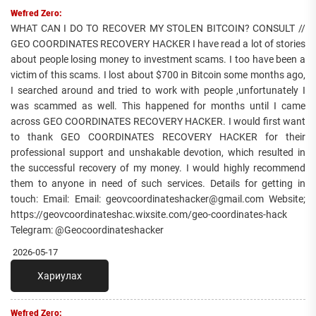
Wefred Zero:
WHAT CAN I DO TO RECOVER MY STOLEN BITCOIN? CONSULT //
GEO COORDINATES RECOVERY HACKER I have read a lot of stories
about people losing money to investment scams. I too have been a
victim of this scams. I lost about $700 in Bitcoin some months ago,
I searched around and tried to work with people ,unfortunately I
was scammed as well. This happened for months until I came
across GEO COORDINATES RECOVERY HACKER. I would first want
to thank GEO COORDINATES RECOVERY HACKER for their
professional support and unshakable devotion, which resulted in
the successful recovery of my money. I would highly recommend
them to anyone in need of such services. Details for getting in
touch: Email: Email: geovcoordinateshacker@gmail.com Website;
https://geovcoordinateshac.wixsite.com/geo-coordinates-hack
Telegram: @Geocoordinateshacker
2026-05-17
Хариулах
Wefred Zero: