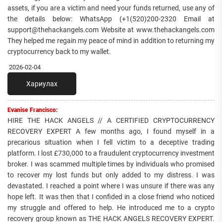
assets, if you are a victim and need your funds returned, use any of
the details below: WhatsApp (+1(520)200-2320 Email at
support@thehackangels.com Website at www.thehackangels.com
They helped me regain my peace of mind in addition to returning my
cryptocurrency back to my wallet.
2026-02-04
Хариулах
Evanise Francisco:
HIRE THE HACK ANGELS // A CERTIFIED CRYPTOCURRENCY
RECOVERY EXPERT A few months ago, I found myself in a
precarious situation when I fell victim to a deceptive trading
platform. I lost £730,000 to a fraudulent cryptocurrency investment
broker. I was scammed multiple times by individuals who promised
to recover my lost funds but only added to my distress. I was
devastated. I reached a point where I was unsure if there was any
hope left. It was then that I confided in a close friend who noticed
my struggle and offered to help. He introduced me to a crypto
recovery group known as THE HACK ANGELS RECOVERY EXPERT.