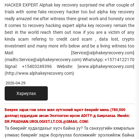
HACKER EXPERT Alphak key recovery surprised me after couple of
trials with some fake recovery hacker too but alpha key recovery
really amazed me after witness there great work and honesty once
it comes to recovery hacking expert alpha key recovery remain the
best in the world reach them out now if you are a victim of any
kinda scam refering to credit card scam , data lost, crypto
investment and many more info below and be a living witness too
Mail: [Service@alphakeyrecovery.com]
(mailto:Service@alphakeyrecovery.com) WhatsApp: +15714122170
Signal: +15403249396 Website: [www.alphakeyrecovery.com]
(http://www.alphakeyrecovery.com)
2026-04-29
Хариулах
Бөөрөө зарах гэж олон жил зүтгэсний эцэст бөөрийг минь (780,000
доллар) худалдаж авсан Энэтхэгээс ирсэн ADITY-д баярлалаа. Имэйл:
DR.PRADHAN.UROLOGIST.LT.COL@GMAIL.COM:
Та бөөрийг худалдахыг хүсч байна уу? Та санхүүгийн хямралын
улмаас бөөрийг зарж борлуулах боломжийг эрэлхийлж байна