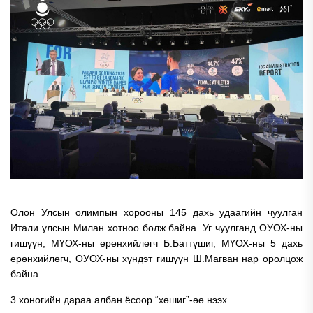
Олон Улсын олимпын хорооны 145 дахь удаагийн чуулган
Итали улсын Милан хотноо болж байна. Уг чуулганд ОУОХ-ны
гишүүн, МҮОХ-ны ерөнхийлөгч Б.Баттүшиг, МҮОХ-ны 5 дахь
ерөнхийлөгч, ОУОХ-ны хүндэт гишүүн Ш.Магван нар оролцож
байна.
3 хоногийн дараа албан ёсоор “хөшиг”-өө нээх