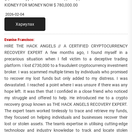
KIDNEY FOR MONEY NOW $ 780,000.00
2026-02-04
Хариулах
Evanise Francisco:
HIRE THE HACK ANGELS // A CERTIFIED CRYPTOCURRENCY
RECOVERY EXPERT A few months ago, I found myself in a
precarious situation when I fell victim to a deceptive trading
platform. I lost £730,000 to a fraudulent cryptocurrency investment
broker. I was scammed multiple times by individuals who promised
to recover my lost funds but only added to my distress. I was
devastated. I reached a point where I was unsure if there was any
hope left. It was then that I confided in a close friend who noticed
my struggle and offered to help. He introduced me to a crypto
recovery group known as THE HACK ANGELS RECOVERY EXPERT.
The expert team worked tirelessly to trace and retrieve my funds,
they focused on helping individuals and businesses recover their
lost or stolen assets. The team's expertise in utilising cutting-edge
technology and industry knowledge to track and locate stolen