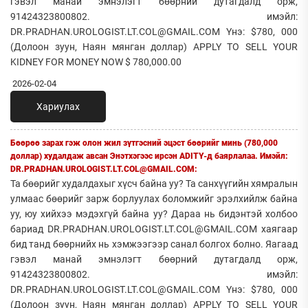
гэвэл манай эмнэлэгт бөөрний дутагдалд орж,
91424323800802. имэйл:
DR.PRADHAN.UROLOGIST.LT.COL@GMAIL.COM Yнэ: $780, 000
(Долоон зуун, Наян мянган доллар) APPLY TO SELL YOUR
KIDNEY FOR MONEY NOW $ 780,000.00
2026-02-04
Хариулах
Бөөрөө зарах гэж олон жил зүтгэсний эцэст бөөрийг минь (780,000
доллар) худалдаж авсан Энэтхэгээс ирсэн ADITY-д баярлалаа. Имэйл:
DR.PRADHAN.UROLOGIST.LT.COL@GMAIL.COM:
Та бөөрийг худалдахыг хүсч байна уу? Та санхүүгийн хямралын
улмаас бөөрийг зарж борлуулах боломжийг эрэлхийлж байна
уу, юу хийхээ мэдэхгүй байна уу? Дараа нь бидэнтэй холбоо
бариад DR.PRADHAN.UROLOGIST.LT.COL@GMAIL.COM хаягаар
бид танд бөөрнийх нь хэмжээгээр санал болгох болно. Яагаад
гэвэл манай эмнэлэгт бөөрний дутагдалд орж,
91424323800802. имэйл:
DR.PRADHAN.UROLOGIST.LT.COL@GMAIL.COM Yнэ: $780, 000
(Долоон зуун, Наян мянган доллар) APPLY TO SELL YOUR