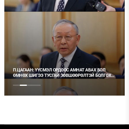
 ОРДООС АМНАТ АВАХ БОЛ
Ц.МОНГОЛ: НЭГ ГЭРЭЭГ 
ГАЙ ЗӨВШӨӨРӨЛТЭЙ БОЛГОХ
НЬ ОРХИХ НЬ ШУДАРГА Ё