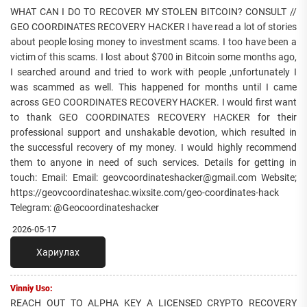
WHAT CAN I DO TO RECOVER MY STOLEN BITCOIN? CONSULT //
GEO COORDINATES RECOVERY HACKER I have read a lot of stories
about people losing money to investment scams. I too have been a
victim of this scams. I lost about $700 in Bitcoin some months ago,
I searched around and tried to work with people ,unfortunately I
was scammed as well. This happened for months until I came
across GEO COORDINATES RECOVERY HACKER. I would first want
to thank GEO COORDINATES RECOVERY HACKER for their
professional support and unshakable devotion, which resulted in
the successful recovery of my money. I would highly recommend
them to anyone in need of such services. Details for getting in
touch: Email: Email: geovcoordinateshacker@gmail.com Website;
https://geovcoordinateshac.wixsite.com/geo-coordinates-hack
Telegram: @Geocoordinateshacker
2026-05-17
Хариулах
Vinniy Uso:
REACH OUT TO ALPHA KEY A LICENSED CRYPTO RECOVERY