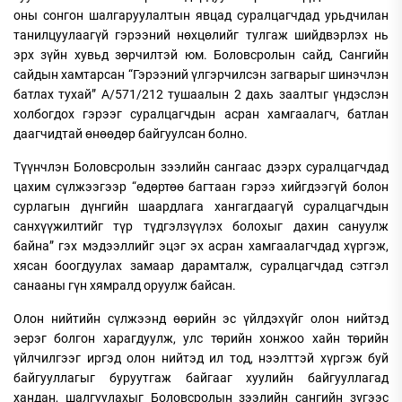
оны сонгон шалгаруулалтын явцад суралцагчдад урьдчилан
танилцуулаагүй гэрээний нөхцөлийг тулгаж шийдвэрлэх нь
эрх зүйн хувьд зөрчилтэй юм. Боловсролын сайд, Сангийн
сайдын хамтарсан “Гэрээний үлгэрчилсэн загварыг шинэчлэн
батлах тухай” А/571/212 тушаалын 2 дахь заалтыг үндэслэн
холбогдох гэрээг суралцагчдын асран хамгаалагч, батлан
даагчидтай өнөөдөр байгуулсан болно.
Түүнчлэн Боловсролын зээлийн сангаас дээрх суралцагчдад
цахим сүлжээгээр “өдөртөө багтаан гэрээ хийгдээгүй болон
сурлагын дүнгийн шаардлага хангагдаагүй суралцагчдын
санхүүжилтийг түр түдгэлзүүлэх болохыг дахин сануулж
байна” гэх мэдээллийг эцэг эх асран хамгаалагчдад хүргэж,
хясан боогдуулах замаар дарамталж, суралцагчдад сэтгэл
санааны гүн хямралд оруулж байсан.
Олон нийтийн сүлжээнд өөрийн эс үйлдэхүйг олон нийтэд
эерэг болгон харагдуулж, улс төрийн хонжоо хайн төрийн
үйлчилгээг иргэд олон нийтэд ил тод, нээлттэй хүргэж буй
байгууллагыг буруутгаж байгааг хуулийн байгууллагад
хандан, шалгуулахыг Боловсролын зээлийн сангийн зүгээс