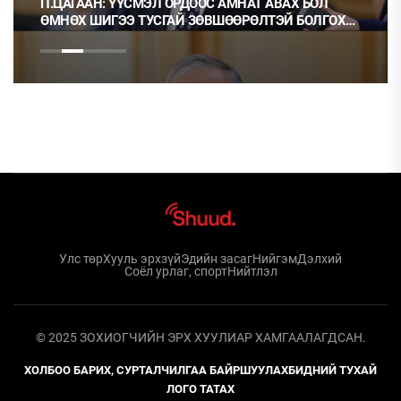
ВАХ БОЛ
Ц.МОНГОЛ: НЭГ ГЭРЭЭГ ГЭМТ ХЭРЭГ ГЭЭД
ЭЙ БОЛГОХ
НЬ ОРХИХ НЬ ШУДАРГА ЁС УУ?
Улс төр
Хууль эрхзүй
Эдийн засаг
Нийгэм
Дэлхий
Соёл урлаг, спорт
Нийтлэл
© 2025 ЗОХИОГЧИЙН ЭРХ ХУУЛИАР ХАМГААЛАГДСАН.
ХОЛБОО БАРИХ, СУРТАЛЧИЛГАА БАЙРШУУЛАХ
БИДНИЙ ТУХАЙ
ЛОГО ТАТАХ