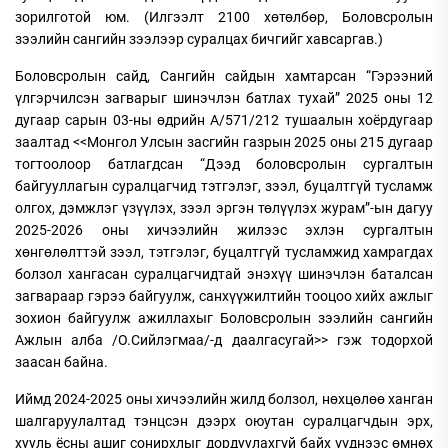
зорилготой юм. (Илгээлт 2100 хөтөлбөр, Боловсролын
зээлийн сангийн зээлээр суралцах бичгийг хавсаргав.)
Боловсролын сайд, Сангийн сайдын хамтарсан “Гэрээний
үлгэрчилсэн загварыг шинэчлэн батлах тухай” 2025 оны 12
дугаар сарын 03-ны өдрийн А/571/212 тушаалын хоёрдугаар
заалтад <<Монгол Улсын засгийн газрын 2025 оны 215 дугаар
тогтоолоор батлагдсан “Дээд боловсролын сургалтын
байгууллагын суралцагчид тэтгэлэг, зээл, буцалтгүй тусламж
олгох, дэмжлэг үзүүлэх, зээл эргэн төлүүлэх журам”-ын дагуу
2025-2026 оны хичээлийн жилээс эхлэн сургалтын
хөнгөлөлттэй зээл, тэтгэлэг, буцалтгүй тусламжид хамрагдах
болзол хангасан суралцагчидтай энэхүү шинэчлэн баталсан
загвараар гэрээ байгуулж, санхүүжилтийн тооцоо хийх ажлыг
зохион байгуулж ажиллахыг Боловсролын зээлийн сангийн
Ажлын алба /О.Сийлэгмаа/-д даалгасугай>> гэж тодорхой
заасан байна.
Иймд 2024-2025 оны хичээлийн жилд болзол, нөхцөлөө ханган
шалгаруулалтад тэнцсэн дээрх оюутан суралцагчдын эрх,
хууль ёсны ашиг сонирхлыг дордуулахгүй байх үүднээс өмнөх