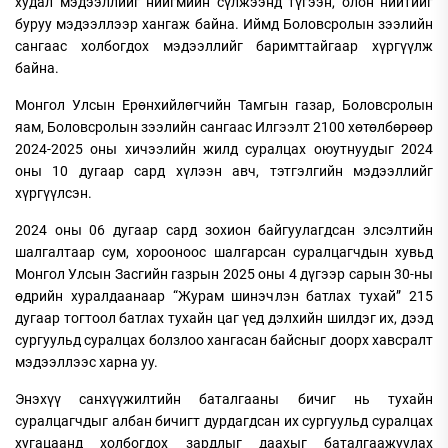
худал мэдээллийг нийгмийн сүлжээнд түгээн, олон нийтийг
буруу мэдээллээр хангаж байна. Иймд Боловсролын зээлийн
сангаас холбогдох мэдээллийг баримттайгаар хүргүүлж
байна.
Монгол Улсын Ерөнхийлөгчийн Тамгын газар, Боловсролын
яам, Боловсролын зээлийн сангаас Илгээлт 2100 хөтөлбөрөөр
2024-2025 оны хичээлийн жилд суралцах оюутнуудыг 2024
оны 10 дугаар сард хүлээн авч, тэтгэлгийн мэдээллийг
хүргүүлсэн.
2024 оны 06 дугаар сард зохион байгуулагдсан элсэлтийн
шалгалтаар сум, хорооноос шалгарсан суралцагчдын хувьд
Монгол Улсын Засгийн газрын 2025 оны 4 дүгээр сарын 30-ны
өдрийн хуралдаанаар “Журам шинэчлэн батлах тухай” 215
дугаар тогтоол батлах тухайн цаг үед дэлхийн шилдэг их, дээд
сургуульд суралцах болзлоо хангасан байсныг доорх хавсралт
мэдээллээс харна уу.
Энэхүү санхүүжилтийн баталгааны бичиг нь тухайн
суралцагчдыг албан бичигт дурдагдсан их сургуульд суралцах
хугацаанд холбогдох зардлыг даахыг баталгаажуулах