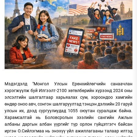
Мэдэгдэлд "Монгол Улсын Ерөнхийлөгчийн санаачлан
хэрэгжүүлж буй Илгээлт-2100 хөтөлбөрийн хүрээнд 2024 оны
элсэлтийн шалгалтаар харьяалах сум, хороондоо хамгийн
өндөр оноо авч, сонгон шалгаруултад тэнцэн дэлхийн 20 гаруй
улсын их, дээд сургуулиудад 1055 оюутан суралцаж байна.
Харамсалтай нь Боловсролын зээлийн сангийн Ажлын
албаны даргын албан үүргийг түр орлон гүйцэтгэгч байсан
иргэн О.Сийлэгмаа нь энэхүү үйл ажиллагааны талаар илтэд