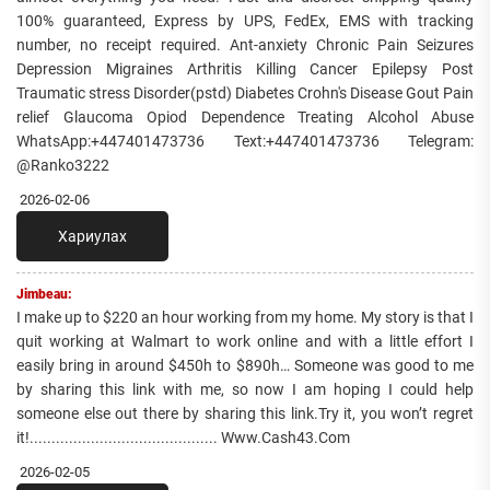
100% guaranteed, Express by UPS, FedEx, EMS with tracking
number, no receipt required. Ant-anxiety Chronic Pain Seizures
Depression Migraines Arthritis Killing Cancer Epilepsy Post
Traumatic stress Disorder(pstd) Diabetes Crohn's Disease Gout Pain
relief Glaucoma Opiod Dependence Treating Alcohol Abuse
WhatsApp:+447401473736 Text:+447401473736 Telegram:
@Ranko3222
2026-02-06
Хариулах
Jimbeau:
I make up to $220 an hour working from my home. My story is that I
quit working at Walmart to work online and with a little effort I
easily bring in around $450h to $890h… Someone was good to me
by sharing this link with me, so now I am hoping I could help
someone else out there by sharing this link.Try it, you won’t regret
it!........................................... Www.Cash43.Com
2026-02-05