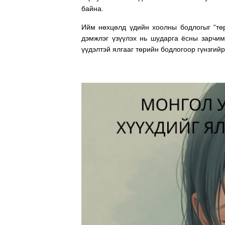
байна.
Ийм нөхцөлд үдийн хоолны бодлогыг “төр
дэмжлэг үзүүлэх нь шударга ёсны зарчим
үүдэлтэй ялгааг төрийн бодлогоор гүнзгий