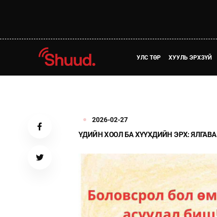
УЛС ТӨР
ХУУЛЬ ЭРХЗҮЙ
2026-02-27
ҮДИЙН ХООЛ БА ХҮҮХДИЙН ЭРХ: ЯЛГАВ