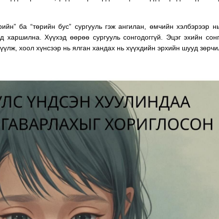
ийн” ба “төрийн бус” сургууль гэж ангилан, өмчийн хэлбэрээр н
д харшилна. Хүүхэд өөрөө сургууль сонгодоггүй. Эцэг эхийн сон
рүүлж, хоол хүнсээр нь ялган хандах нь хүүхдийн эрхийн шууд зөрч