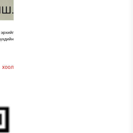
 эрхийг
үүхдийн
 ХООЛ