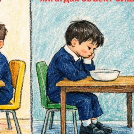
ИЙН ГАЗАРТ
НИЙСЛЭЛД ШАХМАЛ ТҮЛШ
ИЛЖҮҮЛСЭН БОЛ 20
БОРЛУУЛАХ 435 ЦЭГ
ТВАР СУУТГАНА
АЖИЛЛАНА