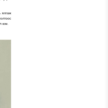
ь ялгаж
голтоос
ил юм.