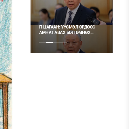
П.ЦАГААН: ҮҮСМЭЛ ОРДООС
Ц.МОНГОЛ: НЭГ 
АМНАТ АВАХ БОЛ ӨМНӨХ
ХЭРЭГ ГЭЭД, НӨ
ШИГЭЭ ТУСГАЙ
НЬ ШУДАРГА ЁС У
ЗӨВШӨӨРӨЛТЭЙ БОЛГОХ
ХЭРЭГТЭЙ