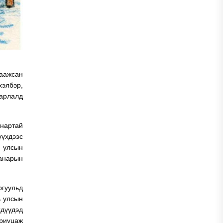
гаажсан
хэлбэр,
варлалд
анартай
үүхдээс
 улсын
анарын
ргуульд
ь улсын
хдүүдэд
ариуцаж