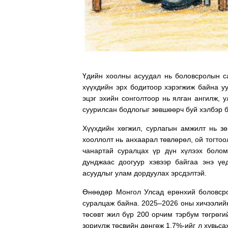
Үдийн хоолны асуудал нь боловсролын с
хүүхдийн эрх бодитоор хэрэгжиж байна уу
эцэг эхийн сонголтоор нь ялган ангилж, 
суурилсан бодлогыг зөвшөөрч буй хэлбэр 
Хүүхдийн хөгжил, сурлагын амжилт нь зө
хооллолт нь анхаарал төвлөрөл, ой тогтоол
чанартай суралцах үр дүн хүлээх болом
дунджаас доогуур хэвээр байгаа энэ үе
асуудлыг улам дордуулах эрсдэлтэй.
Өнөөдөр Монгол Улсад ерөнхий боловсро
суралцаж байна. 2025–2026 оны хичээлийн
төсөвт жил бүр 200 орчим тэрбум төгрөги
зориулж төсвийн дөнгөж 1.7%-ийг л хувьса