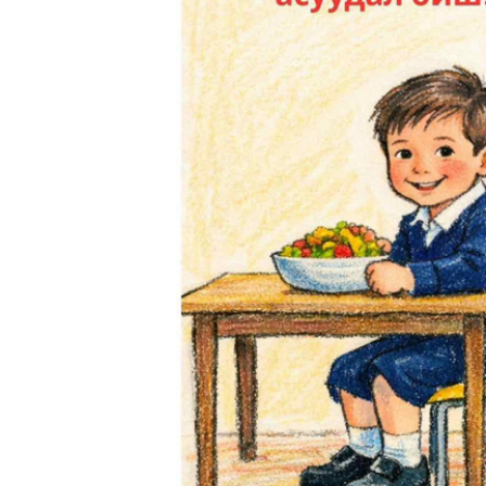
ТӨЛӨӨЛӨГЧ
ОРЛОГО Ш
ХУВИАР ТА