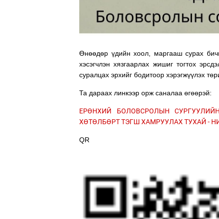
Өнөөдөр үдийн хоол, маргааш сурах бичи
хэсэгчлэн хязгаарлах жишиг тогтох эрсд
суралцах эрхийг бодитоор хэрэгжүүлэх төр
Та дараах линкээр орж саналаа өгөөрэй:
ЕРӨНХИЙ БОЛОВСРОЛЫН СУРГУУЛИЙН
ХӨТӨЛБӨРТ ТЭГШ ХАМРУУЛАХ ТУХАЙ - 
QR