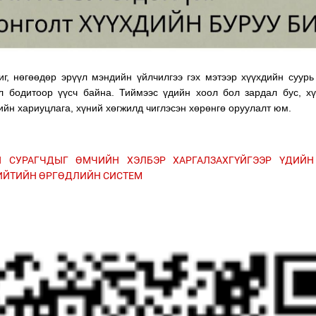
г, нөгөөдөр эрүүл мэндийн үйлчилгээ гэх мэтээр хүүхдийн суурь
эл бодитоор үүсч байна. Тиймээс үдийн хоол бол зардал бус, х
ийн хариуцлага, хүний хөгжилд чиглэсэн хөрөнгө оруулалт юм.
 СУРАГЧДЫГ ӨМЧИЙН ХЭЛБЭР ХАРГАЛЗАХГҮЙГЭЭР ҮДИЙН
НИЙТИЙН ӨРГӨДЛИЙН СИСТЕМ