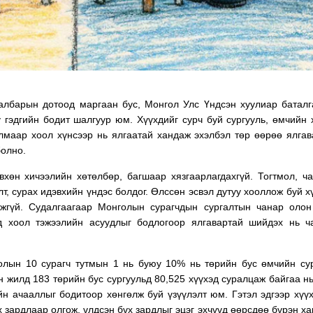
албарын дотоод маргаан бус, Монгол Улс Үндсэн хуулиар батал
 гэдгийн бодит шалгуур юм. Хүүхдийг сурч буй сургууль, өмчийн 
улмаар хоол хүнсээр нь ялгаатай хандаж эхэлбэл төр өөрөө ялга
болно.
вхөн хичээлийн хөтөлбөр, багшаар хязгаарлагдахгүй. Тогтмол, ч
т, сурах идэвхийн үндэс болдог. Өлссөн эсвэл дутуу хооллож буй х
жгүй. Судалгаагаар Монголын сурагчдын сургалтын чанар олон
д хоол тэжээлийн асуудлыг бодлогоор ялгавартай шийдэх нь ч
лын 10 сурагч тутмын 1 нь буюу 10% нь төрийн бус өмчийн су
 жилд 183 төрийн бус сургуульд 80,525 хүүхэд суралцаж байгаа н
йн ачааллыг бодитоор хөнгөлж буй үзүүлэлт юм. Гэтэл эдгээр хүү
х зардлаар олгож, үлдсэн бүх зардлыг эцэг эхчүүд өөрсдөө бүрэн х