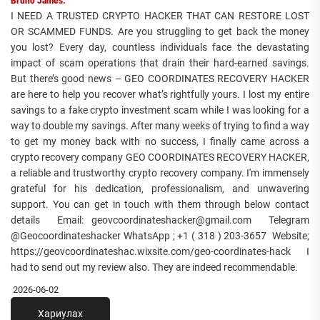
Bruno James:
I NEED A TRUSTED CRYPTO HACKER THAT CAN RESTORE LOST
OR SCAMMED FUNDS. Are you struggling to get back the money
you lost? Every day, countless individuals face the devastating
impact of scam operations that drain their hard-earned savings.
But there’s good news – GEO COORDINATES RECOVERY HACKER
are here to help you recover what’s rightfully yours. I lost my entire
savings to a fake crypto investment scam while I was looking for a
way to double my savings. After many weeks of trying to find a way
to get my money back with no success, I finally came across a
crypto recovery company GEO COORDINATES RECOVERY HACKER,
a reliable and trustworthy crypto recovery company. I'm immensely
grateful for his dedication, professionalism, and unwavering
support. You can get in touch with them through below contact
details Email: geovcoordinateshacker@gmail.com Telegram
@Geocoordinateshacker WhatsApp ; +1 ( 318 ) 203-3657 Website;
https://geovcoordinateshac.wixsite.com/geo-coordinates-hack I
had to send out my review also. They are indeed recommendable.
2026-06-02
Хариулах