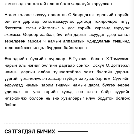
хэмжээнд хангалттай олонх болж чадаагүйг харуулсан.
Нөгөө талаас энэхүү өрнөл нь С.Баярцогтыг ерөнхий нарийн
бичгийн даргаар баталгаажуулах дотоод тохиролцоо илүү
бэхэжсэн гэсэн ойлголтыг ч улс төрийн хүрээнд төрүүлж
эхэлжээ. Өөрөөр хэлбэл, бүлгийн даргын асуудал дээр санал
зөрөлдөөн гарсан ч намын аппаратын удирдлагын төвшинд
тодорхой зөвшилцөл бүрдсэн байж мэднэ.
Өнөөдрийн бүлгийн хурлаар Б.Түвшин болон Х.Тэмүүжин
нарын аль нэгийг бүлгийн даргаар сонгох. Эсхүл О.Цогтгэрэл
намын даргын албан тушаалтайгаа хамт бүлгийн даргын
үүргийг үргэлжлүүлэн хавсарч гүйцэтгэх хувилбар юм. Сүүлийн
өдрүүдэд намын зарим гишүүн намын дарга бүлгээ өөрөө
удирдах нь улс төрийн хувьд зөв гэсэн байр суурийг
илэрхийлэх болсон нь энэ хувилбарыг илүү бодитой болгож
байна.
СЭТГЭГДЭЛ БИЧИХ