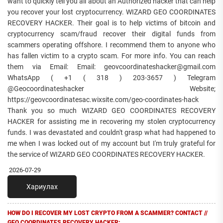
want to quickly tell you all about an Authorized hacker that can help
you recover your lost cryptocurrency. WIZARD GEO COORDINATES
RECOVERY HACKER. Their goal is to help victims of bitcoin and
cryptocurrency scam/fraud recover their digital funds from
scammers operating offshore. I recommend them to anyone who
has fallen victim to a crypto scam. For more info. You can reach
them via Email: Email: geovcoordinateshacker@gmail.com
WhatsApp ( +1 ( 318 ) 203-3657 ) Telegram
@Geocoordinateshacker Website;
https://geovcoordinatesac.wixsite.com/geo-coordinates-hack
Thank you so much WIZARD GEO COORDINATES RECOVERY
HACKER for assisting me in recovering my stolen cryptocurrency
funds. I was devastated and couldn't grasp what had happened to
me when I was locked out of my account but I'm truly grateful for
the service of WIZARD GEO COORDINATES RECOVERY HACKER.
2026-07-29
Хариулах
HOW DO I RECOVER MY LOST CRYPTO FROM A SCAMMER? CONTACT //
GEO COORDINATES RECOVERY HACKER: