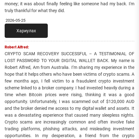
money; it was about finally feeling like someone had my back. I'm
truly thankful for what they did.
2026-05-25
Хариулах
Robert Alfred:
CRYPTO SCAM RECOVERY SUCCESSFUL – A TESTIMONIAL OF
LOST PASSWORD TO YOUR DIGITAL WALLET BACK. My name is
Robert Alfred, Am from Australia. I’m sharing my experience in the
hope that it helps others who have been victims of crypto scams. A
few months ago, I fell victim to a fraudulent crypto investment
scheme linked to a broker company. I had invested heavily during a
time when Bitcoin prices were rising, thinking it was a good
opportunity. Unfortunately, I was scammed out of $120,000 AUD
and the broker denied me access to my digital wallet and assets. It
was a devastating experience that caused many sleepless nights.
Crypto scams are increasingly common and often involve fake
trading platforms, phishing attacks, and misleading investment
opportunities. In my desperation, a friend from the crypto