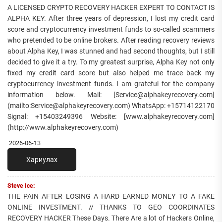
A LICENSED CRYPTO RECOVERY HACKER EXPERT TO CONTACT IS
ALPHA KEY. After three years of depression, I lost my credit card
score and cryptocurrency investment funds to so-called scammers
who pretended to be online brokers. After reading recovery reviews
about Alpha Key, I was stunned and had second thoughts, but I still
decided to give it a try. To my greatest surprise, Alpha Key not only
fixed my credit card score but also helped me trace back my
cryptocurrency investment funds. I am grateful for the company
information below. Mail: [Service@alphakeyrecovery.com]
(mailto:Service@alphakeyrecovery.com) WhatsApp: +15714122170
Signal: +15403249396 Website: [www.alphakeyrecovery.com]
(http://www.alphakeyrecovery.com)
2026-06-13
Хариулах
Steve Ice:
THE PAIN AFTER LOSING A HARD EARNED MONEY TO A FAKE
ONLINE INVESTMENT. // THANKS TO GEO COORDINATES
RECOVERY HACKER These Days. There Are a lot of Hackers Online,