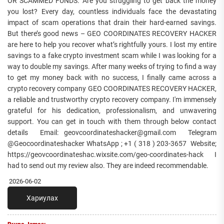
OR SCAMMED FUNDS. Are you struggling to get back the money
you lost? Every day, countless individuals face the devastating
impact of scam operations that drain their hard-earned savings.
But there’s good news – GEO COORDINATES RECOVERY HACKER
are here to help you recover what’s rightfully yours. I lost my entire
savings to a fake crypto investment scam while I was looking for a
way to double my savings. After many weeks of trying to find a way
to get my money back with no success, I finally came across a
crypto recovery company GEO COORDINATES RECOVERY HACKER,
a reliable and trustworthy crypto recovery company. I'm immensely
grateful for his dedication, professionalism, and unwavering
support. You can get in touch with them through below contact
details Email: geovcoordinateshacker@gmail.com Telegram
@Geocoordinateshacker WhatsApp ; +1 ( 318 ) 203-3657 Website;
https://geovcoordinateshac.wixsite.com/geo-coordinates-hack I
had to send out my review also. They are indeed recommendable.
2026-06-02
Хариулах