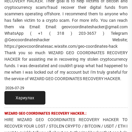
RECOVERY HACKER. Their goal is to help victims of bitcoin and
cryptocurrency scam/fraud recover their digital funds from
scammers operating offshore. I recommend them to anyone who
has fallen victim to a crypto scam. For more info. You can reach
them via Email: Email: geovcoordinateshacker@gmail.com
WhatsApp ( +1 ( 318 ) 203-3657 ) Telegram
@Geocoordinateshacker Website;
https://geovcoordinatesac.wixsite.com/geo-coordinates-hack
Thank you so much WIZARD GEO COORDINATES RECOVERY
HACKER for assisting me in recovering my stolen cryptocurrency
funds. I was devastated and couldn't grasp what had happened to
me when I was locked out of my account but I'm truly grateful for
the service of WIZARD GEO COORDINATES RECOVERY HACKER.
2026-07-29
Хариулах
WIZARD GEO COORDINATES RECOVERY HACKER.:
HIRE WIZARD GEO COORDINATES RECOVERY HACKER TO
RECOVER YOUR LOST / STOLEN CRYPTO / BITCOIN / USDT / ETH I