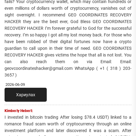
fails? Your cryptocurrency wallet, which may contain hundreds or
even millions of dollars worth of cryptocurrency, vanishes out of
sight overnight. I recommend GEO COORDINATES RECOVERY
HACKER they are the best ever, God Bless GEO COORDINATES
RECOVERY HACKER I’m forever grateful to God for the successful
recovery. I’m so happy I got all my lost money back. For those who
have been robbed of their digital fortunes now have a crypto
guardian to call upon in their time of need. GEO COORDINATES
RECOVERY HACKER gives victims the hope that all is not lost. You
can also reach them on via Email: Email:
geovcoordinateshacker@gmail.com WhatsApp ( +1 ( 318 ) 203-
3657 )
2026-06-09
Хариулах
Kimberly Hebert:
I invested in bitcoin trading After losing $78.4 USDT) linked to a
romance fraud scam worth of cryptocurrency through an online
investment platform and later discovered it was a scam. After