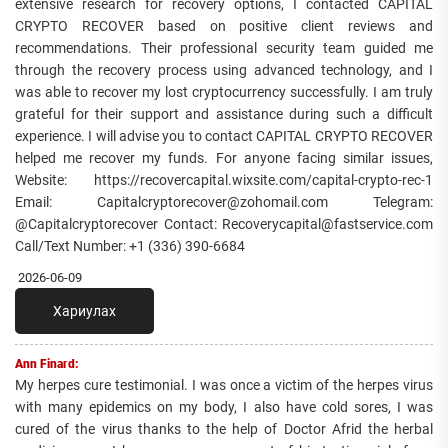
extensive research for recovery options, I contacted CAPITAL
CRYPTO RECOVER based on positive client reviews and
recommendations. Their professional security team guided me
through the recovery process using advanced technology, and I
was able to recover my lost cryptocurrency successfully. I am truly
grateful for their support and assistance during such a difficult
experience. I will advise you to contact CAPITAL CRYPTO RECOVER
helped me recover my funds. For anyone facing similar issues,
Website: https://recovercapital.wixsite.com/capital-crypto-rec-1
Email: Capitalcryptorecover@zohomail.com Telegram:
@Capitalcryptorecover Contact: Recoverycapital@fastservice.com
Call/Text Number: +1 (336) 390-6684
2026-06-09
Хариулах
Ann Finard:
My herpes cure testimonial. I was once a victim of the herpes virus
with many epidemics on my body, I also have cold sores, I was
cured of the virus thanks to the help of Doctor Afrid the herbal