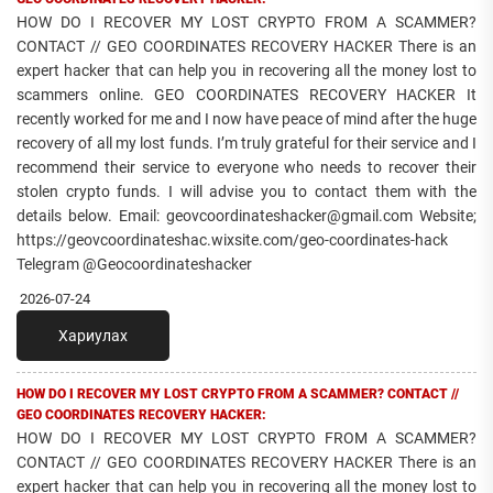
HOW DO I RECOVER MY LOST CRYPTO FROM A SCAMMER?
CONTACT // GEO COORDINATES RECOVERY HACKER There is an
expert hacker that can help you in recovering all the money lost to
scammers online. GEO COORDINATES RECOVERY HACKER It
recently worked for me and I now have peace of mind after the huge
recovery of all my lost funds. I’m truly grateful for their service and I
recommend their service to everyone who needs to recover their
stolen crypto funds. I will advise you to contact them with the
details below. Email: geovcoordinateshacker@gmail.com Website;
https://geovcoordinateshac.wixsite.com/geo-coordinates-hack
Telegram @Geocoordinateshacker
2026-07-24
Хариулах
HOW DO I RECOVER MY LOST CRYPTO FROM A SCAMMER? CONTACT //
GEO COORDINATES RECOVERY HACKER:
HOW DO I RECOVER MY LOST CRYPTO FROM A SCAMMER?
CONTACT // GEO COORDINATES RECOVERY HACKER There is an
expert hacker that can help you in recovering all the money lost to