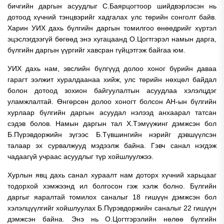
бичгийн даргын асуудлыг С.Баярцогтоор шийдвэрлэсэн нь
дотоод хүчний тэнцвэрийг хадгалах улс төрийн сонголт байв.
Харин УИХ дахь бүлгийн даргын томилгоо өнөөдрийг хүртэл
эцэслэгдээгүй бөгөөд энэ хугацаанд О.Цогтгэрэл намын дарга,
бүлгийн даргын үүргийг хавсран гүйцэтгэж байгаа юм.
УИХ дахь нам, эвслийн бүлгүүд долоо хоног бүрийн даваа
гарагт ээлжит хуралдаанаа хийж, улс төрийн нөхцөл байдал
болон дотоод зохион байгуулалтын асуудлаа хэлэлцдэг
уламжлалтай. Өнгөрсөн долоо хоногт болсон АН-ын бүлгийн
хурлаар бүлгийн даргын асуудал нэлээд анхаарал татсан
сэдэв болов. Намын даргын тал Х.Тэмүүжинг дэмжсэн бол
Б.Пүрэвдоржийн зүгээс Б.Түвшингийн нэрийг дэвшүүлсэн
талаар эх сурвалжууд мэдээлж байна. Гэвч санал нэгдэж
чадаагүй учраас асуудлыг түр хойшлуулжээ.
Хурлын явц дахь санал хураалт нам доторх хүчний харьцааг
тодорхой хэмжээнд ил болгосон гэж хэлж болно. Бүлгийн
даргыг яаралтай томилох саналыг 18 гишүүн дэмжсэн бол
хэлэлцүүлгийг хойшлуулах Б.Пүрэвдоржийн саналыг 22 гишүүн
дэмжсэн байна. Энэ нь О.Цогтгэрэлийн нөлөө бүлгийн