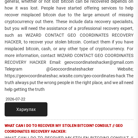
general, whether or not lost bitcoin can be recovered depends on
how it was lost. People have started offering services to help
recover misplaced bitcoin due to the large amount of missing
cryptocurrency out there. These include data recovery specialists,
but you will need the assistance of a professional recovery expert,
such as WIZARD CONTACT GEO COORDINATES RECOVERY
HACKER, to recover your stolen bitcoin. Contact them if you have
misplaced bitcoin, cash, or any other type of cryptocurrency. For
more information, contact WIZARD CONTACT GEO COORDINATES
RECOVERY HACKER Email: geovcoordinateshacker@gmail.com
Telegram @Geocoordinateshacker Website;
https://geovcoordinateshac.wixsite.com/geo-coordinates-hack The
truth always put the wrong people in the right place, and we all need
help getting the truth
2026-07-22
Хариулах
WHAT CAN I DO TO RECOVER MY STOLEN BITCOIN? CONSULT // GEO
COORDINATES RECOVERY HACKER: