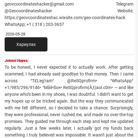
geovcoordinateshacker@gmail.com Telegram
@Geocoordinateshacker Website;
https://geovcoordinateshac.wixsite.com/geo-coordinates-hack
WhatsApp; +1 ( 318 ) 203-3657
2026-05-28
Хариулах
Johnni Hayes:
To be honest, I never expected it to actually work. After getting
scammed, I had already said goodbye to that money. Then I came
across °T£Leg'ram° @ReSQprofirm• °WhatsApp°
+1/985/296/9146• °Måil•ßo×• ReSQprofirm(Å,t)aol.c0m• — and like
anyone who’s been in my shoes, I was doubtful. I didn’t want to get
my hopes up or be tricked again. But the way they communicated
with me felt different, so I decided to take a chance. Surprisingly,
they were professional, never rushed me, and made no over-the-top
promises. They guided me through each step and kept me updated
regularly. Just a few weeks later, I actually got my funds back
something I truly believed was impossible. It wasn't just about the