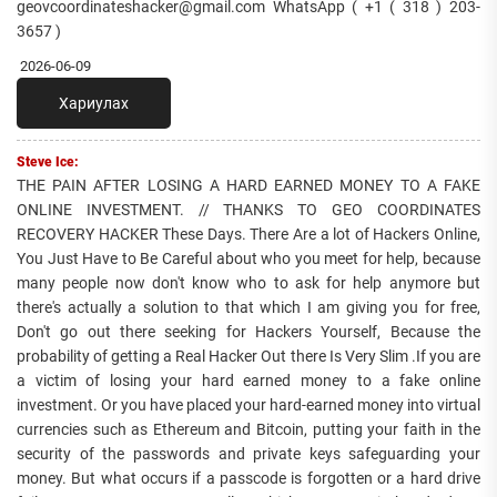
geovcoordinateshacker@gmail.com WhatsApp ( +1 ( 318 ) 203-
3657 )
2026-06-09
Хариулах
Steve Ice:
THE PAIN AFTER LOSING A HARD EARNED MONEY TO A FAKE
ONLINE INVESTMENT. // THANKS TO GEO COORDINATES
RECOVERY HACKER These Days. There Are a lot of Hackers Online,
You Just Have to Be Careful about who you meet for help, because
many people now don't know who to ask for help anymore but
there's actually a solution to that which I am giving you for free,
Don't go out there seeking for Hackers Yourself, Because the
probability of getting a Real Hacker Out there Is Very Slim .If you are
a victim of losing your hard earned money to a fake online
investment. Or you have placed your hard-earned money into virtual
currencies such as Ethereum and Bitcoin, putting your faith in the
security of the passwords and private keys safeguarding your
money. But what occurs if a passcode is forgotten or a hard drive