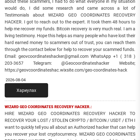
about these scammers, I had to do what everyone in my situation
would do, I did some research and came across a lot of
Testimonials about WIZARD GEO COORDINATES RECOVERY
HACKER. I got to reach out to the expert. It took them 48 hours to
help me recover my funds. Bitcoin recovery is very much real. I am a
living testimony. Hope this helps as many people who have lost their
hard earned money to scammers out of trust, you can reach them
through the contact below for help to recover your scammed funds.
Email: geovcoordinateshacker@gmail.com WhatsApp +1 ( 318 )
203-3657 Telegram: @Geocoordinateshacker Website;
https://geovcoordinateshac.wixsite.com/geo-coordinates-hack
2026-08-04
Хариулах
WIZARD GEO COORDINATES RECOVERY HACKER.:
HIRE WIZARD GEO COORDINATES RECOVERY HACKER TO
RECOVER YOUR LOST / STOLEN CRYPTO / BITCOIN / USDT / ETH I
want to quickly tell you all about an Authorized hacker that can help
you recover your lost cryptocurrency. WIZARD GEO COORDINATES