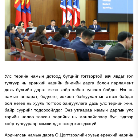
Улс төрийн намын дотоод бүтцийг тогтвортой авч явдаг гол
тулгуур нь ерөнхий нарийн бичгийн дарга болон парламент
дахь бүлгийн дарга гэсэн хоёр албан тушаал байдаг. Нэг нь
намын аппарат, бодлого, зохион байгуулалтыг атгаж байдаг
бол нөгөө нь хууль тогтоох байгууллага дахь улс төрийн жин,
байр суурийг тодорхойлдог. Энэ утгаараа намын даргын улс
төрийн нөлөө зөвхөн өөрийнх нь манлайллаар бус, эдгээр
хоёр тулгуураар хэмжигддэг гэхэд хилсдэхгүй.
Ардчилсан намын дарга О.Цогтгэрэлийн хувьд ерөнхий нарийн