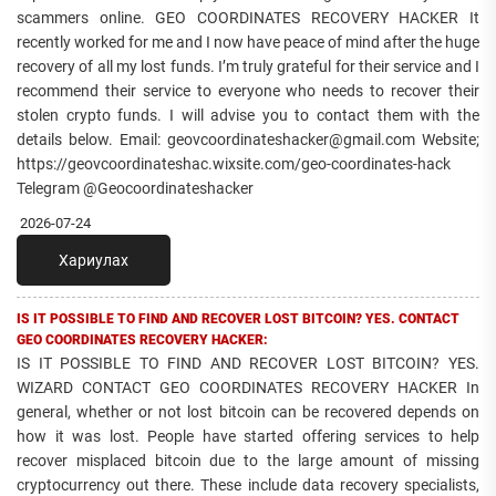
scammers online. GEO COORDINATES RECOVERY HACKER It
recently worked for me and I now have peace of mind after the huge
recovery of all my lost funds. I’m truly grateful for their service and I
recommend their service to everyone who needs to recover their
stolen crypto funds. I will advise you to contact them with the
details below. Email: geovcoordinateshacker@gmail.com Website;
https://geovcoordinateshac.wixsite.com/geo-coordinates-hack
Telegram @Geocoordinateshacker
2026-07-24
Хариулах
IS IT POSSIBLE TO FIND AND RECOVER LOST BITCOIN? YES. CONTACT
GEO COORDINATES RECOVERY HACKER:
IS IT POSSIBLE TO FIND AND RECOVER LOST BITCOIN? YES.
WIZARD CONTACT GEO COORDINATES RECOVERY HACKER In
general, whether or not lost bitcoin can be recovered depends on
how it was lost. People have started offering services to help
recover misplaced bitcoin due to the large amount of missing
cryptocurrency out there. These include data recovery specialists,