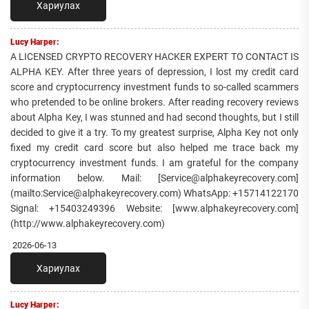
Хариулах
Lucy Harper:
A LICENSED CRYPTO RECOVERY HACKER EXPERT TO CONTACT IS
ALPHA KEY. After three years of depression, I lost my credit card
score and cryptocurrency investment funds to so-called scammers
who pretended to be online brokers. After reading recovery reviews
about Alpha Key, I was stunned and had second thoughts, but I still
decided to give it a try. To my greatest surprise, Alpha Key not only
fixed my credit card score but also helped me trace back my
cryptocurrency investment funds. I am grateful for the company
information below. Mail: [Service@alphakeyrecovery.com]
(mailto:Service@alphakeyrecovery.com) WhatsApp: +15714122170
Signal: +15403249396 Website: [www.alphakeyrecovery.com]
(http://www.alphakeyrecovery.com)
2026-06-13
Хариулах
Lucy Harper: