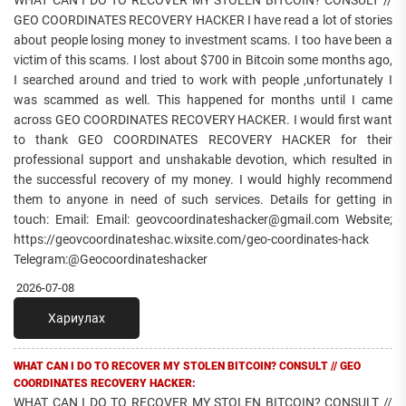
WHAT CAN I DO TO RECOVER MY STOLEN BITCOIN? CONSULT //
GEO COORDINATES RECOVERY HACKER I have read a lot of stories
about people losing money to investment scams. I too have been a
victim of this scams. I lost about $700 in Bitcoin some months ago,
I searched around and tried to work with people ,unfortunately I
was scammed as well. This happened for months until I came
across GEO COORDINATES RECOVERY HACKER. I would first want
to thank GEO COORDINATES RECOVERY HACKER for their
professional support and unshakable devotion, which resulted in
the successful recovery of my money. I would highly recommend
them to anyone in need of such services. Details for getting in
touch: Email: Email: geovcoordinateshacker@gmail.com Website;
https://geovcoordinateshac.wixsite.com/geo-coordinates-hack
Telegram:@Geocoordinateshacker
2026-07-08
Хариулах
WHAT CAN I DO TO RECOVER MY STOLEN BITCOIN? CONSULT // GEO
COORDINATES RECOVERY HACKER:
WHAT CAN I DO TO RECOVER MY STOLEN BITCOIN? CONSULT //