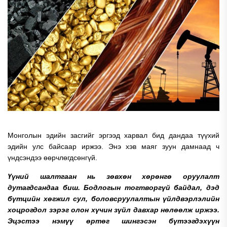
Монголын эдийн засгийг эргээд харвал бид дандаа түүхий
эдийн улс байсаар иржээ. Энэ хэв маяг зуун дамнаад ч
үндсэндээ өөрчлөгдсөнгүй.
Үүний шалтгаан нь зөвхөн хөрөнгө оруулалт
дутагдсандаа биш. Бодлогын тогтворгүй байдал, дэд
бүтцийн хөгжил сул, боловсруулалтын үйлдвэрлэлийн
хоцрогдол зэрэг олон хүчин зүйл давхар нөлөөлж иржээ.
Эцэстээ нэмүү өртөг шингэсэн бүтээгдэхүүн