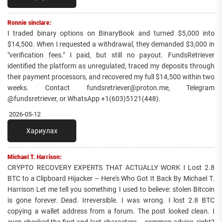
Ronnie sinclare:
I traded binary options on BinaryBook and turned $5,000 into
$14,500. When I requested a withdrawal, they demanded $3,000 in
"verification fees." I paid, but still no payout. FundsRetriever
identified the platform as unregulated, traced my deposits through
their payment processors, and recovered my full $14,500 within two
weeks. Contact fundsretriever@proton.me, Telegram
@fundsretriever, or WhatsApp +1(603)5121(448).
2026-05-12
Хариулах
Michael T. Harrison:
CRYPTO RECOVERY EXPERTS THAT ACTUALLY WORK I Lost 2.8
BTC to a Clipboard Hijacker – Here's Who Got It Back By Michael T.
Harrison Let me tell you something I used to believe: stolen Bitcoin
is gone forever. Dead. Irreversible. I was wrong. I lost 2.8 BTC
copying a wallet address from a forum. The post looked clean. I