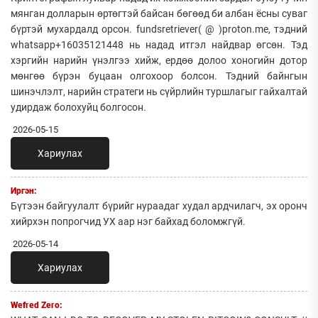
мянган долларын өртөгтэй байсан бөгөөд би албан ёсны суваг
бүртэй мухардалд орсон. fundsretriever( @ )proton.me, тэдний
whatsapp+16035121448 нь надад итгэл найдвар өгсөн. Тэд
хэргийн нарийн үнэлгээ хийж, ердөө долоо хоногийн дотор
мөнгөө бүрэн буцаан олгохоор болсон. Тэдний байнгын
шинэчлэлт, нарийн стратеги нь сүйрлийн туршлагыг гайхалтай
удирдаж болохуйц болгосон.
2026-05-15
Хариулах
Иргэн:
Бүтээн байгуулалт бүрийг нураадаг худал ардчилагч, эх оронч
хийрхэн попрогчид УХ аар нэг байхад боломжгүй.
2026-05-14
Хариулах
Wefred Zero: