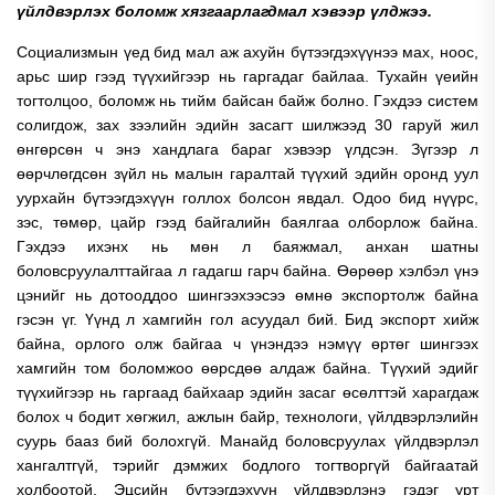
үйлдвэрлэх боломж хязгаарлагдмал хэвээр үлджээ.
Социализмын үед бид мал аж ахуйн бүтээгдэхүүнээ мах, ноос,
арьс шир гээд түүхийгээр нь гаргадаг байлаа. Тухайн үеийн
тогтолцоо, боломж нь тийм байсан байж болно. Гэхдээ систем
солигдож, зах зээлийн эдийн засагт шилжээд 30 гаруй жил
өнгөрсөн ч энэ хандлага бараг хэвээр үлдсэн. Зүгээр л
өөрчлөгдсөн зүйл нь малын гаралтай түүхий эдийн оронд уул
уурхайн бүтээгдэхүүн голлох болсон явдал. Одоо бид нүүрс,
зэс, төмөр, цайр гээд байгалийн баялгаа олборлож байна.
Гэхдээ ихэнх нь мөн л баяжмал, анхан шатны
боловсруулалттайгаа л гадагш гарч байна. Өөрөөр хэлбэл үнэ
цэнийг нь дотооддоо шингээхээсээ өмнө экспортолж байна
гэсэн үг. Үүнд л хамгийн гол асуудал бий. Бид экспорт хийж
байна, орлого олж байгаа ч үнэндээ нэмүү өртөг шингээх
хамгийн том боломжоо өөрсдөө алдаж байна. Түүхий эдийг
түүхийгээр нь гаргаад байхаар эдийн засаг өсөлттэй харагдаж
болох ч бодит хөгжил, ажлын байр, технологи, үйлдвэрлэлийн
суурь бааз бий болохгүй. Манайд боловсруулах үйлдвэрлэл
хангалтгүй, тэрийг дэмжих бодлого тогтворгүй байгаатай
холбоотой. Эцсийн бүтээгдэхүүн үйлдвэрлэнэ гэдэг урт