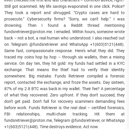
even checked the first and last characters – common advice, right?
Still got scammed. My life savings evaporated in one click. Police?
They took a report and shrugged. "Crypto cases are hard to
prosecute." Cybersecurity firms? "Sorry, we can't help." I was
drowning. Then I found a Reddit thread mentioning
fundsretriever@proton.me. I emailed. Within hours, someone wrote
back – not a bot, a real human who understood. I also reached out
on Telegram @fundsretriever and WhatsApp +1(603)5121(448).
Same fast, compassionate response. Here's what they did. They
traced my coins hop by hop – through six wallets, then a mixing
service. On day ten, they hit gold: my funds had settled in a KYC
exchange. That means the thief had to verify their identity
somewhere. Big mistake. Funds Retriever compiled a forensic
report, contacted the exchange, and froze the assets. Day sixteen,
87% of my 2.8 BTC was back in my wallet. Their fee? A percentage
of what they recovered. Zero upfront. If they don't succeed, they
don't get paid. Don't fall for recovery scammers demanding fees
before work. Funds Retriever is the real deal – certified forensics,
FBI relationships, multi-chain tracking. Hit them at
fundsretriever@proton.me, Telegram @fundsretriever, or WhatsApp
+1(603)5121(448). Time destroys evidence. Act now.