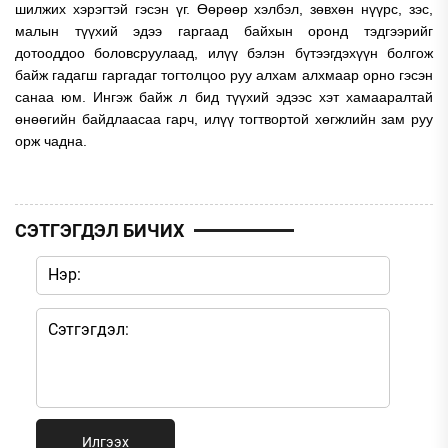
шилжих хэрэгтэй гэсэн үг. Өөрөөр хэлбэл, зөвхөн нүүрс, зэс,
малын түүхий эдээ гаргаад байхын оронд тэдгээрийг
дотооддоо боловсруулаад, илүү бэлэн бүтээгдэхүүн болгож
байж гадагш гаргадаг тогтолцоо руу алхам алхмаар орно гэсэн
санаа юм. Ингэж байж л бид түүхий эдээс хэт хамааралтай
өнөөгийн байдлаасаа гарч, илүү тогтвортой хөгжлийн зам руу
орж чадна.
СЭТГЭГДЭЛ БИЧИХ
Илгээх