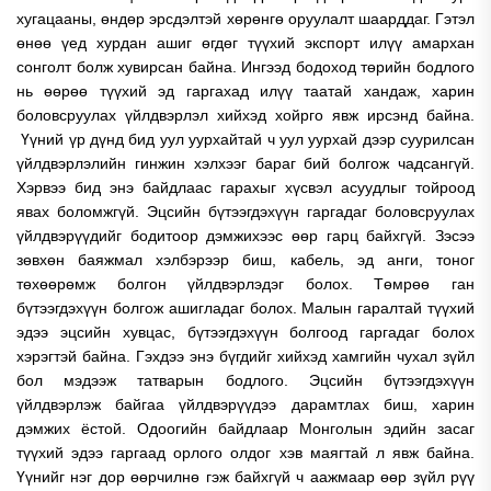
хугацааны, өндөр эрсдэлтэй хөрөнгө оруулалт шаарддаг. Гэтэл
өнөө үед хурдан ашиг өгдөг түүхий экспорт илүү амархан
сонголт болж хувирсан байна. Ингээд бодоход төрийн бодлого
нь өөрөө түүхий эд гаргахад илүү таатай хандаж, харин
боловсруулах үйлдвэрлэл хийхэд хойрго явж ирсэнд байна.
Үүний үр дүнд бид уул уурхайтай ч уул уурхай дээр суурилсан
үйлдвэрлэлийн гинжин хэлхээг бараг бий болгож чадсангүй.
Хэрвээ бид энэ байдлаас гарахыг хүсвэл асуудлыг тойроод
явах боломжгүй. Эцсийн бүтээгдэхүүн гаргадаг боловсруулах
үйлдвэрүүдийг бодитоор дэмжихээс өөр гарц байхгүй. Зэсээ
зөвхөн баяжмал хэлбэрээр биш, кабель, эд анги, тоног
төхөөрөмж болгон үйлдвэрлэдэг болох. Төмрөө ган
бүтээгдэхүүн болгож ашигладаг болох. Малын гаралтай түүхий
эдээ эцсийн хувцас, бүтээгдэхүүн болгоод гаргадаг болох
хэрэгтэй байна. Гэхдээ энэ бүгдийг хийхэд хамгийн чухал зүйл
бол мэдээж татварын бодлого. Эцсийн бүтээгдэхүүн
үйлдвэрлэж байгаа үйлдвэрүүдээ дарамтлах биш, харин
дэмжих ёстой. Одоогийн байдлаар Монголын эдийн засаг
түүхий эдээ гаргаад орлого олдог хэв маягтай л явж байна.
Үүнийг нэг дор өөрчилнө гэж байхгүй ч аажмаар өөр зүйл рүү