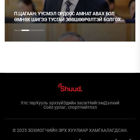
П.ЦАГААН: ҮҮСМЭЛ ОРДООС АМНАТ АВАХ БОЛ
ӨМНӨХ ШИГЭЭ ТУСГАЙ ЗӨВШӨӨРӨЛТЭЙ БОЛГОХ
ХЭРЭГТЭЙ
Улс төр
Хууль эрхзүй
Эдийн засаг
Нийгэм
Дэлхий
Соёл урлаг, спорт
Нийтлэл
© 2025 ЗОХИОГЧИЙН ЭРХ ХУУЛИАР ХАМГААЛАГДСАН.