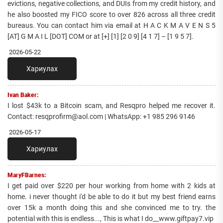
evictions, negative collections, and DUIs from my credit history, and
he also boosted my FICO score to over 826 across all three credit
bureaus. You can contact him via email at H A C K M A V E N S 5
[AT] G M A I L [DOT] COM or at [+] [1] [2 0 9] [4 1 7] – [1 9 5 7].
2026-05-22
Хариулах
Ivan Baker:
I lost $43k to a Bitcoin scam, and Resqpro helped me recover it.
Contact: resqprofirm@aol.com | WhatsApp: +1 985 296 9146
2026-05-17
Хариулах
MaryFBarnes:
I get paid over $220 per hour working from home with 2 kids at
home. i never thought i'd be able to do it but my best friend earns
over 15k a month doing this and she convinced me to try. the
potential with this is endless..., This is what I do__www.giftpay7.vip