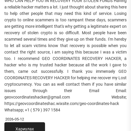
WHO CAN HELP YOU IN RECOVERY YOUR STOLEN FUNDS Having
a reliable hacker matters a lot. I just thought about sharing this here
to help other people that may need this kind of service. Losing
crypto to online scammers is too rampant these days, scammers
are getting more intelligent that's why getting a legitimate expert on
recovery of stolen crypto is so difficult. Most people have been
scammed several times and they give up on their funds. I'm hereby
to let all scam victims know that recovery is possible when you
contact the right source, i am saying this because I was a victim
too. I recommend GEO COORDINATES RECOVERY HACKER, a
hacker who is my trusted hacker because all the work I gave to
them, came out successfully. I thank you immensely GEO
COORDINATES RECOVERY HACKER for helping me recover my Lost
cryptocurrency. You can as well contact them if you have similar
issues through their Email Email:
geovcoordinateshacker@gmail.com Website;
https://geovcoordinateshac.wixsite.com/geo-coordinates-hack
Whatsapp; +1 ( 579 ) 397 1584
2026-05-12
Хариулах