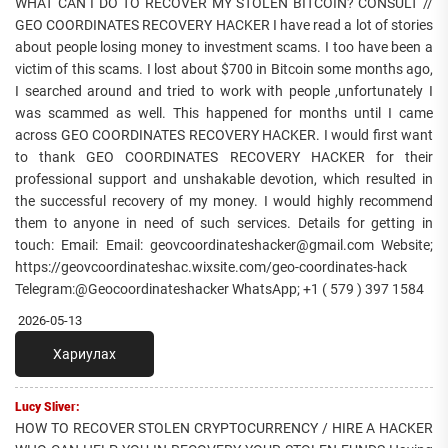
WHAT CAN I DO TO RECOVER MY STOLEN BITCOIN? CONSULT //
GEO COORDINATES RECOVERY HACKER I have read a lot of stories
about people losing money to investment scams. I too have been a
victim of this scams. I lost about $700 in Bitcoin some months ago,
I searched around and tried to work with people ,unfortunately I
was scammed as well. This happened for months until I came
across GEO COORDINATES RECOVERY HACKER. I would first want
to thank GEO COORDINATES RECOVERY HACKER for their
professional support and unshakable devotion, which resulted in
the successful recovery of my money. I would highly recommend
them to anyone in need of such services. Details for getting in
touch: Email: Email: geovcoordinateshacker@gmail.com Website;
https://geovcoordinateshac.wixsite.com/geo-coordinates-hack
Telegram:@Geocoordinateshacker WhatsApp; +1 ( 579 ) 397 1584
2026-05-13
Хариулах
Lucy Sliver:
HOW TO RECOVER STOLEN CRYPTOCURRENCY / HIRE A HACKER