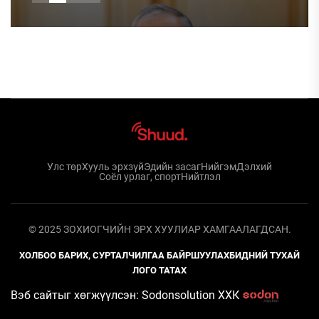
Улс төр
Хууль эрхзүй
Эдийн засаг
Нийгэм
Дэлхий
Соёл урлаг, спорт
Нийтлэл
© 2025 ЗОХИОГЧИЙН ЭРХ ХУУЛИАР ХАМГААЛАГДСАН.
ХОЛБОО БАРИХ, СУРТАЛЧИЛГАА БАЙРШУУЛАХ
БИДНИЙ ТУХАЙ
ЛОГО ТАТАХ
Вэб сайтыг хөгжүүлсэн: Sodonsolution ХХК