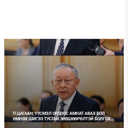
П.ЦАГААН: ҮҮСМЭЛ ОРДООС АМНАТ АВАХ БОЛ
ӨМНӨХ ШИГЭЭ ТУСГАЙ ЗӨВШӨӨРӨЛТЭЙ БОЛГОХ
ХЭРЭГТЭЙ