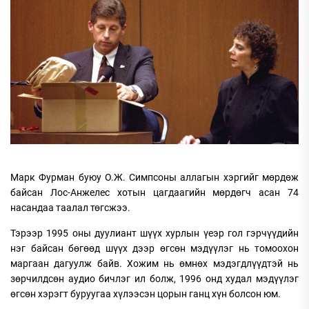
Марк Фурман буюу О.Ж. Симпсоны аллагын хэргийг мөрдөж
байсан Лос-Анжелес хотын цагдаагийн мөрдөгч асан 74
насандаа таалал төгсжээ.
Тэрээр 1995 оны дуулиант шүүх хурлын үеэр гол гэрчүүдийн
нэг байсан бөгөөд шүүх дээр өгсөн мэдүүлэг нь томоохон
маргаан дагуулж байв. Хожим нь өмнөх мэдэгдлүүдтэй нь
зөрчилдсөн аудио бичлэг ил болж, 1996 онд худал мэдүүлэг
өгсөн хэрэгт буруугаа хүлээсэн цорын ганц хүн болсон юм.