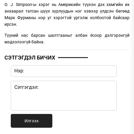
O. J. Simpson-ы хэрэг нь Америкийн түүхэн дэх хамгийн их
анхаарал татсан шүүх хурлуудын нэг хэвээр үлдсэн бөгөөд
Марк Фурманы нэр уг хэрэгтэй үргэлж холбоотой байсаар
ирсэн.
Түүний нас барсан шалтгааныг албан ёсоор дэлгэрэнгүй
мэдээлээгүй байна.
СЭТГЭГДЭЛ БИЧИХ
Илгээх