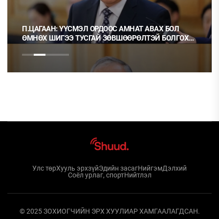
П.ЦАГААН: ҮҮСМЭЛ ОРДООС АМНАТ АВАХ БОЛ
ӨМНӨХ ШИГЭЭ ТУСГАЙ ЗӨВШӨӨРӨЛТЭЙ БОЛГОХ
ХЭРЭГТЭЙ
Улс төр
Хууль эрхзүй
Эдийн засаг
Нийгэм
Дэлхий
Соёл урлаг, спорт
Нийтлэл
© 2025 ЗОХИОГЧИЙН ЭРХ ХУУЛИАР ХАМГААЛАГДСАН.