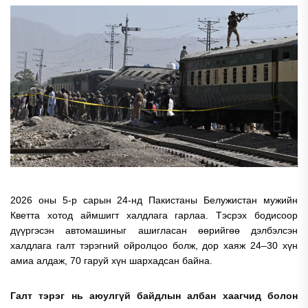
2026 оны 5-р сарын 24-нд Пакистаны Белужистан мужийн
Кветта хотод аймшигт халдлага гарлаа. Тэсрэх бодисоор
дүүргэсэн автомашиныг ашигласан өөрийгөө дэлбэлсэн
халдлага галт тэрэгний ойролцоо болж, дор хаяж 24–30 хүн
амиа алдаж, 70 гаруй хүн шархадсан байна.
Галт тэрэг нь аюулгүй байдлын албан хаагчид болон