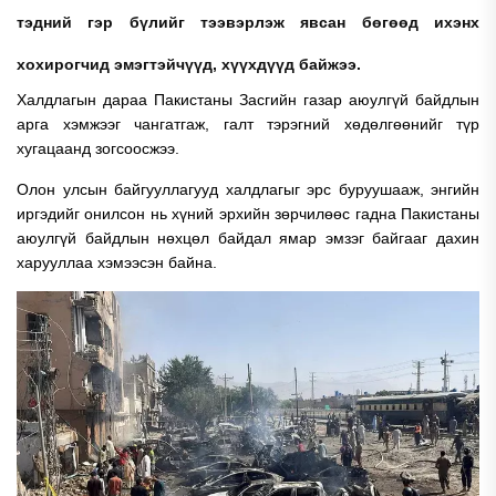
тэдний гэр бүлийг тээвэрлэж явсан бөгөөд ихэнх
хохирогчид
эмэгтэйчүүд, хүүхдүүд байжээ.
Халдлагын дараа Пакистаны Засгийн газар аюулгүй байдлын
арга хэмжээг чангатгаж, галт тэрэгний хөдөлгөөнийг түр
хугацаанд зогсоосжээ.
Олон улсын байгууллагууд халдлагыг эрс буруушааж, энгийн
иргэдийг онилсон нь хүний эрхийн зөрчилөөс гадна
Пакистаны
аюулгүй байдлын нөхцөл байдал ямар эмзэг байгааг дахин
харууллаа хэмээсэн байна.