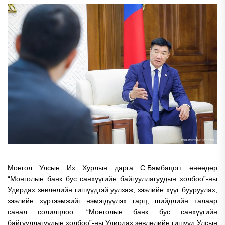
Монгол Улсын Их Хурлын дарга С.Бямбацогт өнөөдөр
“Монголын банк бус санхүүгийн байгууллагуудын холбоо”-ны
Удирдах зөвлөлийн гишүүдтэй уулзаж, зээлийн хүүг бууруулах,
зээлийн хүртээмжийг нэмэгдүүлэх гарц, шийдлийн талаар
санал солилцлоо. “Монголын банк бус санхүүгийн
байгууллагуудын холбоо”-ны Удирдах зөвлөлийн гишүүд Улсын