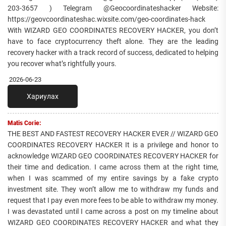
203-3657 ) Telegram @Geocoordinateshacker Website:
https://geovcoordinateshac.wixsite.com/geo-coordinates-hack
With WIZARD GEO COORDINATES RECOVERY HACKER, you don’t
have to face cryptocurrency theft alone. They are the leading
recovery hacker with a track record of success, dedicated to helping
you recover what’s rightfully yours.
2026-06-23
Хариулах
Matis Corie:
THE BEST AND FASTEST RECOVERY HACKER EVER // WIZARD GEO
COORDINATES RECOVERY HACKER It is a privilege and honor to
acknowledge WIZARD GEO COORDINATES RECOVERY HACKER for
their time and dedication. I came across them at the right time,
when I was scammed of my entire savings by a fake crypto
investment site. They won’t allow me to withdraw my funds and
request that I pay even more fees to be able to withdraw my money.
I was devastated until I came across a post on my timeline about
WIZARD GEO COORDINATES RECOVERY HACKER and what they