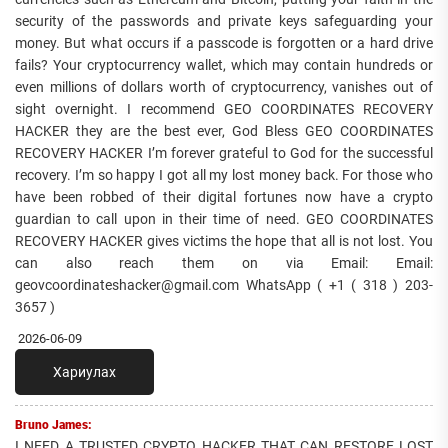
security of the passwords and private keys safeguarding your
money. But what occurs if a passcode is forgotten or a hard drive
fails? Your cryptocurrency wallet, which may contain hundreds or
even millions of dollars worth of cryptocurrency, vanishes out of
sight overnight. I recommend GEO COORDINATES RECOVERY
HACKER they are the best ever, God Bless GEO COORDINATES
RECOVERY HACKER I’m forever grateful to God for the successful
recovery. I’m so happy I got all my lost money back. For those who
have been robbed of their digital fortunes now have a crypto
guardian to call upon in their time of need. GEO COORDINATES
RECOVERY HACKER gives victims the hope that all is not lost. You
can also reach them on via Email: Email:
geovcoordinateshacker@gmail.com WhatsApp ( +1 ( 318 ) 203-
3657 )
2026-06-09
Хариулах
Bruno James:
I NEED A TRUSTED CRYPTO HACKER THAT CAN RESTORE LOST