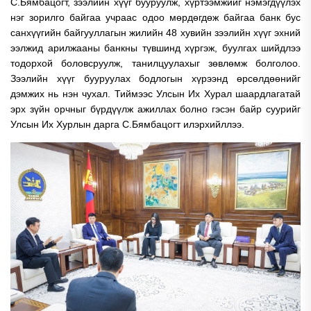
С.Бямбацогт, зээлийн хүүг бууруулж, хүртээмжийг нэмэгдүүлэх
нэг зорилго байгаа учраас одоо мөрдөгдөж байгаа банк бус
санхүүгийн байгууллагын жилийн 48 хувийн зээлийн хүүг эхний
ээлжид арилжааны банкны түвшинд хүргэж, буулгах шийдлээ
тодорхой боловсруулж, танилцуулахыг зөвлөмж болголоо.
Зээлийн хүүг бууруулах бодлогын хүрээнд өрсөлдөөнийг
дэмжих нь нэн чухал. Тиймээс Улсын Их Хурал шаардлагатай
эрх зүйн орчныг бүрдүүлж ажиллах болно гэсэн байр суурийг
Улсын Их Хурлын дарга С.Бямбацогт илэрхийллээ.