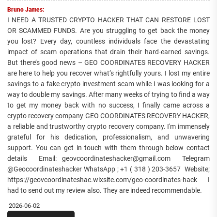
Bruno James:
I NEED A TRUSTED CRYPTO HACKER THAT CAN RESTORE LOST
OR SCAMMED FUNDS. Are you struggling to get back the money
you lost? Every day, countless individuals face the devastating
impact of scam operations that drain their hard-earned savings.
But there’s good news – GEO COORDINATES RECOVERY HACKER
are here to help you recover what’s rightfully yours. I lost my entire
savings to a fake crypto investment scam while I was looking for a
way to double my savings. After many weeks of trying to find a way
to get my money back with no success, I finally came across a
crypto recovery company GEO COORDINATES RECOVERY HACKER,
a reliable and trustworthy crypto recovery company. I'm immensely
grateful for his dedication, professionalism, and unwavering
support. You can get in touch with them through below contact
details Email: geovcoordinateshacker@gmail.com Telegram
@Geocoordinateshacker WhatsApp ; +1 ( 318 ) 203-3657 Website;
https://geovcoordinateshac.wixsite.com/geo-coordinates-hack I
had to send out my review also. They are indeed recommendable.
2026-06-02