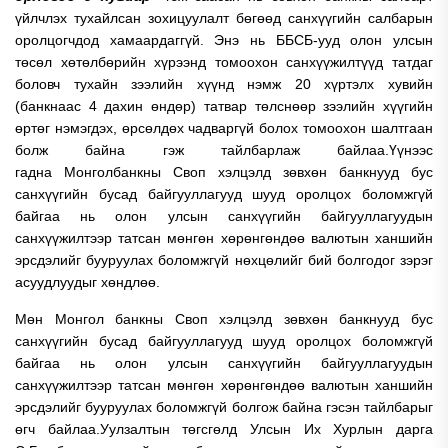
үйлчлэх тухайлсан зохицуулалт бөгөөд санхүүгийн салбарын
оролцогчдод хамаардаггүй. Энэ нь ББСБ-ууд олон улсын
төсөл хөтөлбөрийн хүрээнд томоохон санхүүжилтүүд татдаг
боловч тухайн зээлийн хүүнд нэмж 20 хүртэлх хувийн
(банкнаас 4 дахин өндөр) татвар төлснөөр зээлийн хүүгийн
өртөг нэмэгдэх, өрсөлдөх чадваргүй болох томоохон шалтгаан
болж байна гэж тайлбарлаж байлаа.Үүнээс
гадна Монголбанкны Своп хэлцэлд зөвхөн банкнууд бус
санхүүгийн бусад байгууллагууд шууд оролцох боломжгүй
байгаа нь олон улсын санхүүгийн байгууллагуудын
санхүүжилтээр татсан мөнгөн хөрөнгөндөө валютын ханшийн
эрсдэлийг бууруулах боломжгүй нөхцөлийг бий болгодог зэрэг
асуудлуудыг хөндлөө.
Мөн Монгол банкны Своп хэлцэлд зөвхөн банкнууд бус
санхүүгийн бусад байгууллагууд шууд оролцох боломжгүй
байгаа нь олон улсын санхүүгийн байгууллагуудын
санхүүжилтээр татсан мөнгөн хөрөнгөндөө валютын ханшийн
эрсдэлийг бууруулах боломжгүй болгож байна гэсэн тайлбарыг
өгч байлаа.Уулзалтын төгсгөлд Улсын Их Хурлын дарга