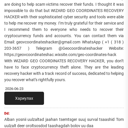
are doing to help scam victims recover their funds. I thought it was
impossible to do that but WIZARD GEO COORDINATES RECOVERY
HACKER with their sophisticated cyber security and tools were able
to help me recover my money. I’m truly grateful for their service and
I recommend them to everyone who needs to recover their
cryptocurrency funds and accounts. You can contact them via
Email: geovcoordinateshacker@gmail.com WhatsApp ( +1 ( 318 )
203-3657 ) Telegram @Geocoordinateshacker Website:
https://geovcoordinateshac.wixsite.com/geo-coordinates-hack
With WIZARD GEO COORDINATES RECOVERY HACKER, you don’t
have to face cryptocurrency theft alone. They are the leading
recovery hacker with a track record of success, dedicated to helping
you recover what’s rightfully yours.
2026-06-23
Хариулах
Dd:
Alban yosnii uulzaltad jaahan tsemtsger suuj surval tsaashid Tom
uulzalt deer oroltsosdod taashagdah bolov uu daa