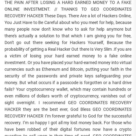
THE PAIN AFTER LOSING A HARD EARNED MONEY TO A FAKE
ONLINE INVESTMENT. // THANKS TO GEO COORDINATES
RECOVERY HACKER These Days. There Are a lot of Hackers Online,
You Just Have to Be Careful about who you meet for help, because
many people now don't know who to ask for help anymore but
there's actually a solution to that which I am giving you for free,
Don't go out there seeking for Hackers Yourself, Because the
probability of getting a Real Hacker Out there Is Very Slim .If you are
a victim of losing your hard earned money to a fake online
investment. Or you have placed your hard-earned money into virtual
currencies such as Ethereum and Bitcoin, putting your faith in the
security of the passwords and private keys safeguarding your
money. But what occurs if a passcode is forgotten or a hard drive
fails? Your cryptocurrency wallet, which may contain hundreds or
even millions of dollars worth of cryptocurrency, vanishes out of
sight overnight. I recommend GEO COORDINATES RECOVERY
HACKER they are the best ever, God Bless GEO COORDINATES
RECOVERY HACKER I’m forever grateful to God for the successful
recovery. I’m so happy I got all my lost money back. For those who
have been robbed of their digital fortunes now have a crypto