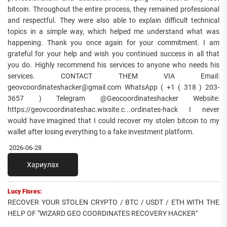
bitcoin. Throughout the entire process, they remained professional
and respectful. They were also able to explain difficult technical
topics in a simple way, which helped me understand what was
happening. Thank you once again for your commitment. I am
grateful for your help and wish you continued success in all that
you do. Highly recommend his services to anyone who needs his
services. CONTACT THEM VIA Email:
geovcoordinateshacker@gmail.com WhatsApp ( +1 ( 318 ) 203-
3657 ) Telegram @Geocoordinateshacker Website:
https://geovcoordinateshac.wixsite.c...ordinates-hack I never
would have imagined that I could recover my stolen bitcoin to my
wallet after losing everything to a fake investment platform.
2026-06-28
Хариулах
Lucy Flores:
RECOVER YOUR STOLEN CRYPTO / BTC / USDT / ETH WITH THE
HELP OF "WIZARD GEO COORDINATES RECOVERY HACKER"