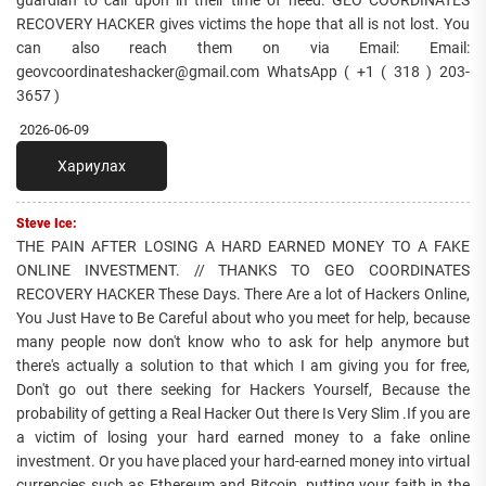
guardian to call upon in their time of need. GEO COORDINATES
RECOVERY HACKER gives victims the hope that all is not lost. You
can also reach them on via Email: Email:
geovcoordinateshacker@gmail.com WhatsApp ( +1 ( 318 ) 203-
3657 )
2026-06-09
Хариулах
Steve Ice:
THE PAIN AFTER LOSING A HARD EARNED MONEY TO A FAKE
ONLINE INVESTMENT. // THANKS TO GEO COORDINATES
RECOVERY HACKER These Days. There Are a lot of Hackers Online,
You Just Have to Be Careful about who you meet for help, because
many people now don't know who to ask for help anymore but
there's actually a solution to that which I am giving you for free,
Don't go out there seeking for Hackers Yourself, Because the
probability of getting a Real Hacker Out there Is Very Slim .If you are
a victim of losing your hard earned money to a fake online
investment. Or you have placed your hard-earned money into virtual
currencies such as Ethereum and Bitcoin, putting your faith in the