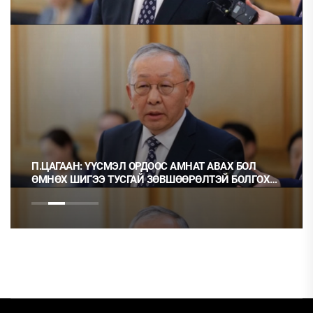
ВАХ БОЛ
Ц.МОНГОЛ: НЭГ ГЭРЭЭГ ГЭМТ ХЭРЭГ ГЭЭД
ЭЙ БОЛГОХ
НЬ ОРХИХ НЬ ШУДАРГА ЁС УУ?