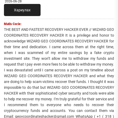
2026-06-28
Хариулах
Matis Corie:
THE BEST AND FASTEST RECOVERY HACKER EVER // WIZARD GEO
COORDINATES RECOVERY HACKER It is a privilege and honor to
acknowledge WIZARD GEO COORDINATES RECOVERY HACKER for
their time and dedication. I came across them at the right time,
when I was scammed of my entire savings by a fake crypto
investment site. They won’t allow me to withdraw my funds and
request that I pay even more fees to be able to withdraw my money.
I was devastated until I came across a post on my timeline about
WIZARD GEO COORDINATES RECOVERY HACKER and what they
are doing to help scam victims recover their funds. I thought it was
impossible to do that but WIZARD GEO COORDINATES RECOVERY
HACKER with their sophisticated cyber security and tools were able
to help me recover my money. I’m truly grateful for their service and
I recommend them to everyone who needs to recover their
cryptocurrency funds and accounts. You can contact them via
Email: geovcoordinateshacker@gmail.com WhatsApp ( +1 ( 318 )