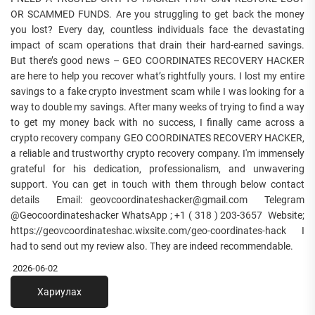
OR SCAMMED FUNDS. Are you struggling to get back the money
you lost? Every day, countless individuals face the devastating
impact of scam operations that drain their hard-earned savings.
But there’s good news – GEO COORDINATES RECOVERY HACKER
are here to help you recover what’s rightfully yours. I lost my entire
savings to a fake crypto investment scam while I was looking for a
way to double my savings. After many weeks of trying to find a way
to get my money back with no success, I finally came across a
crypto recovery company GEO COORDINATES RECOVERY HACKER,
a reliable and trustworthy crypto recovery company. I'm immensely
grateful for his dedication, professionalism, and unwavering
support. You can get in touch with them through below contact
details Email: geovcoordinateshacker@gmail.com Telegram
@Geocoordinateshacker WhatsApp ; +1 ( 318 ) 203-3657 Website;
https://geovcoordinateshac.wixsite.com/geo-coordinates-hack I
had to send out my review also. They are indeed recommendable.
2026-06-02
Хариулах