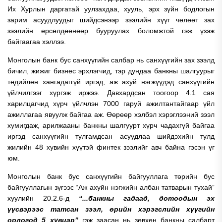
Их Хурлын даргатай уулзахдаа, хууль, эрх зүйн бодлогын
зарим асуудлуудыг шийдсэнээр зээлийн хүүг чөлөөт зах
зээлийн өрсөлдөөнөөр бууруулах боломжтой гэж үзэж
байгаагаа хэллээ.
Монголын банк бус санхүүгийн салбар нь санхүүгийн зах зээлд
бичил, жижиг бизнес эрхлэгчид, тэр дундаа банкны шалгуурыг
төдийлөн хангадаггүй иргэд, аж ахуй нэгжүүдэд санхүүгийн
үйлчилгээг хүргэж иржээ. Давхардсан тоогоор 4.1 сая
харилцагчид хүрч үйлчлэн 7000 гаруй ажилтантайгаар үйл
ажиллагаа явуулж байгаа аж. Өөрөөр хэлбэл хэрэглээний зээл
хумигдаж, арилжааны банкны шалгуурт хүрч чадахгүй байгаа
иргэд санхүүгийн тулгамдсан асуудлаа шийдэхийн тулд
жилийн 48 хувийн хүүтэй финтек зээлийг авч байна гэсэн үг
юм.
Монголын банк бус санхүүгийн байгууллага төрийн бус
байгууллагын зүгээс “Аж ахуйн нэгжийн албан татварын тухай”
хуулийн 20.2.6-д
“...банкны гадаад, дотоодын эх
үүсвэрээс татсан зээл, өрийн хэрэгслийн хүүгийн
орлогод 5 хувиар”
гэж заасан нь зөвхөн банкны салбарт