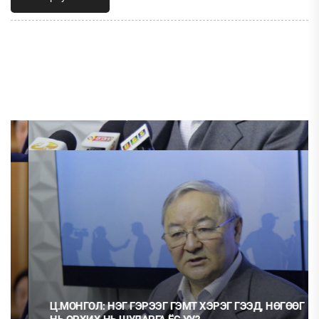
Ц.МОНГОЛ: НЭГ ГЭРЭЭГ ГЭМТ ХЭРЭГ ГЭЭД, НӨГӨӨГ