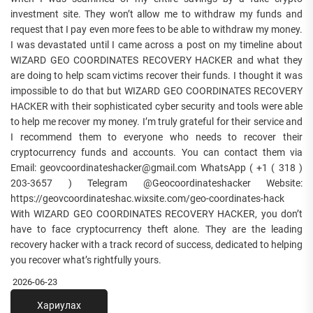
investment site. They won’t allow me to withdraw my funds and
request that I pay even more fees to be able to withdraw my money.
I was devastated until I came across a post on my timeline about
WIZARD GEO COORDINATES RECOVERY HACKER and what they
are doing to help scam victims recover their funds. I thought it was
impossible to do that but WIZARD GEO COORDINATES RECOVERY
HACKER with their sophisticated cyber security and tools were able
to help me recover my money. I’m truly grateful for their service and
I recommend them to everyone who needs to recover their
cryptocurrency funds and accounts. You can contact them via
Email: geovcoordinateshacker@gmail.com WhatsApp ( +1 ( 318 )
203-3657 ) Telegram @Geocoordinateshacker Website:
https://geovcoordinateshac.wixsite.com/geo-coordinates-hack
With WIZARD GEO COORDINATES RECOVERY HACKER, you don’t
have to face cryptocurrency theft alone. They are the leading
recovery hacker with a track record of success, dedicated to helping
you recover what’s rightfully yours.
2026-06-23
Хариулах