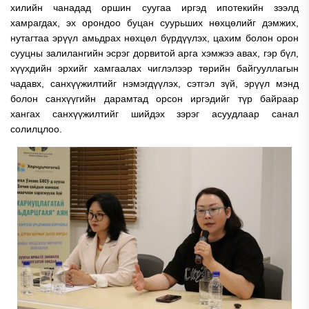
хилийн чанадад оршин суугаа иргэд ипотекийн зээлд
хамрагдах, эх орондоо буцан суурьших нөхцөлийг дэмжих,
нутагтаа эрүүл амьдрах нөхцөл бүрдүүлэх, цахим болон орон
сууцны залилангийн эсрэг дорвитой арга хэмжээ авах, гэр бүл,
хүүхдийн эрхийг хамгаалах чиглэлээр төрийн байгууллагын
чадавх, санхүүжилтийг нэмэгдүүлэх, сэтгэл зүй, эрүүл мэнд
болон санхүүгийн дарамтад орсон иргэдийг түр байраар
хангах санхүүжилтийг шийдэх зэрэг асуудлаар санал
солилцлоо.