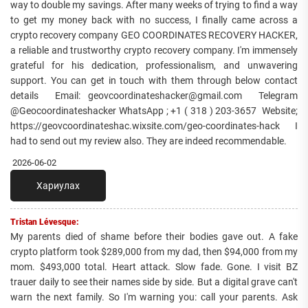
way to double my savings. After many weeks of trying to find a way
to get my money back with no success, I finally came across a
crypto recovery company GEO COORDINATES RECOVERY HACKER,
a reliable and trustworthy crypto recovery company. I'm immensely
grateful for his dedication, professionalism, and unwavering
support. You can get in touch with them through below contact
details Email: geovcoordinateshacker@gmail.com Telegram
@Geocoordinateshacker WhatsApp ; +1 ( 318 ) 203-3657 Website;
https://geovcoordinateshac.wixsite.com/geo-coordinates-hack I
had to send out my review also. They are indeed recommendable.
2026-06-02
Хариулах
Tristan Lévesque:
My parents died of shame before their bodies gave out. A fake
crypto platform took $289,000 from my dad, then $94,000 from my
mom. $493,000 total. Heart attack. Slow fade. Gone. I visit BZ
trauer daily to see their names side by side. But a digital grave can't
warn the next family. So I'm warning you: call your parents. Ask