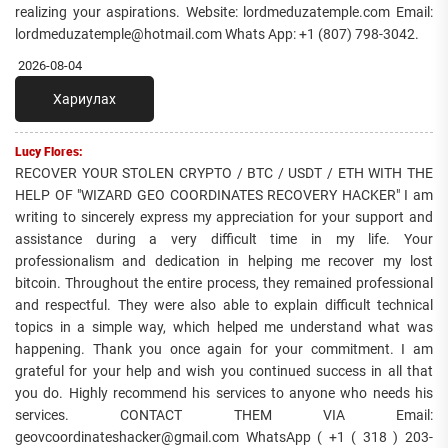
realizing your aspirations. Website: lordmeduzatemple.com Email:
lordmeduzatemple@hotmail.com Whats App: +1 (807) 798-3042.
2026-08-04
Хариулах
Lucy Flores:
RECOVER YOUR STOLEN CRYPTO / BTC / USDT / ETH WITH THE
HELP OF "WIZARD GEO COORDINATES RECOVERY HACKER" I am
writing to sincerely express my appreciation for your support and
assistance during a very difficult time in my life. Your
professionalism and dedication in helping me recover my lost
bitcoin. Throughout the entire process, they remained professional
and respectful. They were also able to explain difficult technical
topics in a simple way, which helped me understand what was
happening. Thank you once again for your commitment. I am
grateful for your help and wish you continued success in all that
you do. Highly recommend his services to anyone who needs his
services. CONTACT THEM VIA Email:
geovcoordinateshacker@gmail.com WhatsApp ( +1 ( 318 ) 203-