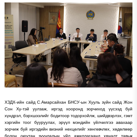
ХЗДХ-ийн сайд С.Амарсайхан БНСУ-ын Хууль зүйн сайд Жон
Сон Ху-тэй уулзаж, иргэд хооронд зорчиход үүсээд буй
хүндрэл, бэрхшээлийг бодитоор тодорхойлж, шийдвэрлэх, гэмт
хэргийн тоог бууруулах, эрүүл мэндийн үйлчилгээ авахаар
зорчиж буй иргэдийн визний нөхцөлийг хөнгөвчлөх, хөдөлмөр
болон оюутан зуучлалын үйл ажиллагаанд хяналт тавьж