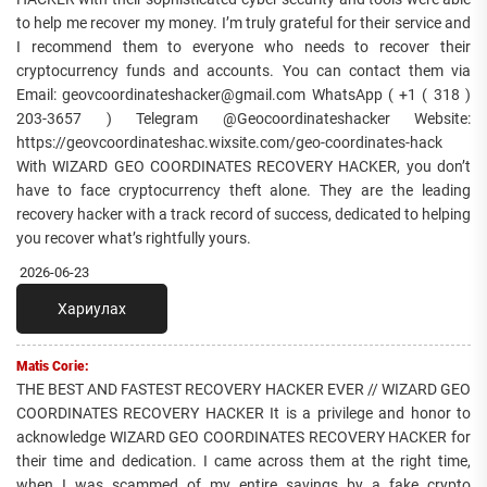
to help me recover my money. I’m truly grateful for their service and
I recommend them to everyone who needs to recover their
cryptocurrency funds and accounts. You can contact them via
Email: geovcoordinateshacker@gmail.com WhatsApp ( +1 ( 318 )
203-3657 ) Telegram @Geocoordinateshacker Website:
https://geovcoordinateshac.wixsite.com/geo-coordinates-hack
With WIZARD GEO COORDINATES RECOVERY HACKER, you don’t
have to face cryptocurrency theft alone. They are the leading
recovery hacker with a track record of success, dedicated to helping
you recover what’s rightfully yours.
2026-06-23
Хариулах
Matis Corie:
THE BEST AND FASTEST RECOVERY HACKER EVER // WIZARD GEO
COORDINATES RECOVERY HACKER It is a privilege and honor to
acknowledge WIZARD GEO COORDINATES RECOVERY HACKER for
their time and dedication. I came across them at the right time,
when I was scammed of my entire savings by a fake crypto