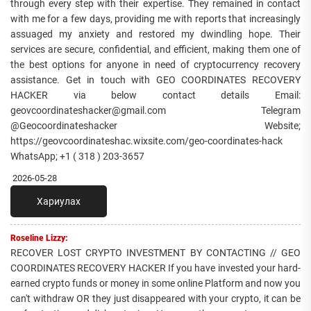
through every step with their expertise. They remained in contact
with me for a few days, providing me with reports that increasingly
assuaged my anxiety and restored my dwindling hope. Their
services are secure, confidential, and efficient, making them one of
the best options for anyone in need of cryptocurrency recovery
assistance. Get in touch with GEO COORDINATES RECOVERY
HACKER via below contact details Email:
geovcoordinateshacker@gmail.com Telegram
@Geocoordinateshacker Website;
https://geovcoordinateshac.wixsite.com/geo-coordinates-hack
WhatsApp; +1 ( 318 ) 203-3657
2026-05-28
Хариулах
Roseline Lizzy:
RECOVER LOST CRYPTO INVESTMENT BY CONTACTING // GEO
COORDINATES RECOVERY HACKER If you have invested your hard-
earned crypto funds or money in some online Platform and now you
can't withdraw OR they just disappeared with your crypto, it can be