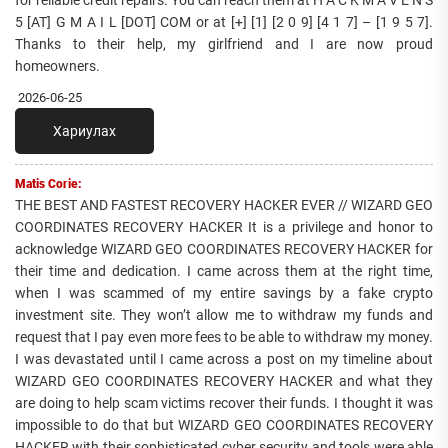
for reliable credit repairs. You can reach them at H A C K M A V E N S
5 [AT] G M A I L [DOT] COM or at [+] [1] [2 0 9] [4 1 7] – [1 9 5 7].
Thanks to their help, my girlfriend and I are now proud
homeowners.
2026-06-25
Хариулах
Matis Corie:
THE BEST AND FASTEST RECOVERY HACKER EVER // WIZARD GEO
COORDINATES RECOVERY HACKER It is a privilege and honor to
acknowledge WIZARD GEO COORDINATES RECOVERY HACKER for
their time and dedication. I came across them at the right time,
when I was scammed of my entire savings by a fake crypto
investment site. They won’t allow me to withdraw my funds and
request that I pay even more fees to be able to withdraw my money.
I was devastated until I came across a post on my timeline about
WIZARD GEO COORDINATES RECOVERY HACKER and what they
are doing to help scam victims recover their funds. I thought it was
impossible to do that but WIZARD GEO COORDINATES RECOVERY
HACKER with their sophisticated cyber security and tools were able