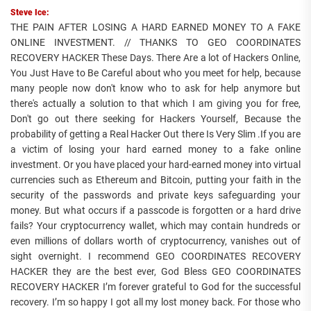
Steve Ice:
THE PAIN AFTER LOSING A HARD EARNED MONEY TO A FAKE
ONLINE INVESTMENT. // THANKS TO GEO COORDINATES
RECOVERY HACKER These Days. There Are a lot of Hackers Online,
You Just Have to Be Careful about who you meet for help, because
many people now don't know who to ask for help anymore but
there's actually a solution to that which I am giving you for free,
Don't go out there seeking for Hackers Yourself, Because the
probability of getting a Real Hacker Out there Is Very Slim .If you are
a victim of losing your hard earned money to a fake online
investment. Or you have placed your hard-earned money into virtual
currencies such as Ethereum and Bitcoin, putting your faith in the
security of the passwords and private keys safeguarding your
money. But what occurs if a passcode is forgotten or a hard drive
fails? Your cryptocurrency wallet, which may contain hundreds or
even millions of dollars worth of cryptocurrency, vanishes out of
sight overnight. I recommend GEO COORDINATES RECOVERY
HACKER they are the best ever, God Bless GEO COORDINATES
RECOVERY HACKER I’m forever grateful to God for the successful
recovery. I’m so happy I got all my lost money back. For those who