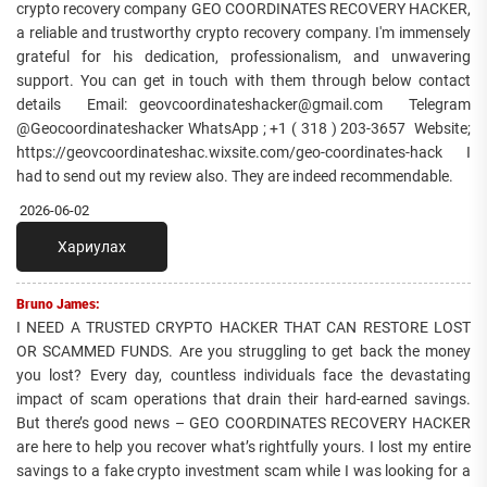
crypto recovery company GEO COORDINATES RECOVERY HACKER,
a reliable and trustworthy crypto recovery company. I'm immensely
grateful for his dedication, professionalism, and unwavering
support. You can get in touch with them through below contact
details Email: geovcoordinateshacker@gmail.com Telegram
@Geocoordinateshacker WhatsApp ; +1 ( 318 ) 203-3657 Website;
https://geovcoordinateshac.wixsite.com/geo-coordinates-hack I
had to send out my review also. They are indeed recommendable.
2026-06-02
Хариулах
Bruno James:
I NEED A TRUSTED CRYPTO HACKER THAT CAN RESTORE LOST
OR SCAMMED FUNDS. Are you struggling to get back the money
you lost? Every day, countless individuals face the devastating
impact of scam operations that drain their hard-earned savings.
But there’s good news – GEO COORDINATES RECOVERY HACKER
are here to help you recover what’s rightfully yours. I lost my entire
savings to a fake crypto investment scam while I was looking for a