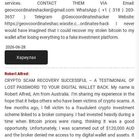
services. CONTACT THEM VIA Email:
geovcoordinateshacker@gmail.com WhatsApp ( +1 ( 318 ) 203-
3657 ) Telegram @Geocoordinateshacker Website:
https://geovcoordinateshac.wixsite.c...ordinates-hack I never
would have imagined that I could recover my stolen bitcoin to my
wallet after losing everything to a fake investment platform.
2026-06-28
Хариулах
Robert Alfred:
CRYPTO SCAM RECOVERY SUCCESSFUL – A TESTIMONIAL OF
LOST PASSWORD TO YOUR DIGITAL WALLET BACK. My name is
Robert Alfred, Am from Australia. I’m sharing my experience in the
hope that it helps others who have been victims of crypto scams. A
few months ago, I fell victim to a fraudulent crypto investment
scheme linked to a broker company. I had invested heavily during a
time when Bitcoin prices were rising, thinking it was a good
opportunity. Unfortunately, I was scammed out of $120,000 AUD
and the broker denied me access to my digital wallet and assets. It