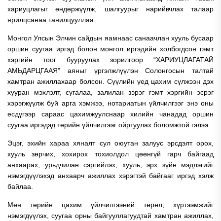
хариуцлагыг өндөржүүлж, шалгуурыг нарийвчлах талаар
ярилцсанаа танилцууллаа.
Монгол Улсын Элчин сайдын яамнаас санаачлан хууль бусаар
оршин суугаа иргэд болон монгол иргэдийн холбогдсон гэмт
хэргийн тоог бууруулах зорилгоор “ХАРИУЦЛАГАТАЙ
АМЬДАРЦГААЯ” аяныг үргэлжлүүлэн Солонгосын талтай
хамтран ажиллахаар болсон. Сүүлийн үед цахим сүлжээн дэх
хууран мэхлэлт, сугалаа, залилан зэрэг гэмт хэргийн эсрэг
хэрэгжүүлж буй арга хэмжээ, нотариатын үйлчилгээг энэ оны
есдүгээр сараас цахимжуулснаар хилийн чанадад оршин
суугаа иргэдэд төрийн үйлчилгээг ойртуулах боломжтой гэлээ.
Эцэг, эхийн хараа хяналт сул оюутан залуус эрсдэлт орох,
хууль зөрчих, хохирох тохиолдол цөөнгүй гарч байгаад
анхаарах, урьдчилан сэргийлэх, хууль, эрх зүйн мэдлэгийг
нэмэгдүүлэхэд анхаарч ажиллах хэрэгтэй байгааг иргэд хэлж
байлаа.
Мөн төрийн цахим үйлчилгээний төрөл, хүртээмжийг
нэмэгдүүлэх, суугаа орны байгууллагуудтай хамтран ажиллах,