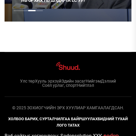
НЬ ОРХИХ НЬ ШУДАРГА ЁС УУ?
Улс төр
Хууль эрхзүй
Эдийн засаг
Нийгэм
Дэлхий
Соёл урлаг, спорт
Нийтлэл
© 2025 ЗОХИОГЧИЙН ЭРХ ХУУЛИАР ХАМГААЛАГДСАН.
ХОЛБОО БАРИХ, СУРТАЛЧИЛГАА БАЙРШУУЛАХ
БИДНИЙ ТУХАЙ
ЛОГО ТАТАХ
Вэб сайтыг хөгжүүлсэн: Sodonsolution ХХК