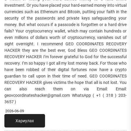
investment. Or you have placed your hard-earned money into virtual
currencies such as Ethereum and Bitcoin, putting your faith in the
security of the passwords and private keys safeguarding your
money. But what occurs if a passcode is forgotten or a hard drive
fails? Your cryptocurrency wallet, which may contain hundreds or
even millions of dollars worth of cryptocurrency, vanishes out of
sight overnight. I recommend GEO COORDINATES RECOVERY
HACKER they are the best ever, God Bless GEO COORDINATES
RECOVERY HACKER I’m forever grateful to God for the successful
recovery. I’m so happy I got all my lost money back. For those who
have been robbed of their digital fortunes now have a crypto
guardian to call upon in their time of need. GEO COORDINATES
RECOVERY HACKER gives victims the hope that all is not lost. You
can also reach them on via Email: Email:
geovcoordinateshacker@gmail.com WhatsApp ( +1 ( 318 ) 203-
3657 )
2026-06-09
Хариулах