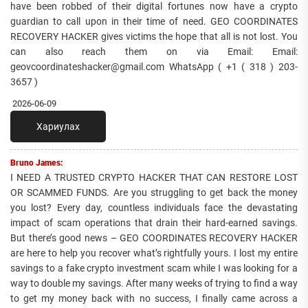
have been robbed of their digital fortunes now have a crypto
guardian to call upon in their time of need. GEO COORDINATES
RECOVERY HACKER gives victims the hope that all is not lost. You
can also reach them on via Email: Email:
geovcoordinateshacker@gmail.com WhatsApp ( +1 ( 318 ) 203-
3657 )
2026-06-09
Хариулах
Bruno James:
I NEED A TRUSTED CRYPTO HACKER THAT CAN RESTORE LOST
OR SCAMMED FUNDS. Are you struggling to get back the money
you lost? Every day, countless individuals face the devastating
impact of scam operations that drain their hard-earned savings.
But there’s good news – GEO COORDINATES RECOVERY HACKER
are here to help you recover what’s rightfully yours. I lost my entire
savings to a fake crypto investment scam while I was looking for a
way to double my savings. After many weeks of trying to find a way
to get my money back with no success, I finally came across a