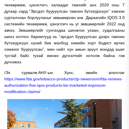
төхөөрөмж, цэнэглэгч, халаадаг тамхийг анх 2020 оны 7
дугаар сард “Эрсдэл бууруулсан тамхин бүтээгдэхүүн” хэмээн
сурталчлан борлуулахыг зөвшөөрсөн юм. Дараагийн IQOS 3.0
системийн төхөөрөмж, цэнэглэгч нь уг зөвшөөрлийг 2022 онд
авчээ. Зөвшөөрлийг сунгахдаа шинжлэх ухаан, судалгааны
шинэ нотлох баримтууд нь “эрсдэл бууруулсан дээрх тамхин
бүтээгдэхүүн хүний бие махбод химийн хорт бодист өртөх
хэмжээг бууруулсан”, мөн нийт хүн амын эрүүл мэндэд ашиг
тустай байх тухай өмнөх дүгнэлтийг нотолж байна гэж
дүгнэжээ.
/Эх сурвалж:АНУ-ын Хүнс, эмийн агентлаг
https://www.fda.gov/tobacco-products/ctp-newsroom/fda-renews-
authorization-five-iqos-products-be-marketed-exposure-
modification-claims
/