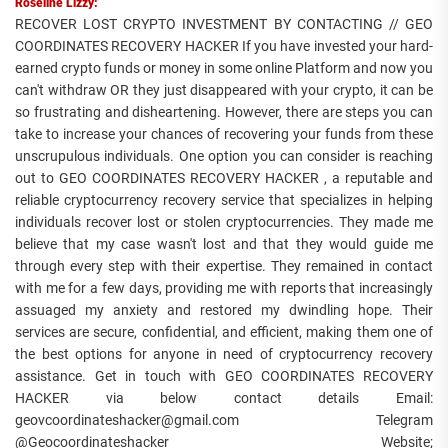
Roseline Lizzy:
RECOVER LOST CRYPTO INVESTMENT BY CONTACTING // GEO
COORDINATES RECOVERY HACKER If you have invested your hard-
earned crypto funds or money in some online Platform and now you
can't withdraw OR they just disappeared with your crypto, it can be
so frustrating and disheartening. However, there are steps you can
take to increase your chances of recovering your funds from these
unscrupulous individuals. One option you can consider is reaching
out to GEO COORDINATES RECOVERY HACKER , a reputable and
reliable cryptocurrency recovery service that specializes in helping
individuals recover lost or stolen cryptocurrencies. They made me
believe that my case wasn't lost and that they would guide me
through every step with their expertise. They remained in contact
with me for a few days, providing me with reports that increasingly
assuaged my anxiety and restored my dwindling hope. Their
services are secure, confidential, and efficient, making them one of
the best options for anyone in need of cryptocurrency recovery
assistance. Get in touch with GEO COORDINATES RECOVERY
HACKER via below contact details Email:
geovcoordinateshacker@gmail.com Telegram
@Geocoordinateshacker Website;