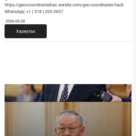
https://geovcoordinateshac.wixsite.com/geo-coordinates-hack
WhatsApp; +1 ( 318 ) 203-3657
2026-05-28
Хариулах