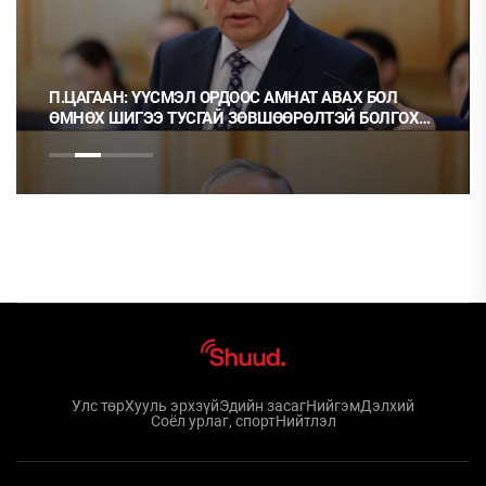
П.ЦАГААН: ҮҮСМЭЛ ОРДООС АМНАТ АВАХ БОЛ
ӨМНӨХ ШИГЭЭ ТУСГАЙ ЗӨВШӨӨРӨЛТЭЙ БОЛГОХ
ХЭРЭГТЭЙ
Улс төр
Хууль эрхзүй
Эдийн засаг
Нийгэм
Дэлхий
Соёл урлаг, спорт
Нийтлэл