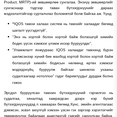
Product, MRTP)-ий зөвшөөрлөө сунгалаа. Энэхүү зөвшөөрлийг
сунгаснаар тэдгээр таван бүтээгдэхүүнийг дараах
мэдээлэлтэйгээр сурталчлах боломжтой болж байгаа аж. Үүнд:
“
IQOS тамхи халаах систем нь тамхийг халаадаг бөгөөд
шаталт үүсгэдэггүй”,
“Энэ нь хортой болон хортой байж болзошгүй химийн
бодис үүсэх хэмжээг үлэмж ихээр бууруулдаг”,
“Уламжлалт янжуураас IQOS халаадаг тамхинд бүрэн
шилжсэнээр хүний бие махбод хортой болон хортой байж
болзошгүй химийн бодисын нөлөөнд өртөх хэмжээг
мэдэгдэхүйц бууруулж байгааг шинжлэх ухааны
судалгаагаар нотоллоо” гэдэг баримтуудыг дурдаж болно
гэжээ.
Эрсдэл бууруулсан тамхин бүтээгдэхүүний гэрчилгээ нь
судалгаа, хяналтад хамрагдсан дээрх нэр бүхий
бүтээгдэхүүнүүдэд л хамаарах бөгөөд Хүнс, эмийн агентлагаас
дэмжсэн, эсвэл аюулгүй хэмээн үзсэн гэх зэргээр хэрэглэгчийг
төөрөгдүүлэх байдлаар ашиглахгүй гэдгийг сануулсан байна.