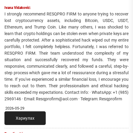
Ivana Vidaković:
I strongly recommend RESQPRO FIRM to anyone trying to recover
lost cryptocurrency assets, including Bitcoin, USDC, USDT,
Ethereum, and Trump Coin. Like many others, I was shocked to
learn that crypto holdings can be stolen even when private keys are
carefully protected. After a sophisticated hack wiped out my entire
portfolio, I felt completely helpless. Fortunately, I was referred to
RESQPRO FIRM. Their team understood the complexity of my
situation and successfully recovered my funds. They were
responsive, communicated clearly, and followed a careful, step-by-
step process which gave me a lot of reassurance during a stressful
time. If you've experienced a similar financial loss, I encourage you
to reach out to them. Their professionalism and ethical hacking
skills exceeded my expectations. Contact Info: · WhatsApp: +1 (985)
2969146 · Email: Resqprofirm@aol.com · Telegram: Resqprofirm
2026-05-29
Хариулах