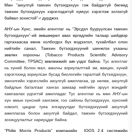
Мөн “аюулгүй тамхин бүтээгдэхүүн гэж байдаггүй бөгөөд
тамхин бүтээгдэхүүн хэрэглэдэггүй хүмүүс хэрэглэж эхлэхгүй
байвал зохистой”-г дурджээ.
АНУ-ын Хүнс, эмийн агентлаг нь “Эрсдэл бууруулсан тамхин
бүтээгдэхүүн”-ий зөвшөөрөл авах өргөдлийн талаар шийдвэр
гаргахаасаа өмнө холбогдох бүх мэдээлэл, тухайлбал олон
нийтийн санал, Тамхин бүтээгдэхүүний шинжлэх ухааны
зөвлөх хорооны (Tobacco Products Scientific Advisory
Committee, TPSAC) зөвлөмжийг авч үздэг байна.
Тус агентлаг
нь хүний болон мал, амьтны зориулалттай эм, вакцин, хүний
хэрэглээнд зориулсан бусад биологийн гаралтай бүтээгдэхүүн,
эмнэлгийн хэрэгслийн аюулгүй ажиллагаа, үр нөлөө, аюулгүй
байдлын баталгааг хангах замаар нийтийн эрүүл мэндийг
хамгаалах үүрэгтэй ажилладаг. Тус агентлаг нь мөн АНУ-ын
хүн амын хүнсний хангамж, гоо сайхны бүтээгдэхүүн, хүнсний
нэмэлт, цацраг туяа ялгаруулдаг бүтээгдэхүүний аюулгүй
ажиллагаа болон аюулгүй байдал, тамхин бүтээгдэхүүний
зохицуулалтыг хариуцдаг байна.
“Philip Morris Products” компанийн IQOS 2.4 системийн