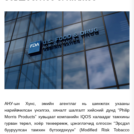
АНУ-ын Хүнс, эмийн агентлаг нь шинжлэх ухааны
нарийвчилсан үнэлгээ, хяналт шалгалт хийсний дүнд “Philip
Morris Products” хувьцаат компанийн IQOS халаадаг тамхины
гурван төрөл, хоёр төхөөрөмж, цэнэглэгчид олгосон “Эрсдэл
бууруулсан тамхин бүтээгдэхүүн” (Modified Risk Tobacco