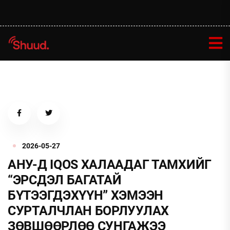
2026-05-27
АНУ-Д IQOS ХАЛААДАГ ТАМХИЙГ
“ЭРСДЭЛ БАГАТАЙ
БҮТЭЭГДЭХҮҮН” ХЭМЭЭН
СУРТАЛЧЛАН БОРЛУУЛАХ
ЗӨВШӨӨРЛӨӨ СУНГАЖЭЭ