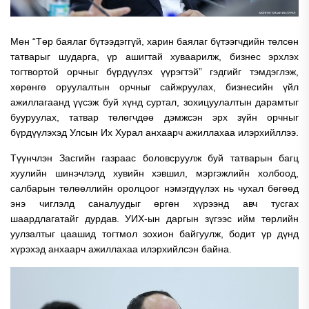
Мөн “Төр баялаг бүтээдэггүй, харин баялаг бүтээгчдийн төлсөн
татварыг шударга, үр ашигтай хуваарилж, бизнес эрхлэх
тогтвортой орчныг бүрдүүлэх үүрэгтэй” гэдгийг тэмдэглэж,
хөрөнгө оруулалтын орчныг сайжруулах, бизнесийн үйл
ажиллагаанд үүсэж буй хүнд суртал, зохицуулалтын дарамтыг
бууруулах, татвар төлөгчдөө дэмжсэн эрх зүйн орчныг
бүрдүүлэхэд Улсын Их Хурал анхаарч ажиллахаа илэрхийллээ.
Түүнчлэн Засгийн газраас боловсруулж буй татварын багц
хуулийн шинэчлэлд хувийн хэвшил, мэргэжлийн холбоод,
салбарын төлөөллийн оролцоог нэмэгдүүлэх нь чухал бөгөөд
энэ чиглэлд саналуудыг өргөн хүрээнд авч тусгах
шаардлагатайг дурдав. УИХ-ын даргын зүгээс ийм төрлийн
уулзалтыг цаашид тогтмол зохион байгуулж, бодит үр дүнд
хүрэхэд анхаарч ажиллахаа илэрхийлсэн байна.