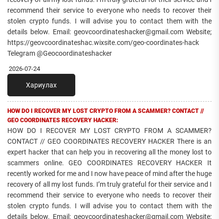
recommend their service to everyone who needs to recover their
stolen crypto funds. I will advise you to contact them with the
details below. Email: geovcoordinateshacker@gmail.com Website;
https://geovcoordinateshac.wixsite.com/geo-coordinates-hack
Telegram @Geocoordinateshacker
2026-07-24
Хариулах
HOW DO I RECOVER MY LOST CRYPTO FROM A SCAMMER? CONTACT //
GEO COORDINATES RECOVERY HACKER:
HOW DO I RECOVER MY LOST CRYPTO FROM A SCAMMER?
CONTACT // GEO COORDINATES RECOVERY HACKER There is an
expert hacker that can help you in recovering all the money lost to
scammers online. GEO COORDINATES RECOVERY HACKER It
recently worked for me and I now have peace of mind after the huge
recovery of all my lost funds. I’m truly grateful for their service and I
recommend their service to everyone who needs to recover their
stolen crypto funds. I will advise you to contact them with the
details below. Email: geovcoordinateshacker@gmail.com Website;