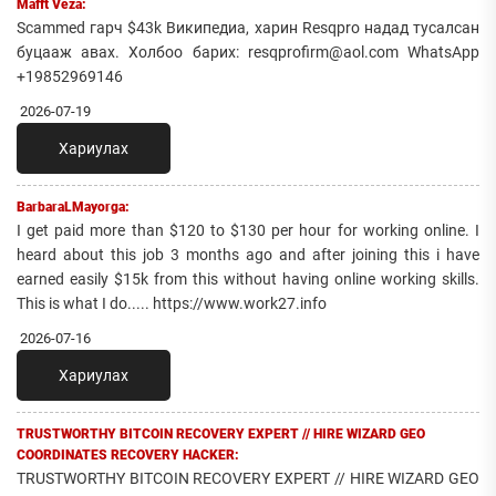
Mafft Veza:
Scammed гарч $43k Википедиа, харин Resqpro надад тусалсан
буцааж авах. Холбоо барих: resqprofirm@aol.com WhatsApp
+19852969146
2026-07-19
Хариулах
BarbaraLMayorga:
I get paid more than $120 to $130 per hour for working online. I
heard about this job 3 months ago and after joining this i have
earned easily $15k from this without having online working skills.
This is what I do..... https://www.work27.info
2026-07-16
Хариулах
TRUSTWORTHY BITCOIN RECOVERY EXPERT // HIRE WIZARD GEO
COORDINATES RECOVERY HACKER:
TRUSTWORTHY BITCOIN RECOVERY EXPERT // HIRE WIZARD GEO