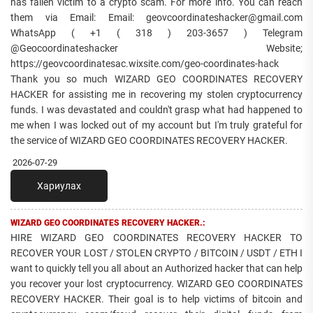
has fallen victim to a crypto scam. For more info. You can reach
them via Email: Email: geovcoordinateshacker@gmail.com
WhatsApp ( +1 ( 318 ) 203-3657 ) Telegram
@Geocoordinateshacker Website;
https://geovcoordinatesac.wixsite.com/geo-coordinates-hack
Thank you so much WIZARD GEO COORDINATES RECOVERY
HACKER for assisting me in recovering my stolen cryptocurrency
funds. I was devastated and couldn't grasp what had happened to
me when I was locked out of my account but I'm truly grateful for
the service of WIZARD GEO COORDINATES RECOVERY HACKER.
2026-07-29
Хариулах
WIZARD GEO COORDINATES RECOVERY HACKER.:
HIRE WIZARD GEO COORDINATES RECOVERY HACKER TO
RECOVER YOUR LOST / STOLEN CRYPTO / BITCOIN / USDT / ETH I
want to quickly tell you all about an Authorized hacker that can help
you recover your lost cryptocurrency. WIZARD GEO COORDINATES
RECOVERY HACKER. Their goal is to help victims of bitcoin and