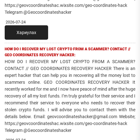
https://geovcoordinateshac.wixsite.com/geo-coordinates-hack
Telegram @Geocoordinateshacker
2026-07-24
Хариулах
HOW DO I RECOVER MY LOST CRYPTO FROM A SCAMMER? CONTACT //
GEO COORDINATES RECOVERY HACKER:
HOW DO I RECOVER MY LOST CRYPTO FROM A SCAMMER?
CONTACT // GEO COORDINATES RECOVERY HACKER There is an
expert hacker that can help you in recovering all the money lost to
scammers online. GEO COORDINATES RECOVERY HACKER It
recently worked for me and I now have peace of mind after the huge
recovery of all my lost funds. I’m truly grateful for their service and I
recommend their service to everyone who needs to recover their
stolen crypto funds. I will advise you to contact them with the
details below. Email: geovcoordinateshacker@gmail.com Website;
https://geovcoordinateshac.wixsite.com/geo-coordinates-hack
Telegram @Geocoordinateshacker