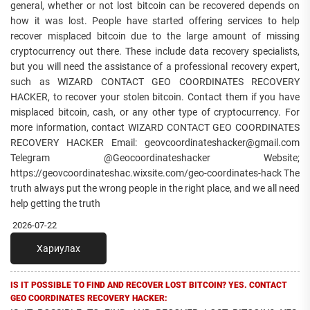
general, whether or not lost bitcoin can be recovered depends on
how it was lost. People have started offering services to help
recover misplaced bitcoin due to the large amount of missing
cryptocurrency out there. These include data recovery specialists,
but you will need the assistance of a professional recovery expert,
such as WIZARD CONTACT GEO COORDINATES RECOVERY
HACKER, to recover your stolen bitcoin. Contact them if you have
misplaced bitcoin, cash, or any other type of cryptocurrency. For
more information, contact WIZARD CONTACT GEO COORDINATES
RECOVERY HACKER Email: geovcoordinateshacker@gmail.com
Telegram @Geocoordinateshacker Website;
https://geovcoordinateshac.wixsite.com/geo-coordinates-hack The
truth always put the wrong people in the right place, and we all need
help getting the truth
2026-07-22
Хариулах
IS IT POSSIBLE TO FIND AND RECOVER LOST BITCOIN? YES. CONTACT
GEO COORDINATES RECOVERY HACKER: