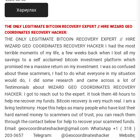
Хариулах
THE ONLY LEGITIMATE BITCOIN RECOVERY EXPERT // HIRE WIZARD GEO
COORDINATES RECOVERY HACKER:
THE ONLY LEGITIMATE BITCOIN RECOVERY EXPERT // HIRE
WIZARD GEO COORDINATES RECOVERY HACKER I had the most
terrible moments of my life, a few weeks back when I lost all my
savings to a self acclaimed bitcoin investment platform which
promised me a massive return on my investment. I was so confused
about these scammers, I had to do what everyone in my situation
would do, I did some research and came across a lot of
Testimonials about WIZARD GEO COORDINATES RECOVERY
HACKER. I got to reach out to the expert. It took them 48 hours to
help me recover my funds. Bitcoin recovery is very much real. I am a
living testimony. Hope this helps as many people who have lost their
hard earned money to scammers out of trust, you can reach them
through the contact below for help to recover your scammed funds.
Email: geovcoordinateshacker@gmail.com WhatsApp +1 ( 318 )
203-3657 Telegram: @Geocoordinateshacker Website;