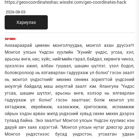
https://geovcoordinateshac.wixsite.com/geo-coordinates-hack
2026-08-03
Хариулах
зочин:
Анхаараарай цөөхөн монголчуудаа, монгол ахан дүүсээ!!!
Монгол улсын Үндсэн хуулийн "Хүнийг үндэс, угсаа, хэл,
арьсны өнгө, нас, хүйс, нийгмийн гарал, байдал, хөрөнгө чинээ,
эрхэлсэн ажил, албан тушаал, шашин шүтлэг, үзэл бодол,
боловсролоор нь ялгаварлан гадуурхаж үл болно" гэсэн заалт
нь монгол үндэстнийг мөхөөх сөнөөх зорилгтой үндсэний
аюулгүй байдалд маш аюултай заалт юм. Ялангуяа "Үндэс
угсаа, шашин шүтлэг, арьсны өнгө, хэлээр нь ялгварлан
гадуурхаж үл болно" гэсэн заалтаас болж монгол улс
хятаджиж, еврейжиж, казакжиж, хритосжиж, исламжиж
ойрын хэдэн арван жилд үндэсний хувьд сөхөх мөхөх дээрээ
тулаад байна. Энэ заалтыг Монгол улсын Үндсэн хуулиас нэн
даруй авч хаях хэрэгтэй. "Монгол улсын нутаг дэвсгэр дээр
Монгол үндэстнээс бусад үндэстэн, угсаатан удаан