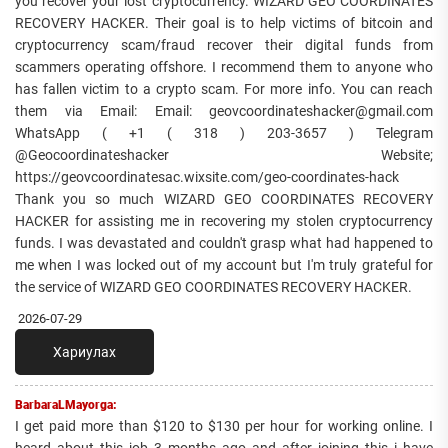
you recover your lost cryptocurrency. WIZARD GEO COORDINATES
RECOVERY HACKER. Their goal is to help victims of bitcoin and
cryptocurrency scam/fraud recover their digital funds from
scammers operating offshore. I recommend them to anyone who
has fallen victim to a crypto scam. For more info. You can reach
them via Email: Email: geovcoordinateshacker@gmail.com
WhatsApp ( +1 ( 318 ) 203-3657 ) Telegram
@Geocoordinateshacker Website;
https://geovcoordinatesac.wixsite.com/geo-coordinates-hack
Thank you so much WIZARD GEO COORDINATES RECOVERY
HACKER for assisting me in recovering my stolen cryptocurrency
funds. I was devastated and couldn't grasp what had happened to
me when I was locked out of my account but I'm truly grateful for
the service of WIZARD GEO COORDINATES RECOVERY HACKER.
2026-07-29
Хариулах
BarbaraLMayorga:
I get paid more than $120 to $130 per hour for working online. I