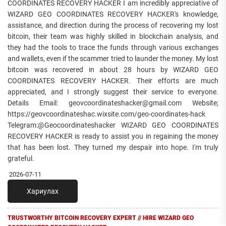
COORDINATES RECOVERY HACKER I am incredibly appreciative of
WIZARD GEO COORDINATES RECOVERY HACKER's knowledge,
assistance, and direction during the process of recovering my lost
bitcoin, their team was highly skilled in blockchain analysis, and
they had the tools to trace the funds through various exchanges
and wallets, even if the scammer tried to launder the money. My lost
bitcoin was recovered in about 28 hours by WIZARD GEO
COORDINATES RECOVERY HACKER. Their efforts are much
appreciated, and I strongly suggest their service to everyone.
Details Email: geovcoordinateshacker@gmail.com Website;
https://geovcoordinateshac.wixsite.com/geo-coordinates-hack
Telegram:@Geocoordinateshacker WIZARD GEO COORDINATES
RECOVERY HACKER is ready to assist you in regaining the money
that has been lost. They turned my despair into hope. I'm truly
grateful.
2026-07-11
Хариулах
TRUSTWORTHY BITCOIN RECOVERY EXPERT // HIRE WIZARD GEO