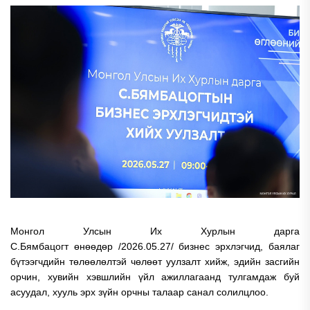
Монгол Улсын Их Хурлын дарга
С.Бямбацогт өнөөдөр /2026.05.27/ бизнес эрхлэгчид, баялаг
бүтээгчдийн төлөөлөлтэй чөлөөт уулзалт хийж, эдийн засгийн
орчин, хувийн хэвшлийн үйл ажиллагаанд тулгамдаж буй
асуудал, хууль эрх зүйн орчны талаар санал солилцлоо.