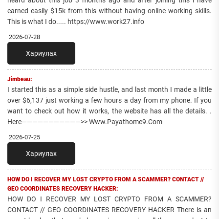
heard about this job 3 months ago and after joining this i have
earned easily $15k from this without having online working skills.
This is what I do..... https://www.work27.info
2026-07-28
Хариулах
Jimbeau:
I started this as a simple side hustle, and last month I made a little
over $6,137 just working a few hours a day from my phone. If you
want to check out how it works, the website has all the details. .
Here———————————>> Www.Payathome9.Com
2026-07-25
Хариулах
HOW DO I RECOVER MY LOST CRYPTO FROM A SCAMMER? CONTACT //
GEO COORDINATES RECOVERY HACKER:
HOW DO I RECOVER MY LOST CRYPTO FROM A SCAMMER?
CONTACT // GEO COORDINATES RECOVERY HACKER There is an