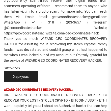
cryptocurrency scam/fraud recover their digital funds from
scammers operating offshore. I recommend them to anyone who
has fallen victim to a crypto scam. For more info. You can reach
them via Email: Email: geovcoordinateshacker@gmail.com
WhatsApp ( +1 ( 318 ) 203-3657 ) Telegram
@Geocoordinateshacker Website;
https://geovcoordinatesac.wixsite.com/geo-coordinates-hack
Thank you so much WIZARD GEO COORDINATES RECOVERY
HACKER for assisting me in recovering my stolen cryptocurrency
funds. I was devastated and couldn't grasp what had happened to
me when I was locked out of my account but I'm truly grateful for
the service of WIZARD GEO COORDINATES RECOVERY HACKER.
2026-07-29
Хариулах
WIZARD GEO COORDINATES RECOVERY HACKER.:
HIRE WIZARD GEO COORDINATES RECOVERY HACKER TO
RECOVER YOUR LOST / STOLEN CRYPTO / BITCOIN / USDT / ETH I
want to quickly tell you all about an Authorized hacker that can help