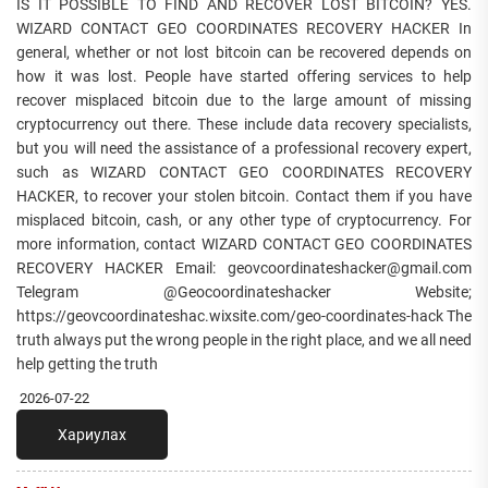
IS IT POSSIBLE TO FIND AND RECOVER LOST BITCOIN? YES.
WIZARD CONTACT GEO COORDINATES RECOVERY HACKER In
general, whether or not lost bitcoin can be recovered depends on
how it was lost. People have started offering services to help
recover misplaced bitcoin due to the large amount of missing
cryptocurrency out there. These include data recovery specialists,
but you will need the assistance of a professional recovery expert,
such as WIZARD CONTACT GEO COORDINATES RECOVERY
HACKER, to recover your stolen bitcoin. Contact them if you have
misplaced bitcoin, cash, or any other type of cryptocurrency. For
more information, contact WIZARD CONTACT GEO COORDINATES
RECOVERY HACKER Email: geovcoordinateshacker@gmail.com
Telegram @Geocoordinateshacker Website;
https://geovcoordinateshac.wixsite.com/geo-coordinates-hack The
truth always put the wrong people in the right place, and we all need
help getting the truth
2026-07-22
Хариулах