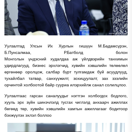
Уулзалтад Улсын Их Хурлын гишүүн М.Бадамсүрэн,
Б.Пунсалмаа, Р.Батболд болон
Монголын үндэсний худалдаа аж үйлдвэрийн танхимын
удирдлагууд, бизнес эрхлэгчид, хувийн хэвшлийн төлөөлөл
өргөнөөр оролцож, салбар бүрт тулгамдаж буй асуудлууд,
тухайлбал татвар, санхүүжилт, зохицуулалт, зах зээлийн
орчинтой холбоотой байр сууриа илэрхийлж санал солилцлоо.
Уулзалтаас гарсан саналуудыг нэгтгэн холбогдох бодлого,
хууль эрх зүйн шинэчлэлд тусгах чиглэлд анхаарч ажиллах
бөгөөд төр, хувийн хэвшлийн хамтын ажиллагааг бодитоор
бэхжүүлэх эхлэл боллоо