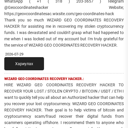
WhatsApp ( +1 ( 318 ) 203-3657 ) Telegram
@Geocoordinateshacker Website;
https://geovcoordinatesac.wixsite.com/geo-coordinates-hack
Thank you so much WIZARD GEO COORDINATES RECOVERY
HACKER for assisting me in recovering my stolen cryptocurrency
funds. I was devastated and couldn't grasp what had happened to
me when I was locked out of my account but I'm truly grateful for
the service of WIZARD GEO COORDINATES RECOVERY HACKER.
2026-07-29
Хариулах
WIZARD GEO COORDINATES RECOVERY HACKER.:
HIRE WIZARD GEO COORDINATES RECOVERY HACKER TO
RECOVER YOUR LOST / STOLEN CRYPTO / BITCOIN / USDT / ETH I
want to quickly tell you all about an Authorized hacker that can help
you recover your lost cryptocurrency. WIZARD GEO COORDINATES
RECOVERY HACKER. Their goal is to help victims of bitcoin and
cryptocurrency scam/fraud recover their digital funds from
scammers operating offshore. I recommend them to anyone who