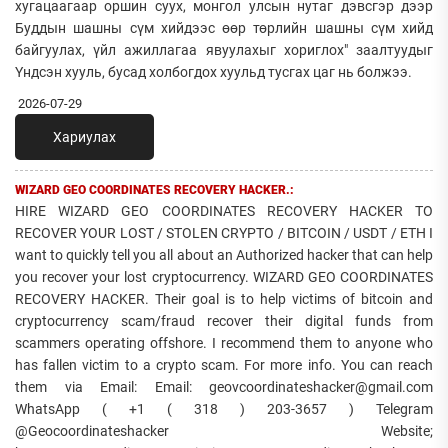
хугацаагаар оршин суух, монгол улсын нутаг дэвсгэр дээр
Буддын шашны сүм хийдээс өөр төрлийн шашны сүм хийд
байгуулах, үйл ажиллагаа явуулахыг хориглох" заалтуудыг
Үндсэн хууль, бусад холбогдох хуульд тусгах цаг нь болжээ.
2026-07-29
Хариулах
WIZARD GEO COORDINATES RECOVERY HACKER.:
HIRE WIZARD GEO COORDINATES RECOVERY HACKER TO
RECOVER YOUR LOST / STOLEN CRYPTO / BITCOIN / USDT / ETH I
want to quickly tell you all about an Authorized hacker that can help
you recover your lost cryptocurrency. WIZARD GEO COORDINATES
RECOVERY HACKER. Their goal is to help victims of bitcoin and
cryptocurrency scam/fraud recover their digital funds from
scammers operating offshore. I recommend them to anyone who
has fallen victim to a crypto scam. For more info. You can reach
them via Email: Email: geovcoordinateshacker@gmail.com
WhatsApp ( +1 ( 318 ) 203-3657 ) Telegram
@Geocoordinateshacker Website;