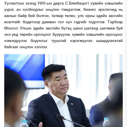
Уулзалтын эхэнд УИХ-ын дарга С.Бямбацогт хувийн хэвшлийн
үүрэг, ач холбогдлыг онцлон тэмдэглэж, бизнес эрхлэгчид нь
ажлын байр бий болгох, татвар төлөх, улс орны эдийн засгийн
өсөлтийг бодитоор дэмжих гол хүч гэдгийг тодотгов. Тэрбээр
Монгол Улсын эдийн засгийн бүтэц шинэ шатанд шилжиж буй
энэ үед төрийн оролцоог бууруулж, хувийн хэвшлийн оролцоог
нэмэгдүүлэх бодлогыг тууштай хэрэгжүүлэх шаардлагатай
байгааг онцлон хэллээ.