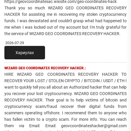
https://geovcoordinatesac.wixsite.com/geo-coordinates-hack
Thank you so much WIZARD GEO COORDINATES RECOVERY
HACKER for assisting me in recovering my stolen cryptocurrency
funds. I was devastated and couldn't grasp what had happened to
me when I was locked out of my account but I'm truly grateful for
the service of WIZARD GEO COORDINATES RECOVERY HACKER.
2026-07-29
Хариулах
WIZARD GEO COORDINATES RECOVERY HACKER.:
HIRE WIZARD GEO COORDINATES RECOVERY HACKER TO
RECOVER YOUR LOST / STOLEN CRYPTO / BITCOIN / USDT / ETH I
want to quickly tell you all about an Authorized hacker that can help
you recover your lost cryptocurrency. WIZARD GEO COORDINATES
RECOVERY HACKER. Their goal is to help victims of bitcoin and
cryptocurrency scam/fraud recover their digital funds from
scammers operating offshore. I recommend them to anyone who
has fallen victim to a crypto scam. For more info. You can reach
them via Email: Email: geovcoordinateshacker@gmail.com