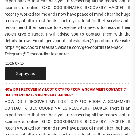
expert hacker that can help you in recovering all the money lost to
scammers online. GEO COORDINATES RECOVERY HACKER It
recently worked for me and I now have peace of mind after the huge
recovery of all my lost funds. I’m truly grateful for their service and I
recommend their service to everyone who needs to recover their
stolen crypto funds. I will advise you to contact them with the
details below. Email: geovcoordinateshacker@gmail.com Website;
https://geovcoordinateshac.wixsite.com/geo-coordinates-hack
Telegram @Geocoordinateshacker
2026-07-24
Хариулах
HOW DO I RECOVER MY LOST CRYPTO FROM A SCAMMER? CONTACT //
GEO COORDINATES RECOVERY HACKER:
HOW DO I RECOVER MY LOST CRYPTO FROM A SCAMMER?
CONTACT // GEO COORDINATES RECOVERY HACKER There is an
expert hacker that can help you in recovering all the money lost to
scammers online. GEO COORDINATES RECOVERY HACKER It
recently worked for me and I now have peace of mind after the huge
recovery of all my lost funds. I’m truly grateful for their service and I