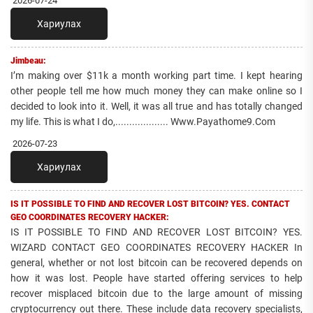
2026-07-24
Хариулах
Jimbeau:
I’m making over $11k a month working part time. I kept hearing
other people tell me how much money they can make online so I
decided to look into it. Well, it was all true and has totally changed
my life. This is what I do,................... Www.Payathome9.Com
2026-07-23
Хариулах
IS IT POSSIBLE TO FIND AND RECOVER LOST BITCOIN? YES. CONTACT
GEO COORDINATES RECOVERY HACKER:
IS IT POSSIBLE TO FIND AND RECOVER LOST BITCOIN? YES.
WIZARD CONTACT GEO COORDINATES RECOVERY HACKER In
general, whether or not lost bitcoin can be recovered depends on
how it was lost. People have started offering services to help
recover misplaced bitcoin due to the large amount of missing
cryptocurrency out there. These include data recovery specialists,