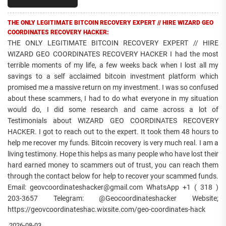
THE ONLY LEGITIMATE BITCOIN RECOVERY EXPERT // HIRE WIZARD GEO
COORDINATES RECOVERY HACKER:
THE ONLY LEGITIMATE BITCOIN RECOVERY EXPERT // HIRE
WIZARD GEO COORDINATES RECOVERY HACKER I had the most
terrible moments of my life, a few weeks back when I lost all my
savings to a self acclaimed bitcoin investment platform which
promised me a massive return on my investment. I was so confused
about these scammers, I had to do what everyone in my situation
would do, I did some research and came across a lot of
Testimonials about WIZARD GEO COORDINATES RECOVERY
HACKER. I got to reach out to the expert. It took them 48 hours to
help me recover my funds. Bitcoin recovery is very much real. I am a
living testimony. Hope this helps as many people who have lost their
hard earned money to scammers out of trust, you can reach them
through the contact below for help to recover your scammed funds.
Email: geovcoordinateshacker@gmail.com WhatsApp +1 ( 318 )
203-3657 Telegram: @Geocoordinateshacker Website;
https://geovcoordinateshac.wixsite.com/geo-coordinates-hack
2026-08-03